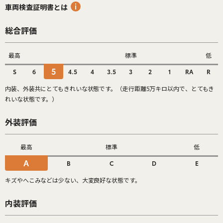
車両検査証明書とは
総合評価
最高
標準
低
5
S
6
4.5
4
3.5
3
2
1
RA
R
内装、外装共にとてもきれいな状態です。（走行距離5万キロ以内で、とてもき
れいな状態です。）
外装評価
最高
標準
低
A
B
C
D
E
キズやへこみなどは少ない、大変良好な状態です。
内装評価