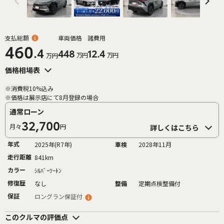
支払総額
車両価格
諸費用
460
.4
448
12.4
万円
万円
万円
価格相場表
※消費税10%込み
※価格は展示店にて8月登録の場合
通常ローン
32,700
月々
円
詳しくはこちら
年式
2025年(R7年)
車検
2028年11月
走行距離
841km
カラー
ｼﾙﾊﾞｰﾂｰﾄﾝ
修復歴
なし
整備
定期点検整備付
保証
ロングラン保証付
このクルマの評価点