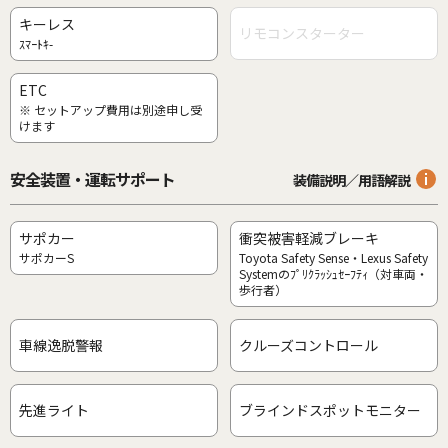
キーレス
リモコンスターター
ｽﾏｰﾄｷ-
ETC
※ セットアップ費用は別途申し受
けます
安全装置・運転サポート
装備説明／用語解説
サポカー
衝突被害軽減ブレーキ
サポカーS
Toyota Safety Sense・Lexus Safety
Systemのﾌﾟﾘｸﾗｯｼｭｾｰﾌﾃｨ（対車両・
歩行者）
車線逸脱警報
クルーズコントロール
先進ライト
ブラインドスポットモニター