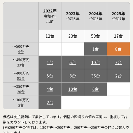
2022年
2023年
2024年
2025年
令和4年
令和5年
令和6年
令和7年
以前
12
23
53
17
～500万円
1
8
9
～450万円
1
5
10
7
23
～400万円
5
8
36
2
51
～350万円
4
10
6
20
～300万円
2
2
価格は支払総額にて集計しています。価格の区切りの値の車両は、重複して台
数をカウントしております。
(例)200万円の物件は、180万円～200万円、200万円～250万円の枠に台数カウ
ントします。