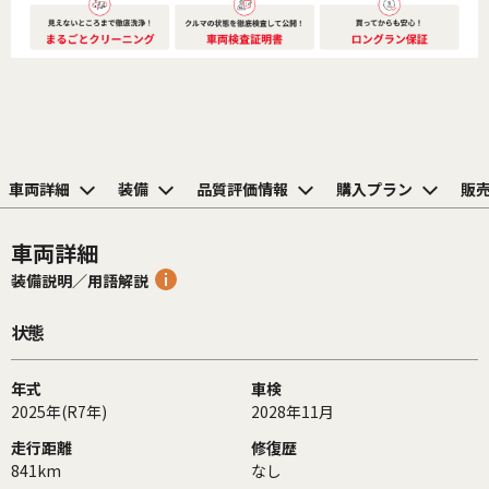
車両詳細
装備
品質評価情報
購入プラン
販
車両詳細
装備説明／用語解説
状態
年式
車検
2025年(R7年)
2028年11月
走行距離
修復歴
841km
なし