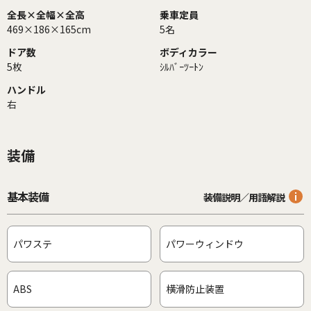
全長×全幅×全高
乗車定員
469×186×165cm
5名
ドア数
ボディカラー
5枚
ｼﾙﾊﾞｰﾂｰﾄﾝ
ハンドル
右
装備
基本装備
装備説明／用語解説
パワステ
パワーウィンドウ
ABS
横滑防止装置