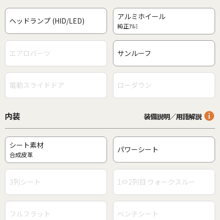
アルミホイール
ヘッドランプ (HID/LED)
純正ｱﾙﾐ
エアロパーツ
サンルーフ
電動スライドドア
ローダウン
内装
装備説明／用語解説
シート素材
パワーシート
合成皮革
3列シート
1⇔2列目 ウォークスルー
フルフラット
ベンチシート