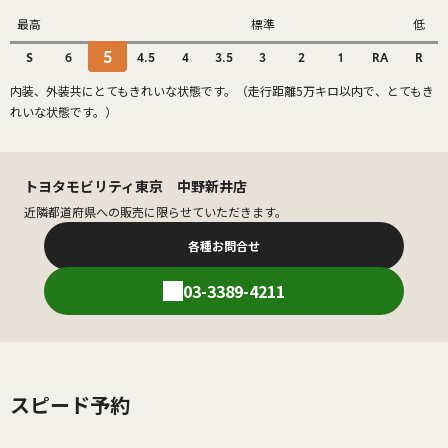
最高
標準
低
5
S
6
4.5
4
3.5
3
2
1
RA
R
内装、外装共にとてもきれいな状態です。（走行距離5万キロ以内で、とてもき
れいな状態です。）
トヨタモビリティ東京 中野新井店
近隣都道府県への販売に限らせていただきます。
各種お問合せ
03-3389-4211
スピード予約