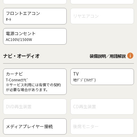
フロントエアコン
リヤエアコン
ｵｰﾄ
電源コンセント
AC100V/1500W
ナビ・オーディオ
装備説明／用語解説
カーナビ
TV
T-Connectﾅﾋﾞ
地ﾃﾞｼﾞ(ﾌﾙｾｸﾞ)
※サービス利用には有償での契約
が必要な場合があります。
DVD再生装置
CD再生装置
メディアプレイヤー接続
後席モニター