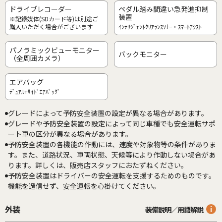
ドライブレコーダー
ペダル踏み間違い急発進抑制
装置
※記録媒体(SDカード等)は別途ご
購入いただく場合がございます
ｲﾝﾃﾘｼﾞｪﾝﾄｸﾘｱﾗﾝｽｿﾅｰ・ｽﾏｰﾄｱｼｽﾄ
パノラミックビューモニター
バックモニター
（全周囲カメラ）
エアバッグ
ﾃﾞｭｱﾙ+ｻｲﾄﾞｴｱﾊﾞｯｸﾞ
グレードによって予防安全装置の設定が異なる場合があります。
グレードや予防安全装置の設定によって同じ車種でも安全運転サポ
ート車の区分が異なる場合があります。
予防安全装置の各機能の作動には、速度や対象物等の条件がありま
す。また、道路状況、車両状態、天候等により作動しない場合があ
ります。詳しくは、販売店スタッフにおたずねください。
予防安全装置はドライバーの安全運転を支援するためのものです。
機能を過信せず、安全運転を心掛けてください。
外装
装備説明／用語解説