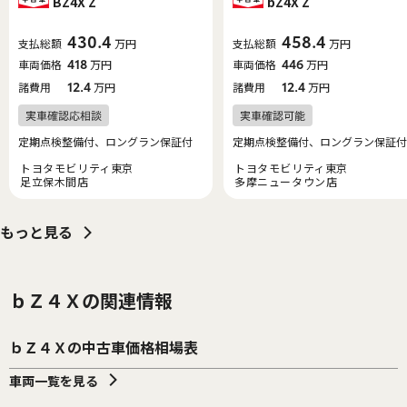
BZ4X Z
bZ4X Z
430.4
458.4
支払総額
万円
支払総額
万円
車両価格
418
万円
車両価格
446
万円
諸費用
12.4
万円
諸費用
12.4
万円
定期点検整備付、ロングラン保証付
定期点検整備付、ロングラン保証付
トヨタモビリティ東京
トヨタモビリティ東京
足立保木間店
多摩ニュータウン店
もっと見る
ｂＺ４Ｘの関連情報
ｂＺ４Ｘの中古車価格相場表
車両一覧を見る