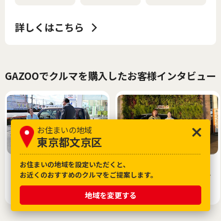
GAZOOでクルマを購入したお客様インタビュー
お住まいの地域
東京都文京区
お住まいの地域を設定いただくと、
来店は最寄り、クルマは遠
「このヤリスクロスが欲し
お近くのおすすめのクルマをご提案します。
方。中古車オンライン相談で
い」中古車選びの上手なプロ
できた、新しい中古車選び！
セス
2026.04.14
2026.02.27
地域を変更する