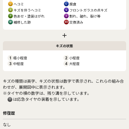
ヘコミ
腐食
キズを伴うヘコミ
フロントガラスの点キズ
色あせ・塗装はがれ
割れ、破れ、裂け等
補修した跡
交換済み
キズの状態
1
極小程度
2
小程度
3
中程度
4
大程度
キズの種類は英字、キズの状態は数字で表示され、これらの組み合
わせが、展開図中に表示されます。
※タイヤの横の数字は、残り溝を示しています。
は応急タイヤの装着を示しています。
修復歴
なし