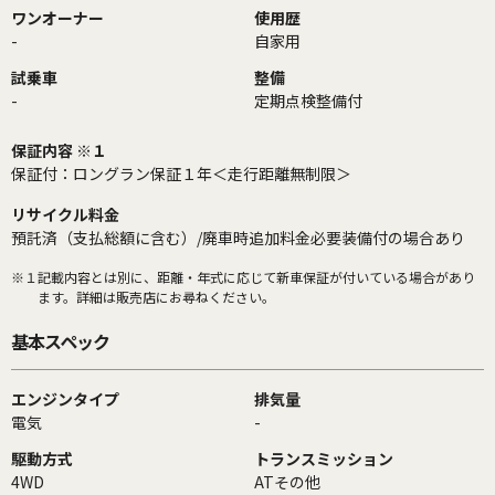
ワンオーナー
使用歴
-
自家用
試乗車
整備
-
定期点検整備付
保証内容 ※１
保証付：ロングラン保証１年＜走行距離無制限＞
リサイクル料金
預託済（支払総額に含む）/廃車時追加料金必要装備付の場合あり
※１
記載内容とは別に、距離・年式に応じて新車保証が付いている場合があり
ます。詳細は販売店にお尋ねください。
基本スペック
エンジンタイプ
排気量
電気
-
駆動方式
トランスミッション
4WD
ATその他