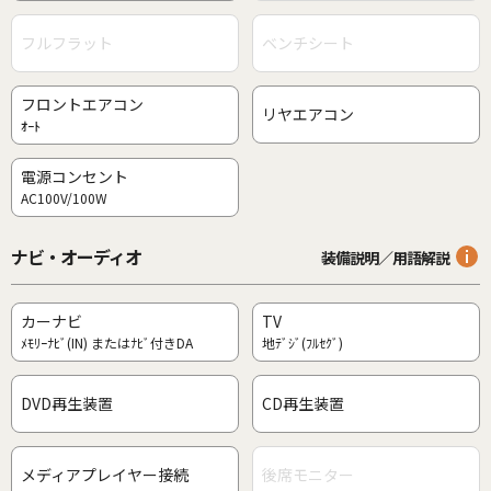
フルフラット
ベンチシート
フロントエアコン
リヤエアコン
ｵｰﾄ
電源コンセント
AC100V/100W
ナビ・オーディオ
装備説明／用語解説
カーナビ
TV
ﾒﾓﾘｰﾅﾋﾞ(IN) またはﾅﾋﾞ付きDA
地ﾃﾞｼﾞ(ﾌﾙｾｸﾞ)
DVD再生装置
CD再生装置
メディアプレイヤー接続
後席モニター