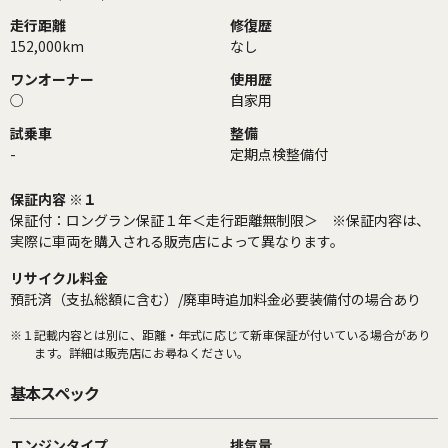
走行距離
修復歴
152,000km
なし
ワンオーナー
使用歴
○
自家用
試乗車
整備
-
定期点検整備付
保証内容 ※１
保証付：ロングラン保証１年＜走行距離無制限＞ ※保証内容は、
実際に車両を購入される販売店によって異なります。
リサイクル料金
預託済（支払総額に含む）/廃車時追加料金必要装備付の場合あり
※１
記載内容とは別に、距離・年式に応じて新車保証が付いている場合があり
ます。詳細は販売店にお尋ねください。
基本スペック
エンジンタイプ
排気量