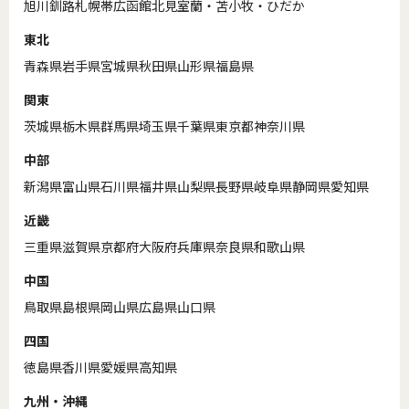
旭川
釧路
札幌
帯広
函館
北見
室蘭・苫小牧・ひだか
東北
青森県
岩手県
宮城県
秋田県
山形県
福島県
関東
茨城県
栃木県
群馬県
埼玉県
千葉県
東京都
神奈川県
中部
新潟県
富山県
石川県
福井県
山梨県
長野県
岐阜県
静岡県
愛知県
近畿
三重県
滋賀県
京都府
大阪府
兵庫県
奈良県
和歌山県
中国
鳥取県
島根県
岡山県
広島県
山口県
四国
徳島県
香川県
愛媛県
高知県
九州・沖縄