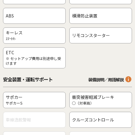
ABS
横滑防止装置
キーレス
リモコンスターター
ｽﾏｰﾄｷ-
ETC
※ セットアップ費用は別途申し受
けます
安全装置・運転サポート
装備説明／用語解説
サポカー
衝突被害軽減ブレーキ
サポカーS
○（対車両）
車線逸脱警報
クルーズコントロール