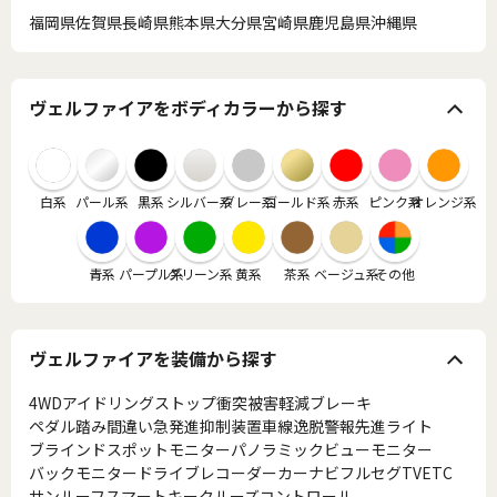
福岡県
佐賀県
長崎県
熊本県
大分県
宮崎県
鹿児島県
沖縄県
ヴェルファイアをボディカラーから探す
白系
パール系
黒系
シルバー系
グレー系
ゴールド系
赤系
ピンク系
オレンジ系
青系
パープル系
グリーン系
黄系
茶系
ベージュ系
その他
ヴェルファイアを装備から探す
4WD
アイドリングストップ
衝突被害軽減ブレーキ
ペダル踏み間違い急発進抑制装置
車線逸脱警報
先進ライト
ブラインドスポットモニター
パノラミックビューモニター
バックモニター
ドライブレコーダー
カーナビ
フルセグTV
ETC
サンルーフ
スマートキー
クルーズコントロール