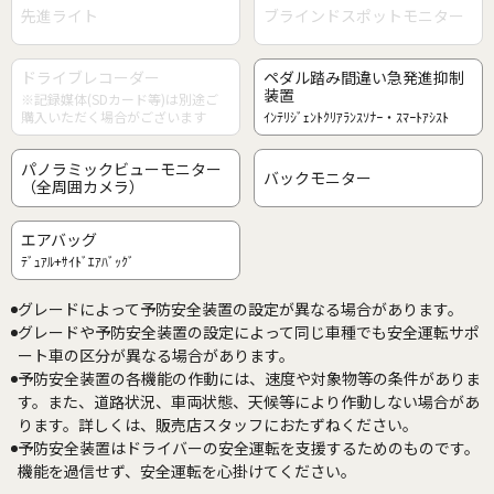
先進ライト
ブラインドスポットモニター
ドライブレコーダー
ペダル踏み間違い急発進抑制
装置
※記録媒体(SDカード等)は別途ご
購入いただく場合がございます
ｲﾝﾃﾘｼﾞｪﾝﾄｸﾘｱﾗﾝｽｿﾅｰ・ｽﾏｰﾄｱｼｽﾄ
パノラミックビューモニター
バックモニター
（全周囲カメラ）
エアバッグ
ﾃﾞｭｱﾙ+ｻｲﾄﾞｴｱﾊﾞｯｸﾞ
グレードによって予防安全装置の設定が異なる場合があります。
グレードや予防安全装置の設定によって同じ車種でも安全運転サポ
ート車の区分が異なる場合があります。
予防安全装置の各機能の作動には、速度や対象物等の条件がありま
す。また、道路状況、車両状態、天候等により作動しない場合があ
ります。詳しくは、販売店スタッフにおたずねください。
予防安全装置はドライバーの安全運転を支援するためのものです。
機能を過信せず、安全運転を心掛けてください。