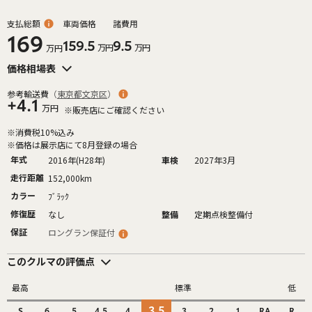
支払総額
車両価格
諸費用
169
159.5
9.5
万円
万円
万円
価格相場表
参考輸送費
（
東京都文京区
）
+4.1
万円
※販売店にご確認ください
※消費税10%込み
※価格は展示店にて8月登録の場合
年式
2016年(H28年)
車検
2027年3月
走行距離
152,000km
カラー
ﾌﾞﾗｯｸ
修復歴
なし
整備
定期点検整備付
保証
ロングラン保証付
このクルマの評価点
最高
標準
低
3.5
S
6
5
4.5
4
3
2
1
RA
R