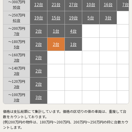
～300万円
12
21
27
10
16
7
95
～250万円
19
15
19
5
3
61
～200万円
2
1
4
7
～180万円
2
2
1
5
～160万円
2
2
～140万円
2
2
～120万円
2
2
～100万円
3
3
価格は支払総額にて集計しています。価格の区切りの値の車両は、重複して台
数をカウントしております。
(例)200万円の物件は、180万円～200万円、200万円～250万円の枠に台数カウ
ントします。