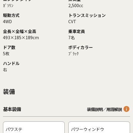
ｶﾞｿﾘﾝ
2,500cc
駆動方式
トランスミッション
4WD
CVT
全長×全幅×全高
乗車定員
493×185×189cm
7名
ドア数
ボディカラー
5枚
ﾌﾞﾗｯｸ
ハンドル
右
装備
基本装備
装備説明／用語解説
パワステ
パワーウィンドウ