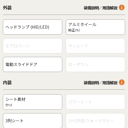
外装
装備説明／用語解説
アルミホイール
ヘッドランプ (HID/LED)
純正ｱﾙﾐ
エアロパーツ
サンルーフ
電動スライドドア
ローダウン
内装
装備説明／用語解説
シート素材
パワーシート
ﾓｹｯﾄ
3列シート
1⇔2列目 ウォークスルー