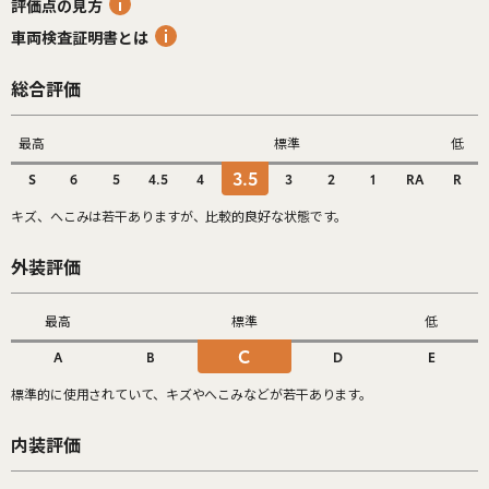
評価点の見方
車両検査証明書とは
総合評価
最高
標準
低
3.5
S
6
5
4.5
4
3
2
1
RA
R
キズ、へこみは若干ありますが、比較的良好な状態です。
外装評価
最高
標準
低
C
A
B
D
E
標準的に使用されていて、キズやへこみなどが若干あります。
内装評価