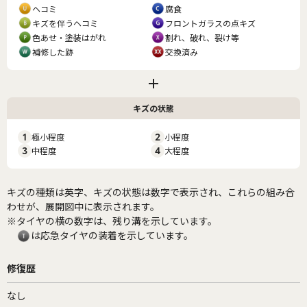
ヘコミ
腐食
キズを伴うヘコミ
フロントガラスの点キズ
色あせ・塗装はがれ
割れ、破れ、裂け等
補修した跡
交換済み
キズの状態
1
極小程度
2
小程度
3
中程度
4
大程度
キズの種類は英字、キズの状態は数字で表示され、これらの組み合
わせが、展開図中に表示されます。
※タイヤの横の数字は、残り溝を示しています。
は応急タイヤの装着を示しています。
修復歴
なし