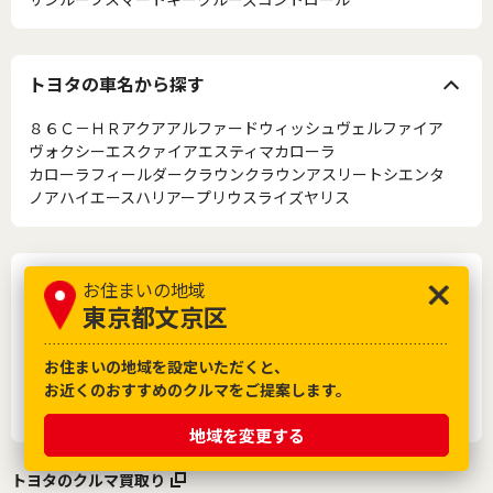
トヨタの車名から探す
８６
Ｃ－ＨＲ
アクア
アルファード
ウィッシュ
ヴェルファイア
ヴォクシー
エスクァイア
エスティマ
カローラ
カローラフィールダー
クラウン
クラウンアスリート
シエンタ
ノア
ハイエース
ハリアー
プリウス
ライズ
ヤリス
メーカーから探す
お住まいの地域
東京都文京区
トヨタ
レクサス
日産
ホンダ
マツダ
三菱
スバル
ダイハツ
スズキ
いすゞ
日野
お住まいの地域を設定いただくと、
お近くのおすすめのクルマをご提案します。
フォルクスワーゲン
アウディ
メルセデス・ベンツ
BMW
ボルボ
フィアット
スマート
地域を変更する
トヨタのクルマ買取り