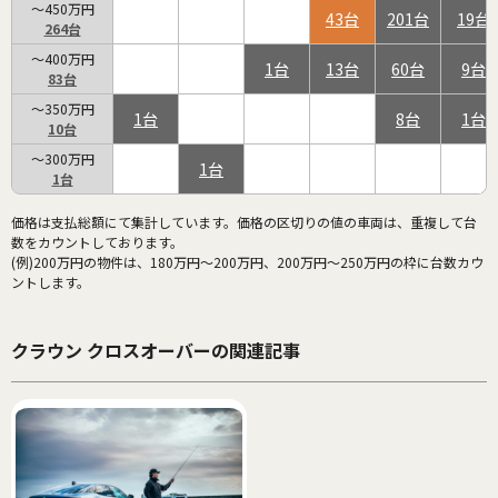
～450万円
43
201
19
264
～400万円
1
13
60
9
83
～350万円
1
8
1
10
～300万円
1
1
価格は支払総額にて集計しています。価格の区切りの値の車両は、重複して台
数をカウントしております。
(例)200万円の物件は、180万円～200万円、200万円～250万円の枠に台数カウ
ントします。
クラウン クロスオーバーの関連記事