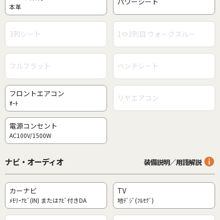
パワーシート
本革
3列シート
1⇔2列目 ウォークスルー
フルフラット
ベンチシート
フロントエアコン
リヤエアコン
ｵｰﾄ
電源コンセント
AC100V/1500W
ナビ・オーディオ
装備説明／用語解説
カーナビ
TV
ﾒﾓﾘｰﾅﾋﾞ(IN) またはﾅﾋﾞ付きDA
地ﾃﾞｼﾞ(ﾌﾙｾｸﾞ)