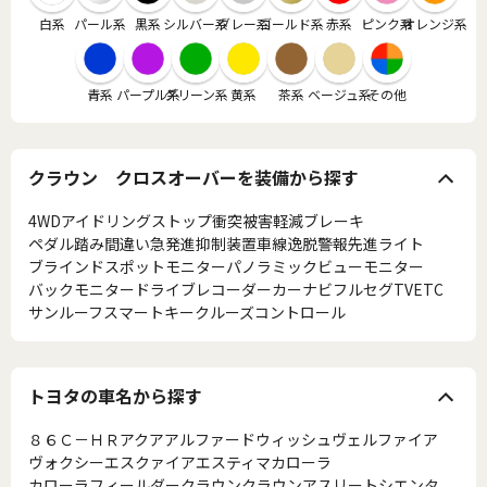
白系
パール系
黒系
シルバー系
グレー系
ゴールド系
赤系
ピンク系
オレンジ系
青系
パープル系
グリーン系
黄系
茶系
ベージュ系
その他
クラウン クロスオーバーを装備から探す
4WD
アイドリングストップ
衝突被害軽減ブレーキ
ペダル踏み間違い急発進抑制装置
車線逸脱警報
先進ライト
ブラインドスポットモニター
パノラミックビューモニター
バックモニター
ドライブレコーダー
カーナビ
フルセグTV
ETC
サンルーフ
スマートキー
クルーズコントロール
トヨタの車名から探す
８６
Ｃ－ＨＲ
アクア
アルファード
ウィッシュ
ヴェルファイア
ヴォクシー
エスクァイア
エスティマ
カローラ
カローラフィールダー
クラウン
クラウンアスリート
シエンタ