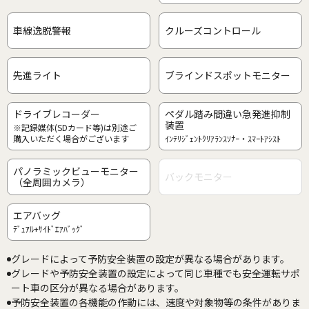
車線逸脱警報
クルーズコントロール
先進ライト
ブラインドスポットモニター
ドライブレコーダー
ペダル踏み間違い急発進抑制
装置
※記録媒体(SDカード等)は別途ご
購入いただく場合がございます
ｲﾝﾃﾘｼﾞｪﾝﾄｸﾘｱﾗﾝｽｿﾅｰ・ｽﾏｰﾄｱｼｽﾄ
パノラミックビューモニター
バックモニター
（全周囲カメラ）
エアバッグ
ﾃﾞｭｱﾙ+ｻｲﾄﾞｴｱﾊﾞｯｸﾞ
グレードによって予防安全装置の設定が異なる場合があります。
グレードや予防安全装置の設定によって同じ車種でも安全運転サポ
ート車の区分が異なる場合があります。
予防安全装置の各機能の作動には、速度や対象物等の条件がありま