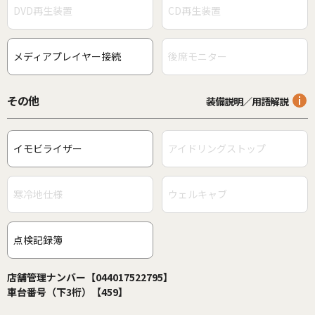
DVD再生装置
CD再生装置
メディアプレイヤー接続
後席モニター
その他
装備説明／用語解説
イモビライザー
アイドリングストップ
寒冷地仕様
ウェルキャブ
点検記録簿
店舗管理ナンバー【044017522795】
車台番号（下3桁）【459】