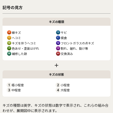
記号の見方
キズの種類
線キズ
サビ
ヘコミ
腐食
キズを伴うヘコミ
フロントガラスの点キズ
色あせ・塗装はがれ
割れ、破れ、裂け等
補修した跡
交換済み
キズの状態
1
極小程度
2
小程度
3
中程度
4
大程度
キズの種類は英字、キズの状態は数字で表示され、これらの組み合
わせが、展開図中に表示されます。