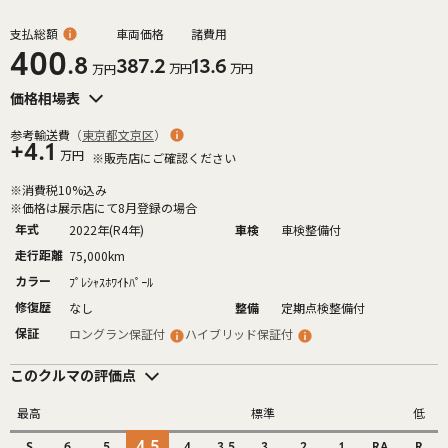
支払総額
車両価格
諸費用
400
.8
387.2
13.6
万円
万円
万円
価格相場表
参考輸送費
（
東京都文京区
）
+4.1
万円
※販売店にご確認ください
※消費税10%込み
※価格は展示店にて8月登録の場合
年式
2022年(R4年)
車検
車検整備付
走行距離
75,000km
カラー
ﾌﾟﾚｼｬｽﾎﾜｲﾄﾊﾟｰﾙ
修復歴
なし
整備
定期点検整備付
保証
ロングラン保証付
ハイブリッド保証付
このクルマの評価点
最高
標準
低
4.5
S
6
5
4
3.5
3
2
1
RA
R