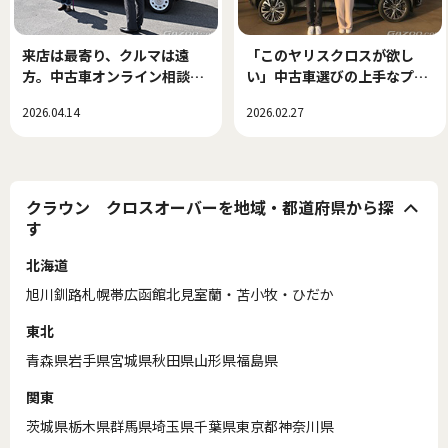
来店は最寄り、クルマは遠
「このヤリスクロスが欲し
方。中古車オンライン相談で
い」中古車選びの上手なプロ
できた、新しい中古車選び！
セス
2026.04.14
2026.02.27
クラウン クロスオーバーを地域・都道府県から探
す
北海道
旭川
釧路
札幌
帯広
函館
北見
室蘭・苫小牧・ひだか
東北
青森県
岩手県
宮城県
秋田県
山形県
福島県
関東
茨城県
栃木県
群馬県
埼玉県
千葉県
東京都
神奈川県