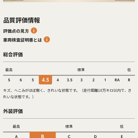
品質評価情報
評価点の見方
車両検査証明書とは
総合評価
最高
標準
低
4.5
S
6
5
4
3.5
3
2
1
RA
R
キズ、へこみがほぼ無く、きれいな状態です。（走行距離10万キロ以内で、き
れいな状態です。）
外装評価
最高
標準
低
B
A
C
D
E