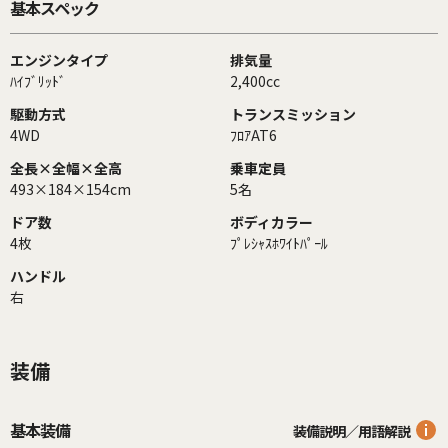
基本スペック
エンジンタイプ
排気量
ﾊｲﾌﾞﾘｯﾄﾞ
2,400cc
駆動方式
トランスミッション
4WD
ﾌﾛｱAT6
全長×全幅×全高
乗車定員
493×184×154cm
5名
ドア数
ボディカラー
4枚
ﾌﾟﾚｼｬｽﾎﾜｲﾄﾊﾟｰﾙ
ハンドル
右
装備
基本装備
装備説明／用語解説