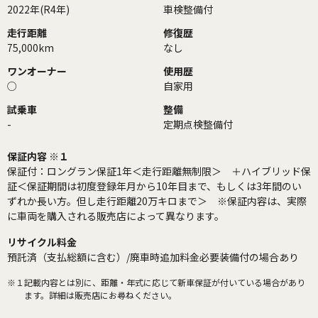
2022年(R4年)
車検整備付
走行距離
修復歴
75,000km
なし
ワンオーナー
使用歴
○
自家用
試乗車
整備
-
定期点検整備付
保証内容 ※１
保証付：ロングラン保証1年＜走行距離無制限＞ ＋ハイブリッド保
証＜保証期間は初度登録年月から10年目まで、もしくは3年間のい
ずれか長い方。但し走行距離20万キロまで＞ ※保証内容は、実際
に車両を購入される販売店によって異なります。
リサイクル料金
預託済（支払総額に含む）/廃車時追加料金必要装備付の場合あり
※１
記載内容とは別に、距離・年式に応じて新車保証が付いている場合があり
ます。詳細は販売店にお尋ねください。