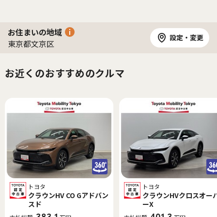
お住まいの地域
設定・変更
東京都文京区
お近くのおすすめのクルマ
トヨタ
トヨタ
クラウンHV CO Gアドバン
クラウンHVクロスオー
スド
ーX
383.1
401.3