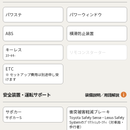
パワステ
パワーウィンドウ
ABS
横滑防止装置
キーレス
リモコンスターター
ｽﾏｰﾄｷ-
ETC
※ セットアップ費用は別途申し受
けます
安全装置・運転サポート
装備説明／用語解説
サポカー
衝突被害軽減ブレーキ
サポカーS
Toyota Safety Sense・Lexus Safety
Systemのﾌﾟﾘｸﾗｯｼｭｾｰﾌﾃｨ（対車両・
歩行者）