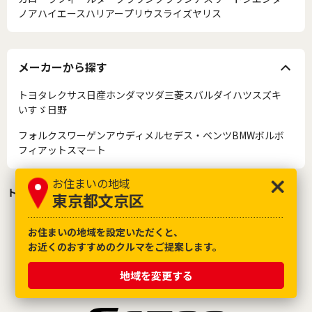
ノア
ハイエース
ハリアー
プリウス
ライズ
ヤリス
メーカーから探す
トヨタ
レクサス
日産
ホンダ
マツダ
三菱
スバル
ダイハツ
スズキ
いすゞ
日野
フォルクスワーゲン
アウディ
メルセデス・ベンツ
BMW
ボルボ
フィアット
スマート
お住まいの地域
トヨタのクルマ買取り
東京都文京区
お住まいの地域を設定いただくと、
お近くのおすすめのクルマをご提案します。
地域を変更する