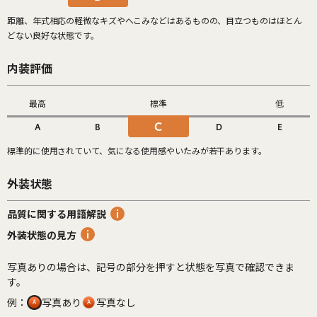
距離、年式相応の軽微なキズやへこみなどはあるものの、目立つものはほとん
どない良好な状態です。
内装評価
最高
標準
低
C
A
B
D
E
標準的に使用されていて、気になる使用感やいたみが若干あります。
外装状態
品質に関する用語解説
外装状態の見方
写真ありの場合は、記号の部分を押すと状態を写真で確認できま
す。
例：
写真あり
写真なし