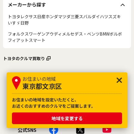
メーカーから探す
トヨタ
レクサス
日産
ホンダ
マツダ
三菱
スバル
ダイハツ
スズキ
いすゞ
日野
フォルクスワーゲン
アウディ
メルセデス・ベンツ
BMW
ボルボ
フィアット
スマート
トヨタのクルマ買取り
お住まいの地域
東京都文京区
お住まいの地域を設定いただくと、
お近くのおすすめのクルマをご提案します。
地域を変更する
公式SNS