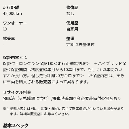
走行距離
修復歴
42,000km
なし
ワンオーナー
使用歴
○
自家用
試乗車
整備
-
定期点検整備付
保証内容 ※１
保証付：ロングラン保証1年＜走行距離無制限＞ ＋ハイブリッド保
証＜保証期間は初度登録年月から10年目まで、もしくは3年間のい
ずれか長い方。但し走行距離20万キロまで＞ ※保証内容は、実際
に車両を購入される販売店によって異なります。
リサイクル料金
預託済（支払総額に含む）/廃車時追加料金必要装備付の場合あり
※１
記載内容とは別に、距離・年式に応じて新車保証が付いている場合があり
ます。詳細は販売店にお尋ねください。
基本スペック