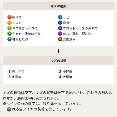
キズの種類
線キズ
サビ
ヘコミ
腐食
キズを伴うヘコミ
フロントガラスの点キズ
色あせ・塗装はがれ
割れ、破れ、裂け等
補修した跡
交換済み
キズの状態
1
極小程度
2
小程度
3
中程度
4
大程度
キズの種類は英字、キズの状態は数字で表示され、これらの組み合
わせが、展開図中に表示されます。
※タイヤの横の数字は、残り溝を示しています。
は応急タイヤの装着を示しています。