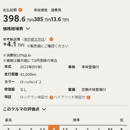
支払総額
車両価格
諸費用
398
.6
385
13.6
万円
万円
万円
価格相場表
参考輸送費
（
東京都文京区
）
+4.1
万円
※販売店にご確認ください
※消費税10%込み
※価格は展示店にて8月登録の場合
年式
2023年(R5年)
車検
車検整備付
走行距離
42,000km
カラー
ｴﾓｰｼｮﾅﾙﾚｯﾄﾞ2
修復歴
なし
整備
定期点検整備付
保証
ロングラン保証付
ハイブリッド保証付
このクルマの評価点
最高
標準
低
4
S
6
5
4.5
3.5
3
2
1
RA
R