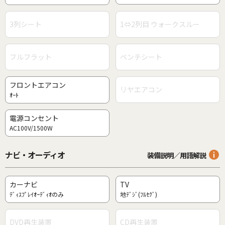
3列シート
1⇔2列目 ウォークスルー
フルフラット
ベンチシート
フロントエアコン
リヤエアコン
ｵｰﾄ
電源コンセント
AC100V/1500W
ナビ・オーディオ
装備説明／用語解説
カーナビ
TV
ﾃﾞｨｽﾌﾟﾚｲｵｰﾃﾞｨｵのみ
地ﾃﾞｼﾞ(ﾌﾙｾｸﾞ)
DVD再生装置
CD再生装置