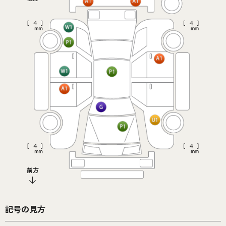
前方
記号の見方