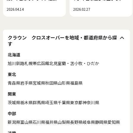
できた、新しい中古車選び！
セス
2026.04.14
2026.02.27
クラウン クロスオーバーを地域・都道府県から探
す
北海道
旭川
釧路
札幌
帯広
函館
北見
室蘭・苫小牧・ひだか
東北
青森県
岩手県
宮城県
秋田県
山形県
福島県
関東
茨城県
栃木県
群馬県
埼玉県
千葉県
東京都
神奈川県
中部
新潟県
富山県
石川県
福井県
山梨県
長野県
岐阜県
静岡県
愛知県
近畿