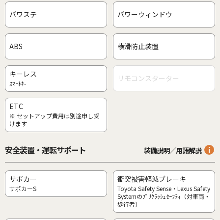
パワステ
パワーウィンドウ
ABS
横滑防止装置
キーレス
リモコンスターター
ｽﾏｰﾄｷ-
ETC
※ セットアップ費用は別途申し受
けます
安全装置・運転サポート
装備説明／用語解説
サポカー
衝突被害軽減ブレーキ
サポカーS
Toyota Safety Sense・Lexus Safety
Systemのﾌﾟﾘｸﾗｯｼｭｾｰﾌﾃｨ（対車両・
歩行者）