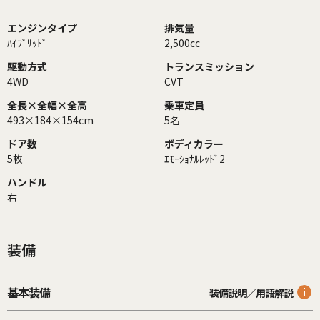
エンジンタイプ
排気量
ﾊｲﾌﾞﾘｯﾄﾞ
2,500cc
駆動方式
トランスミッション
4WD
CVT
全長×全幅×全高
乗車定員
493×184×154cm
5名
ドア数
ボディカラー
5枚
ｴﾓｰｼｮﾅﾙﾚｯﾄﾞ2
ハンドル
右
装備
基本装備
装備説明／用語解説