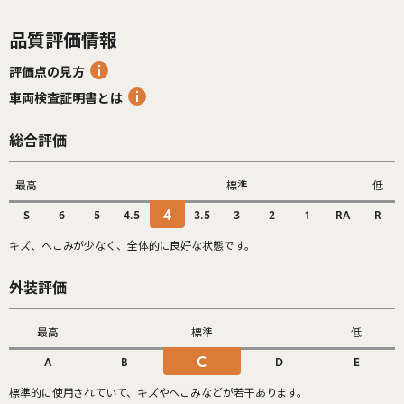
品質評価情報
評価点の見方
車両検査証明書とは
総合評価
最高
標準
低
4
S
6
5
4.5
3.5
3
2
1
RA
R
キズ、へこみが少なく、全体的に良好な状態です。
外装評価
最高
標準
低
C
A
B
D
E
標準的に使用されていて、キズやへこみなどが若干あります。