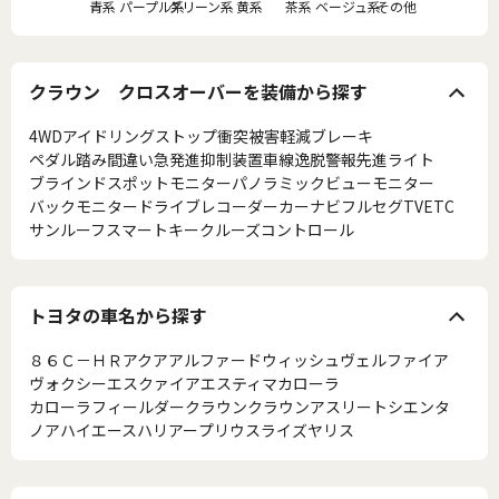
青系
パープル系
グリーン系
黄系
茶系
ベージュ系
その他
クラウン クロスオーバーを装備から探す
4WD
アイドリングストップ
衝突被害軽減ブレーキ
ペダル踏み間違い急発進抑制装置
車線逸脱警報
先進ライト
ブラインドスポットモニター
パノラミックビューモニター
バックモニター
ドライブレコーダー
カーナビ
フルセグTV
ETC
サンルーフ
スマートキー
クルーズコントロール
トヨタの車名から探す
８６
Ｃ－ＨＲ
アクア
アルファード
ウィッシュ
ヴェルファイア
ヴォクシー
エスクァイア
エスティマ
カローラ
カローラフィールダー
クラウン
クラウンアスリート
シエンタ
ノア
ハイエース
ハリアー
プリウス
ライズ
ヤリス