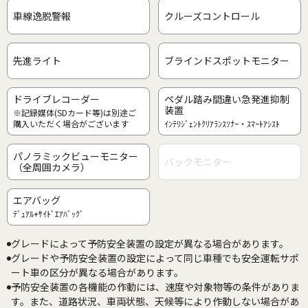
車線逸脱警報
クルーズコントロール
先進ライト
ブラインドスポットモニター
ドライブレコーダー
ペダル踏み間違い急発進抑制
装置
※記録媒体(SDカード等)は別途ご
購入いただく場合がございます
ｲﾝﾃﾘｼﾞｪﾝﾄｸﾘｱﾗﾝｽｿﾅｰ・ｽﾏｰﾄｱｼｽﾄ
パノラミックビューモニター
バックモニター
（全周囲カメラ）
エアバッグ
ﾃﾞｭｱﾙ+ｻｲﾄﾞｴｱﾊﾞｯｸﾞ
グレードによって予防安全装置の設定が異なる場合があります。
グレードや予防安全装置の設定によって同じ車種でも安全運転サポ
ート車の区分が異なる場合があります。
予防安全装置の各機能の作動には、速度や対象物等の条件がありま
す。また、道路状況、車両状態、天候等により作動しない場合があ