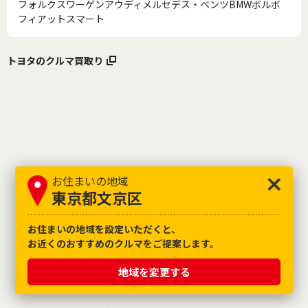
フォルクスワーゲン
アウディ
メルセデス・ベンツ
BMW
ボルボ
フィアット
スマート
トヨタのクルマ買取り
お住まいの地域
東京都文京区
公式SNS
お住まいの地域を設定いただくと、
お近くのおすすめのクルマをご提案します。
地域を変更する
中古車を探す