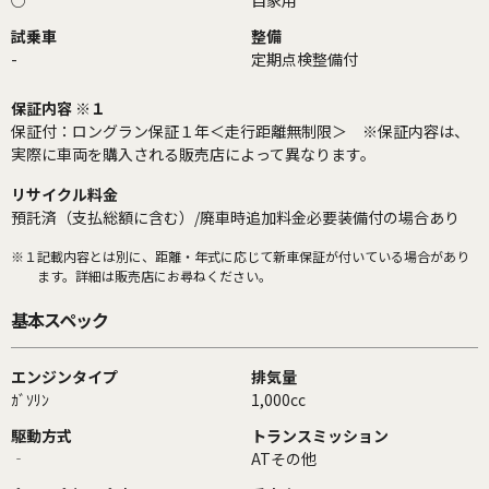
○
自家用
試乗車
整備
-
定期点検整備付
保証内容 ※１
保証付：ロングラン保証１年＜走行距離無制限＞ ※保証内容は、
実際に車両を購入される販売店によって異なります。
リサイクル料金
預託済（支払総額に含む）/廃車時追加料金必要装備付の場合あり
※１
記載内容とは別に、距離・年式に応じて新車保証が付いている場合があり
ます。詳細は販売店にお尋ねください。
基本スペック
エンジンタイプ
排気量
ｶﾞｿﾘﾝ
1,000cc
駆動方式
トランスミッション
‐
ATその他