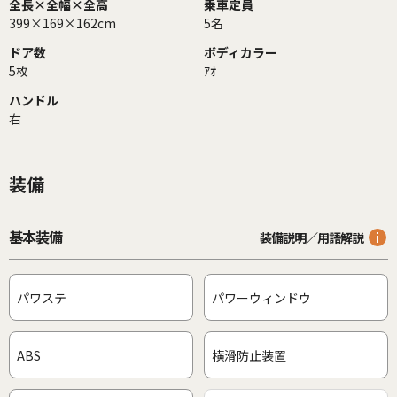
全長×全幅×全高
乗車定員
399×169×162cm
5名
ドア数
ボディカラー
5枚
ｱｵ
ハンドル
右
装備
基本装備
装備説明／用語解説
パワステ
パワーウィンドウ
ABS
横滑防止装置