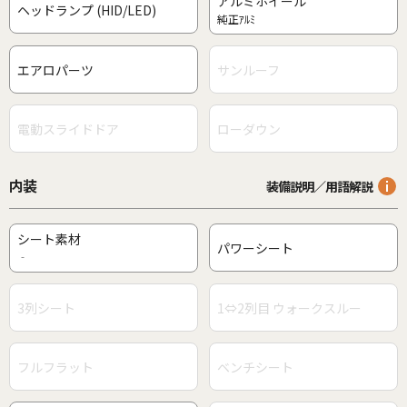
アルミホイール
ヘッドランプ (HID/LED)
純正ｱﾙﾐ
エアロパーツ
サンルーフ
電動スライドドア
ローダウン
内装
装備説明／用語解説
シート素材
パワーシート
‐
3列シート
1⇔2列目 ウォークスルー
フルフラット
ベンチシート