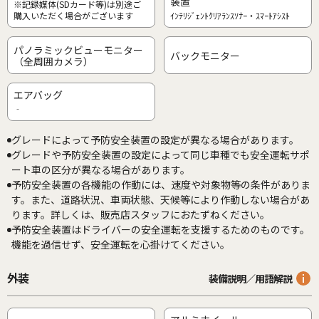
装置
※記録媒体(SDカード等)は別途ご
購入いただく場合がございます
ｲﾝﾃﾘｼﾞｪﾝﾄｸﾘｱﾗﾝｽｿﾅｰ・ｽﾏｰﾄｱｼｽﾄ
パノラミックビューモニター
バックモニター
（全周囲カメラ）
エアバッグ
‐
グレードによって予防安全装置の設定が異なる場合があります。
グレードや予防安全装置の設定によって同じ車種でも安全運転サポ
ート車の区分が異なる場合があります。
予防安全装置の各機能の作動には、速度や対象物等の条件がありま
す。また、道路状況、車両状態、天候等により作動しない場合があ
ります。詳しくは、販売店スタッフにおたずねください。
予防安全装置はドライバーの安全運転を支援するためのものです。
機能を過信せず、安全運転を心掛けてください。
外装
装備説明／用語解説