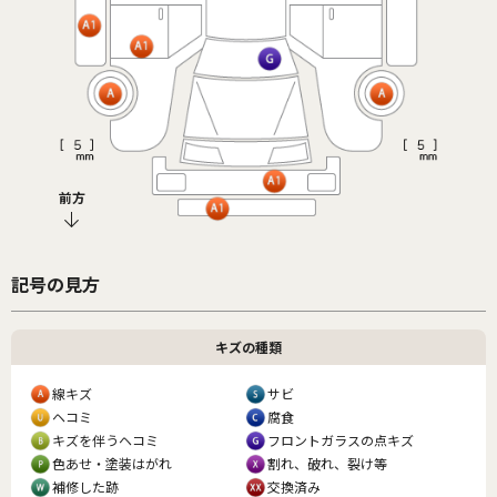
前方
記号の見方
キズの種類
線キズ
サビ
ヘコミ
腐食
キズを伴うヘコミ
フロントガラスの点キズ
色あせ・塗装はがれ
割れ、破れ、裂け等
補修した跡
交換済み