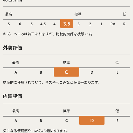
最高
標準
低
3.5
S
6
5
4.5
4
3
2
1
RA
R
キズ、へこみは若干ありますが、比較的良好な状態です。
外装評価
最高
標準
低
C
A
B
D
E
標準的に使用されていて、キズやへこみなどが若干あります。
内装評価
最高
標準
低
D
A
B
C
E
気になる使用感やいたみが複数あります。