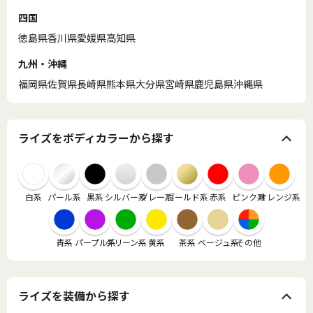
四国
徳島県
香川県
愛媛県
高知県
九州・沖縄
福岡県
佐賀県
長崎県
熊本県
大分県
宮崎県
鹿児島県
沖縄県
ライズをボディカラーから探す
白系
パール系
黒系
シルバー系
グレー系
ゴールド系
赤系
ピンク系
オレンジ系
青系
パープル系
グリーン系
黄系
茶系
ベージュ系
その他
ライズを装備から探す