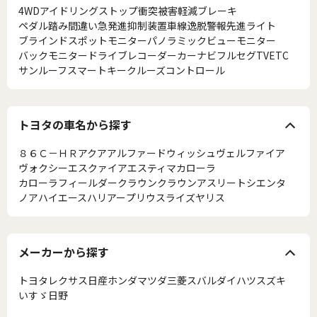
4WD
アイドリングストップ
衝突被害軽減ブレーキ
ペダル踏み間違い急発進抑制装置
車線逸脱警報
先進ライト
ブラインドスポットモニター
パノラミックビューモニター
バックモニター
ドライブレコーダー
カーナビ
フルセグTV
ETC
サンルーフ
スマートキー
クルーズコントロール
トヨタの車名から探す
８６
Ｃ－ＨＲ
アクア
アルファード
ウィッシュ
ヴェルファイア
ヴォクシー
エスクァイア
エスティマ
カローラ
カローラフィールダー
クラウン
クラウンアスリート
シエンタ
ノア
ハイエース
ハリアー
プリウス
ライズ
ヤリス
メーカーから探す
トヨタ
レクサス
日産
ホンダ
マツダ
三菱
スバル
ダイハツ
スズキ
いすゞ
日野