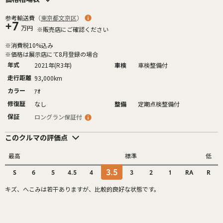
参考輸送費
（
東京都文京区
）
+7
万円
※販売店にご確認ください
※消費税10%込み
※価格は展示店にて8月登録の場合
年式
2021年(R3年)
車検
車検整備付
走行距離
93,000km
カラー
ｱｵ
修復歴
なし
整備
定期点検整備付
保証
ロングラン保証付
このクルマの評価点
最高
標準
低
3.5
S
6
5
4.5
4
3
2
1
RA
R
キズ、へこみは若干ありますが、比較的良好な状態です。