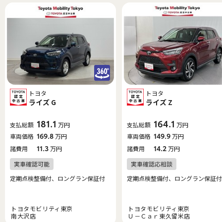
トヨタ
トヨタ
ライズ G
ライズ Z
181.1
164.1
支払総額
万円
支払総額
万円
車両価格
169.8
万円
車両価格
149.9
万円
諸費用
11.3
万円
諸費用
14.2
万円
定期点検整備付、ロングラン保証付
定期点検整備付、ロングラン保証付
トヨタモビリティ東京
トヨタモビリティ東京
南大沢店
Ｕ－Ｃａｒ東久留米店