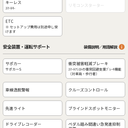
キーレス
リモコンスターター
ｽﾏｰﾄｷ-
ETC
※ セットアップ費用は別途申し受
けます
安全装置・運転サポート
装備説明／用語解説
サポカー
衝突被害軽減ブレーキ
サポカーS
ｽﾏｰﾄｱｼｽﾄの衝突回避支援ﾌﾞﾚｰｷ機能
（対車両・歩行者）
車線逸脱警報
クルーズコントロール
先進ライト
ブラインドスポットモニター
ドライブレコーダー
ペダル踏み間違い急発進抑制