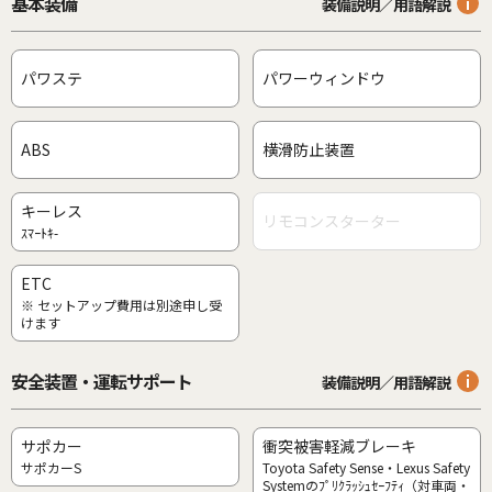
基本装備
装備説明／用語解説
パワステ
パワーウィンドウ
ABS
横滑防止装置
キーレス
リモコンスターター
ｽﾏｰﾄｷ-
ETC
※ セットアップ費用は別途申し受
けます
安全装置・運転サポート
装備説明／用語解説
サポカー
衝突被害軽減ブレーキ
サポカーS
Toyota Safety Sense・Lexus Safety
Systemのﾌﾟﾘｸﾗｯｼｭｾｰﾌﾃｨ（対車両・