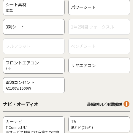
シート素材
パワーシート
本革
3列シート
1⇔2列目 ウォークスルー
フルフラット
ベンチシート
フロントエアコン
リヤエアコン
ｵｰﾄ
電源コンセント
AC100V/1500W
ナビ・オーディオ
装備説明／用語解説
カーナビ
TV
T-Connectﾅﾋﾞ
地ﾃﾞｼﾞ(ﾌﾙｾｸﾞ)
※サービス利用には有償での契約