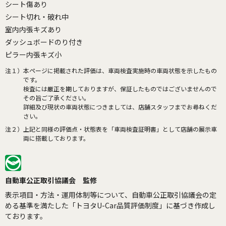
シート傷あり
シート切れ・破れ中
室内内張キズあり
ダッシュボードのり付き
ピラー内張キズ小
注１）
本ページに掲載された評価は、車両検査実施時の車両状態を示したもの
です。
検査には厳正を期しておりますが、保証したものではございませんので
その旨ご了承ください。
詳細及び現状の車両状態につきましては、店舗スタッフまでお尋ねくだ
さい。
注２）
上記と同様の評価点・状態表を「車両検査証明書」として店舗の展示車
両に搭載しております。
自動車公正取引協議会 監修
表示項目・方法・運用体制等について、自動車公正取引協議会の定
める基準を満たした「トヨタU-Car品質評価制度」に基づき作成し
ております。