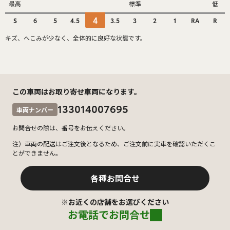
最高
標準
低
4
S
6
5
4.5
3.5
3
2
1
RA
R
キズ、へこみが少なく、全体的に良好な状態です。
この車両はお取り寄せ車両になります。
133014007695
車両ナンバー
お問合せの際は、番号をお伝えください。
注）車両の配送はご注文後となるため、ご注文前に実車を確認いただくこ
とができません。
各種お問合せ
※お近くの店舗をお選びください
お電話でお問合せ