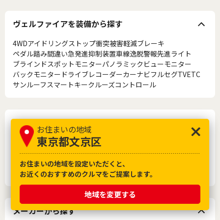
ヴェルファイアを装備から探す
4WD
アイドリングストップ
衝突被害軽減ブレーキ
ペダル踏み間違い急発進抑制装置
車線逸脱警報
先進ライト
ブラインドスポットモニター
パノラミックビューモニター
バックモニター
ドライブレコーダー
カーナビ
フルセグTV
ETC
サンルーフ
スマートキー
クルーズコントロール
トヨタの車名から探す
お住まいの地域
東京都文京区
８６
Ｃ－ＨＲ
アクア
アルファード
ウィッシュ
ヴェルファイア
ヴォクシー
エスクァイア
エスティマ
カローラ
カローラフィールダー
クラウン
クラウンアスリート
シエンタ
お住まいの地域を設定いただくと、
ノア
ハイエース
ハリアー
プリウス
ライズ
ヤリス
お近くのおすすめのクルマをご提案します。
地域を変更する
メーカーから探す