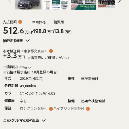
支払総額
車両価格
諸費用
512
.6
498.8
13.8
万円
万円
万円
価格相場表
参考輸送費
（
東京都文京区
）
+3.3
万円
※販売店にご確認ください
※消費税10%込み
※価格は展示店にて8月登録の場合
年式
2019年(H31年)
車検
車検整備付
走行距離
49,000km
カラー
ｽﾊﾟｰｸﾘﾝｸﾞﾌﾞﾗｯｸﾊﾟｰﾙCS
修復歴
なし
整備
定期点検整備付
保証
ロングラン保証付
ハイブリッド保証付
このクルマの評価点