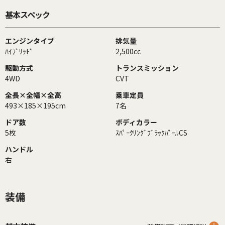
基本スペック
エンジンタイプ
排気量
ﾊｲﾌﾞﾘｯﾄﾞ
2,500cc
駆動方式
トランスミッション
4WD
CVT
全長×全幅×全高
乗車定員
493×185×195cm
7名
ドア数
ボディカラー
5枚
ｽﾊﾟｰｸﾘﾝｸﾞﾌﾞﾗｯｸﾊﾟｰﾙCS
ハンドル
右
装備