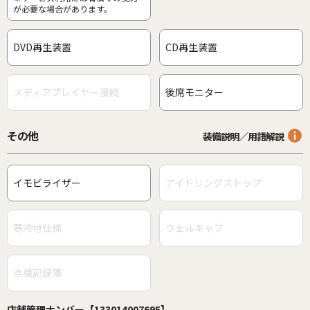
が必要な場合があります。
DVD再生装置
CD再生装置
メディアプレイヤー接続
後席モニター
その他
装備説明／用語解説
イモビライザー
アイドリングストップ
寒冷地仕様
ウェルキャブ
点検記録簿
店舗管理ナンバー【133014007695】