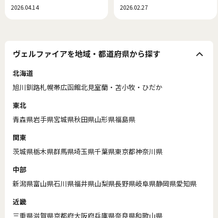
2026.04.14
2026.02.27
ヴェルファイアを地域・都道府県から探す
北海道
旭川
釧路
札幌
帯広
函館
北見
室蘭・苫小牧・ひだか
東北
青森県
岩手県
宮城県
秋田県
山形県
福島県
関東
茨城県
栃木県
群馬県
埼玉県
千葉県
東京都
神奈川県
中部
新潟県
富山県
石川県
福井県
山梨県
長野県
岐阜県
静岡県
愛知県
近畿
三重県
滋賀県
京都府
大阪府
兵庫県
奈良県
和歌山県