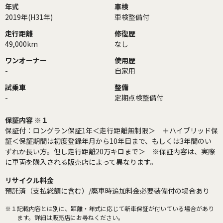
年式
車検
2019年(H31年)
車検整備付
走行距離
修復歴
49,000km
なし
ワンオーナー
使用歴
-
自家用
試乗車
整備
-
定期点検整備付
保証内容 ※１
保証付：ロングラン保証1年＜走行距離無制限＞ ＋ハイブリッド保
証＜保証期間は初度登録年月から10年目まで、もしくは3年間のい
ずれか長い方。但し走行距離20万キロまで＞ ※保証内容は、実際
に車両を購入される販売店によって異なります。
リサイクル料金
預託済（支払総額に含む）/廃車時追加料金必要装備付の場合あり
※１
記載内容とは別に、距離・年式に応じて新車保証が付いている場合があり
ます。詳細は販売店にお尋ねください。