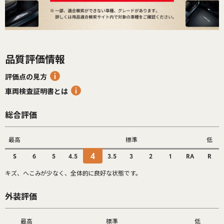
品質評価情報
評価点の見方
車両検査証明書とは
総合評価
最高
標準
低
4
S
6
5
4.5
3.5
3
2
1
RA
R
キズ、へこみが少なく、全体的に良好な状態です。
外装評価
最高
標準
低