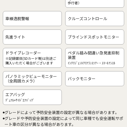
歩行者）
車線逸脱警報
クルーズコントロール
先進ライト
ブラインドスポットモニター
ドライブレコーダー
ペダル踏み間違い急発進抑制
装置
※記録媒体(SDカード等)は別途ご
購入いただく場合がございます
ｲﾝﾃﾘｼﾞｪﾝﾄｸﾘｱﾗﾝｽｿﾅｰ・ｽﾏｰﾄｱｼｽﾄ
パノラミックビューモニター
バックモニター
（全周囲カメラ）
エアバッグ
ﾃﾞｭｱﾙ+ｻｲﾄﾞｴｱﾊﾞｯｸﾞ
グレードによって予防安全装置の設定が異なる場合があります。
グレードや予防安全装置の設定によって同じ車種でも安全運転サポ
ート車の区分が異なる場合があります。