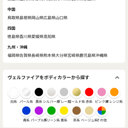
中国
鳥取県
島根県
岡山県
広島県
山口県
四国
徳島県
香川県
愛媛県
高知県
九州・沖縄
福岡県
佐賀県
長崎県
熊本県
大分県
宮崎県
鹿児島県
沖縄県
ヴェルファイアをボディカラーから探す
白系
パール系
黒系
シルバー系
グレー系
ゴールド系
赤系
ピンク系
オレンジ系
青系
パープル系
グリーン系
黄系
茶系
ベージュ系
その他