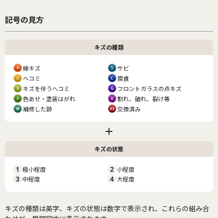
記号の見方
キズの種類
線キズ
サビ
ヘコミ
腐食
キズを伴うヘコミ
フロントガラスの点キズ
色あせ・塗装はがれ
割れ、破れ、裂け等
補修した跡
交換済み
キズの状態
1
極小程度
2
小程度
3
中程度
4
大程度
キズの種類は英字、キズの状態は数字で表示され、これらの組み合