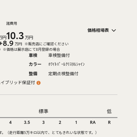
諸費用
価格相場表
10.3
万円
万円
+8.9
万円
※販売店にご確認ください
）
※価格は展示店にて8月登録の場合
車検
車検整備付
カラー
ﾎﾜｲﾄﾊﾟｰﾙｸﾘｽﾀﾙｼｬｲﾝ
整備
定期点検整備付
ハイブリッド保証付
標準
低
4
3.5
3
2
1
RA
R
す。（走行距離5万キロ以内で、とてもきれいな状態です。）