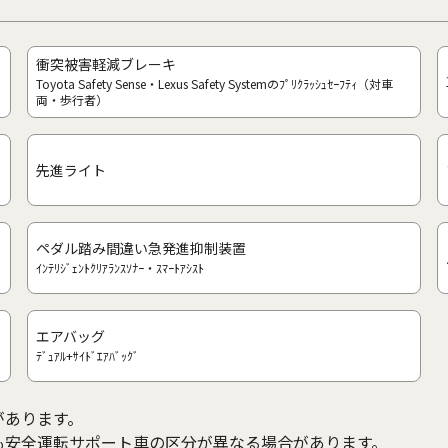
衝突被害軽減ブレーキ
Toyota Safety Sense・Lexus Safety Systemのﾌﾟﾘｸﾗｯｼｭｾｰﾌﾃｨ（対車
両・歩行者）
先進ライト
ペダル踏み間違い急発進抑制装置
ｲﾝﾃﾘｼﾞｪﾝﾄｸﾘｱﾗﾝｽｿﾅｰ・ｽﾏｰﾄｱｼｽﾄ
エアバッグ
ﾃﾞｭｱﾙ+ｻｲﾄﾞｴｱﾊﾞｯｸﾞ
があります。
も安全運転サポート車の区分が異なる場合があります。