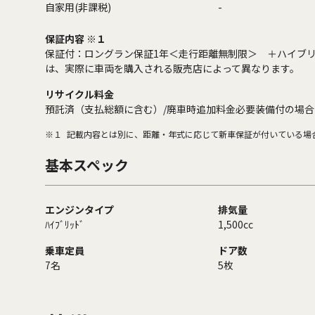
自家用(非課税)
-
保証内容 ※１
保証付：ロングラン保証1年＜走行距離無制限＞ ＋ハイブリ
は、実際に車両を購入される販売店によって異なります。
リサイクル料金
預託済（支払総額に含む）/廃車時追加料金必要装備付の場合
※１
記載内容とは別に、距離・年式に応じて新車保証が付いている場
基本スペック
エンジンタイプ
排気量
ﾊｲﾌﾞﾘｯﾄﾞ
1,500cc
乗車定員
ドア数
7名
5枚