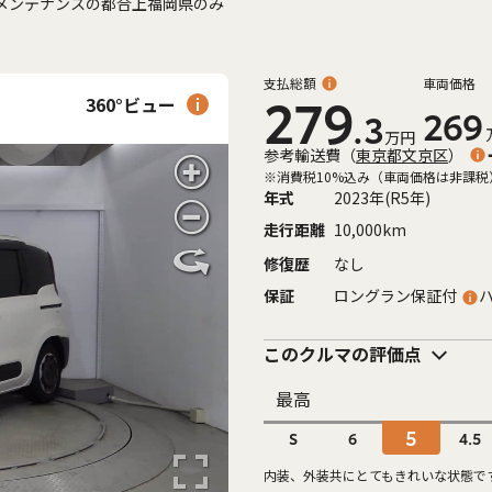
メンテナンスの都合上福岡県のみ
支払総額
車両価格
360°ビュー
279
269
.3
万円
参考輸送費
（
東京都文京区
）
※消費税10%込み（車両価格は非課税
年式
2023年(R5年)
走行距離
10,000km
修復歴
なし
保証
ロングラン保証付
このクルマの評価点
最高
5
S
6
4.5
内装、外装共にとてもきれいな状態で