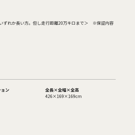
いずれか長い方。但し走行距離20万キロまで＞ ※保証内容
ション
全長×全幅×全高
426×169×169cm