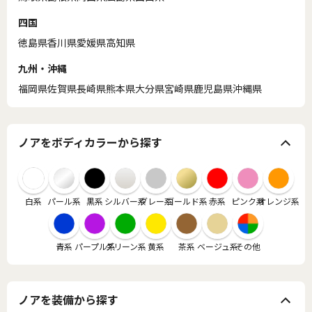
四国
徳島県
香川県
愛媛県
高知県
九州・沖縄
福岡県
佐賀県
長崎県
熊本県
大分県
宮崎県
鹿児島県
沖縄県
ノアをボディカラーから探す
白系
パール系
黒系
シルバー系
グレー系
ゴールド系
赤系
ピンク系
オレンジ系
青系
パープル系
グリーン系
黄系
茶系
ベージュ系
その他
ノアを装備から探す