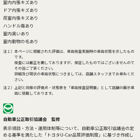
室内内張キズあり
ドア内張キズあり
荷室内張キズあり
ハンドル傷あり
室内臭いあり
室内動物の毛あり
注１）
本ページに掲載された評価は、車両検査実施時の車両状態を示したもの
です。
検査には厳正を期しておりますが、保証したものではございませんので
その旨ご了承ください。
詳細及び現状の車両状態につきましては、店舗スタッフまでお尋ねくだ
さい。
注２）
上記と同様の評価点・状態表を「車両検査証明書」として店舗の展示車
両に搭載しております。
自動車公正取引協議会 監修
表示項目・方法・運用体制等について、自動車公正取引協議会の定
める基準を満たした「トヨタU-Car品質評価制度」に基づき作成し