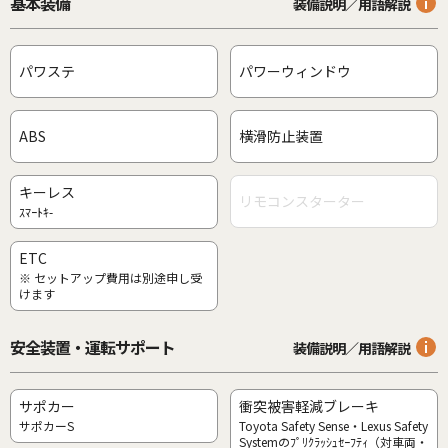
基本装備
装備説明／用語解説
パワステ
パワーウィンドウ
ABS
横滑防止装置
キーレス
リモコンスターター
ｽﾏｰﾄｷ-
ETC
※ セットアップ費用は別途申し受
けます
安全装置・運転サポート
装備説明／用語解説
サポカー
衝突被害軽減ブレーキ
サポカーS
Toyota Safety Sense・Lexus Safety
Systemのﾌﾟﾘｸﾗｯｼｭｾｰﾌﾃｨ（対車両・