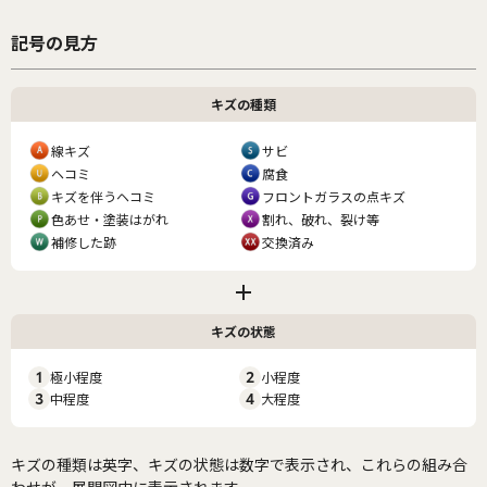
記号の見方
キズの種類
線キズ
サビ
ヘコミ
腐食
キズを伴うヘコミ
フロントガラスの点キズ
色あせ・塗装はがれ
割れ、破れ、裂け等
補修した跡
交換済み
キズの状態
1
極小程度
2
小程度
3
中程度
4
大程度
キズの種類は英字、キズの状態は数字で表示され、これらの組み合