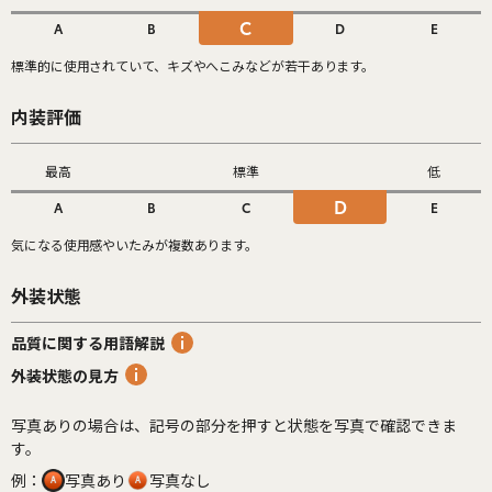
C
A
B
D
E
標準的に使用されていて、キズやへこみなどが若干あります。
内装評価
最高
標準
低
D
A
B
C
E
気になる使用感やいたみが複数あります。
外装状態
品質に関する用語解説
外装状態の見方
写真ありの場合は、記号の部分を押すと状態を写真で確認できま
す。
例：
写真あり
写真なし