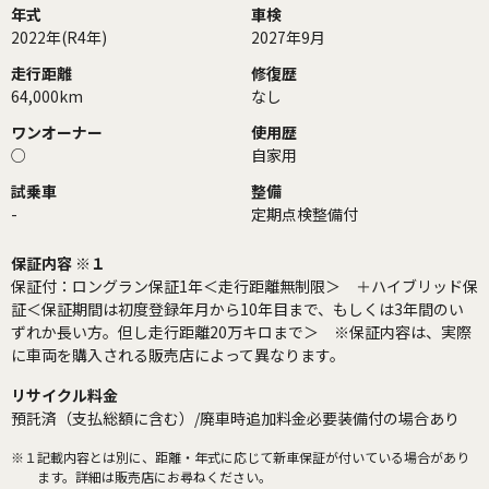
年式
車検
2022年(R4年)
2027年9月
走行距離
修復歴
64,000km
なし
ワンオーナー
使用歴
○
自家用
試乗車
整備
-
定期点検整備付
保証内容 ※１
保証付：ロングラン保証1年＜走行距離無制限＞ ＋ハイブリッド保
証＜保証期間は初度登録年月から10年目まで、もしくは3年間のい
ずれか長い方。但し走行距離20万キロまで＞ ※保証内容は、実際
に車両を購入される販売店によって異なります。
リサイクル料金
預託済（支払総額に含む）/廃車時追加料金必要装備付の場合あり
※１
記載内容とは別に、距離・年式に応じて新車保証が付いている場合があり
ます。詳細は販売店にお尋ねください。