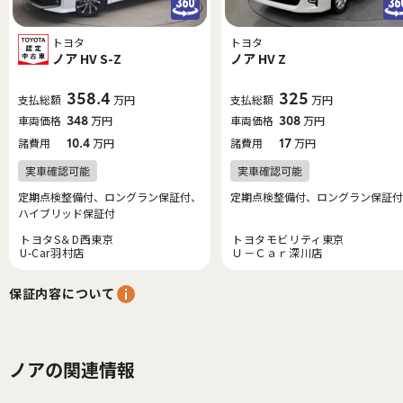
トヨタ
トヨタ
ノア HV S-Z
ノア HV Z
358.4
325
支払総額
万円
支払総額
万円
車両価格
348
万円
車両価格
308
万円
諸費用
10.4
万円
諸費用
17
万円
定期点検整備付、ロングラン保証付、
定期点検整備付、ロングラン保証付
ハイブリッド保証付
トヨタS＆D西東京
トヨタモビリティ東京
U-Car羽村店
Ｕ－Ｃａｒ深川店
保証内容について
ノアの関連情報