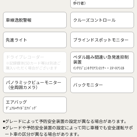
歩行者）
車線逸脱警報
クルーズコントロール
先進ライト
ブラインドスポットモニター
ドライブレコーダー
ペダル踏み間違い急発進抑制
装置
※記録媒体(SDカード等)は別途ご
購入いただく場合がございます
ｲﾝﾃﾘｼﾞｪﾝﾄｸﾘｱﾗﾝｽｿﾅｰ・ｽﾏｰﾄｱｼｽﾄ
パノラミックビューモニター
バックモニター
（全周囲カメラ）
エアバッグ
ﾃﾞｭｱﾙ+ｻｲﾄﾞｴｱﾊﾞｯｸﾞ
グレードによって予防安全装置の設定が異なる場合があります。
グレードや予防安全装置の設定によって同じ車種でも安全運転サポ
ート車の区分が異なる場合があります。