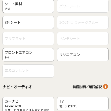
シート素材
パワーシート
ﾓｹｯﾄ
3列シート
1⇔2列目 ウォークスルー
フルフラット
ベンチシート
フロントエアコン
リヤエアコン
ｵｰﾄ
電源コンセント
ナビ・オーディオ
装備説明／用語解説
カーナビ
TV
T-Connectﾅﾋﾞ
地ﾃﾞｼﾞ(ﾌﾙｾｸﾞ)
※サービス利用には有償での契約