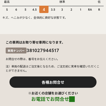
最高
標準
低
4
S
6
5
4.5
3.5
3
2
1
RA
R
キズ、へこみが少なく、全体的に良好な状態です。
この車両はお取り寄せ車両になります。
381027944517
車両ナンバー
お問合せの際は、番号をお伝えください。
注）車両の配送はご注文後となるため、ご注文前に実車を確認いただくこ
とができません。
各種お問合せ
※お近くの店舗をお選びください
お電話でお問合せ