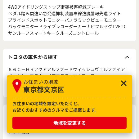
4WD
アイドリングストップ
衝突被害軽減ブレーキ
ペダル踏み間違い急発進抑制装置
車線逸脱警報
先進ライト
ブラインドスポットモニター
パノラミックビューモニター
バックモニター
ドライブレコーダー
カーナビ
フルセグTV
ETC
サンルーフ
スマートキー
クルーズコントロール
トヨタの車名から探す
８６
Ｃ－ＨＲ
アクア
アルファード
ウィッシュ
ヴェルファイア
ヴォクシー
エスクァイア
エスティマ
カローラ
お住まいの地域
カローラフィールダー
クラウン
クラウンアスリート
シエンタ
東京都文京区
ノア
ハイエース
ハリアー
プリウス
ライズ
ヤリス
お住まいの地域を設定いただくと、
お近くのおすすめのクルマをご提案します。
メーカーから探す
地域を変更する
トヨタ
レクサス
日産
ホンダ
マツダ
三菱
スバル
ダイハツ
スズキ
いすゞ
日野