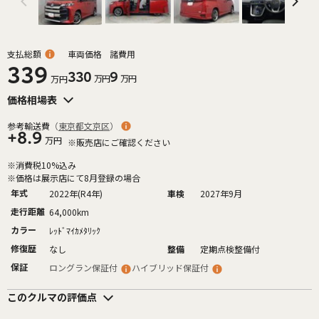
支払総額
車両価格
諸費用
339
330
9
万円
万円
万円
価格相場表
参考輸送費
（
東京都文京区
）
+8.9
万円
※販売店にご確認ください
※消費税10%込み
※価格は展示店にて8月登録の場合
年式
2022年(R4年)
車検
2027年9月
走行距離
64,000km
カラー
ﾚｯﾄﾞﾏｲｶﾒﾀﾘｯｸ
修復歴
なし
整備
定期点検整備付
保証
ロングラン保証付
ハイブリッド保証付
このクルマの評価点