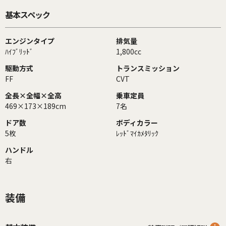
基本スペック
エンジンタイプ
排気量
ﾊｲﾌﾞﾘｯﾄﾞ
1,800cc
駆動方式
トランスミッション
FF
CVT
全長×全幅×全高
乗車定員
469×173×189cm
7名
ドア数
ボディカラー
5枚
ﾚｯﾄﾞﾏｲｶﾒﾀﾘｯｸ
ハンドル
右
装備