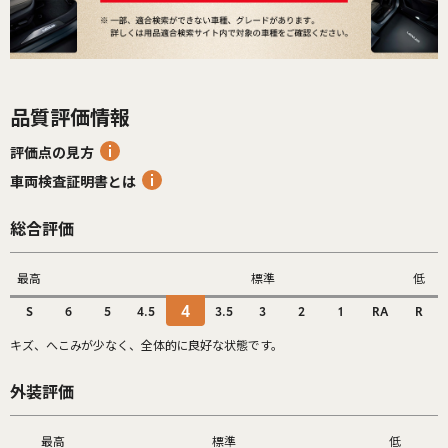
品質評価情報
評価点の見方
車両検査証明書とは
総合評価
最高
標準
低
4
S
6
5
4.5
3.5
3
2
1
RA
R
キズ、へこみが少なく、全体的に良好な状態です。
外装評価
最高
標準
低