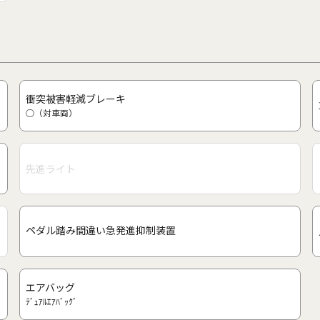
衝突被害軽減ブレーキ
○（対車両）
先進ライト
ペダル踏み間違い急発進抑制装置
エアバッグ
ﾃﾞｭｱﾙｴｱﾊﾞｯｸﾞ