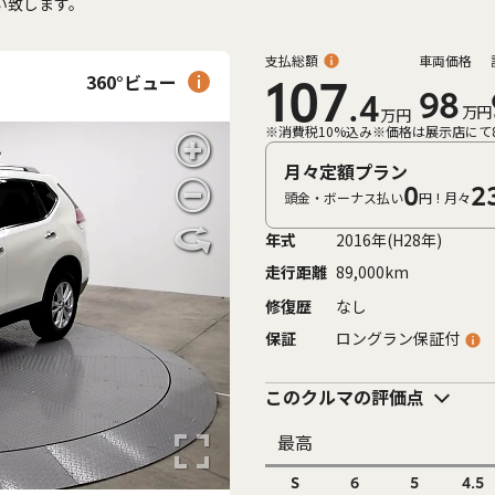
い致します。
支払総額
車両価格
360°ビュー
107
98
.4
万円
万円
※消費税10%込み
※価格は展示店にて
月々定額プラン
0
2
頭金・ボーナス払い
円!
月々
年式
2016年(H28年)
走行距離
89,000km
修復歴
なし
保証
ロングラン保証付
このクルマの評価点
最高
S
6
5
4.5