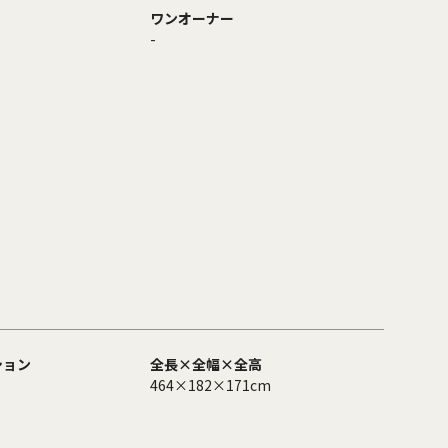
ワンオーナー
-
ション
全長×全幅×全高
464×182×171cm