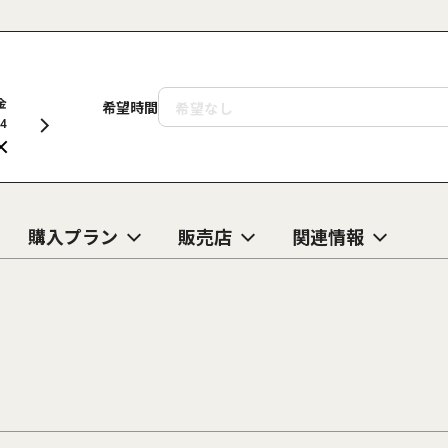
金
土
日
月
火
水
木
金
土
希望時間
14
15
16
17
18
19
20
21
22
購入プラン
販売店
関連情報