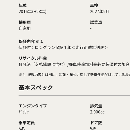
年式
車検
2016年(H28年)
2027年9月
使用歴
試乗車
自家用
-
保証内容 ※１
保証付：ロングラン保証１年＜走行距離無制限＞
リサイクル料金
預託済（支払総額に含む）/廃車時追加料金必要装備付の場合
※１
記載内容とは別に、距離・年式に応じて新車保証が付いている場
基本スペック
エンジンタイプ
排気量
ｶﾞｿﾘﾝ
2,000cc
乗車定員
ドア数
5名
5枚