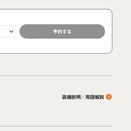
日
月
火
水
木
金
土
日
月
予約する
23
24
25
26
27
28
29
30
31
装備説明／用語解説