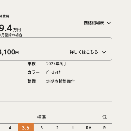
諸費用
価格相場表
9.4
万円
8月登録の場合
3,100
詳しくはこちら
円
車検
2027年9月
カラー
ﾊﾟｰﾙﾏｲｶ
整備
定期点検整備付
標準
低
3.5
4
3
2
1
RA
R