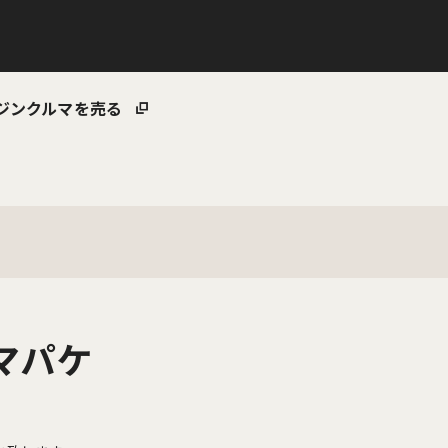
ジン
クルマを売る
エマパケ