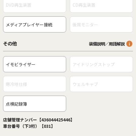
DVD再生装置
CD再生装置
メディアプレイヤー接続
後席モニター
その他
装備説明／用語解説
イモビライザー
アイドリングストップ
寒冷地仕様
ウェルキャブ
点検記録簿
店舗管理ナンバー【436044425446】
車台番号（下3桁）【031】