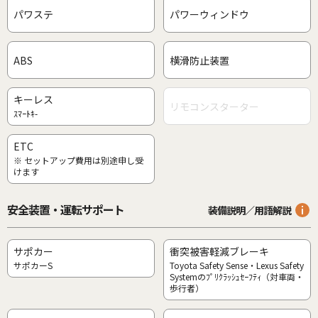
パワステ
パワーウィンドウ
ABS
横滑防止装置
キーレス
リモコンスターター
ｽﾏｰﾄｷ-
ETC
※ セットアップ費用は別途申し受
けます
安全装置・運転サポート
装備説明／用語解説
サポカー
衝突被害軽減ブレーキ
サポカーS
Toyota Safety Sense・Lexus Safety
Systemのﾌﾟﾘｸﾗｯｼｭｾｰﾌﾃｨ（対車両・
歩行者）