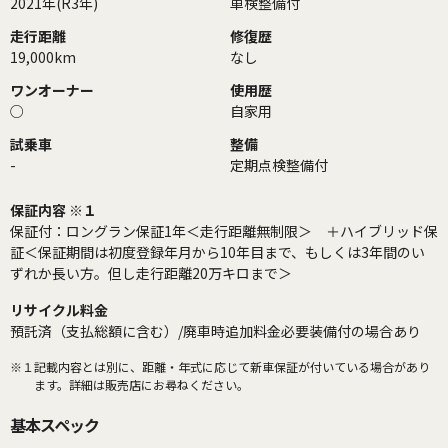
2021年(R3年)
車検整備付
走行距離
修復歴
19,000km
なし
ワンオーナー
使用歴
○
自家用
試乗車
整備
-
定期点検整備付
保証内容 ※１
保証付：ロングラン保証1年＜走行距離無制限＞ ＋ハイブリッド保
証＜保証期間は初度登録年月から10年目まで、もしくは3年間のい
ずれか長い方。但し走行距離20万キロまで＞
リサイクル料金
預託済（支払総額に含む）/廃車時追加料金必要装備付の場合あり
※１
記載内容とは別に、距離・年式に応じて新車保証が付いている場合があり
ます。詳細は販売店にお尋ねください。
基本スペック