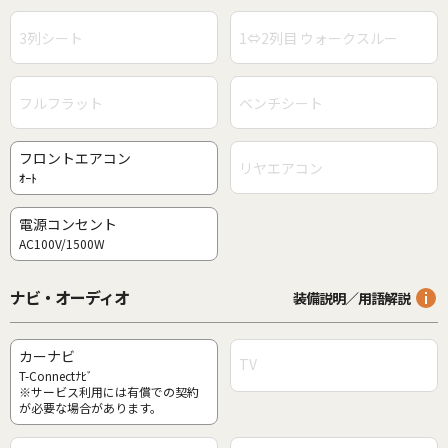
3列シート
1⇔2列目 ウォークスルー
フルフラット
ベンチシート
フロントエアコン
リヤエアコン
ｵｰﾄ
電源コンセント
AC100V/1500W
ナビ・オーディオ
装備説明／用語解説
カーナビ
TV
T-Connectﾅﾋﾞ
※サービス利用には有償での契約
が必要な場合があります。