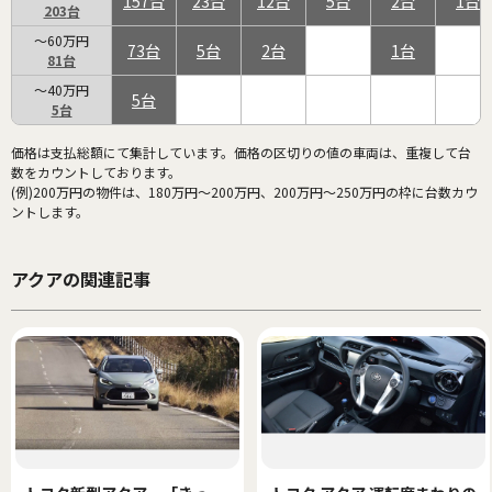
157
23
12
5
2
1
203
～60万円
73
5
2
1
81
～40万円
5
5
価格は支払総額にて集計しています。価格の区切りの値の車両は、重複して台
数をカウントしております。
(例)200万円の物件は、180万円～200万円、200万円～250万円の枠に台数カウ
ントします。
アクアの関連記事