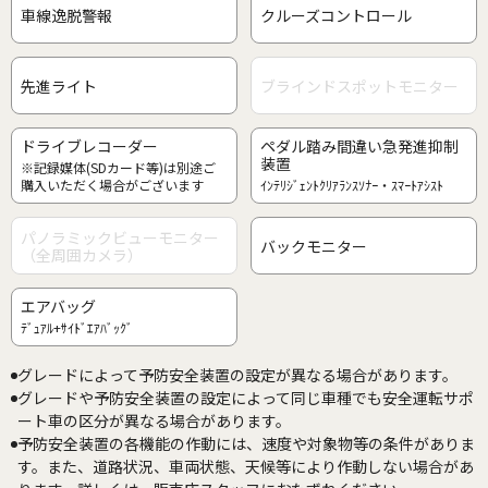
車線逸脱警報
クルーズコントロール
先進ライト
ブラインドスポットモニター
ドライブレコーダー
ペダル踏み間違い急発進抑制
装置
※記録媒体(SDカード等)は別途ご
購入いただく場合がございます
ｲﾝﾃﾘｼﾞｪﾝﾄｸﾘｱﾗﾝｽｿﾅｰ・ｽﾏｰﾄｱｼｽﾄ
パノラミックビューモニター
バックモニター
（全周囲カメラ）
エアバッグ
ﾃﾞｭｱﾙ+ｻｲﾄﾞｴｱﾊﾞｯｸﾞ
グレードによって予防安全装置の設定が異なる場合があります。
グレードや予防安全装置の設定によって同じ車種でも安全運転サポ
ート車の区分が異なる場合があります。
予防安全装置の各機能の作動には、速度や対象物等の条件がありま
す。また、道路状況、車両状態、天候等により作動しない場合があ