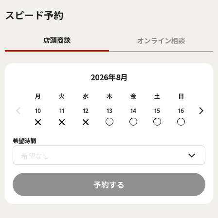
スピード予約
店頭商談
オンライン相談
2026年8月
月
火
水
木
金
土
日
月
10
11
12
13
14
15
16
17
希望時間
予約する