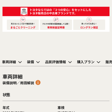
車両詳細
装備
品質評価情報
購入プラン
販
車両詳細
装備説明／用語解説
状態
年式
車検