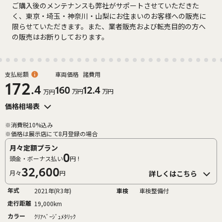
ご購入後のメンテナンスも弊社がサポートさせていただきた
く、東京・埼玉・神奈川・山梨にお住まいのお客様への販売に
限らせていただきます。また、業者販売および転売目的の方へ
の販売はお断りしております。
支払総額
車両価格
諸費用
172
.4
160
12.4
万円
万円
万円
価格相場表
※消費税10%込み
※価格は展示店にて8月登録の場合
月々定額プラン
0
頭金・ボーナス払い
円!
32,600
月々
円
詳しくはこちら
年式
2021年(R3年)
車検
車検整備付
走行距離
19,000km
カラー
ｸﾘｱﾍﾞｰｼﾞｭﾒﾀﾘｯｸ