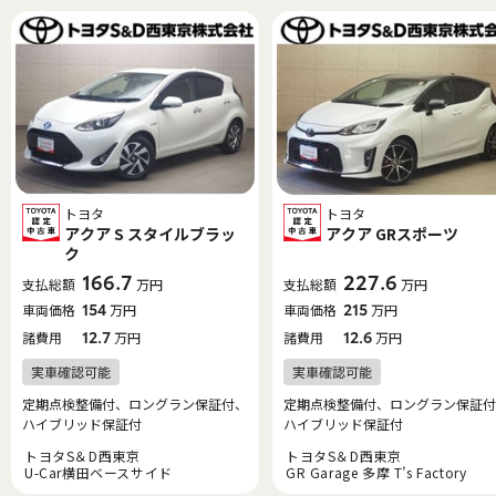
トヨタ
トヨタ
アクア S スタイルブラッ
アクア GRスポーツ
ク
166.7
227.6
支払総額
万円
支払総額
万円
車両価格
154
万円
車両価格
215
万円
諸費用
12.7
万円
諸費用
12.6
万円
定期点検整備付、ロングラン保証付、
定期点検整備付、ロングラン保証付
ハイブリッド保証付
ハイブリッド保証付
トヨタS＆D西東京
トヨタS＆D西東京
U-Car横田ベースサイド
GR Garage 多摩 T’s Factory