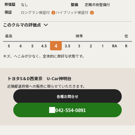
修復歴
なし
整備
定期点検整備付
保証
ロングラン保証付
ハイブリッド保証付
このクルマの評価点
最高
標準
低
4
S
6
5
4.5
3.5
3
2
1
RA
R
キズ、へこみが少なく、全体的に良好な状態です。
トヨタS＆D西東京 U-Car神明台
近隣都道府県への販売に限らせていただきます。
各種お問合せ
042-554-0891