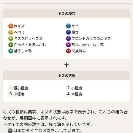
キズの種類
線キズ
サビ
ヘコミ
腐食
キズを伴うヘコミ
フロントガラスの点キズ
色あせ・塗装はがれ
割れ、破れ、裂け等
補修した跡
交換済み
キズの状態
1
極小程度
2
小程度
3
中程度
4
大程度
キズの種類は英字、キズの状態は数字で表示され、これらの組み合
わせが、展開図中に表示されます。
※タイヤの横の数字は、残り溝を示しています。
は応急タイヤの装着を示しています。