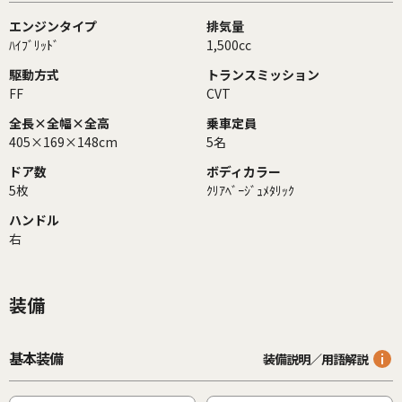
エンジンタイプ
排気量
ﾊｲﾌﾞﾘｯﾄﾞ
1,500cc
駆動方式
トランスミッション
FF
CVT
全長×全幅×全高
乗車定員
405×169×148cm
5名
ドア数
ボディカラー
5枚
ｸﾘｱﾍﾞｰｼﾞｭﾒﾀﾘｯｸ
ハンドル
右
装備
基本装備
装備説明／用語解説