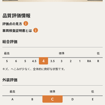
品質評価情報
評価点の見方
車両検査証明書とは
総合評価
最高
標準
低
4
S
6
5
4.5
3.5
3
2
1
RA
R
キズ、へこみが少なく、全体的に良好な状態です。
外装評価
最高
標準
低
C
A
B
D
E