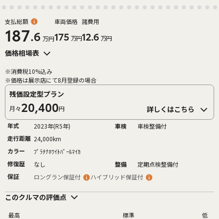
支払総額
車両価格
諸費用
187
.6
175
12.6
万円
万円
万円
価格相場表
※消費税10%込み
※価格は展示店にて8月登録の場合
残価設定型プラン
20,400
月々
円
詳しくはこちら
年式
2023年(R5年)
車検
車検整備付
走行距離
24,000km
カラー
ﾌﾟﾗﾁﾅﾎﾜｲﾄﾊﾟｰﾙﾏｲｶ
修復歴
なし
整備
定期点検整備付
保証
ロングラン保証付
ハイブリッド保証付
このクルマの評価点
最高
標準
低