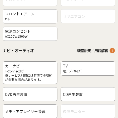
フロントエアコン
リヤエアコン
ｵｰﾄ
電源コンセント
AC100V/1500W
ナビ・オーディオ
装備説明／用語解説
カーナビ
TV
T-Connectﾅﾋﾞ
地ﾃﾞｼﾞ(ﾌﾙｾｸﾞ)
※サービス利用には有償での契約
が必要な場合があります。
DVD再生装置
CD再生装置
メディアプレイヤー接続
後席モニター