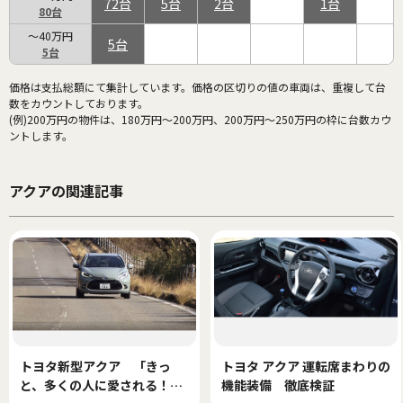
72
5
2
1
80
～40万円
5
5
価格は支払総額にて集計しています。価格の区切りの値の車両は、重複して台
数をカウントしております。
(例)200万円の物件は、180万円～200万円、200万円～250万円の枠に台数カウ
ントします。
アクアの関連記事
トヨタ新型アクア 「きっ
トヨタ アクア 運転席まわりの
と、多くの人に愛される！」
機能装備 徹底検証