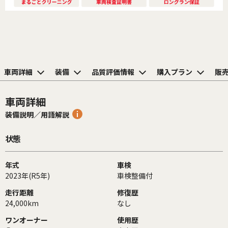
車両詳細
装備
品質評価情報
購入プラン
販
車両詳細
装備説明／用語解説
状態
年式
車検
2023年(R5年)
車検整備付
走行距離
修復歴
24,000km
なし
ワンオーナー
使用歴