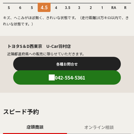
4.5
S
6
5
4
3.5
3
2
1
RA
R
キズ、へこみがほぼ無く、きれいな状態です。（走行距離10万キロ以内で、き
れいな状態です。）
トヨタS＆D西東京 U-Car羽村店
近隣都道府県への販売に限らせていただきます。
各種お問合せ
042-554-5361
スピード予約
店頭商談
オンライン相談