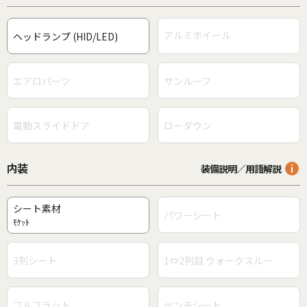
アルミホイール
ヘッドランプ (HID/LED)
エアロパーツ
サンルーフ
電動スライドドア
ローダウン
内装
装備説明／用語解説
シート素材
パワーシート
ﾓｹｯﾄ
3列シート
1⇔2列目 ウォークスルー
フルフラット
ベンチシート