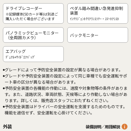
ドライブレコーダー
ペダル踏み間違い急発進抑制
装置
※記録媒体(SDカード等)は別途ご
購入いただく場合がございます
ｲﾝﾃﾘｼﾞｪﾝﾄｸﾘｱﾗﾝｽｿﾅｰ・ｽﾏｰﾄｱｼｽﾄ
パノラミックビューモニター
バックモニター
（全周囲カメラ）
エアバッグ
ﾃﾞｭｱﾙ+ｻｲﾄﾞｴｱﾊﾞｯｸﾞ
グレードによって予防安全装置の設定が異なる場合があります。
グレードや予防安全装置の設定によって同じ車種でも安全運転サポ
ート車の区分が異なる場合があります。
予防安全装置の各機能の作動には、速度や対象物等の条件がありま
す。また、道路状況、車両状態、天候等により作動しない場合があ
ります。詳しくは、販売店スタッフにおたずねください。
予防安全装置はドライバーの安全運転を支援するためのものです。
機能を過信せず、安全運転を心掛けてください。
外装
装備説明／用語解説