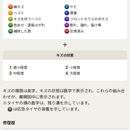
線キズ
サビ
ヘコミ
腐食
キズを伴うヘコミ
フロントガラスの点キズ
色あせ・塗装はがれ
割れ、破れ、裂け等
補修した跡
交換済み
キズの状態
1
極小程度
2
小程度
3
中程度
4
大程度
キズの種類は英字、キズの状態は数字で表示され、これらの組み合
わせが、展開図中に表示されます。
※タイヤの横の数字は、残り溝を示しています。
は応急タイヤの装着を示しています。
修復歴