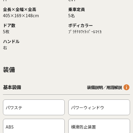
全長×全幅×全高
乗車定員
405×169×148cm
5名
ドア数
ボディカラー
5枚
ﾌﾟﾗﾁﾅﾎﾜｲﾄﾊﾟｰﾙﾏｲｶ
ハンドル
右
装備
基本装備
装備説明／用語解説
パワステ
パワーウィンドウ
ABS
横滑防止装置