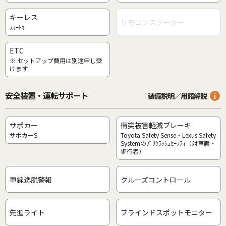
キーレス
リモコンスターター
ｽﾏｰﾄｷ-
ETC
※ セットアップ費用は別途申し受
けます
安全装置・運転サポート
装備説明／用語解説
サポカー
衝突被害軽減ブレーキ
サポカーS
Toyota Safety Sense・Lexus Safety
Systemのﾌﾟﾘｸﾗｯｼｭｾｰﾌﾃｨ（対車両・
歩行者）
車線逸脱警報
クルーズコントロール
先進ライト
ブラインドスポットモニター