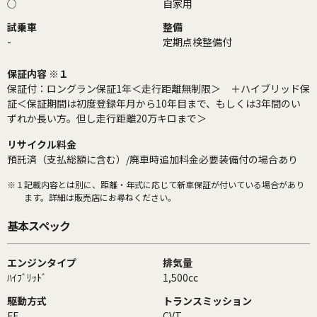
○
自家用
試乗車
整備
-
定期点検整備付
保証内容 ※１
保証付：ロングラン保証1年＜走行距離無制限＞ ＋ハイブリッド保
証＜保証期間は初度登録年月から10年目まで、もしくは3年間のい
ずれか長い方。但し走行距離20万キロまで＞
リサイクル料金
預託済（支払総額に含む）/廃車時追加料金必要装備付の場合あり
※１
記載内容とは別に、距離・年式に応じて新車保証が付いている場合があり
ます。詳細は販売店にお尋ねください。
基本スペック
エンジンタイプ
排気量
ﾊｲﾌﾞﾘｯﾄﾞ
1,500cc
駆動方式
トランスミッション
FF
CVT