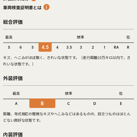
車両検査証明書とは
総合評価
最高
標準
低
4.5
S
6
5
4
3.5
3
2
1
RA
R
キズ、へこみがほぼ無く、きれいな状態です。（走行距離10万キロ以内で、き
れいな状態です。）
外装評価
最高
標準
低
B
A
C
D
E
距離、年式相応の軽微なキズやへこみなどはあるものの、目立つものはほとん
どない良好な状態です。
内装評価