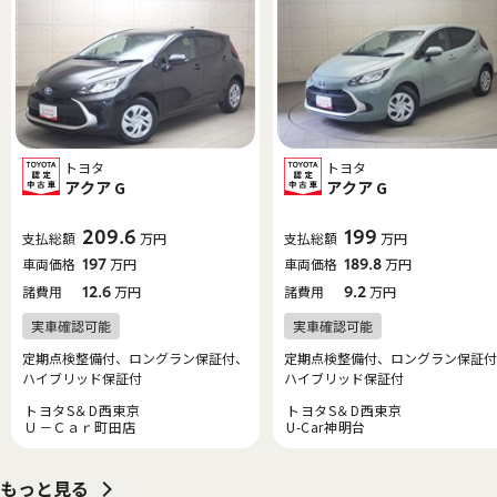
トヨタ
トヨタ
アクア G
アクア G
209.6
199
支払総額
万円
支払総額
万円
車両価格
197
万円
車両価格
189.8
万円
諸費用
12.6
万円
諸費用
9.2
万円
定期点検整備付、ロングラン保証付、
定期点検整備付、ロングラン保証付
ハイブリッド保証付
ハイブリッド保証付
トヨタS＆D西東京
トヨタS＆D西東京
Ｕ－Ｃａｒ町田店
U-Car神明台
もっと見る