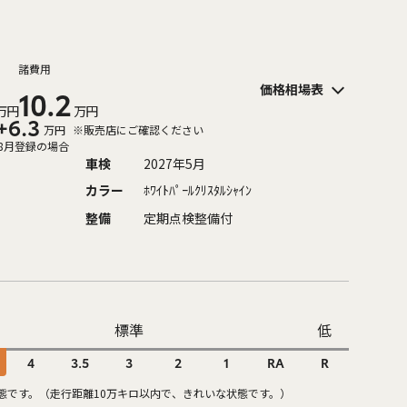
諸費用
価格相場表
10.2
万円
万円
+6.3
万円
※販売店にご確認ください
8月登録の場合
車検
2027年5月
カラー
ﾎﾜｲﾄﾊﾟｰﾙｸﾘｽﾀﾙｼｬｲﾝ
整備
定期点検整備付
標準
低
4
3.5
3
2
1
RA
R
態です。（走行距離10万キロ以内で、きれいな状態です。）