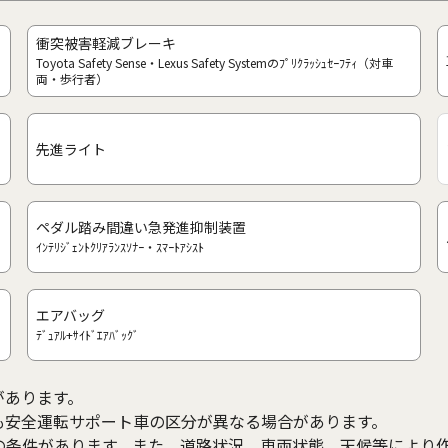
衝突被害軽減ブレーキ
Toyota Safety Sense・Lexus Safety Systemのﾌﾟﾘｸﾗｯｼｭｾｰﾌﾃｨ（対車
両・歩行者）
先進ライト
ペダル踏み間違い急発進抑制装置
ｲﾝﾃﾘｼﾞｪﾝﾄｸﾘｱﾗﾝｽｿﾅｰ・ｽﾏｰﾄｱｼｽﾄ
エアバッグ
ﾃﾞｭｱﾙ+ｻｲﾄﾞｴｱﾊﾞｯｸﾞ
があります。
も安全運転サポート車の区分が異なる場合があります。
の条件があります。また、道路状況、車両状態、天候等により