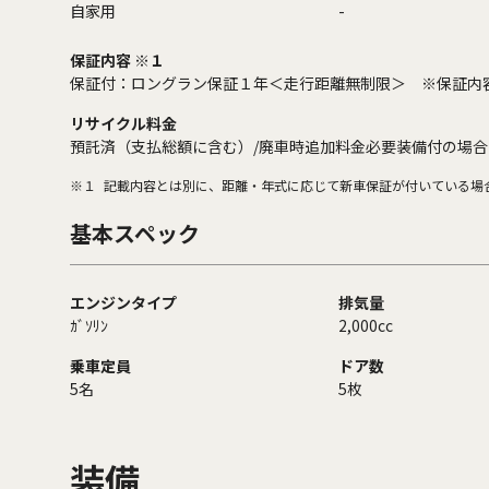
自家用
-
保証内容 ※１
保証付：ロングラン保証１年＜走行距離無制限＞ ※保証内
リサイクル料金
預託済（支払総額に含む）/廃車時追加料金必要装備付の場合
※１
記載内容とは別に、距離・年式に応じて新車保証が付いている場
基本スペック
エンジンタイプ
排気量
ｶﾞｿﾘﾝ
2,000cc
乗車定員
ドア数
5名
5枚
装備