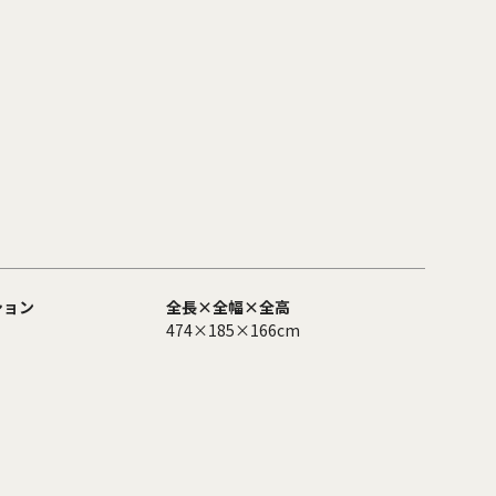
ション
全長×全幅×全高
474×185×166cm