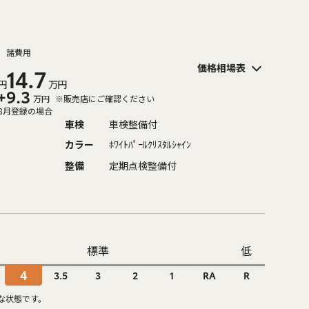
諸費用
価格相場表
14.7
円
万円
+9.3
万円
※販売店にご確認ください
8月登録の場合
車検
車検整備付
カラー
ﾎﾜｲﾄﾊﾟｰﾙｸﾘｽﾀﾙｼｬｲﾝ
整備
定期点検整備付
標準
低
4
3.5
3
2
1
RA
R
な状態です。