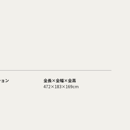
ション
全長×全幅×全高
472×183×169cm