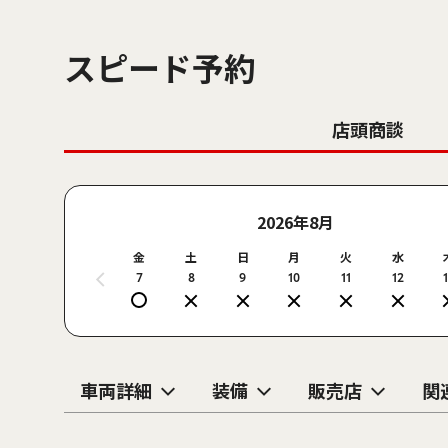
スピード予約
店頭商談
2026年8月
金
土
日
月
火
水
7
8
9
10
11
12
車両詳細
装備
販売店
関