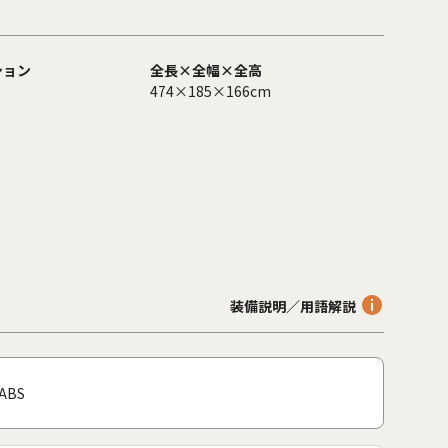
ション
全長×全幅×全高
474×185×166cm
装備説明／用語解説
ABS