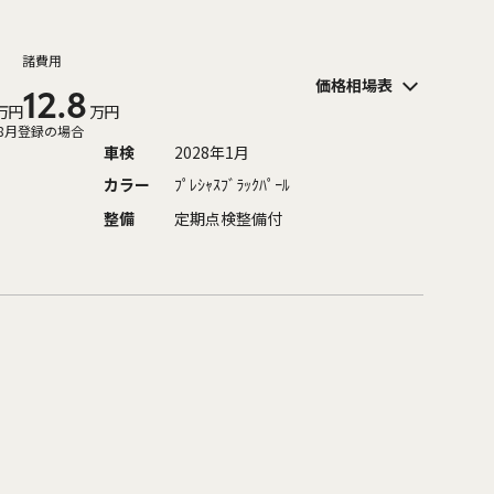
諸費用
価格相場表
12.8
万円
万円
8月登録の場合
車検
2028年1月
カラー
ﾌﾟﾚｼｬｽﾌﾞﾗｯｸﾊﾟｰﾙ
整備
定期点検整備付