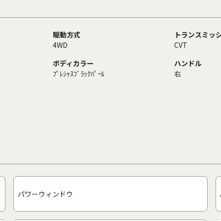
駆動方式
トランスミッ
4WD
CVT
ボディカラー
ハンドル
ﾌﾟﾚｼｬｽﾌﾞﾗｯｸﾊﾟｰﾙ
右
パワーウィンドウ