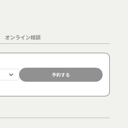
オンライン相談
土
日
月
火
水
木
金
土
日
予約する
22
23
24
25
26
27
28
29
30