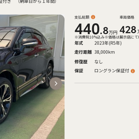
証付き （納車日から１年間）
支払総額
車両価格
440
428
.8
万円
※消費税10%込み
※価格は展示店にて
年式
2023年(R5年)
走行距離
38,000km
修復歴
なし
保証
ロングラン保証付