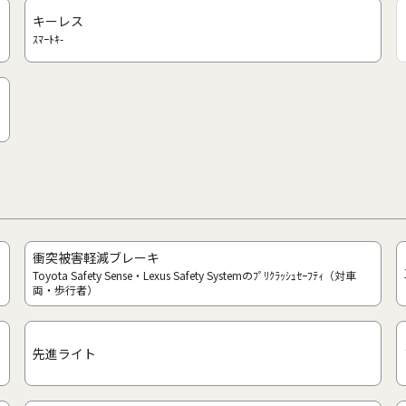
キーレス
ｽﾏｰﾄｷ-
衝突被害軽減ブレーキ
Toyota Safety Sense・Lexus Safety Systemのﾌﾟﾘｸﾗｯｼｭｾｰﾌﾃｨ（対車
両・歩行者）
先進ライト