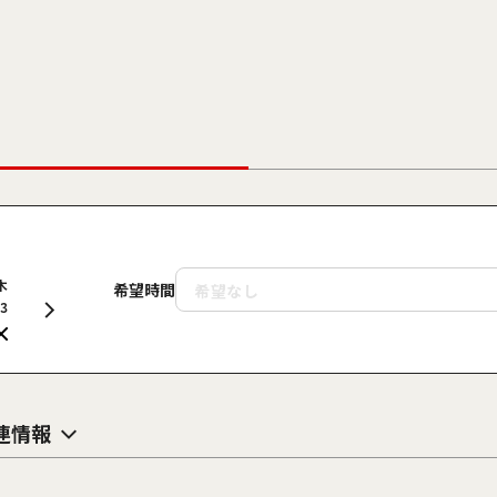
木
金
土
日
月
火
水
木
金
希望時間
13
14
15
16
17
18
19
20
21
連情報