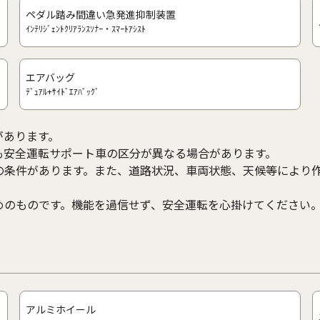
ペダル踏み間違い急発進抑制装置
ｲﾝﾃﾘｼﾞｪﾝﾄｸﾘｱﾗﾝｽｿﾅｰ・ｽﾏｰﾄｱｼｽﾄ
エアバッグ
ﾃﾞｭｱﾙ+ｻｲﾄﾞｴｱﾊﾞｯｸﾞ
があります。
も安全運転サポート車の区分が異なる場合があります。
の条件があります。また、道路状況、車両状態、天候等により
めのものです。機能を過信せず、安全運転を心掛けてください
アルミホイール