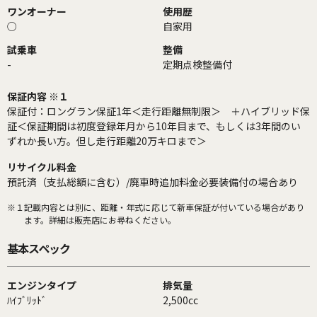
ワンオーナー
使用歴
○
自家用
試乗車
整備
-
定期点検整備付
保証内容 ※１
保証付：ロングラン保証1年＜走行距離無制限＞ ＋ハイブリッド保
証＜保証期間は初度登録年月から10年目まで、もしくは3年間のい
ずれか長い方。但し走行距離20万キロまで＞
リサイクル料金
預託済（支払総額に含む）/廃車時追加料金必要装備付の場合あり
※１
記載内容とは別に、距離・年式に応じて新車保証が付いている場合があり
ます。詳細は販売店にお尋ねください。
基本スペック
エンジンタイプ
排気量
ﾊｲﾌﾞﾘｯﾄﾞ
2,500cc