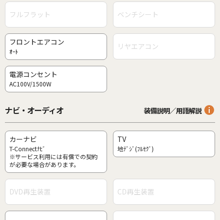
フルフラット
ベンチシート
フロントエアコン
リヤエアコン
ｵｰﾄ
電源コンセント
AC100V/1500W
ナビ・オーディオ
装備説明／用語解説
カーナビ
TV
T-Connectﾅﾋﾞ
地ﾃﾞｼﾞ(ﾌﾙｾｸﾞ)
※サービス利用には有償での契約
が必要な場合があります。
DVD再生装置
CD再生装置