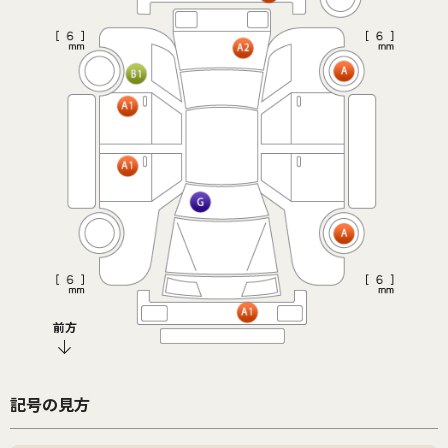
前方
記号の見方