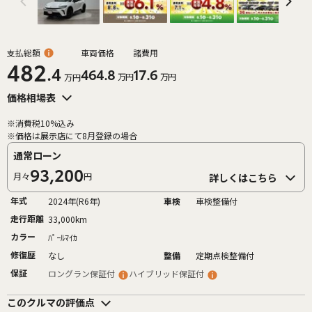
支払総額
車両価格
諸費用
482
.4
464.8
17.6
万円
万円
万円
価格相場表
※消費税10%込み
※価格は展示店にて8月登録の場合
通常ローン
93,200
月々
円
詳しくはこちら
年式
2024年(R6年)
車検
車検整備付
走行距離
33,000km
カラー
ﾊﾟｰﾙﾏｲｶ
修復歴
なし
整備
定期点検整備付
保証
ロングラン保証付
ハイブリッド保証付
このクルマの評価点