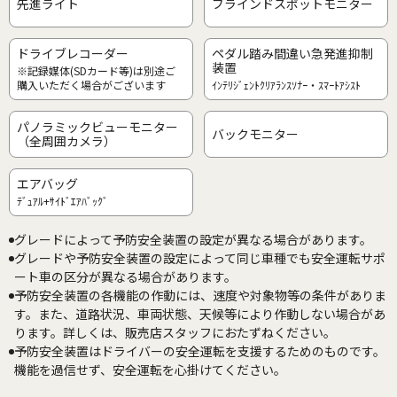
先進ライト
ブラインドスポットモニター
ドライブレコーダー
ペダル踏み間違い急発進抑制
装置
※記録媒体(SDカード等)は別途ご
購入いただく場合がございます
ｲﾝﾃﾘｼﾞｪﾝﾄｸﾘｱﾗﾝｽｿﾅｰ・ｽﾏｰﾄｱｼｽﾄ
パノラミックビューモニター
バックモニター
（全周囲カメラ）
エアバッグ
ﾃﾞｭｱﾙ+ｻｲﾄﾞｴｱﾊﾞｯｸﾞ
グレードによって予防安全装置の設定が異なる場合があります。
グレードや予防安全装置の設定によって同じ車種でも安全運転サポ
ート車の区分が異なる場合があります。
予防安全装置の各機能の作動には、速度や対象物等の条件がありま
す。また、道路状況、車両状態、天候等により作動しない場合があ
ります。詳しくは、販売店スタッフにおたずねください。
予防安全装置はドライバーの安全運転を支援するためのものです。
機能を過信せず、安全運転を心掛けてください。