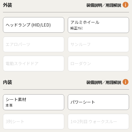
外装
装備説明／用語解説
アルミホイール
ヘッドランプ (HID/LED)
純正ｱﾙﾐ
エアロパーツ
サンルーフ
電動スライドドア
ローダウン
内装
装備説明／用語解説
シート素材
パワーシート
本革
3列シート
1⇔2列目 ウォークスルー