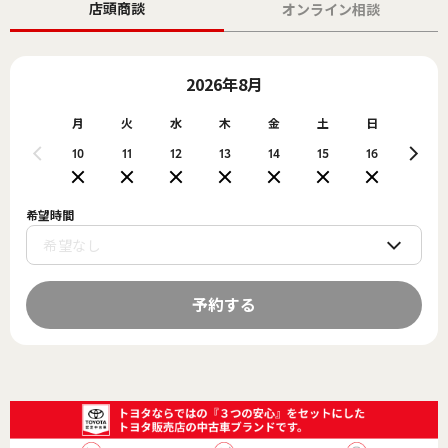
店頭商談
オンライン相談
2026年8月
月
火
水
木
金
土
日
月
10
11
12
13
14
15
16
17
希望時間
予約する