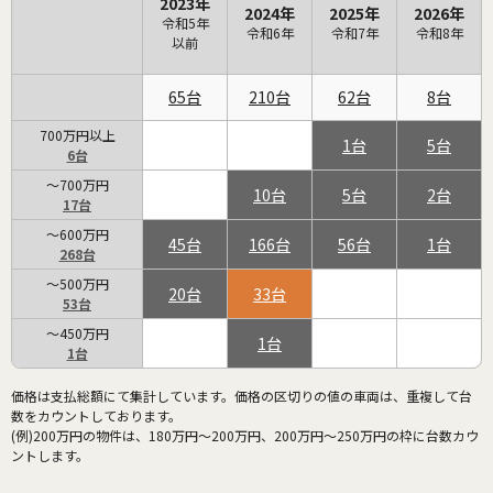
2023年
2024年
2025年
2026年
令和5年
令和6年
令和7年
令和8年
以前
65
210
62
8
700万円以上
1
5
6
～700万円
10
5
2
17
～600万円
45
166
56
1
268
～500万円
20
33
53
～450万円
1
1
価格は支払総額にて集計しています。価格の区切りの値の車両は、重複して台
数をカウントしております。
(例)200万円の物件は、180万円～200万円、200万円～250万円の枠に台数カウ
ントします。