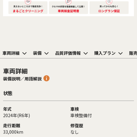
車両詳細
装備
品質評価情報
購入プラン
販
車両詳細
装備説明／用語解説
状態
年式
車検
2024年(R6年)
車検整備付
走行距離
修復歴
33,000km
なし