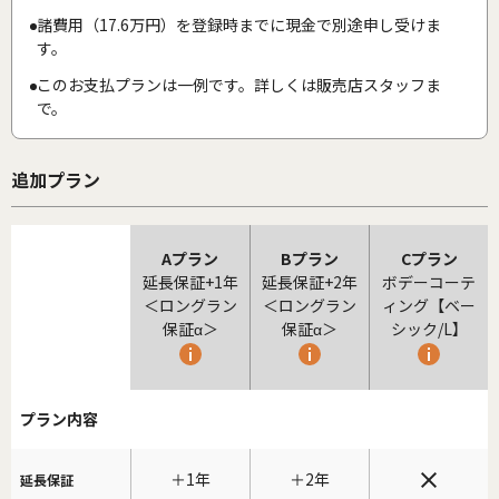
諸費用（17.6万円）を登録時までに現金で別途申し受けま
す。
このお支払プランは一例です。詳しくは販売店スタッフま
で。
追加プラン
Aプラン
Bプラン
Cプラン
延長保証+1年
延長保証+2年
ボデーコーテ
＜ロングラン
＜ロングラン
ィング【ベー
保証α＞
保証α＞
シック/L】
プラン内容
＋1年
＋2年
延長保証