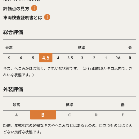
評価点の見方
車両検査証明書とは
総合評価
最高
標準
低
4.5
S
6
5
4
3.5
3
2
1
RA
R
キズ、へこみがほぼ無く、きれいな状態です。（走行距離10万キロ以内で、き
れいな状態です。）
外装評価
最高
標準
低
B
A
C
D
E
距離、年式相応の軽微なキズやへこみなどはあるものの、目立つものはほとん
どない良好な状態です。