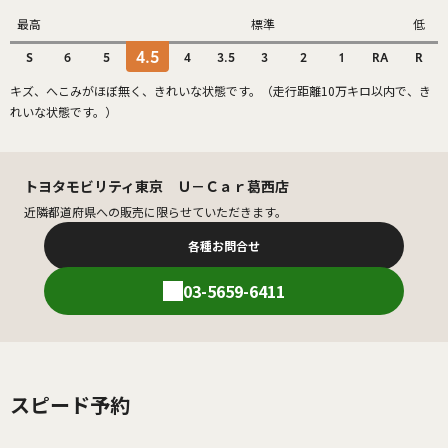
最高
標準
低
4.5
S
6
5
4
3.5
3
2
1
RA
R
キズ、へこみがほぼ無く、きれいな状態です。（走行距離10万キロ以内で、き
れいな状態です。）
トヨタモビリティ東京 Ｕ－Ｃａｒ葛西店
近隣都道府県への販売に限らせていただきます。
各種お問合せ
03-5659-6411
スピード予約