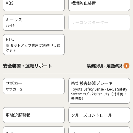
ABS
横滑防止装置
キーレス
リモコンスターター
ｽﾏｰﾄｷ-
ETC
※ セットアップ費用は別途申し受
けます
安全装置・運転サポート
装備説明／用語解説
サポカー
衝突被害軽減ブレーキ
サポカーS
Toyota Safety Sense・Lexus Safety
Systemのﾌﾟﾘｸﾗｯｼｭｾｰﾌﾃｨ（対車両・
歩行者）
車線逸脱警報
クルーズコントロール