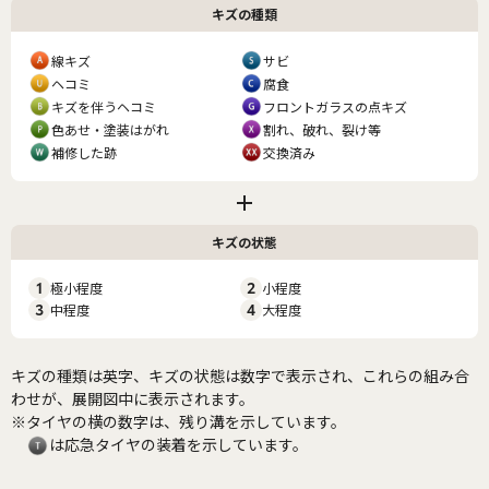
キズの種類
線キズ
サビ
ヘコミ
腐食
キズを伴うヘコミ
フロントガラスの点キズ
色あせ・塗装はがれ
割れ、破れ、裂け等
補修した跡
交換済み
キズの状態
1
極小程度
2
小程度
3
中程度
4
大程度
キズの種類は英字、キズの状態は数字で表示され、これらの組み合
わせが、展開図中に表示されます。
※タイヤの横の数字は、残り溝を示しています。
は応急タイヤの装着を示しています。