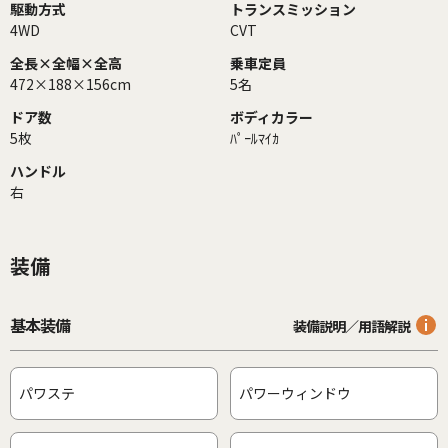
駆動方式
トランスミッション
4WD
CVT
全長×全幅×全高
乗車定員
472×188×156cm
5名
ドア数
ボディカラー
5枚
ﾊﾟｰﾙﾏｲｶ
ハンドル
右
装備
基本装備
装備説明／用語解説
パワステ
パワーウィンドウ