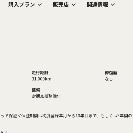
購入プラン
販売店
関連情報
走行距離
修復歴
31,000km
なし
整備
定期点検整備付
ッド保証＜保証期間は初度登録年月から10年目まで、もしくは3年間の
あり