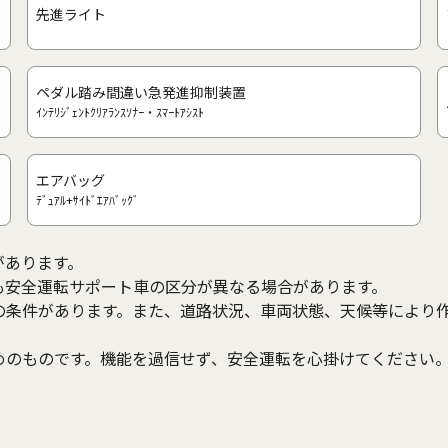
先進ライト
ペダル踏み間違い急発進抑制装置
ｲﾝﾃﾘｼﾞｪﾝﾄｸﾘｱﾗﾝｽｿﾅｰ・ｽﾏｰﾄｱｼｽﾄ
エアバッグ
ﾃﾞｭｱﾙ+ｻｲﾄﾞｴｱﾊﾞｯｸﾞ
があります。
も安全運転サポート車の区分が異なる場合があります。
の条件があります。また、道路状況、車両状態、天候等により
めのものです。機能を過信せず、安全運転を心掛けてください