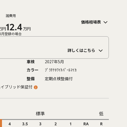
諸費用
価格相場表
12.4
万円
万円
8月登録の場合
詳しくはこちら
車検
2027年5月
カラー
ﾌﾟﾗﾁﾅﾎﾜｲﾄﾊﾟｰﾙﾏｲｶ
整備
定期点検整備付
ハイブリッド保証付
標準
低
4
3.5
3
2
1
RA
R