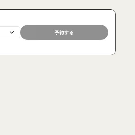
日
月
火
水
木
金
土
日
月
予約する
23
24
25
26
27
28
29
30
31