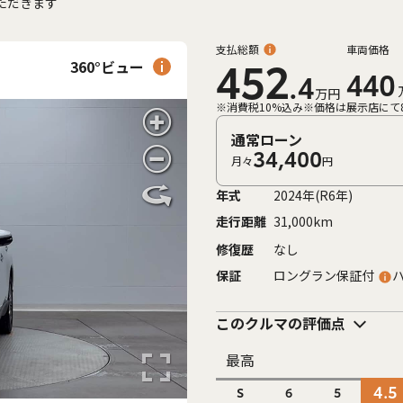
ただきます
支払総額
車両価格
360°ビュー
452
440
.4
万円
※消費税10%込み
※価格は展示店にて
通常ローン
34,400
月々
円
年式
2024年(R6年)
走行距離
31,000km
修復歴
なし
保証
ロングラン保証付
このクルマの評価点
最高
4.5
S
6
5