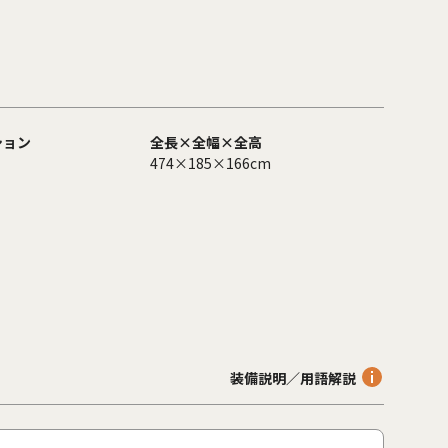
ション
全長×全幅×全高
474×185×166cm
装備説明／用語解説