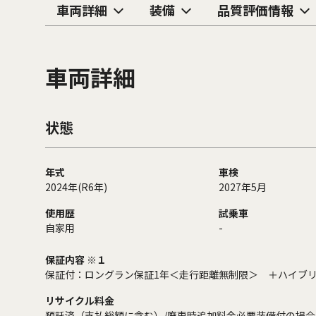
車両詳細
装備
品質評価情報
車両詳細
状態
年式
車検
2024年(R6年)
2027年5月
使用歴
試乗車
自家用
-
保証内容 ※１
保証付：ロングラン保証1年＜走行距離無制限＞ ＋ハイブリ
リサイクル料金
預託済（支払総額に含む）/廃車時追加料金必要装備付の場合