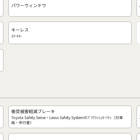
パワーウィンドウ
キーレス
ｽﾏｰﾄｷ-
衝突被害軽減ブレーキ
Toyota Safety Sense・Lexus Safety Systemのﾌﾟﾘｸﾗｯｼｭｾｰﾌﾃｨ（対車
両・歩行者）