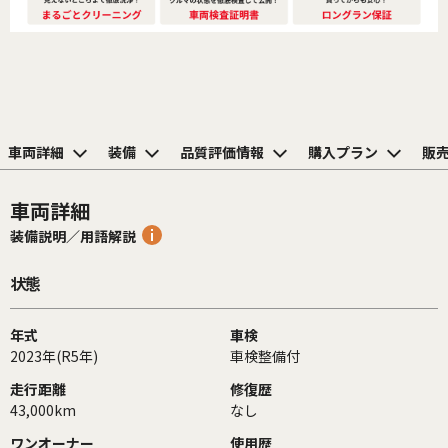
車両詳細
装備
品質評価情報
購入プラン
販
車両詳細
装備説明／用語解説
状態
年式
車検
2023年(R5年)
車検整備付
走行距離
修復歴
43,000km
なし
ワンオーナー
使用歴