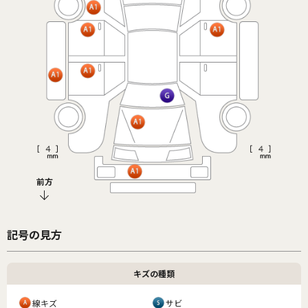
前方
記号の見方
キズの種類
線キズ
サビ