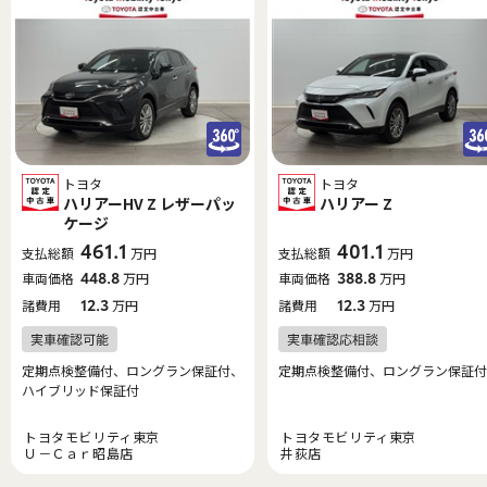
トヨタ
トヨタ
ハリアーHV Z レザーパッ
ハリアー Z
ケージ
461.1
401.1
支払総額
万円
支払総額
万円
車両価格
448.8
万円
車両価格
388.8
万円
諸費用
12.3
万円
諸費用
12.3
万円
定期点検整備付、ロングラン保証付、
定期点検整備付、ロングラン保証付
ハイブリッド保証付
トヨタモビリティ東京
トヨタモビリティ東京
Ｕ－Ｃａｒ昭島店
井荻店