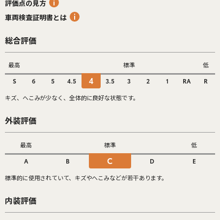
評価点の見方
車両検査証明書とは
総合評価
最高
標準
低
4
S
6
5
4.5
3.5
3
2
1
RA
R
キズ、へこみが少なく、全体的に良好な状態です。
外装評価
最高
標準
低
C
A
B
D
E
標準的に使用されていて、キズやへこみなどが若干あります。
内装評価