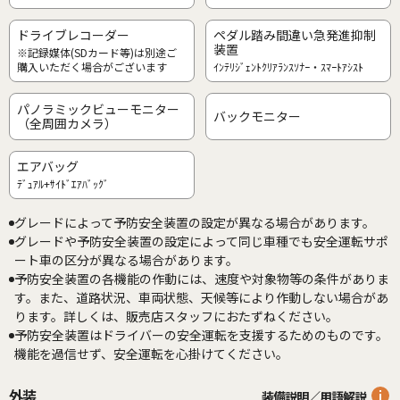
ドライブレコーダー
ペダル踏み間違い急発進抑制
装置
※記録媒体(SDカード等)は別途ご
購入いただく場合がございます
ｲﾝﾃﾘｼﾞｪﾝﾄｸﾘｱﾗﾝｽｿﾅｰ・ｽﾏｰﾄｱｼｽﾄ
パノラミックビューモニター
バックモニター
（全周囲カメラ）
エアバッグ
ﾃﾞｭｱﾙ+ｻｲﾄﾞｴｱﾊﾞｯｸﾞ
グレードによって予防安全装置の設定が異なる場合があります。
グレードや予防安全装置の設定によって同じ車種でも安全運転サポ
ート車の区分が異なる場合があります。
予防安全装置の各機能の作動には、速度や対象物等の条件がありま
す。また、道路状況、車両状態、天候等により作動しない場合があ
ります。詳しくは、販売店スタッフにおたずねください。
予防安全装置はドライバーの安全運転を支援するためのものです。
機能を過信せず、安全運転を心掛けてください。
外装
装備説明／用語解説