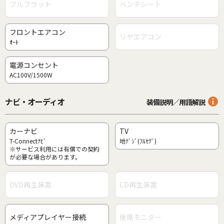
フルフラット
ベンチシート
フロントエアコン
リヤエアコン
ｵｰﾄ
電源コンセント
AC100V/1500W
ナビ・オーディオ
装備説明／用語解説
カーナビ
TV
T-Connectﾅﾋﾞ
地ﾃﾞｼﾞ(ﾌﾙｾｸﾞ)
※サービス利用には有償での契約
が必要な場合があります。
DVD再生装置
CD再生装置
メディアプレイヤー接続
後席モニター