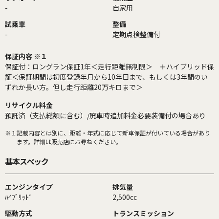
-
自家用
試乗車
整備
-
定期点検整備付
保証内容 ※１
保証付：ロングラン保証1年＜走行距離無制限＞ ＋ハイブリッド保
証＜保証期間は初度登録年月から10年目まで、もしくは3年間のい
ずれか長い方。但し走行距離20万キロまで＞
リサイクル料金
預託済（支払総額に含む）/廃車時追加料金必要装備付の場合あり
※１
記載内容とは別に、距離・年式に応じて新車保証が付いている場合があり
ます。詳細は販売店にお尋ねください。
基本スペック
エンジンタイプ
排気量
ﾊｲﾌﾞﾘｯﾄﾞ
2,500cc
駆動方式
トランスミッション