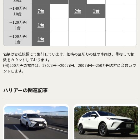
～140万円
7
2
1
10
～120万円
1
1
～100万円
1
1
価格は支払総額にて集計しています。価格の区切りの値の車両は、重複して台
数をカウントしております。
(例)200万円の物件は、180万円～200万円、200万円～250万円の枠に台数カウ
ントします。
ハリアーの関連記事