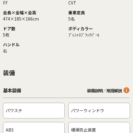
FF
CVT
全長×全幅×全高
乗車定員
474×185×166cm
5名
ドア数
ボディカラー
5枚
ﾌﾟﾚｼｬｽﾌﾞﾗｯｸﾊﾟｰﾙ
ハンドル
右
装備
基本装備
装備説明／用語解説
パワステ
パワーウィンドウ
ABS
横滑防止装置