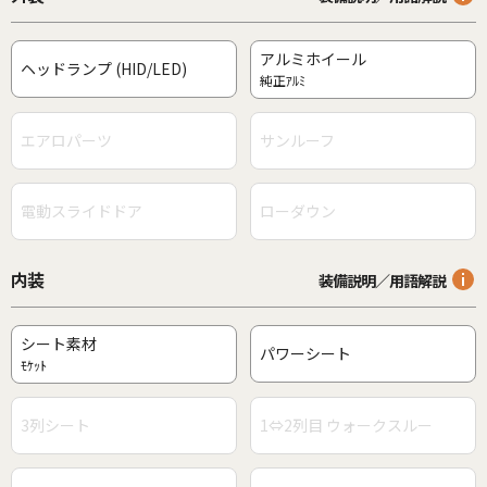
アルミホイール
ヘッドランプ (HID/LED)
純正ｱﾙﾐ
エアロパーツ
サンルーフ
電動スライドドア
ローダウン
内装
装備説明／用語解説
シート素材
パワーシート
ﾓｹｯﾄ
3列シート
1⇔2列目 ウォークスルー