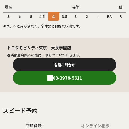
最高
標準
低
4
S
6
5
4.5
3.5
3
2
1
RA
R
キズ、へこみが少なく、全体的に良好な状態です。
トヨタモビリティ東京 大泉学園店
近隣都道府県への販売に限らせていただきます。
各種お問合せ
03-3978-5611
スピード予約
店頭商談
オンライン相談