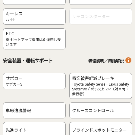
キーレス
リモコンスターター
ｽﾏｰﾄｷ-
ETC
※ セットアップ費用は別途申し受
けます
安全装置・運転サポート
装備説明／用語解説
サポカー
衝突被害軽減ブレーキ
サポカーS
Toyota Safety Sense・Lexus Safety
Systemのﾌﾟﾘｸﾗｯｼｭｾｰﾌﾃｨ（対車両・
歩行者）
車線逸脱警報
クルーズコントロール
先進ライト
ブラインドスポットモニター