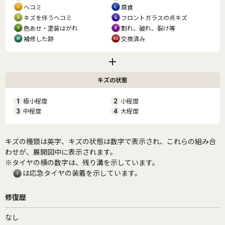
ヘコミ
腐食
キズを伴うヘコミ
フロントガラスの点キズ
色あせ・塗装はがれ
割れ、破れ、裂け等
補修した跡
交換済み
キズの状態
1
極小程度
2
小程度
3
中程度
4
大程度
キズの種類は英字、キズの状態は数字で表示され、これらの組み合
わせが、展開図中に表示されます。
※タイヤの横の数字は、残り溝を示しています。
は応急タイヤの装着を示しています。
修復歴
なし