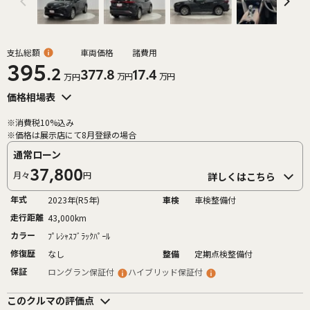
支払総額
車両価格
諸費用
395
.2
377.8
17.4
万円
万円
万円
価格相場表
※消費税10%込み
※価格は展示店にて8月登録の場合
通常ローン
37,800
月々
円
詳しくはこちら
年式
2023年(R5年)
車検
車検整備付
走行距離
43,000km
カラー
ﾌﾟﾚｼｬｽﾌﾞﾗｯｸﾊﾟｰﾙ
修復歴
なし
整備
定期点検整備付
保証
ロングラン保証付
ハイブリッド保証付
このクルマの評価点