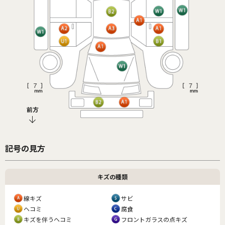
前方
記号の見方
キズの種類
線キズ
サビ
ヘコミ
腐食
キズを伴うヘコミ
フロントガラスの点キズ