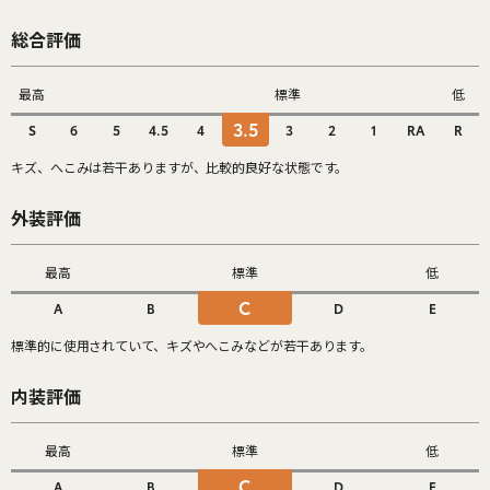
総合評価
最高
標準
低
3.5
S
6
5
4.5
4
3
2
1
RA
R
キズ、へこみは若干ありますが、比較的良好な状態です。
外装評価
最高
標準
低
C
A
B
D
E
標準的に使用されていて、キズやへこみなどが若干あります。
内装評価
最高
標準
低
C
A
B
D
E