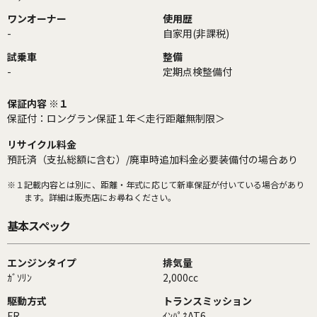
ワンオーナー
使用歴
-
自家用(非課税)
試乗車
整備
-
定期点検整備付
保証内容 ※１
保証付：ロングラン保証１年＜走行距離無制限＞
リサイクル料金
預託済（支払総額に含む）/廃車時追加料金必要装備付の場合あり
※１
記載内容とは別に、距離・年式に応じて新車保証が付いている場合があり
ます。詳細は販売店にお尋ねください。
基本スペック
エンジンタイプ
排気量
ｶﾞｿﾘﾝ
2,000cc
駆動方式
トランスミッション
FR
ｲﾝﾊﾟﾈAT6