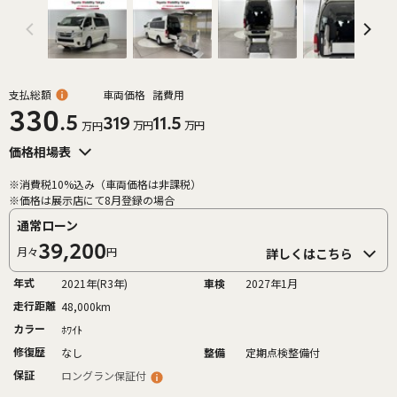
支払総額
車両価格
諸費用
330
.5
319
11.5
万円
万円
万円
価格相場表
※消費税10%込み（車両価格は非課税）
※価格は展示店にて8月登録の場合
通常ローン
39,200
月々
円
詳しくはこちら
年式
2021年(R3年)
車検
2027年1月
走行距離
48,000km
カラー
ﾎﾜｲﾄ
修復歴
なし
整備
定期点検整備付
保証
ロングラン保証付