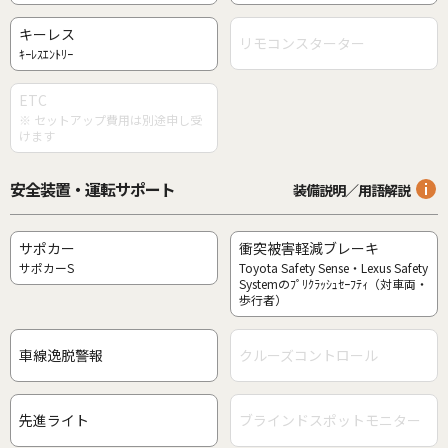
キーレス
リモコンスターター
ｷｰﾚｽｴﾝﾄﾘｰ
ETC
※ セットアップ費用は別途申し受
けます
安全装置・運転サポート
装備説明／用語解説
サポカー
衝突被害軽減ブレーキ
サポカーS
Toyota Safety Sense・Lexus Safety
Systemのﾌﾟﾘｸﾗｯｼｭｾｰﾌﾃｨ（対車両・
歩行者）
車線逸脱警報
クルーズコントロール
先進ライト
ブラインドスポットモニター