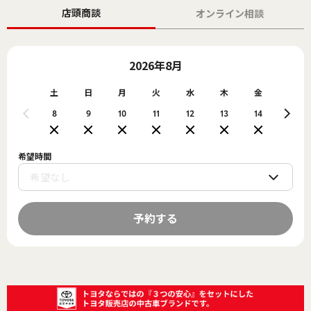
店頭商談
オンライン相談
2026年8月
土
日
月
火
水
木
金
土
8
9
10
11
12
13
14
15
希望時間
予約する