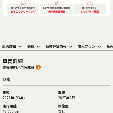
車両詳細
装備
品質評価情報
購入プラン
販
車両詳細
装備説明／用語解説
状態
年式
車検
2021年(R3年)
2027年1月
走行距離
修復歴
48,000km
なし