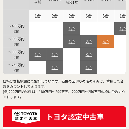
以前
令和1年
1
2
2
6
5
1
～400万円
1
1
2
～350万円
1
2
5
8
～300万円
1
1
3
5
～250万円
1
1
2
価格は支払総額にて集計しています。価格の区切りの値の車両は、重複して台
数をカウントしております。
(例)200万円の物件は、180万円～200万円、200万円～250万円の枠に台数カウ
ントします。