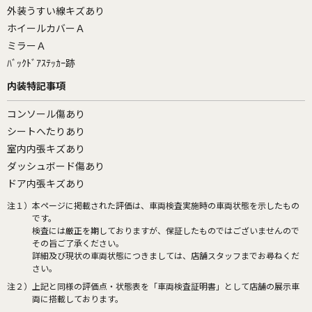
外装うすい線キズあり
ホイールカバーＡ
ミラーＡ
ﾊﾞｯｸﾄﾞｱｽﾃｯｶｰ跡
内装特記事項
コンソール傷あり
シートへたりあり
室内内張キズあり
ダッシュボード傷あり
ドア内張キズあり
注１）
本ページに掲載された評価は、車両検査実施時の車両状態を示したもの
です。
検査には厳正を期しておりますが、保証したものではございませんので
その旨ご了承ください。
詳細及び現状の車両状態につきましては、店舗スタッフまでお尋ねくだ
さい。
注２）
上記と同様の評価点・状態表を「車両検査証明書」として店舗の展示車
両に搭載しております。