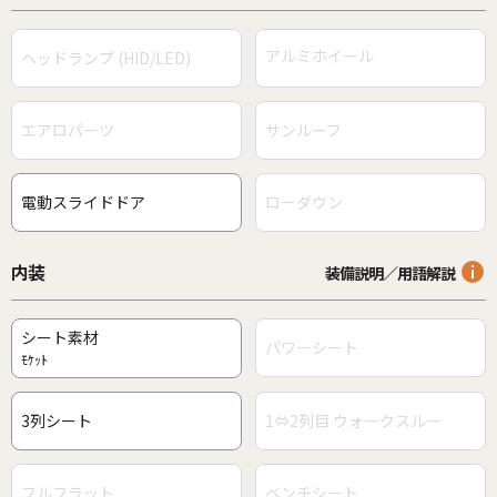
アルミホイール
ヘッドランプ (HID/LED)
エアロパーツ
サンルーフ
電動スライドドア
ローダウン
内装
装備説明／用語解説
シート素材
パワーシート
ﾓｹｯﾄ
3列シート
1⇔2列目 ウォークスルー
フルフラット
ベンチシート