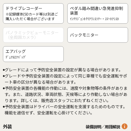
ドライブレコーダー
ペダル踏み間違い急発進抑制
装置
※記録媒体(SDカード等)は別途ご
購入いただく場合がございます
ｲﾝﾃﾘｼﾞｪﾝﾄｸﾘｱﾗﾝｽｿﾅｰ・ｽﾏｰﾄｱｼｽﾄ
パノラミックビューモニター
バックモニター
（全周囲カメラ）
エアバッグ
ﾃﾞｭｱﾙｴｱﾊﾞｯｸﾞ
グレードによって予防安全装置の設定が異なる場合があります。
グレードや予防安全装置の設定によって同じ車種でも安全運転サポ
ート車の区分が異なる場合があります。
予防安全装置の各機能の作動には、速度や対象物等の条件がありま
す。また、道路状況、車両状態、天候等により作動しない場合があ
ります。詳しくは、販売店スタッフにおたずねください。
予防安全装置はドライバーの安全運転を支援するためのものです。
機能を過信せず、安全運転を心掛けてください。
外装
装備説明／用語解説