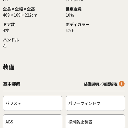
全長×全幅×全高
乗車定員
469×169×222cm
10名
ドア数
ボディカラー
4枚
ﾎﾜｲﾄ
ハンドル
右
装備
基本装備
装備説明／用語解説
パワステ
パワーウィンドウ
ABS
横滑防止装置