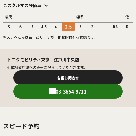
このクルマの評価点
最高
標準
低
3.5
S
6
5
4.5
4
3
2
1
RA
R
キズ、へこみは若干ありますが、比較的良好な状態です。
トヨタモビリティ東京 江戸川中央店
近隣都道府県への販売に限らせていただきます。
各種お問合せ
03-3654-9711
スピード予約