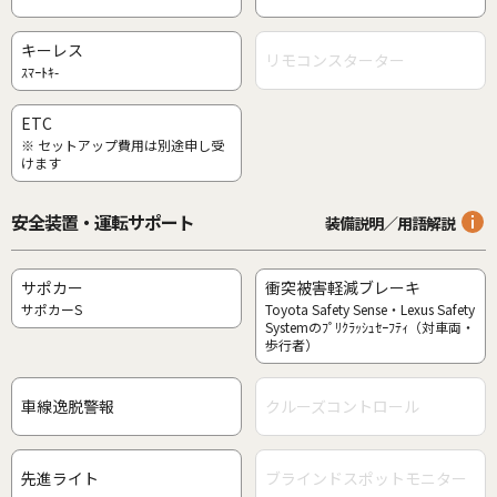
キーレス
リモコンスターター
ｽﾏｰﾄｷ-
ETC
※ セットアップ費用は別途申し受
けます
安全装置・運転サポート
装備説明／用語解説
サポカー
衝突被害軽減ブレーキ
サポカーS
Toyota Safety Sense・Lexus Safety
Systemのﾌﾟﾘｸﾗｯｼｭｾｰﾌﾃｨ（対車両・
歩行者）
車線逸脱警報
クルーズコントロール
先進ライト
ブラインドスポットモニター