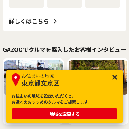
GAZOOでクルマを購入したお客様インタビュー
お住まいの地域
東京都文京区
お住まいの地域を設定いただくと、
来店は最寄り、クルマは遠
「このヤリスクロスが欲し
お近くのおすすめのクルマをご提案します。
方。中古車オンライン相談で
い」中古車選びの上手なプロ
できた、新しい中古車選び！
セス
地域を変更する
2026.04.14
2026.02.27