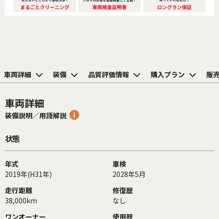
車両詳細
装備
品質評価情報
購入プラン
販
車両詳細
装備説明／用語解説
状態
年式
車検
2019年(H31年)
2028年5月
走行距離
修復歴
38,000km
なし
ワンオーナー
使用歴