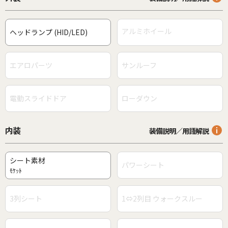
アルミホイール
ヘッドランプ (HID/LED)
エアロパーツ
サンルーフ
電動スライドドア
ローダウン
内装
装備説明／用語解説
シート素材
パワーシート
ﾓｹｯﾄ
3列シート
1⇔2列目 ウォークスルー