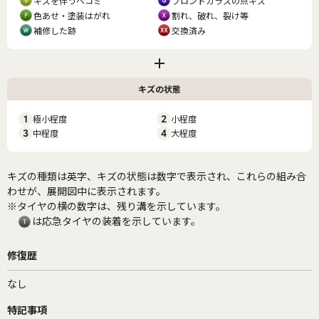
キズを伴うヘコミ
フロントガラスの点キズ
色あせ・塗装はがれ
割れ、破れ、裂け等
補修した跡
交換済み
キズの状態
1
極小程度
2
小程度
3
中程度
4
大程度
キズの種類は英字、キズの状態は数字で表示され、これらの組み合
わせが、展開図中に表示されます。
※タイヤの横の数字は、残り溝を示しています。
は応急タイヤの装着を示しています。
修復歴
なし
特記事項