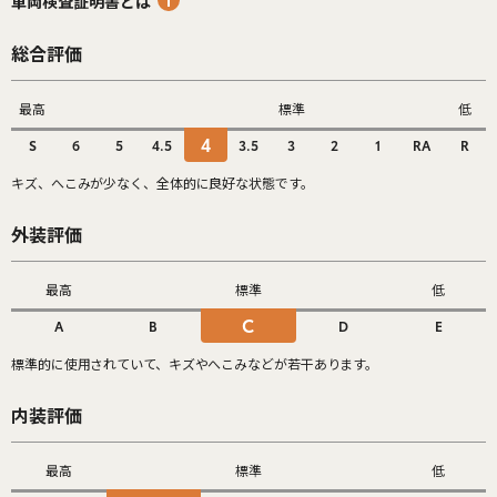
車両検査証明書とは
総合評価
最高
標準
低
4
S
6
5
4.5
3.5
3
2
1
RA
R
キズ、へこみが少なく、全体的に良好な状態です。
外装評価
最高
標準
低
C
A
B
D
E
標準的に使用されていて、キズやへこみなどが若干あります。
内装評価
最高
標準
低