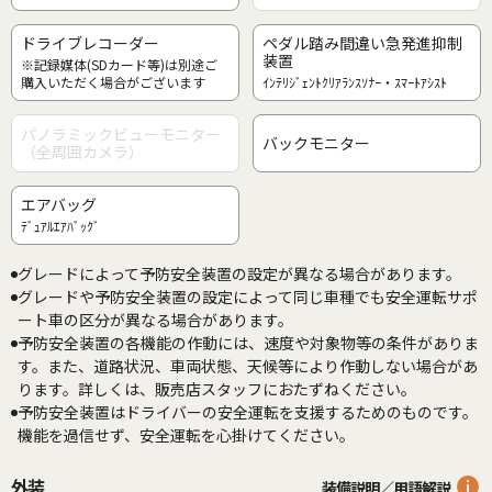
ドライブレコーダー
ペダル踏み間違い急発進抑制
装置
※記録媒体(SDカード等)は別途ご
購入いただく場合がございます
ｲﾝﾃﾘｼﾞｪﾝﾄｸﾘｱﾗﾝｽｿﾅｰ・ｽﾏｰﾄｱｼｽﾄ
パノラミックビューモニター
バックモニター
（全周囲カメラ）
エアバッグ
ﾃﾞｭｱﾙｴｱﾊﾞｯｸﾞ
グレードによって予防安全装置の設定が異なる場合があります。
グレードや予防安全装置の設定によって同じ車種でも安全運転サポ
ート車の区分が異なる場合があります。
予防安全装置の各機能の作動には、速度や対象物等の条件がありま
す。また、道路状況、車両状態、天候等により作動しない場合があ
ります。詳しくは、販売店スタッフにおたずねください。
予防安全装置はドライバーの安全運転を支援するためのものです。
機能を過信せず、安全運転を心掛けてください。
外装
装備説明／用語解説