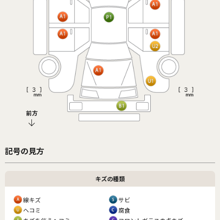
前方
記号の見方
キズの種類
線キズ
サビ
ヘコミ
腐食