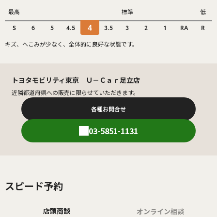
最高
標準
低
4
S
6
5
4.5
3.5
3
2
1
RA
R
キズ、へこみが少なく、全体的に良好な状態です。
トヨタモビリティ東京 Ｕ－Ｃａｒ足立店
近隣都道府県への販売に限らせていただきます。
各種お問合せ
03-5851-1131
スピード予約
店頭商談
オンライン相談