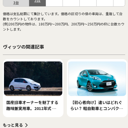
3
3
価格は支払総額にて集計しています。価格の区切りの値の車両は、重複して台
数をカウントしております。
(例)200万円の物件は、180万円～200万円、200万円～250万円の枠に台数カウ
ントします。
ヴィッツの関連記事
国産旧車オーナーを魅了する
【初心者向け】違いはどれぐ
趣味兼実用車。2012年式 ヴ
らい？ 軽自動車とコンパクト
ィッツ1.5 RS G’s（NCP131
カーの維持費の差を比較して
型）
みた
もっと見る