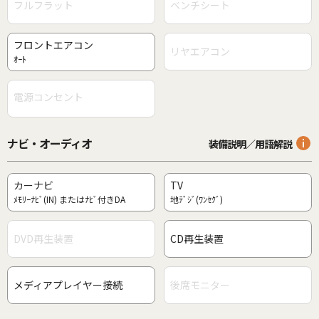
フルフラット
ベンチシート
フロントエアコン
リヤエアコン
ｵｰﾄ
電源コンセント
ナビ・オーディオ
装備説明／用語解説
カーナビ
TV
ﾒﾓﾘｰﾅﾋﾞ(IN) またはﾅﾋﾞ付きDA
地ﾃﾞｼﾞ(ﾜﾝｾｸﾞ)
DVD再生装置
CD再生装置
メディアプレイヤー接続
後席モニター