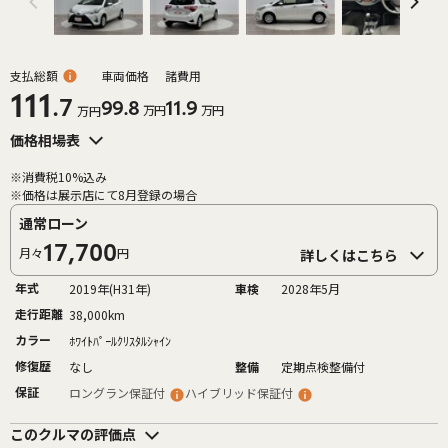
支払総額
車両価格
諸費用
111
.7
99.8
11.9
万円
万円
万円
価格相場表
※消費税10%込み
※価格は展示店にて8月登録の場合
通常ローン
17,700
月々
円
詳しくはこちら
年式
2019年(H31年)
車検
2028年5月
走行距離
38,000km
カラー
ﾎﾜｲﾄﾊﾟｰﾙｸﾘｽﾀﾙｼｬｲﾝ
修復歴
なし
整備
定期点検整備付
保証
ロングラン保証付
ハイブリッド保証付
このクルマの評価点