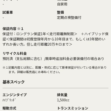
-
自家用
試乗車
整備
-
定期点検整備付
保証内容 ※１
保証付：ロングラン保証1年＜走行距離無制限＞ ＋ハイブリッド保
証＜保証期間は初度登録年月から10年目まで、もしくは3年間のい
ずれか長い方。但し走行距離20万キロまで＞
リサイクル料金
預託済（支払総額に含む）/廃車時追加料金必要装備付の場合あり
※１
記載内容とは別に、距離・年式に応じて新車保証が付いている場合があり
ます。詳細は販売店にお尋ねください。
基本スペック
エンジンタイプ
排気量
ﾊｲﾌﾞﾘｯﾄﾞ
1,500cc
駆動方式
トランスミッション