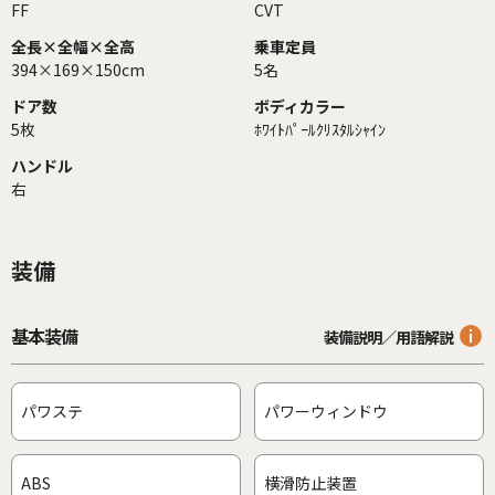
FF
CVT
全長×全幅×全高
乗車定員
394×169×150cm
5名
ドア数
ボディカラー
5枚
ﾎﾜｲﾄﾊﾟｰﾙｸﾘｽﾀﾙｼｬｲﾝ
ハンドル
右
装備
基本装備
装備説明／用語解説
パワステ
パワーウィンドウ
ABS
横滑防止装置