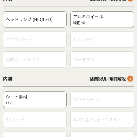
アルミホイール
ヘッドランプ (HID/LED)
純正ｱﾙﾐ
エアロパーツ
サンルーフ
電動スライドドア
ローダウン
内装
装備説明／用語解説
シート素材
パワーシート
ﾓｹｯﾄ
3列シート
1⇔2列目 ウォークスルー