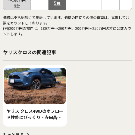
～160万円
5
5
価格は支払総額にて集計しています。価格の区切りの値の車両は、重複して台
数をカウントしております。
(例)200万円の物件は、180万円～200万円、200万円～250万円の枠に台数カウ
ントします。
ヤリスクロスの関連記事
ヤリス クロス4WDのオフロー
ド性能にびっくり…寺田昌弘
連載コラム
もっと見る