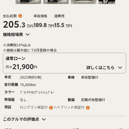
支払総額
車両価格
諸費用
205
.3
189.8
15.5
万円
万円
万円
価格相場表
※消費税10%込み
※価格は展示店にて8月登録の場合
通常ローン
21,900
月々
円
詳しくはこちら
年式
2023年(R5年)
車検
車検整備付
走行距離
70,000km
カラー
ﾌﾞﾗｯｸﾏｲｶ/ｸﾞﾚｲｯｼｭﾌﾞﾙｰ
修復歴
なし
整備
定期点検整備付
保証
ロングラン保証付
ハイブリッド保証付
このクルマの評価点