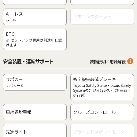
キーレス
リモコンスターター
ｽﾏｰﾄｷ-
ETC
※ セットアップ費用は別途申し受
けます
安全装置・運転サポート
装備説明／用語解説
サポカー
衝突被害軽減ブレーキ
サポカーS
Toyota Safety Sense・Lexus Safety
Systemのﾌﾟﾘｸﾗｯｼｭｾｰﾌﾃｨ（対車両・
歩行者）
車線逸脱警報
クルーズコントロール
先進ライト
ブラインドスポットモニター