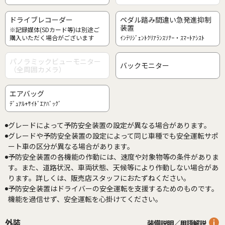
ドライブレコーダー
ペダル踏み間違い急発進抑制
装置
※記録媒体(SDカード等)は別途ご
購入いただく場合がございます
ｲﾝﾃﾘｼﾞｪﾝﾄｸﾘｱﾗﾝｽｿﾅｰ・ｽﾏｰﾄｱｼｽﾄ
パノラミックビューモニター
バックモニター
（全周囲カメラ）
エアバッグ
ﾃﾞｭｱﾙ+ｻｲﾄﾞｴｱﾊﾞｯｸﾞ
グレードによって予防安全装置の設定が異なる場合があります。
グレードや予防安全装置の設定によって同じ車種でも安全運転サポ
ート車の区分が異なる場合があります。
予防安全装置の各機能の作動には、速度や対象物等の条件がありま
す。また、道路状況、車両状態、天候等により作動しない場合があ
ります。詳しくは、販売店スタッフにおたずねください。
予防安全装置はドライバーの安全運転を支援するためのものです。
機能を過信せず、安全運転を心掛けてください。
外装
装備説明／用語解説