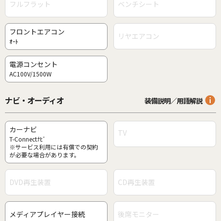
フルフラット
ベンチシート
フロントエアコン
リヤエアコン
ｵｰﾄ
電源コンセント
AC100V/1500W
ナビ・オーディオ
装備説明／用語解説
カーナビ
TV
T-Connectﾅﾋﾞ
※サービス利用には有償での契約
が必要な場合があります。
DVD再生装置
CD再生装置
メディアプレイヤー接続
後席モニター