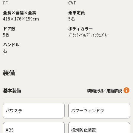
FF
CVT
全長×全幅×全高
乗車定員
418×176×159cm
5名
ドア数
ボディカラー
5枚
ﾌﾞﾗｯｸﾏｲｶ/ｸﾞﾚｲｯｼｭﾌﾞﾙｰ
ハンドル
右
装備
基本装備
装備説明／用語解説
パワステ
パワーウィンドウ
ABS
横滑防止装置