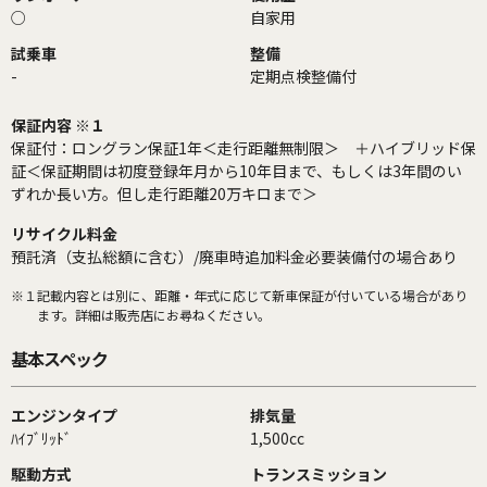
○
自家用
試乗車
整備
-
定期点検整備付
保証内容 ※１
保証付：ロングラン保証1年＜走行距離無制限＞ ＋ハイブリッド保
証＜保証期間は初度登録年月から10年目まで、もしくは3年間のい
ずれか長い方。但し走行距離20万キロまで＞
リサイクル料金
預託済（支払総額に含む）/廃車時追加料金必要装備付の場合あり
※１
記載内容とは別に、距離・年式に応じて新車保証が付いている場合があり
ます。詳細は販売店にお尋ねください。
基本スペック
エンジンタイプ
排気量
ﾊｲﾌﾞﾘｯﾄﾞ
1,500cc
駆動方式
トランスミッション