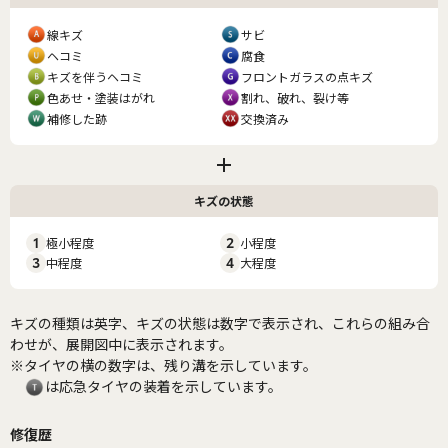
線キズ
サビ
ヘコミ
腐食
キズを伴うヘコミ
フロントガラスの点キズ
色あせ・塗装はがれ
割れ、破れ、裂け等
補修した跡
交換済み
キズの状態
1
極小程度
2
小程度
3
中程度
4
大程度
キズの種類は英字、キズの状態は数字で表示され、これらの組み合
わせが、展開図中に表示されます。
※タイヤの横の数字は、残り溝を示しています。
は応急タイヤの装着を示しています。
修復歴