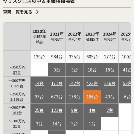
ヤリスクロスの中古車価格相場表
車両一覧を見る
2020年
2021年
2022年
2023年
2024年
2025
令和2年
令和3年
令和4年
令和5年
令和6年
令和7年
以前
139
984
335
605
277
100
～350万円
3
3
18
18
41
87
～300万円
14
171
142
423
216
53
1,021
～250万円
97
673
178
166
43
6
1,163
～200万円
25
121
9
4
2
161
～180万円
3
14
3
1
21