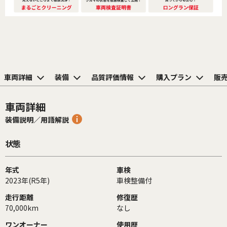
車両詳細
装備
品質評価情報
購入プラン
販
車両詳細
装備説明／用語解説
状態
年式
車検
2023年(R5年)
車検整備付
走行距離
修復歴
70,000km
なし
ワンオーナー
使用歴