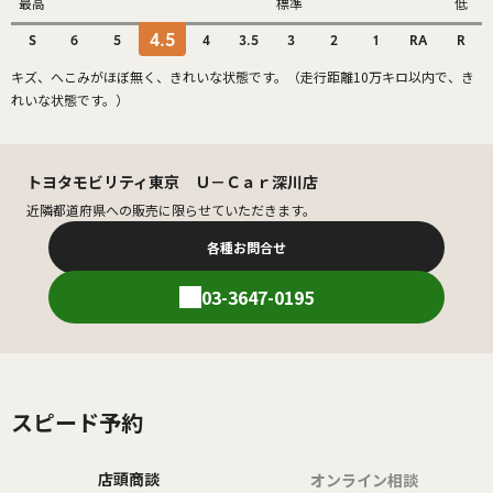
最高
標準
低
4.5
S
6
5
4
3.5
3
2
1
RA
R
キズ、へこみがほぼ無く、きれいな状態です。（走行距離10万キロ以内で、き
れいな状態です。）
トヨタモビリティ東京 Ｕ－Ｃａｒ深川店
近隣都道府県への販売に限らせていただきます。
各種お問合せ
03-3647-0195
スピード予約
店頭商談
オンライン相談