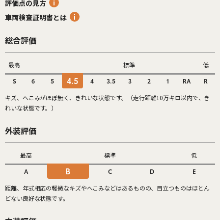
評価点の見方
車両検査証明書とは
総合評価
最高
標準
低
4.5
S
6
5
4
3.5
3
2
1
RA
R
キズ、へこみがほぼ無く、きれいな状態です。（走行距離10万キロ以内で、き
れいな状態です。）
外装評価
最高
標準
低
B
A
C
D
E
距離、年式相応の軽微なキズやへこみなどはあるものの、目立つものはほとん
どない良好な状態です。