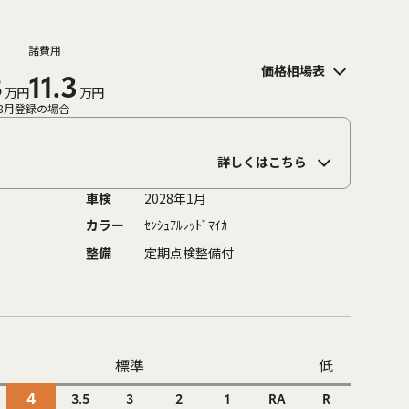
諸費用
価格相場表
8
11.3
万円
万円
8月登録の場合
詳しくはこちら
車検
2028年1月
カラー
ｾﾝｼｭｱﾙﾚｯﾄﾞﾏｲｶ
整備
定期点検整備付
標準
低
4
3.5
3
2
1
RA
R