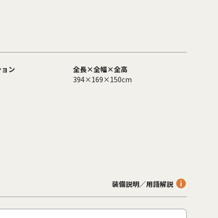
ション
全長×全幅×全高
394×169×150cm
装備説明／用語解説