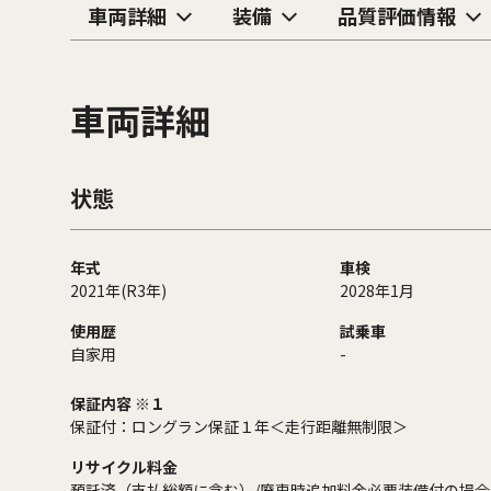
車両詳細
装備
品質評価情報
車両詳細
状態
年式
車検
2021年(R3年)
2028年1月
使用歴
試乗車
自家用
-
保証内容 ※１
保証付：ロングラン保証１年＜走行距離無制限＞
リサイクル料金
預託済（支払総額に含む）/廃車時追加料金必要装備付の場合