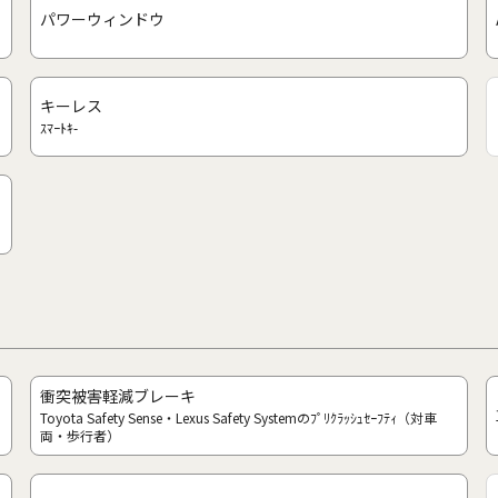
パワーウィンドウ
キーレス
ｽﾏｰﾄｷ-
衝突被害軽減ブレーキ
Toyota Safety Sense・Lexus Safety Systemのﾌﾟﾘｸﾗｯｼｭｾｰﾌﾃｨ（対車
両・歩行者）