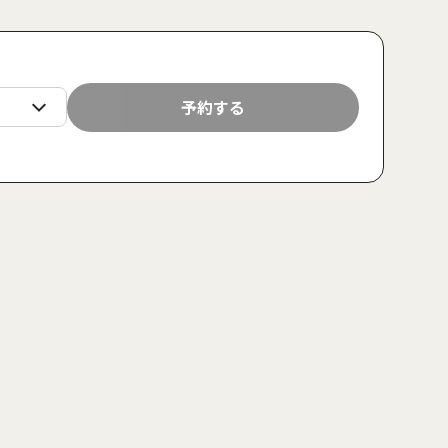
火
水
木
金
土
日
月
火
水
予約する
25
26
27
28
29
30
31
1
2