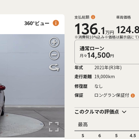
支払総額
車両価格
360°ビュー
136
124.
.1
万円
※消費税10%込み
※価格は展示店にて
通常ローン
14,500
月々
円
年式
2021年(R3年)
走行距離
19,000km
修復歴
なし
保証
ロングラン保証付
このクルマの評価点
最高
S
6
5
4.5