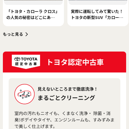
「トヨタ・カローラ クロス」
実際に運転してみて驚いた！
の人気の秘密はどこにあ
トヨタの新型SUV「カローラ
る？ モータージャーナリス
クロス」の乗り心地を詳しく
ト島下泰久が実車でチェッ
リポートする。
もっと見る
ク。