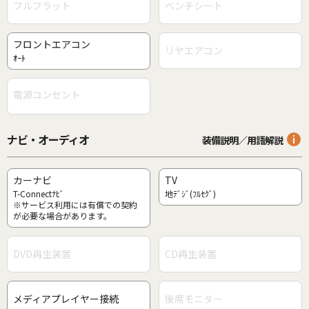
フルフラット
ベンチシート
フロントエアコン
リヤエアコン
ｵｰﾄ
電源コンセント
ナビ・オーディオ
装備説明／用語解説
カーナビ
TV
T-Connectﾅﾋﾞ
地ﾃﾞｼﾞ(ﾌﾙｾｸﾞ)
※サービス利用には有償での契約
が必要な場合があります。
DVD再生装置
CD再生装置
メディアプレイヤー接続
後席モニター