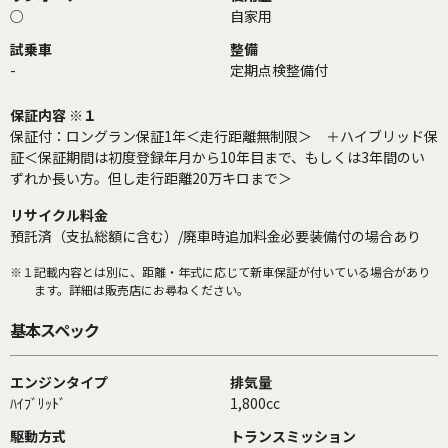
○
自家用
試乗車
整備
-
定期点検整備付
保証内容 ※１
保証付：ロングラン保証1年＜走行距離無制限＞ ＋ハイブリッド保
証＜保証期間は初度登録年月から10年目まで、もしくは3年間のい
ずれか長い方。但し走行距離20万キロまで＞
リサイクル料金
預託済（支払総額に含む）/廃車時追加料金必要装備付の場合あり
※１
記載内容とは別に、距離・年式に応じて新車保証が付いている場合があり
ます。詳細は販売店にお尋ねください。
基本スペック
エンジンタイプ
排気量
ﾊｲﾌﾞﾘｯﾄﾞ
1,800cc
駆動方式
トランスミッション