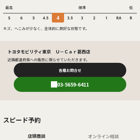
最高
標準
低
4
S
6
5
4.5
3.5
3
2
1
RA
R
キズ、へこみが少なく、全体的に良好な状態です。
トヨタモビリティ東京 Ｕ－Ｃａｒ葛西店
近隣都道府県への販売に限らせていただきます。
各種お問合せ
03-5659-6411
スピード予約
店頭商談
オンライン相談