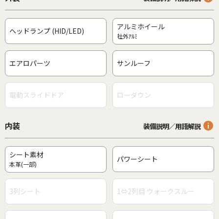
アルミホイール
ヘッドランプ (HID/LED)
社外ｱﾙﾐ
エアロパーツ
サンルーフ
電動スライドドア
ローダウン
内装
装備説明／用語解説
シート素材
パワーシート
本革(一部)
3列シート
1⇔2列目 ウォークスルー