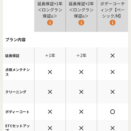
延長保証+1年
延長保証+2年
ボデーコーテ
＜ロングラン
＜ロングラン
ィング【ベー
保証α＞
保証α＞
シック/M】
プラン内容
＋1年
＋2年
延長保証
点検メンテナン
ス
クリーニング
ボディーコート
ETCセットアッ
プ