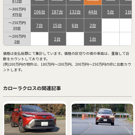
872
～300万円
106
187
132
44
5
1
475
～250万円
7
15
6
2
30
～200万円
1
1
2
価格は支払総額にて集計しています。価格の区切りの値の車両は、重複して台
数をカウントしております。
(例)200万円の物件は、180万円～200万円、200万円～250万円の枠に台数カウ
ントします。
カローラクロスの関連記事