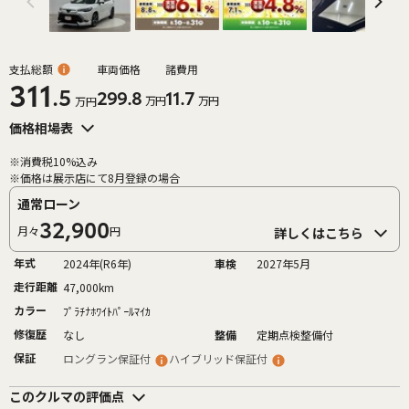
支払総額
車両価格
諸費用
311
.5
299.8
11.7
万円
万円
万円
価格相場表
※消費税10%込み
※価格は展示店にて8月登録の場合
通常ローン
32,900
月々
円
詳しくはこちら
年式
2024年(R6年)
車検
2027年5月
走行距離
47,000km
カラー
ﾌﾟﾗﾁﾅﾎﾜｲﾄﾊﾟｰﾙﾏｲｶ
修復歴
なし
整備
定期点検整備付
保証
ロングラン保証付
ハイブリッド保証付
このクルマの評価点