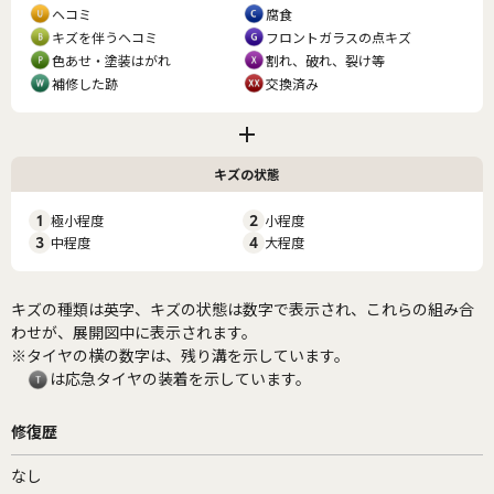
ヘコミ
腐食
キズを伴うヘコミ
フロントガラスの点キズ
色あせ・塗装はがれ
割れ、破れ、裂け等
補修した跡
交換済み
キズの状態
1
極小程度
2
小程度
3
中程度
4
大程度
キズの種類は英字、キズの状態は数字で表示され、これらの組み合
わせが、展開図中に表示されます。
※タイヤの横の数字は、残り溝を示しています。
は応急タイヤの装着を示しています。
修復歴
なし