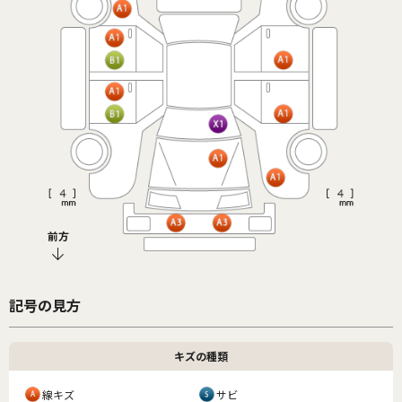
前方
記号の見方
キズの種類
線キズ
サビ