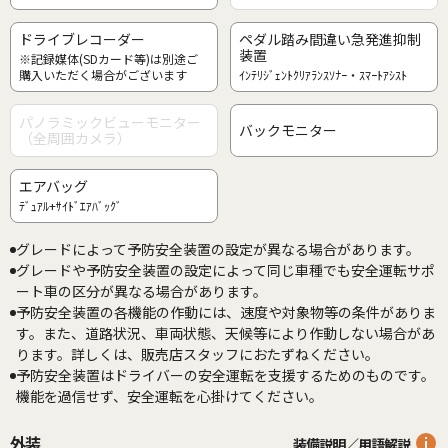
ドライブレコーダー
ペダル踏み間違い急発進抑制
装置
※記録媒体(SDカード等)は別途ご
購入いただく場合がございます
ｲﾝﾃﾘｼﾞｪﾝﾄｸﾘｱﾗﾝｽｿﾅｰ・ｽﾏｰﾄｱｼｽﾄ
パノラミックビューモニター
バックモニター
（全周囲カメラ）
エアバッグ
ﾃﾞｭｱﾙ+ｻｲﾄﾞｴｱﾊﾞｯｸﾞ
グレードによって予防安全装置の設定が異なる場合があります。
グレードや予防安全装置の設定によって同じ車種でも安全運転サポ
ート車の区分が異なる場合があります。
予防安全装置の各機能の作動には、速度や対象物等の条件がありま
す。また、道路状況、車両状態、天候等により作動しない場合があ
ります。詳しくは、販売店スタッフにおたずねください。
予防安全装置はドライバーの安全運転を支援するためのものです。
機能を過信せず、安全運転を心掛けてください。
外装
装備説明／用語解説