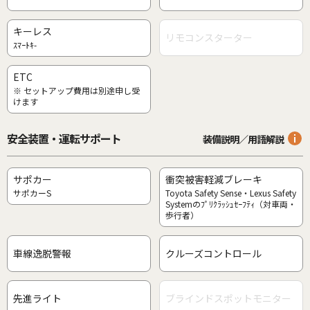
キーレス
リモコンスターター
ｽﾏｰﾄｷ-
ETC
※ セットアップ費用は別途申し受
けます
安全装置・運転サポート
装備説明／用語解説
サポカー
衝突被害軽減ブレーキ
サポカーS
Toyota Safety Sense・Lexus Safety
Systemのﾌﾟﾘｸﾗｯｼｭｾｰﾌﾃｨ（対車両・
歩行者）
車線逸脱警報
クルーズコントロール
先進ライト
ブラインドスポットモニター