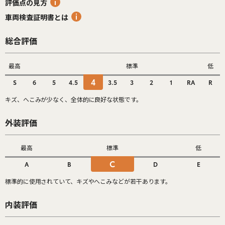
評価点の見方
車両検査証明書とは
総合評価
最高
標準
低
4
S
6
5
4.5
3.5
3
2
1
RA
R
キズ、へこみが少なく、全体的に良好な状態です。
外装評価
最高
標準
低
C
A
B
D
E
標準的に使用されていて、キズやへこみなどが若干あります。
内装評価