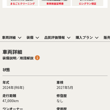
車両詳細
装備
品質評価情報
購入プラン
販
車両詳細
装備説明／用語解説
状態
年式
車検
2024年(R6年)
2027年5月
走行距離
修復歴
47,000km
なし
ワンオーナー
使用歴