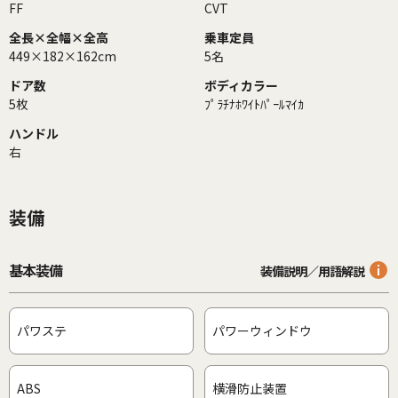
FF
CVT
全長×全幅×全高
乗車定員
449×182×162cm
5名
ドア数
ボディカラー
5枚
ﾌﾟﾗﾁﾅﾎﾜｲﾄﾊﾟｰﾙﾏｲｶ
ハンドル
右
装備
基本装備
装備説明／用語解説
パワステ
パワーウィンドウ
ABS
横滑防止装置