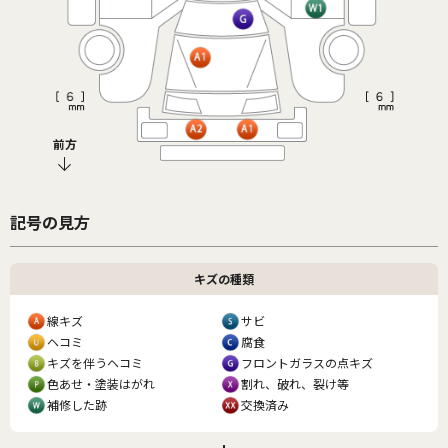
前方
記号の見方
キズの種類
線キズ
サビ
ヘコミ
腐食
キズを伴うヘコミ
フロントガラスの点キズ
色あせ・塗装はがれ
割れ、破れ、裂け等
補修した跡
交換済み