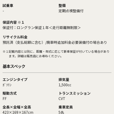
試乗車
整備
-
定期点検整備付
保証内容 ※１
保証付：ロングラン保証１年＜走行距離無制限＞
リサイクル料金
預託済（支払総額に含む）/廃車時追加料金必要装備付の場合あり
※１
記載内容とは別に、距離・年式に応じて新車保証が付いている場合があり
ます。詳細は販売店にお尋ねください。
基本スペック
エンジンタイプ
排気量
ｶﾞｿﾘﾝ
1,500cc
駆動方式
トランスミッション
FF
CVT
全長×全幅×全高
乗車定員
423×169×167cm
5名