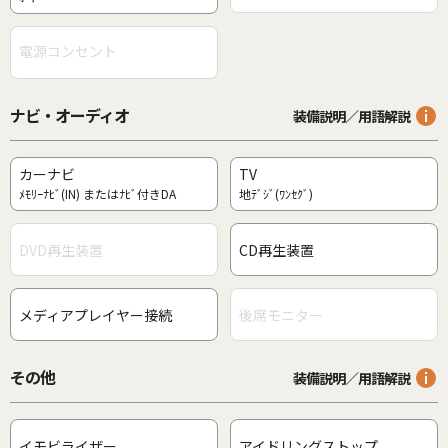
電源コンセント
ナビ・オーディオ
装備説明／用語解説
カーナビ
TV
ﾒﾓﾘｰﾅﾋﾞ(IN) またはﾅﾋﾞ付きDA
地ﾃﾞｼﾞ(ﾜﾝｾｸﾞ)
DVD再生装置
CD再生装置
メディアプレイヤー接続
後席モニター
その他
装備説明／用語解説
イモビライザー
アイドリングストップ