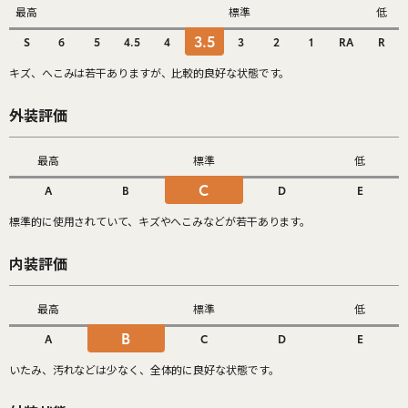
最高
標準
低
3.5
S
6
5
4.5
4
3
2
1
RA
R
キズ、へこみは若干ありますが、比較的良好な状態です。
外装評価
最高
標準
低
C
A
B
D
E
標準的に使用されていて、キズやへこみなどが若干あります。
内装評価
最高
標準
低
B
A
C
D
E
いたみ、汚れなどは少なく、全体的に良好な状態です。