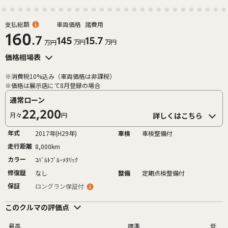
支払総額
車両価格
諸費用
160
.7
145
15.7
万円
万円
万円
価格相場表
※消費税10%込み（車両価格は非課税）
※価格は展示店にて8月登録の場合
通常ローン
22,200
月々
円
詳しくはこちら
年式
2017年(H29年)
車検
車検整備付
走行距離
8,000km
カラー
ｺﾊﾞﾙﾄﾌﾞﾙｰﾒﾀﾘｯｸ
修復歴
なし
整備
定期点検整備付
保証
ロングラン保証付
このクルマの評価点
最高
標準
低