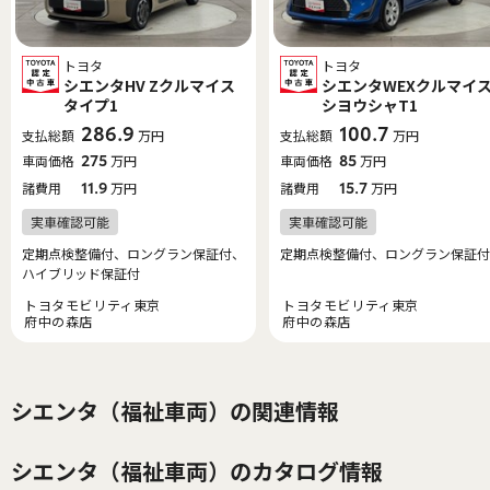
トヨタ
トヨタ
シエンタHV Zクルマイス
シエンタWEXクルマイ
タイプ1
シヨウシャT1
286.9
100.7
支払総額
万円
支払総額
万円
車両価格
275
万円
車両価格
85
万円
諸費用
11.9
万円
諸費用
15.7
万円
定期点検整備付、ロングラン保証付、
定期点検整備付、ロングラン保証付
ハイブリッド保証付
トヨタモビリティ東京
トヨタモビリティ東京
府中の森店
府中の森店
シエンタ（福祉車両）の関連情報
シエンタ（福祉車両）のカタログ情報