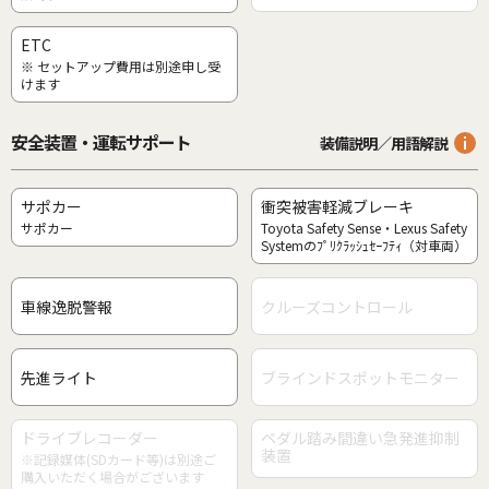
ETC
※ セットアップ費用は別途申し受
けます
安全装置・運転サポート
装備説明／用語解説
サポカー
衝突被害軽減ブレーキ
サポカー
Toyota Safety Sense・Lexus Safety
Systemのﾌﾟﾘｸﾗｯｼｭｾｰﾌﾃｨ（対車両）
車線逸脱警報
クルーズコントロール
先進ライト
ブラインドスポットモニター
ドライブレコーダー
ペダル踏み間違い急発進抑制
装置
※記録媒体(SDカード等)は別途ご
購入いただく場合がございます