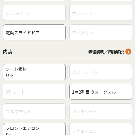
エアロパーツ
サンルーフ
電動スライドドア
ローダウン
内装
装備説明／用語解説
シート素材
パワーシート
ﾓｹｯﾄ
3列シート
1⇔2列目 ウォークスルー
フルフラット
ベンチシート
フロントエアコン
リヤエアコン
ｵｰﾄ