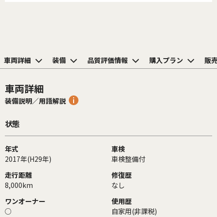
車両詳細
装備
品質評価情報
購入プラン
販
車両詳細
装備説明／用語解説
状態
年式
車検
2017年(H29年)
車検整備付
走行距離
修復歴
8,000km
なし
ワンオーナー
使用歴
○
自家用(非課税)