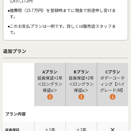
1,637,172円
諸費用（15.7万円）を登録時までに現金で別途申し受けま
す。
このお支払プランは一例です。詳しくは販売店スタッフま
で。
追加プラン
Aプラン
Bプラン
Cプラン
延長保証+1年
延長保証+2年
ボデーコーテ
＜ロングラン
＜ロングラン
ィング【ハイ
保証α＞
保証α＞
グレード/M】
プラン内容
＋1年
＋2年
延長保証