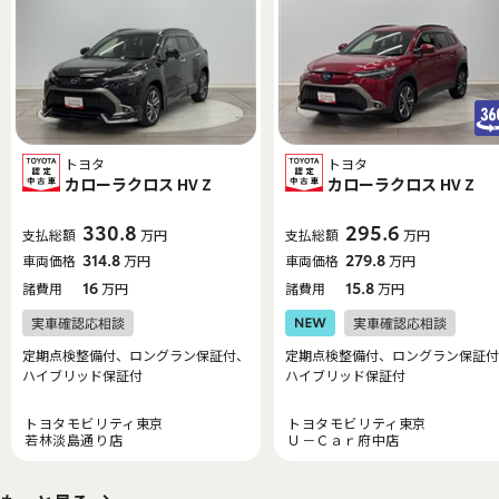
トヨタ
トヨタ
カローラクロス HV Z
カローラクロス HV Z
330.8
295.6
支払総額
万円
支払総額
万円
車両価格
314.8
万円
車両価格
279.8
万円
諸費用
16
万円
諸費用
15.8
万円
定期点検整備付、ロングラン保証付、
定期点検整備付、ロングラン保証付
ハイブリッド保証付
ハイブリッド保証付
トヨタモビリティ東京
トヨタモビリティ東京
若林淡島通り店
Ｕ－Ｃａｒ府中店