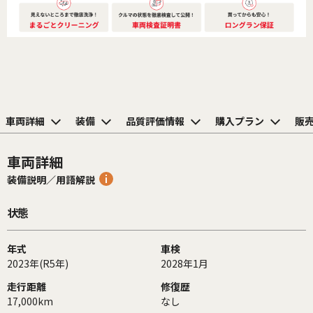
車両詳細
装備
品質評価情報
購入プラン
販
車両詳細
装備説明／用語解説
状態
年式
車検
2023年(R5年)
2028年1月
走行距離
修復歴
17,000km
なし