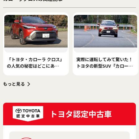
「トヨタ・カローラ クロス」
実際に運転してみて驚いた！
の人気の秘密はどこにあ
トヨタの新型SUV「カローラ
る？ モータージャーナリス
クロス」の乗り心地を詳しく
ト島下泰久が実車でチェッ
リポートする。
もっと見る
ク。