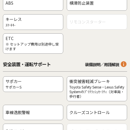
ABS
横滑防止装置
キーレス
リモコンスターター
ｽﾏｰﾄｷ-
ETC
※ セットアップ費用は別途申し受
けます
安全装置・運転サポート
装備説明／用語解説
サポカー
衝突被害軽減ブレーキ
サポカーS
Toyota Safety Sense・Lexus Safety
Systemのﾌﾟﾘｸﾗｯｼｭｾｰﾌﾃｨ（対車両・
歩行者）
車線逸脱警報
クルーズコントロール