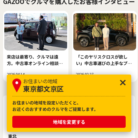
GAZOOでクルマを購入したお客様インタビュー
来店は最寄り、クルマは遠
「このヤリスクロスが欲し
方。中古車オンライン相談で
い」中古車選びの上手なプロ
できた、新しい中古車選び！
セス
2026.04.14
2026.02.27
お住まいの地域
東京都文京区
お住まいの地域を設定いただくと、
カローラクロスを地域・都道府県から探す
お近くのおすすめのクルマをご提案します。
北海道
地域を変更する
旭川
釧路
札幌
帯広
函館
北見
室蘭・苫小牧・ひだか
東北