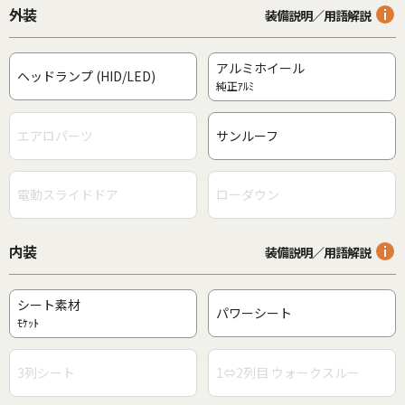
外装
装備説明／用語解説
アルミホイール
ヘッドランプ (HID/LED)
純正ｱﾙﾐ
エアロパーツ
サンルーフ
電動スライドドア
ローダウン
内装
装備説明／用語解説
シート素材
パワーシート
ﾓｹｯﾄ
3列シート
1⇔2列目 ウォークスルー