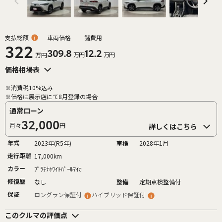
支払総額
車両価格
諸費用
322
309.8
12.2
万円
万円
万円
価格相場表
※消費税10%込み
※価格は展示店にて8月登録の場合
通常ローン
32,000
月々
円
詳しくはこちら
年式
2023年(R5年)
車検
2028年1月
走行距離
17,000km
カラー
ﾌﾟﾗﾁﾅﾎﾜｲﾄﾊﾟｰﾙﾏｲｶ
修復歴
なし
整備
定期点検整備付
保証
ロングラン保証付
ハイブリッド保証付
このクルマの評価点