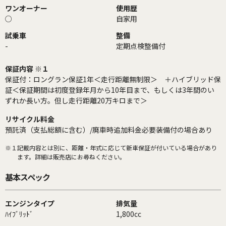
ワンオーナー
使用歴
○
自家用
試乗車
整備
-
定期点検整備付
保証内容 ※１
保証付：ロングラン保証1年＜走行距離無制限＞ ＋ハイブリッド保
証＜保証期間は初度登録年月から10年目まで、もしくは3年間のい
ずれか長い方。但し走行距離20万キロまで＞
リサイクル料金
預託済（支払総額に含む）/廃車時追加料金必要装備付の場合あり
※１
記載内容とは別に、距離・年式に応じて新車保証が付いている場合があり
ます。詳細は販売店にお尋ねください。
基本スペック
エンジンタイプ
排気量
ﾊｲﾌﾞﾘｯﾄﾞ
1,800cc