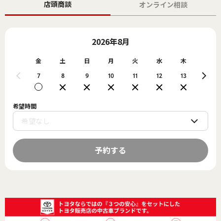
店頭商談
オンライン相談
2026年8月
金
土
日
月
火
水
木
金
7
8
9
10
11
12
13
14
希望時間
予約する