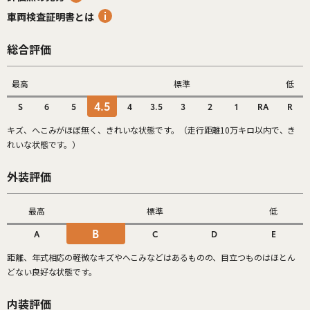
車両検査証明書とは
総合評価
最高
標準
低
4.5
S
6
5
4
3.5
3
2
1
RA
R
キズ、へこみがほぼ無く、きれいな状態です。（走行距離10万キロ以内で、き
れいな状態です。）
外装評価
最高
標準
低
B
A
C
D
E
距離、年式相応の軽微なキズやへこみなどはあるものの、目立つものはほとん
どない良好な状態です。
内装評価