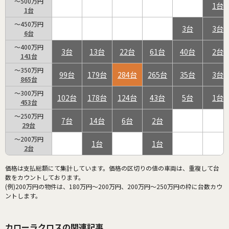
～500万円
1
1
～450万円
3
3
6
～400万円
3
13
22
61
40
2
141
～350万円
99
179
284
265
35
3
865
～300万円
102
178
124
43
5
1
453
～250万円
7
14
6
2
29
～200万円
1
1
2
価格は支払総額にて集計しています。価格の区切りの値の車両は、重複して台
数をカウントしております。
(例)200万円の物件は、180万円～200万円、200万円～250万円の枠に台数カウ
ントします。
カローラクロスの関連記事