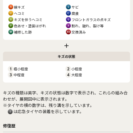
線キズ
サビ
ヘコミ
腐食
キズを伴うヘコミ
フロントガラスの点キズ
色あせ・塗装はがれ
割れ、破れ、裂け等
補修した跡
交換済み
キズの状態
1
極小程度
2
小程度
3
中程度
4
大程度
キズの種類は英字、キズの状態は数字で表示され、これらの組み合
わせが、展開図中に表示されます。
※タイヤの横の数字は、残り溝を示しています。
は応急タイヤの装着を示しています。
修復歴