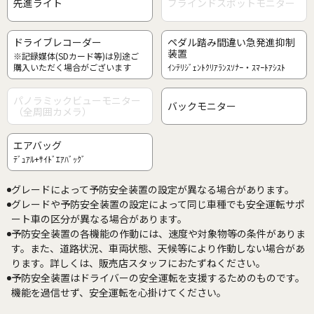
先進ライト
ブラインドスポットモニター
ドライブレコーダー
ペダル踏み間違い急発進抑制
装置
※記録媒体(SDカード等)は別途ご
購入いただく場合がございます
ｲﾝﾃﾘｼﾞｪﾝﾄｸﾘｱﾗﾝｽｿﾅｰ・ｽﾏｰﾄｱｼｽﾄ
パノラミックビューモニター
バックモニター
（全周囲カメラ）
エアバッグ
ﾃﾞｭｱﾙ+ｻｲﾄﾞｴｱﾊﾞｯｸﾞ
グレードによって予防安全装置の設定が異なる場合があります。
グレードや予防安全装置の設定によって同じ車種でも安全運転サポ
ート車の区分が異なる場合があります。
予防安全装置の各機能の作動には、速度や対象物等の条件がありま
す。また、道路状況、車両状態、天候等により作動しない場合があ
ります。詳しくは、販売店スタッフにおたずねください。
予防安全装置はドライバーの安全運転を支援するためのものです。
機能を過信せず、安全運転を心掛けてください。