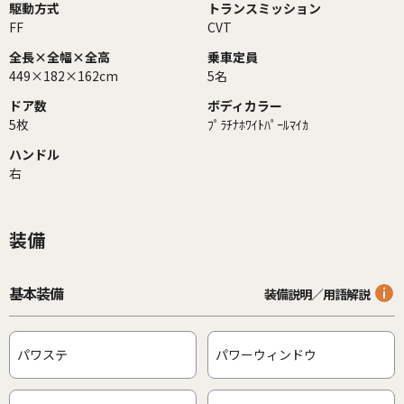
駆動方式
トランスミッション
FF
CVT
全長×全幅×全高
乗車定員
449×182×162cm
5名
ドア数
ボディカラー
5枚
ﾌﾟﾗﾁﾅﾎﾜｲﾄﾊﾟｰﾙﾏｲｶ
ハンドル
右
装備
基本装備
装備説明／用語解説
パワステ
パワーウィンドウ