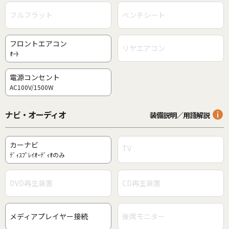
フルフラット
ベンチシート
フロントエアコン
リヤエアコン
ｵｰﾄ
電源コンセント
AC100V/1500W
ナビ・オーディオ
装備説明／用語解説
カーナビ
TV
ﾃﾞｨｽﾌﾟﾚｲｵｰﾃﾞｨｵのみ
DVD再生装置
CD再生装置
メディアプレイヤー接続
後席モニター