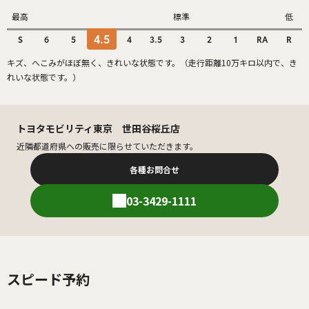
最高
標準
低
4.5
S
6
5
4
3.5
3
2
1
RA
R
キズ、へこみがほぼ無く、きれいな状態です。（走行距離10万キロ以内で、き
れいな状態です。）
トヨタモビリティ東京 世田谷桜丘店
近隣都道府県への販売に限らせていただきます。
各種お問合せ
03-3429-1111
スピード予約