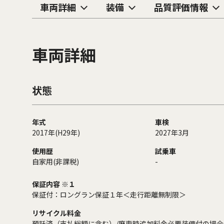
車両詳細
装備
品質評価情報
車両詳細
状態
年式
車検
2017年(H29年)
2027年3月
使用歴
試乗車
自家用(非課税)
-
保証内容 ※１
保証付：ロングラン保証１年＜走行距離無制限＞
リサイクル料金
預託済（支払総額に含む）/廃車時追加料金必要装備付の場合