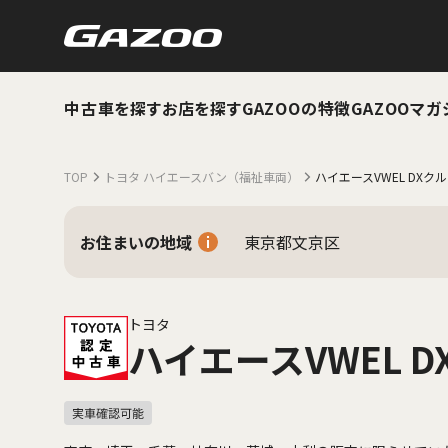
中古車を探す
お店を探す
GAZOOの特徴
GAZOOマガ
TOP
トヨタ ハイエースバン（福祉車両）
ハイエースVWEL DXク
お住まいの地域
東京都文京区
トヨタ
ハイエースVWEL 