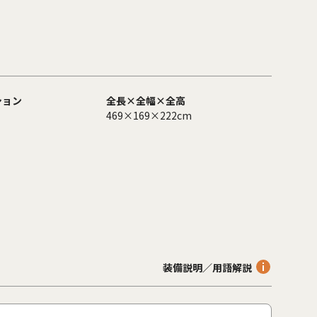
ション
全長×全幅×全高
469×169×222cm
装備説明／用語解説