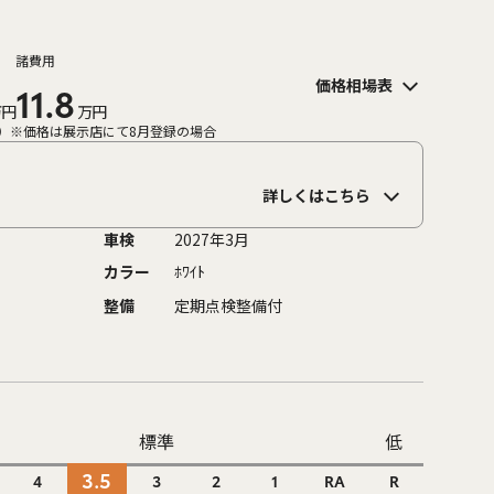
諸費用
価格相場表
11.8
万円
万円
）
※価格は展示店にて8月登録の場合
詳しくはこちら
車検
2027年3月
カラー
ﾎﾜｲﾄ
整備
定期点検整備付
標準
低
3.5
4
3
2
1
RA
R