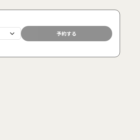
日
月
火
水
木
金
土
日
月
予約する
23
24
25
26
27
28
29
30
31