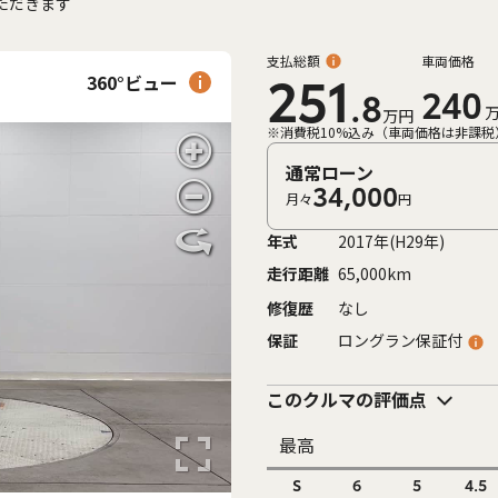
ただきます
支払総額
車両価格
360°ビュー
251
240
.8
万円
※消費税10%込み（車両価格は非課税
通常ローン
34,000
月々
円
年式
2017年(H29年)
走行距離
65,000km
修復歴
なし
保証
ロングラン保証付
このクルマの評価点
最高
S
6
5
4.5