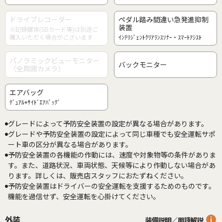
ドライブレコーダー
ペダル踏み間違い急発進抑制
装置
※記録媒体(SDカード等)は別途ご
購入いただく場合がございます
ｲﾝﾃﾘｼﾞｪﾝﾄｸﾘｱﾗﾝｽｿﾅｰ・ｽﾏｰﾄｱｼｽﾄ
パノラミックビューモニター
バックモニター
（全周囲カメラ）
エアバッグ
ﾃﾞｭｱﾙ+ｻｲﾄﾞｴｱﾊﾞｯｸﾞ
グレードによって予防安全装置の設定が異なる場合があります。
グレードや予防安全装置の設定によって同じ車種でも安全運転サポ
ート車の区分が異なる場合があります。
予防安全装置の各機能の作動には、速度や対象物等の条件がありま
す。また、道路状況、車両状態、天候等により作動しない場合があ
ります。詳しくは、販売店スタッフにおたずねください。
予防安全装置はドライバーの安全運転を支援するためのものです。
機能を過信せず、安全運転を心掛けてください。
外装
装備説明／用語解説