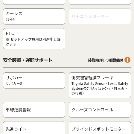
キーレス
リモコンスターター
ｽﾏｰﾄｷ-
ETC
※ セットアップ費用は別途申し受
けます
安全装置・運転サポート
装備説明／用語解説
サポカー
衝突被害軽減ブレーキ
サポカーS
Toyota Safety Sense・Lexus Safety
Systemのﾌﾟﾘｸﾗｯｼｭｾｰﾌﾃｨ（対車両・
歩行者）
車線逸脱警報
クルーズコントロール
先進ライト
ブラインドスポットモニター