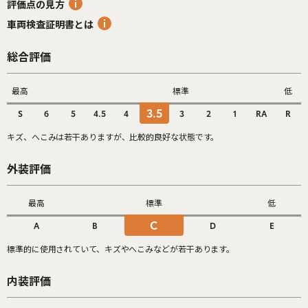
評価点の見方
車両検査証明書とは
総合評価
最高
標準
低
3.5
S
6
5
4.5
4
3
2
1
RA
R
キズ、へこみは若干ありますが、比較的良好な状態です。
外装評価
最高
標準
低
C
A
B
D
E
標準的に使用されていて、キズやへこみなどが若干あります。
内装評価