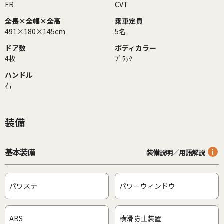
FR
CVT
全長×全幅×全高
乗車定員
491×180×145cm
5名
ドア数
ボディカラー
4枚
ﾌﾞﾗｯｸ
ハンドル
右
装備
基本装備
装備説明／用語解説
パワステ
パワーウィンドウ
ABS
横滑防止装置