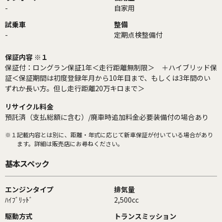
-
自家用
試乗車
整備
-
定期点検整備付
保証内容 ※１
保証付：ロングラン保証1年＜走行距離無制限＞ ＋ハイブリッド保
証＜保証期間は初度登録年月から10年目まで、もしくは3年間のい
ずれか長い方。但し走行距離20万キロまで＞
リサイクル料金
預託済（支払総額に含む）/廃車時追加料金必要装備付の場合あり
※１
記載内容とは別に、距離・年式に応じて新車保証が付いている場合があり
ます。詳細は販売店にお尋ねください。
基本スペック
エンジンタイプ
排気量
ﾊｲﾌﾞﾘｯﾄﾞ
2,500cc
駆動方式
トランスミッション