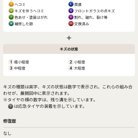
ヘコミ
腐食
キズを伴うヘコミ
フロントガラスの点キズ
色あせ・塗装はがれ
割れ、破れ、裂け等
補修した跡
交換済み
キズの状態
1
極小程度
2
小程度
3
中程度
4
大程度
キズの種類は英字、キズの状態は数字で表示され、これらの組み合
わせが、展開図中に表示されます。
※タイヤの横の数字は、残り溝を示しています。
は応急タイヤの装着を示しています。
修復歴
なし