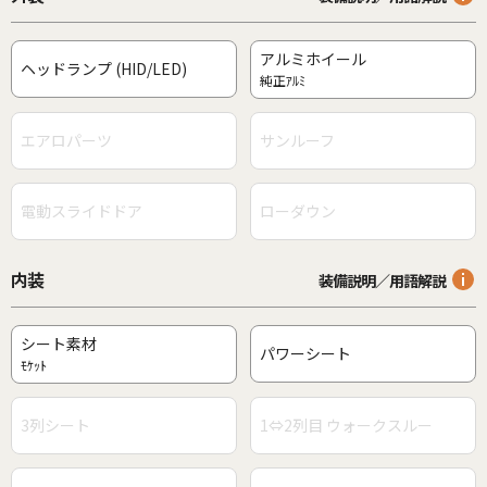
アルミホイール
ヘッドランプ (HID/LED)
純正ｱﾙﾐ
エアロパーツ
サンルーフ
電動スライドドア
ローダウン
内装
装備説明／用語解説
シート素材
パワーシート
ﾓｹｯﾄ
3列シート
1⇔2列目 ウォークスルー