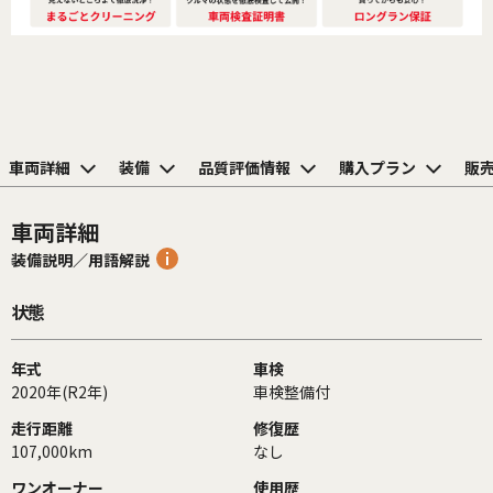
車両詳細
装備
品質評価情報
購入プラン
販
車両詳細
装備説明／用語解説
状態
年式
車検
2020年(R2年)
車検整備付
走行距離
修復歴
107,000km
なし
ワンオーナー
使用歴