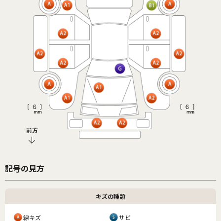
前方
記号の見方
キズの種類
線キズ
サビ