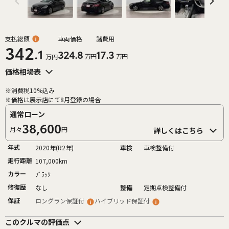
支払総額
車両価格
諸費用
342
.1
324.8
17.3
万円
万円
万円
価格相場表
※消費税10%込み
※価格は展示店にて8月登録の場合
通常ローン
38,600
月々
円
詳しくはこちら
年式
2020年(R2年)
車検
車検整備付
走行距離
107,000km
カラー
ﾌﾞﾗｯｸ
修復歴
なし
整備
定期点検整備付
保証
ロングラン保証付
ハイブリッド保証付
このクルマの評価点