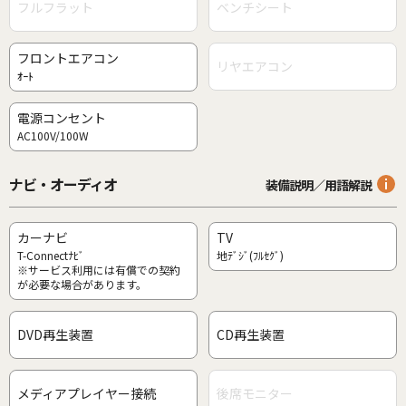
フルフラット
ベンチシート
フロントエアコン
リヤエアコン
ｵｰﾄ
電源コンセント
AC100V/100W
ナビ・オーディオ
装備説明／用語解説
カーナビ
TV
T-Connectﾅﾋﾞ
地ﾃﾞｼﾞ(ﾌﾙｾｸﾞ)
※サービス利用には有償での契約
が必要な場合があります。
DVD再生装置
CD再生装置
メディアプレイヤー接続
後席モニター