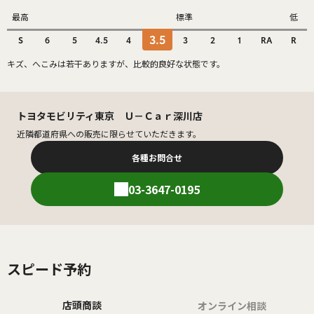
最高
標準
低
3.5
S
6
5
4.5
4
3
2
1
RA
R
キズ、へこみは若干ありますが、比較的良好な状態です。
トヨタモビリティ東京 Ｕ－Ｃａｒ深川店
近隣都道府県への販売に限らせていただきます。
各種お問合せ
03-3647-0195
スピード予約
店頭商談
オンライン相談