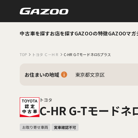
中古車を探す
お店を探す
GAZOOの特徴
GAZOOマガ
TOP
トヨタ Ｃ－ＨＲ
C-HR G-TモードネロSプラス
お住まいの地域
東京都文京区
トヨタ
C-HR G-Tモード