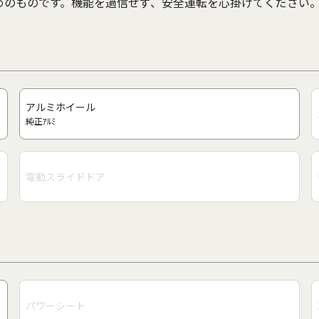
めのものです。機能を過信せず、安全運転を心掛けてください
アルミホイール
純正ｱﾙﾐ
電動スライドドア
パワーシート