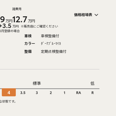
諸費用
価格相場表
.9
12.7
万円
万円
+3.5
万円
※販売店にご確認ください
8月登録の場合
車検
車検整備付
カラー
ﾀﾞｰｸﾌﾞﾙｰﾏｲｶ
整備
定期点検整備付
標準
低
4
3.5
3
2
1
RA
R
な状態です。