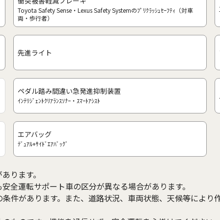
衝突被害軽減ブレーキ
Toyota Safety Sense・Lexus Safety Systemのﾌﾟﾘｸﾗｯｼｭｾｰﾌﾃｨ（対車
両・歩行者）
先進ライト
ペダル踏み間違い急発進抑制装置
ｲﾝﾃﾘｼﾞｪﾝﾄｸﾘｱﾗﾝｽｿﾅｰ・ｽﾏｰﾄｱｼｽﾄ
エアバッグ
ﾃﾞｭｱﾙ+ｻｲﾄﾞｴｱﾊﾞｯｸﾞ
があります。
も安全運転サポート車の区分が異なる場合があります。
の条件があります。また、道路状況、車両状態、天候等により