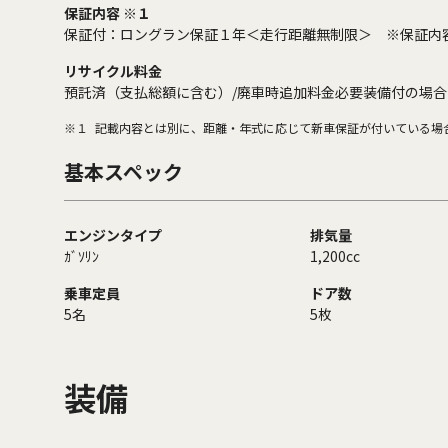
保証内容 ※１
保証付：ロングラン保証１年＜走行距離無制限＞ ※保証内
リサイクル料金
預託済（支払総額に含む）/廃車時追加料金必要装備付の場合
※１
記載内容とは別に、距離・年式に応じて新車保証が付いている場
基本スペック
エンジンタイプ
排気量
ｶﾞｿﾘﾝ
1,200cc
乗車定員
ドア数
5名
5枚
装備