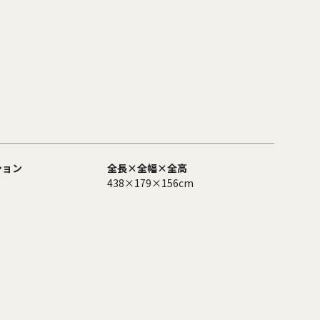
ション
全長×全幅×全高
438×179×156cm