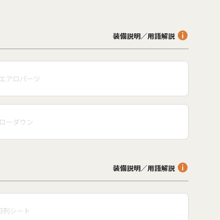
。
装備説明／用語解説
エアロパーツ
ローダウン
装備説明／用語解説
3列シート