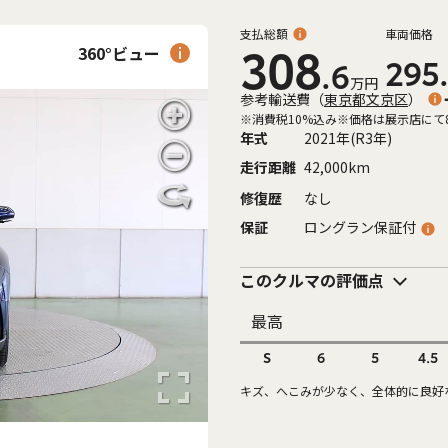
支払総額
車両価格
360°ビュー
308
295
.6
万円
参考輸送費
（
東京都文京区
）
※消費税10%込み
※価格は展示店にて
年式
2021年(R3年)
走行距離
42,000km
修復歴
なし
保証
ロングラン保証付
このクルマの評価点
最高
S
6
5
4.5
キズ、へこみが少なく、全体的に良好