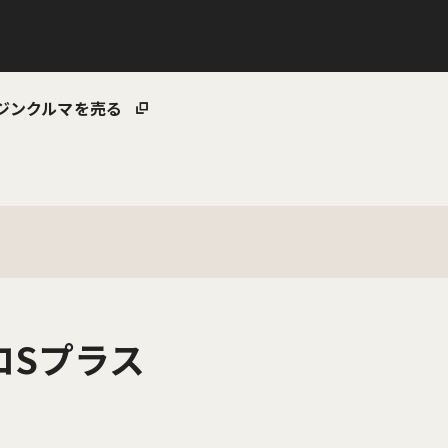
ジン
クルマを売る
ネロSプラス