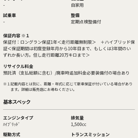
-
自家用
試乗車
整備
-
定期点検整備付
保証内容 ※１
保証付：ロングラン保証1年＜走行距離無制限＞ ＋ハイブリッド保
証＜保証期間は初度登録年月から10年目まで、もしくは3年間のい
ずれか長い方。但し走行距離20万キロまで＞
リサイクル料金
預託済（支払総額に含む）/廃車時追加料金必要装備付の場合あり
※１
記載内容とは別に、距離・年式に応じて新車保証が付いている場合があり
ます。詳細は販売店にお尋ねください。
基本スペック
エンジンタイプ
排気量
ﾊｲﾌﾞﾘｯﾄﾞ
1,500cc
駆動方式
トランスミッション