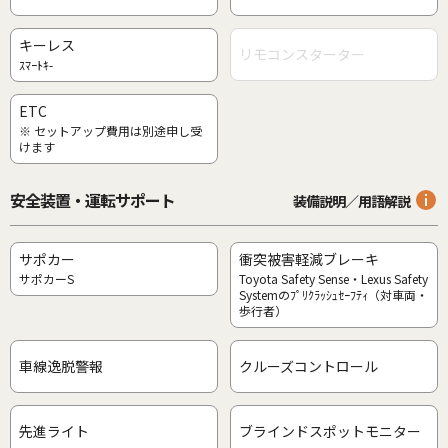
キーレス
リモコンスターター
ｽﾏｰﾄｷ-
ETC
※ セットアップ費用は別途申し受
けます
安全装置・運転サポート
装備説明／用語解説
サポカー
衝突被害軽減ブレーキ
サポカーS
Toyota Safety Sense・Lexus Safety
Systemのﾌﾟﾘｸﾗｯｼｭｾｰﾌﾃｨ（対車両・
歩行者）
車線逸脱警報
クルーズコントロール
先進ライト
ブラインドスポットモニター