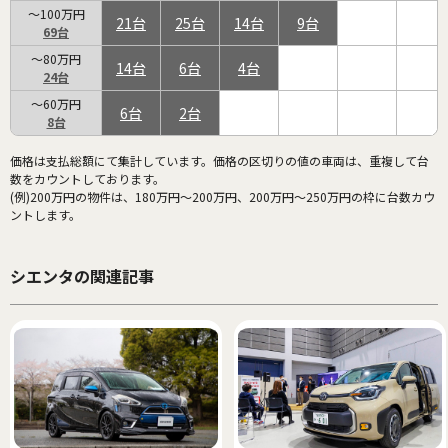
～100万円
21
25
14
9
69
～80万円
14
6
4
24
～60万円
6
2
8
価格は支払総額にて集計しています。価格の区切りの値の車両は、重複して台
数をカウントしております。
(例)200万円の物件は、180万円～200万円、200万円～250万円の枠に台数カウ
ントします。
シエンタの関連記事