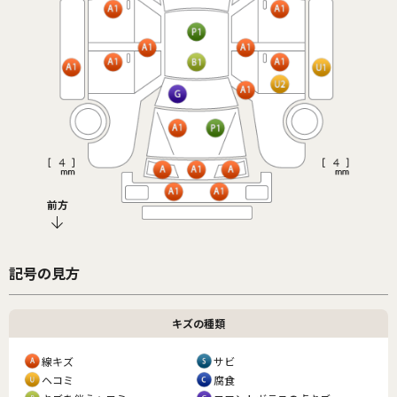
前方
記号の見方
キズの種類
線キズ
サビ
ヘコミ
腐食