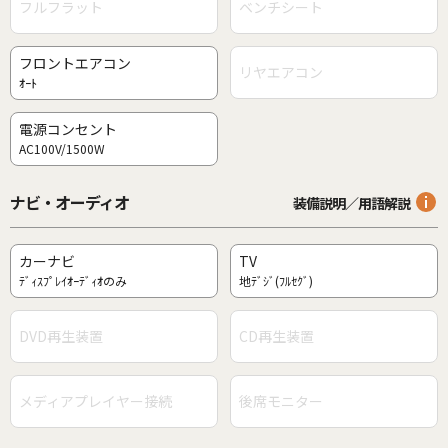
フルフラット
ベンチシート
フロントエアコン
リヤエアコン
ｵｰﾄ
電源コンセント
AC100V/1500W
ナビ・オーディオ
装備説明／用語解説
カーナビ
TV
ﾃﾞｨｽﾌﾟﾚｲｵｰﾃﾞｨｵのみ
地ﾃﾞｼﾞ(ﾌﾙｾｸﾞ)
DVD再生装置
CD再生装置
メディアプレイヤー接続
後席モニター