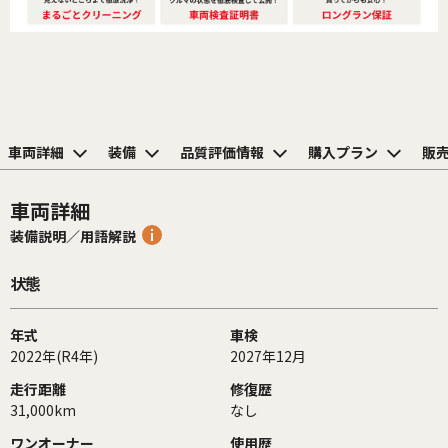
車両詳細
装備
品質評価情報
購入プラン
販
車両詳細
装備説明／用語解説
状態
年式
車検
2022年(R4年)
2027年12月
走行距離
修復歴
31,000km
なし
ワンオーナー
使用歴