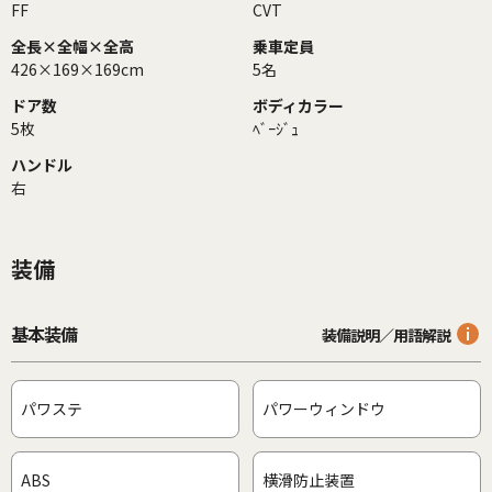
FF
CVT
全長×全幅×全高
乗車定員
426×169×169cm
5名
ドア数
ボディカラー
5枚
ﾍﾞｰｼﾞｭ
ハンドル
右
装備
基本装備
装備説明／用語解説
パワステ
パワーウィンドウ
ABS
横滑防止装置