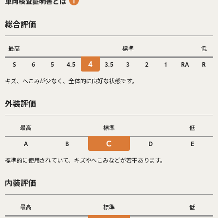
車両検査証明書とは
総合評価
最高
標準
低
4
S
6
5
4.5
3.5
3
2
1
RA
R
キズ、へこみが少なく、全体的に良好な状態です。
外装評価
最高
標準
低
C
A
B
D
E
標準的に使用されていて、キズやへこみなどが若干あります。
内装評価
最高
標準
低