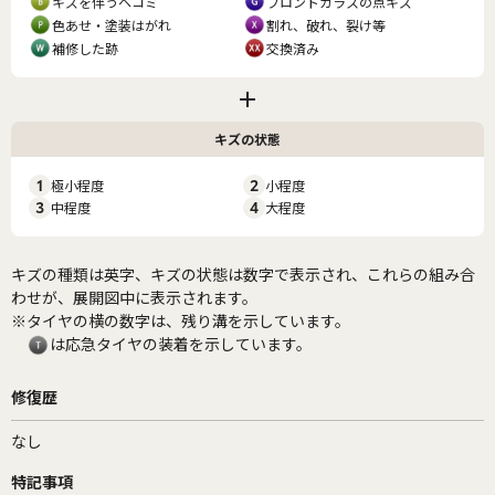
キズを伴うヘコミ
フロントガラスの点キズ
色あせ・塗装はがれ
割れ、破れ、裂け等
補修した跡
交換済み
キズの状態
1
極小程度
2
小程度
3
中程度
4
大程度
キズの種類は英字、キズの状態は数字で表示され、これらの組み合
わせが、展開図中に表示されます。
※タイヤの横の数字は、残り溝を示しています。
は応急タイヤの装着を示しています。
修復歴
なし
特記事項