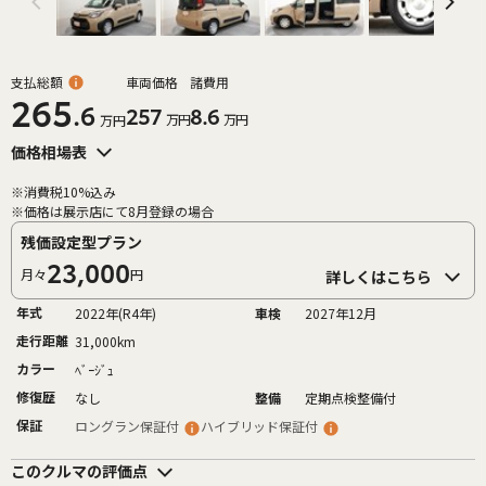
支払総額
車両価格
諸費用
265
.6
257
8.6
万円
万円
万円
価格相場表
※消費税10%込み
※価格は展示店にて8月登録の場合
残価設定型プラン
23,000
月々
円
詳しくはこちら
年式
2022年(R4年)
車検
2027年12月
走行距離
31,000km
カラー
ﾍﾞｰｼﾞｭ
修復歴
なし
整備
定期点検整備付
保証
ロングラン保証付
ハイブリッド保証付
このクルマの評価点