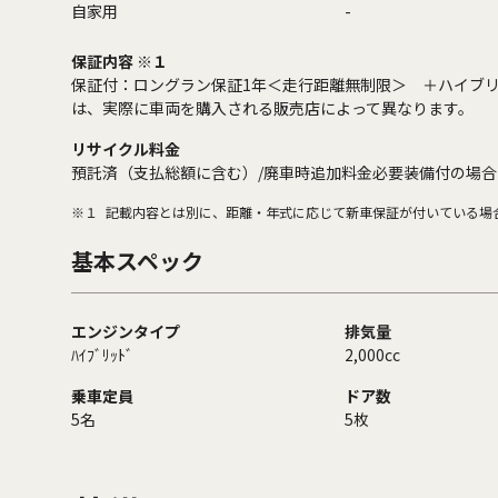
自家用
-
保証内容 ※１
保証付：ロングラン保証1年＜走行距離無制限＞ ＋ハイブリ
は、実際に車両を購入される販売店によって異なります。
リサイクル料金
預託済（支払総額に含む）/廃車時追加料金必要装備付の場合
※１
記載内容とは別に、距離・年式に応じて新車保証が付いている場
基本スペック
エンジンタイプ
排気量
ﾊｲﾌﾞﾘｯﾄﾞ
2,000cc
乗車定員
ドア数
5名
5枚