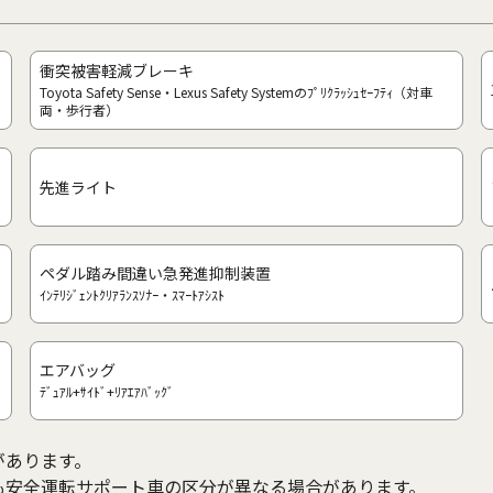
衝突被害軽減ブレーキ
Toyota Safety Sense・Lexus Safety Systemのﾌﾟﾘｸﾗｯｼｭｾｰﾌﾃｨ（対車
両・歩行者）
先進ライト
ペダル踏み間違い急発進抑制装置
ｲﾝﾃﾘｼﾞｪﾝﾄｸﾘｱﾗﾝｽｿﾅｰ・ｽﾏｰﾄｱｼｽﾄ
エアバッグ
ﾃﾞｭｱﾙ+ｻｲﾄﾞ+ﾘｱｴｱﾊﾞｯｸﾞ
があります。
も安全運転サポート車の区分が異なる場合があります。