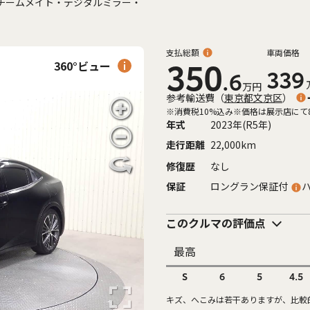
チームメイト・デジタルミラー・
支払総額
車両価格
360°ビュー
350
339
.6
万円
参考輸送費
（
東京都文京区
）
※消費税10%込み
※価格は展示店にて
年式
2023年(R5年)
走行距離
22,000km
修復歴
なし
保証
ロングラン保証付
このクルマの評価点
最高
S
6
5
4.5
キズ、へこみは若干ありますが、比較