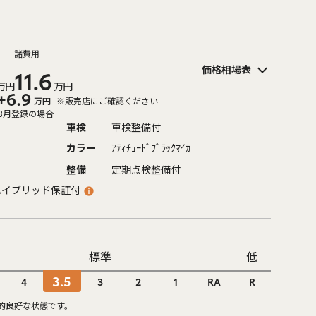
諸費用
価格相場表
11.6
万円
万円
+6.9
万円
※販売店にご確認ください
8月登録の場合
車検
車検整備付
カラー
ｱﾃｨﾁｭｰﾄﾞﾌﾞﾗｯｸﾏｲｶ
整備
定期点検整備付
ハイブリッド保証付
標準
低
3.5
4
3
2
1
RA
R
的良好な状態です。