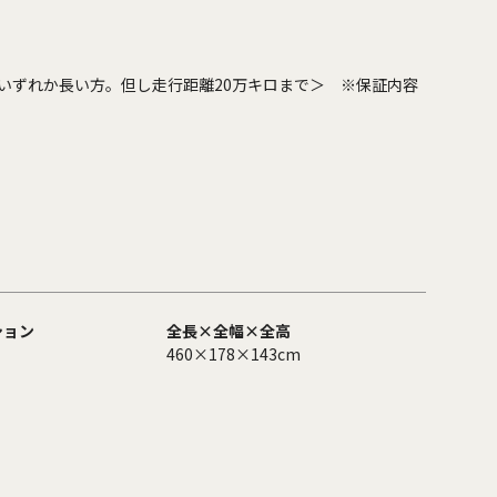
いずれか長い方。但し走行距離20万キロまで＞ ※保証内容
ション
全長×全幅×全高
460×178×143cm