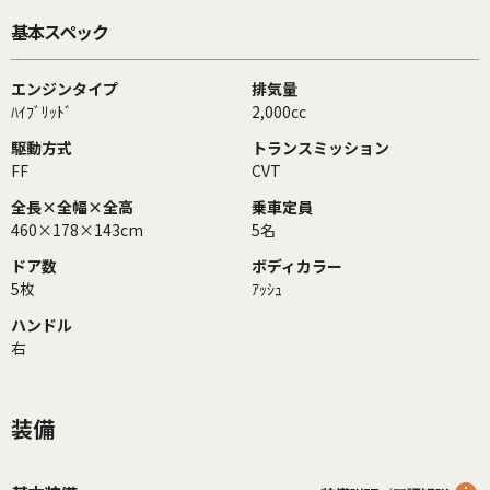
基本スペック
エンジンタイプ
排気量
ﾊｲﾌﾞﾘｯﾄﾞ
2,000cc
駆動方式
トランスミッション
FF
CVT
全長×全幅×全高
乗車定員
460×178×143cm
5名
ドア数
ボディカラー
5枚
ｱｯｼｭ
ハンドル
右
装備