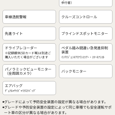
歩行者）
車線逸脱警報
クルーズコントロール
先進ライト
ブラインドスポットモニター
ドライブレコーダー
ペダル踏み間違い急発進抑制
装置
※記録媒体(SDカード等)は別途ご
購入いただく場合がございます
ｲﾝﾃﾘｼﾞｪﾝﾄｸﾘｱﾗﾝｽｿﾅｰ・ｽﾏｰﾄｱｼｽﾄ
パノラミックビューモニター
バックモニター
（全周囲カメラ）
エアバッグ
ﾃﾞｭｱﾙ+ｻｲﾄﾞ+ﾘｱｴｱﾊﾞｯｸﾞ
グレードによって予防安全装置の設定が異なる場合があります。
グレードや予防安全装置の設定によって同じ車種でも安全運転サポ
ート車の区分が異なる場合があります。