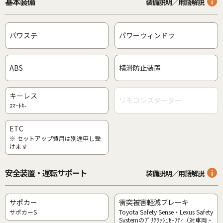
基本装備
装備説明／用語解説
パワステ
パワーウィンドウ
ABS
横滑防止装置
キーレス
リモコンスターター
ｽﾏｰﾄｷ-
ETC
※ セットアップ費用は別途申し受
けます
安全装置・運転サポート
装備説明／用語解説
サポカー
衝突被害軽減ブレーキ
サポカーS
Toyota Safety Sense・Lexus Safety
Systemのﾌﾟﾘｸﾗｯｼｭｾｰﾌﾃｨ（対車両・