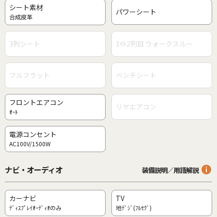
シート素材
パワーシート
合成皮革
3列シート
1⇔2列目 ウォークスルー
フルフラット
ベンチシート
フロントエアコン
リヤエアコン
ｵｰﾄ
電源コンセント
AC100V/1500W
ナビ・オーディオ
装備説明／用語解説
カーナビ
TV
ﾃﾞｨｽﾌﾟﾚｲｵｰﾃﾞｨｵのみ
地ﾃﾞｼﾞ(ﾌﾙｾｸﾞ)