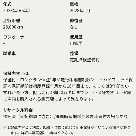
年式
車検
2023年(R5年)
2028年1月
走行距離
修復歴
28,000km
なし
ワンオーナー
使用歴
-
自家用
試乗車
整備
-
定期点検整備付
保証内容 ※１
保証付：ロングラン保証1年＜走行距離無制限＞ ＋ハイブリッド保
証＜保証期間は初度登録年月から10年目まで、もしくは3年間のい
ずれか長い方。但し走行距離20万キロまで＞ ※保証内容は、実際
に車両を購入される販売店によって異なります。
リサイクル料金
預託済（支払総額に含む）/廃車時追加料金必要装備付の場合あり
※１
記載内容とは別に、距離・年式に応じて新車保証が付いている場合があり
ます。詳細は販売店にお尋ねください。