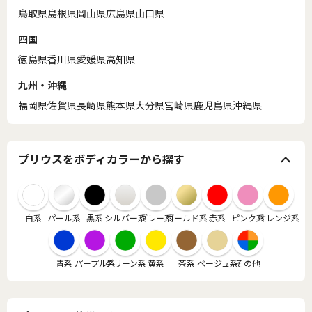
鳥取県
島根県
岡山県
広島県
山口県
四国
徳島県
香川県
愛媛県
高知県
九州・沖縄
福岡県
佐賀県
長崎県
熊本県
大分県
宮崎県
鹿児島県
沖縄県
プリウスをボディカラーから探す
白系
パール系
黒系
シルバー系
グレー系
ゴールド系
赤系
ピンク系
オレンジ系
青系
パープル系
グリーン系
黄系
茶系
ベージュ系
その他