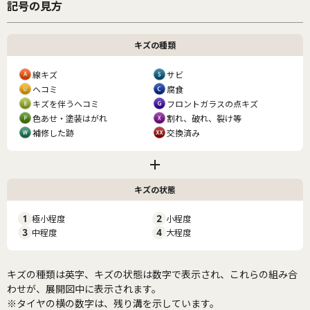
記号の見方
キズの種類
線キズ
サビ
ヘコミ
腐食
キズを伴うヘコミ
フロントガラスの点キズ
色あせ・塗装はがれ
割れ、破れ、裂け等
補修した跡
交換済み
キズの状態
1
極小程度
2
小程度
3
中程度
4
大程度
キズの種類は英字、キズの状態は数字で表示され、これらの組み合
わせが、展開図中に表示されます。
※タイヤの横の数字は、残り溝を示しています。