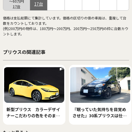
～60万円
17
17
価格は支払総額にて集計しています。価格の区切りの値の車両は、重複して台
数をカウントしております。
(例)200万円の物件は、180万円～200万円、200万円～250万円の枠に台数カウ
ントします。
プリウスの関連記事
新型プリウス カラーデザイ
『眠っていた気持ちを目覚め
ナーこだわりの色をそのまま
させた』30系プリウスは仕事
量産化
でもプライベートでも手放せ
ない最高のパートナー