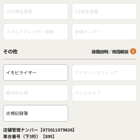
DVD再生装置
CD再生装置
メディアプレイヤー接続
後席モニター
その他
装備説明／用語解説
イモビライザー
アイドリングストップ
寒冷地仕様
ウェルキャブ
点検記録簿
店舗管理ナンバー【073011079636】
車台番号（下3桁）【895】