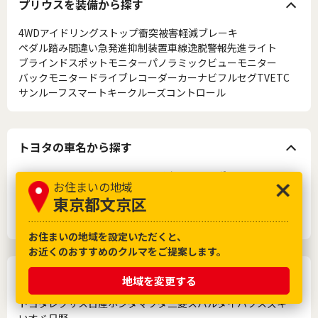
プリウスを装備から探す
4WD
アイドリングストップ
衝突被害軽減ブレーキ
ペダル踏み間違い急発進抑制装置
車線逸脱警報
先進ライト
ブラインドスポットモニター
パノラミックビューモニター
バックモニター
ドライブレコーダー
カーナビ
フルセグTV
ETC
サンルーフ
スマートキー
クルーズコントロール
トヨタの車名から探す
８６
Ｃ－ＨＲ
アクア
アルファード
ウィッシュ
ヴェルファイア
お住まいの地域
ヴォクシー
エスクァイア
エスティマ
カローラ
東京都文京区
カローラフィールダー
クラウン
クラウンアスリート
シエンタ
ノア
ハイエース
ハリアー
プリウス
ライズ
ヤリス
お住まいの地域を設定いただくと、
お近くのおすすめのクルマをご提案します。
メーカーから探す
地域を変更する
トヨタ
レクサス
日産
ホンダ
マツダ
三菱
スバル
ダイハツ
スズキ
いすゞ
日野