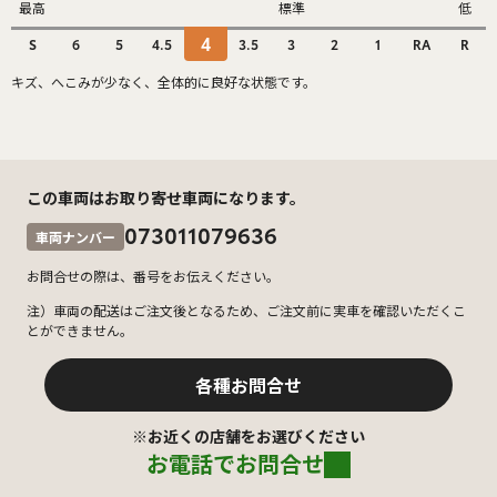
最高
標準
低
4
S
6
5
4.5
3.5
3
2
1
RA
R
キズ、へこみが少なく、全体的に良好な状態です。
この車両はお取り寄せ車両になります。
073011079636
車両ナンバー
お問合せの際は、番号をお伝えください。
注）車両の配送はご注文後となるため、ご注文前に実車を確認いただくこ
とができません。
各種お問合せ
※お近くの店舗をお選びください
お電話でお問合せ