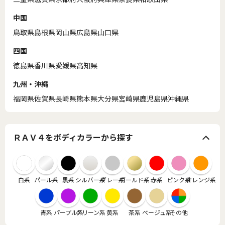
中国
鳥取県
島根県
岡山県
広島県
山口県
四国
徳島県
香川県
愛媛県
高知県
九州・沖縄
福岡県
佐賀県
長崎県
熊本県
大分県
宮崎県
鹿児島県
沖縄県
ＲＡＶ４をボディカラーから探す
白系
パール系
黒系
シルバー系
グレー系
ゴールド系
赤系
ピンク系
オレンジ系
青系
パープル系
グリーン系
黄系
茶系
ベージュ系
その他