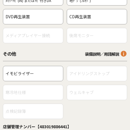
ﾒﾓﾘｰﾅﾋﾞ(IN) またはﾅﾋﾞ付きDA
地ﾃﾞｼﾞ(ﾌﾙｾｸﾞ)
DVD再生装置
CD再生装置
メディアプレイヤー接続
後席モニター
その他
装備説明／用語解説
イモビライザー
アイドリングストップ
寒冷地仕様
ウェルキャブ
点検記録簿
店舗管理ナンバー【483019886441】