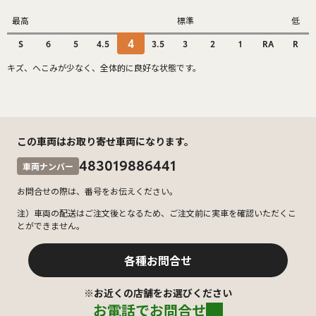
最高
標準
低
4
S
6
5
4.5
3.5
3
2
1
RA
R
キズ、へこみが少なく、全体的に良好な状態です。
この車両はお取り寄せ車両になります。
483019886441
車両ナンバー
お問合せの際は、番号をお伝えください。
注）車両の配送はご注文後となるため、ご注文前に実車を確認いただくこ
とができません。
各種お問合せ
※お近くの店舗をお選びください
お電話でお問合せ