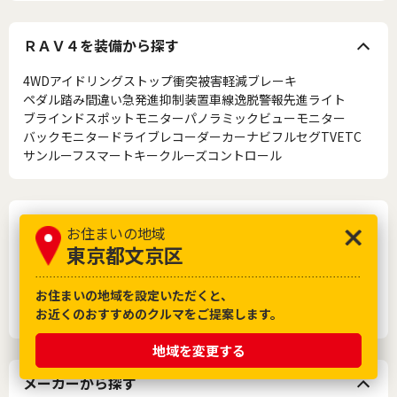
ＲＡＶ４を装備から探す
4WD
アイドリングストップ
衝突被害軽減ブレーキ
ペダル踏み間違い急発進抑制装置
車線逸脱警報
先進ライト
ブラインドスポットモニター
パノラミックビューモニター
バックモニター
ドライブレコーダー
カーナビ
フルセグTV
ETC
サンルーフ
スマートキー
クルーズコントロール
トヨタの車名から探す
お住まいの地域
東京都文京区
８６
Ｃ－ＨＲ
アクア
アルファード
ウィッシュ
ヴェルファイア
ヴォクシー
エスクァイア
エスティマ
カローラ
お住まいの地域を設定いただくと、
カローラフィールダー
クラウン
クラウンアスリート
シエンタ
お近くのおすすめのクルマをご提案します。
ノア
ハイエース
ハリアー
プリウス
ライズ
ヤリス
地域を変更する
メーカーから探す