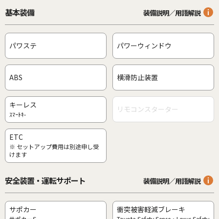
基本装備
装備説明／用語解説
パワステ
パワーウィンドウ
ABS
横滑防止装置
キーレス
リモコンスターター
ｽﾏｰﾄｷ-
ETC
※ セットアップ費用は別途申し受
けます
安全装置・運転サポート
装備説明／用語解説
サポカー
衝突被害軽減ブレーキ
サポカーS
Toyota Safety Sense・Lexus Safety