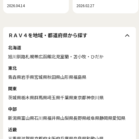
できた、新しい中古車選び！
セス
2026.04.14
2026.02.27
ＲＡＶ４を地域・都道府県から探す
北海道
旭川
釧路
札幌
帯広
函館
北見
室蘭・苫小牧・ひだか
東北
青森県
岩手県
宮城県
秋田県
山形県
福島県
関東
茨城県
栃木県
群馬県
埼玉県
千葉県
東京都
神奈川県
中部
新潟県
富山県
石川県
福井県
山梨県
長野県
岐阜県
静岡県
愛知県
近畿
三重県
滋賀県
京都府
大阪府
兵庫県
奈良県
和歌山県