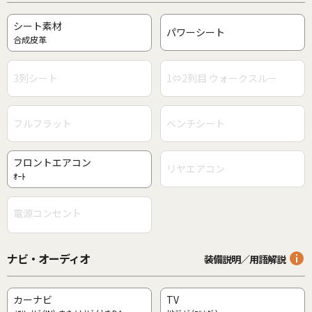
シート素材
パワーシート
合成皮革
3列シート
1⇔2列目 ウォークスルー
フルフラット
ベンチシート
フロントエアコン
リヤエアコン
ｵｰﾄ
電源コンセント
ナビ・オーディオ
装備説明／用語解説
カーナビ
TV