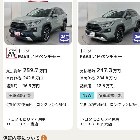
トヨタ
トヨタ
RAV4 アドベンチャー
RAV4 アドベンチャー
259.7
247.3
支払総額
万円
支払総額
万円
車両価格
242.8
万円
車両価格
234.8
万円
諸費用
16.9
万円
諸費用
12.5
万円
定期点検整備付、ロングラン保証付
定期点検整備付、ロングラン保証付
トヨタモビリティ東京
トヨタモビリティ東京
Ｕ－Ｃａｒ三鷹店
Ｕ－Ｃａｒ水元店
保証内容について