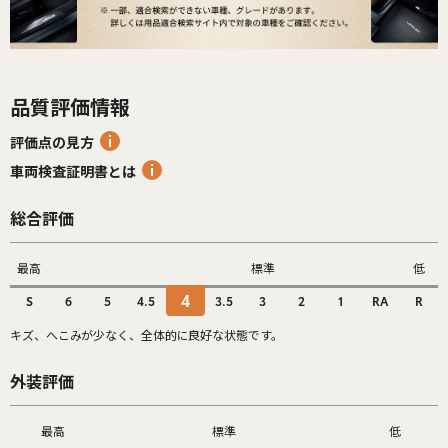
品質評価情報
評価点の見方
車両検査証明書とは
総合評価
最高
標準
低
4
S
6
5
4.5
3.5
3
2
1
RA
R
キズ、へこみが少なく、全体的に良好な状態です。
外装評価
最高
標準
低