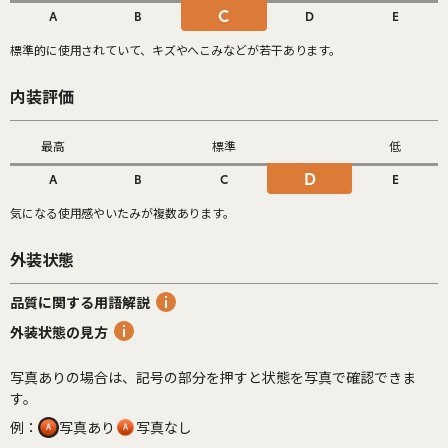
C
A
B
D
E
標準的に使用されていて、キズやへこみなどが若干あります。
内装評価
最高
標準
低
D
A
B
C
E
気になる使用感やいたみが複数あります。
外装状態
品質に関する用語解説
外装状態の見方
写真ありの場合は、記号の部分を押すと状態を写真で確認できま
す。
例：
写真あり
写真なし