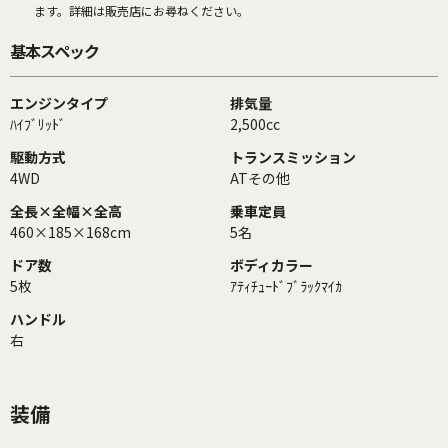
ます。詳細は販売店にお尋ねください。
基本スペック
エンジンタイプ
排気量
ﾊｲﾌﾞﾘｯﾄﾞ
2,500cc
駆動方式
トランスミッション
4WD
ATその他
全長×全幅×全高
乗車定員
460×185×168cm
5名
ドア数
ボディカラー
5枚
ｱﾃｨﾁｭｰﾄﾞﾌﾞﾗｯｸﾏｲｶ
ハンドル
右
装備