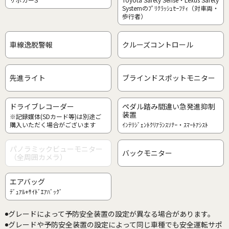
Systemのﾌﾟﾘｸﾗｯｼｭｾｰﾌﾃｨ（対車両・
歩行者）
車線逸脱警報
クルーズコントロール
先進ライト
ブラインドスポットモニター
ドライブレコーダー
ペダル踏み間違い急発進抑制
装置
※記録媒体(SDカード等)は別途ご
購入いただく場合がございます
ｲﾝﾃﾘｼﾞｪﾝﾄｸﾘｱﾗﾝｽｿﾅｰ・ｽﾏｰﾄｱｼｽﾄ
パノラミックビューモニター
バックモニター
（全周囲カメラ）
エアバッグ
ﾃﾞｭｱﾙ+ｻｲﾄﾞｴｱﾊﾞｯｸﾞ
グレードによって予防安全装置の設定が異なる場合があります。
グレードや予防安全装置の設定によって同じ車種でも安全運転サポ