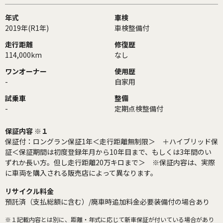
年式
車検
2019年(R1年)
車検整備付
走行距離
修復歴
114,000km
なし
ワンオーナー
使用歴
-
自家用
試乗車
整備
-
定期点検整備付
保証内容 ※１
保証付：ロングラン保証1年＜走行距離無制限＞ ＋ハイブリッド保
証＜保証期間は初度登録年月から10年目まで、もしくは3年間のい
ずれか長い方。但し走行距離20万キロまで＞ ※保証内容は、実際
に車両を購入される販売店によって異なります。
リサイクル料金
預託済（支払総額に含む）/廃車時追加料金必要装備付の場合あり
※１
記載内容とは別に、距離・年式に応じて新車保証が付いている場合があり