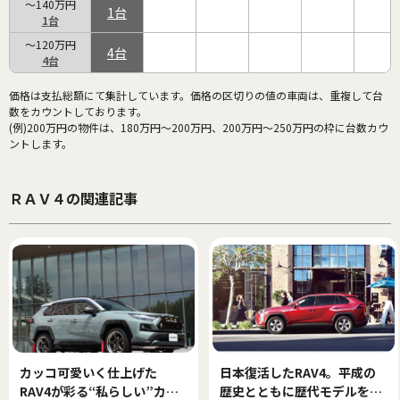
～140万円
1
1
～120万円
4
4
価格は支払総額にて集計しています。価格の区切りの値の車両は、重複して台
数をカウントしております。
(例)200万円の物件は、180万円～200万円、200万円～250万円の枠に台数カウ
ントします。
ＲＡＶ４の関連記事
カッコ可愛いく仕上げた
日本復活したRAV4。平成の
RAV4が彩る“私らしい”カー
歴史とともに歴代モデルを振