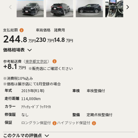
支払総額
車両価格
諸費用
244
.8
230
14.8
万円
万円
万円
価格相場表
参考輸送費
（
東京都文京区
）
+8.1
万円
※販売店にご確認ください
※消費税10%込み
※価格は展示店にて8月登録の場合
年式
2019年(R1年)
車検
車検整備付
走行距離
114,000km
カラー
ｱﾃｨﾁｭｰﾄﾞﾌﾞﾗｯｸﾏｲｶ
修復歴
なし
整備
定期点検整備付
保証
ロングラン保証付
ハイブリッド保証付
このクルマの評価点