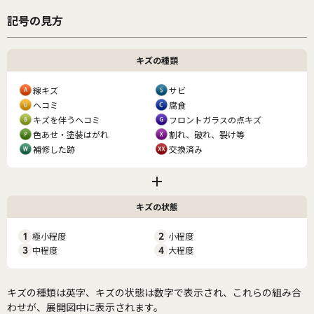
記号の見方
キズの種類
線キズ
サビ
ヘコミ
腐食
キズを伴うヘコミ
フロントガラスの点キズ
色あせ・塗装はがれ
割れ、破れ、裂け等
補修した跡
交換済み
キズの状態
1
極小程度
2
小程度
3
中程度
4
大程度
キズの種類は英字、キズの状態は数字で表示され、これらの組み合
わせが、展開図中に表示されます。