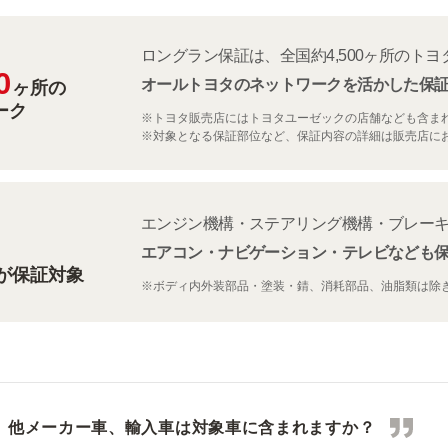
ロングラン保証は、全国約4,500ヶ所のト
0
オールトヨタのネットワークを活かした保
ヶ所の
ーク
※トヨタ販売店にはトヨタユーゼックの店舗なども含ま
※対象となる保証部位など、保証内容の詳細は販売店に
エンジン機構・ステアリング機構・ブレー
エアコン・ナビゲーション・テレビなども
が保証対象
※ボディ内外装部品・塗装・錆、消耗部品、油脂類は除
？
他メーカー車、輸入車は対象車に含まれますか？