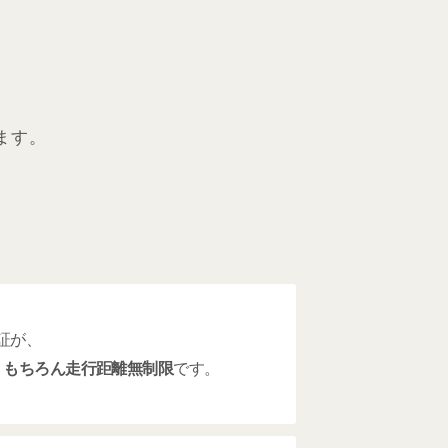
ます。
証が、
。
もちろん走行距離無制限
です。