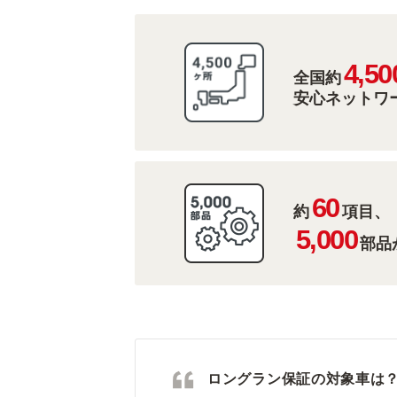
4,50
全国約
安心ネットワ
60
約
項目、
5,000
部品
ロングラン保証の対象車は