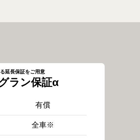
る延長保証をご用意
グラン保証α
有償
全車※