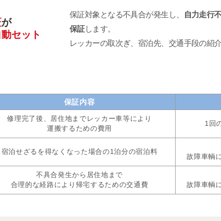
保証対象となる不具合が発生し、
自力走行
証
が
保証
します。
自動セット
レッカーの取次ぎ、宿泊先、交通手段の紹
保証内容
修理完了後、居住地までレッカー車等により
1回
運搬するための費用
宿泊せざるを得なくなった場合の1泊分の宿泊料
故障車輌
不具合発生から居住地まで
合理的な経路により帰宅するための交通費
故障車輌