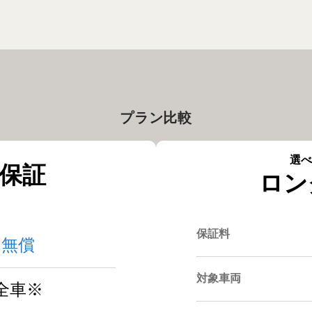
プラン比較
選べ
保証
ロン
保証料
無償
対象車両
全車※