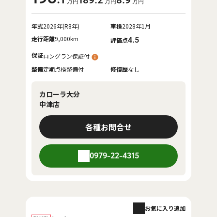
189
.2
8
.9
万円
万円
万円
年式
2026年(R8年)
車検
2028年1月
走行距離
9,000km
4.5
評価点
保証
ロングラン保証付
整備
定期点検整備付
修復歴
なし
カローラ大分
中津店
各種お問合せ
0979-22-4315
お気に入り追加