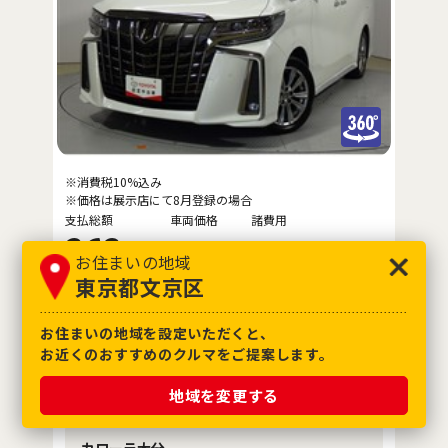
※消費税10%込み
※価格は展示店にて8月登録の場合
支払総額
車両価格
諸費用
362
.7
349
.8
12
.9
万円
万円
万円
お住まいの地域
東京都文京区
年式
2021年(R3年)
車検
車検整備付
お住まいの地域を設定いただくと、
走行距離
60,000km
4
評価点
お近くのおすすめのクルマをご提案します。
保証
ロングラン保証付
地域を変更する
整備
定期点検整備付
修復歴
なし