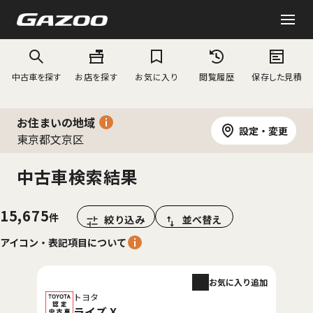
中古車を探す
お店を探す
お気に入り
閲覧履歴
保存した見積
お住まいの地域
設定・変更
東京都文京区
中古車検索結果
15,675
絞り込み
並べ替え
アイコン・表記項目について
お気に入り追加
トヨタ
ライズ X