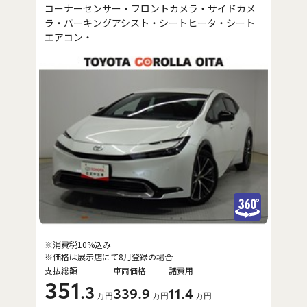
コーナーセンサー・フロントカメラ・サイドカメ
ラ・パーキングアシスト・シートヒータ・シート
エアコン・
※消費税10%込み
※価格は展示店にて8月登録の場合
支払総額
車両価格
諸費用
351
.3
339
.9
11
.4
万円
万円
万円