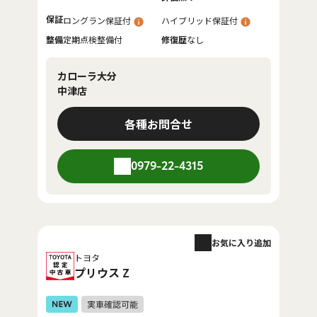
保証
ロングラン保証付
ハイブリッド保証付
整備
定期点検整備付
修復歴
なし
カローラ大分
中津店
各種お問合せ
0979-22-4315
お気に入り追加
トヨタ
プリウス Z