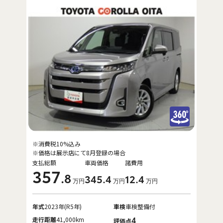
※消費税10%込み
※価格は展示店にて8月登録の場合
支払総額
車両価格
諸費用
357
.8
345
.4
12
.4
万円
万円
万円
年式
2023年(R5年)
車検
車検整備付
走行距離
41,000km
4
評価点