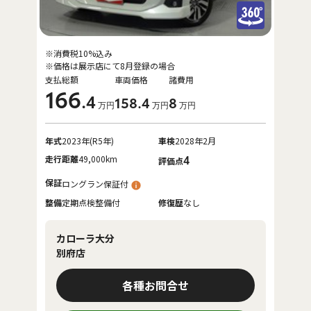
※消費税10%込み
※価格は展示店にて8月登録の場合
支払総額
車両価格
諸費用
166
.4
158
.4
8
万円
万円
万円
年式
2023年(R5年)
車検
2028年2月
走行距離
49,000km
4
評価点
保証
ロングラン保証付
整備
定期点検整備付
修復歴
なし
カローラ大分
別府店
各種お問合せ