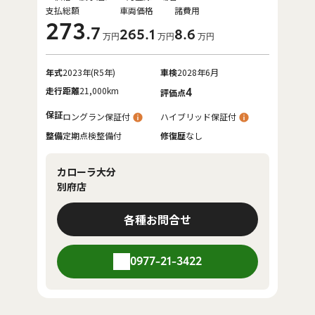
支払総額
車両価格
諸費用
273
.7
265
.1
8
.6
万円
万円
万円
年式
2023年(R5年)
車検
2028年6月
走行距離
21,000km
4
評価点
保証
ロングラン保証付
ハイブリッド保証付
整備
定期点検整備付
修復歴
なし
カローラ大分
別府店
各種お問合せ
0977-21-3422