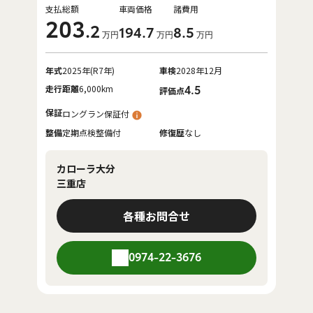
支払総額
車両価格
諸費用
203
.2
194
.7
8
.5
万円
万円
万円
年式
2025年(R7年)
車検
2028年12月
走行距離
6,000km
4.5
評価点
保証
ロングラン保証付
整備
定期点検整備付
修復歴
なし
カローラ大分
三重店
各種お問合せ
0974-22-3676