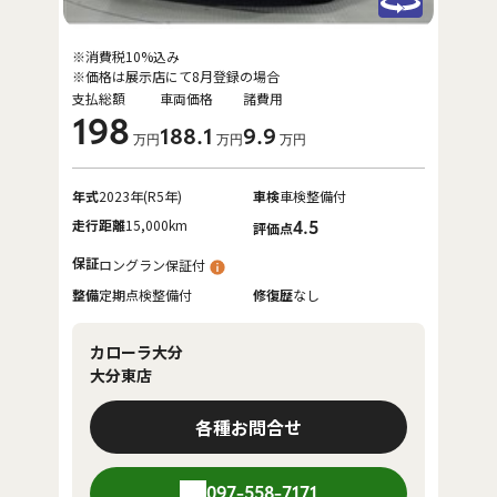
※消費税10%込み
※価格は展示店にて8月登録の場合
支払総額
車両価格
諸費用
198
188
.1
9
.9
万円
万円
万円
年式
2023年(R5年)
車検
車検整備付
走行距離
15,000km
4.5
評価点
保証
ロングラン保証付
整備
定期点検整備付
修復歴
なし
カローラ大分
大分東店
各種お問合せ
097-558-7171