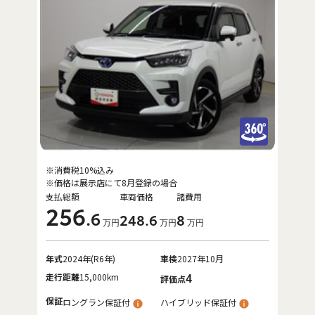
※消費税10%込み
※価格は展示店にて8月登録の場合
支払総額
車両価格
諸費用
256
.6
248
.6
8
万円
万円
万円
年式
2024年(R6年)
車検
2027年10月
走行距離
15,000km
4
評価点
保証
ロングラン保証付
ハイブリッド保証付