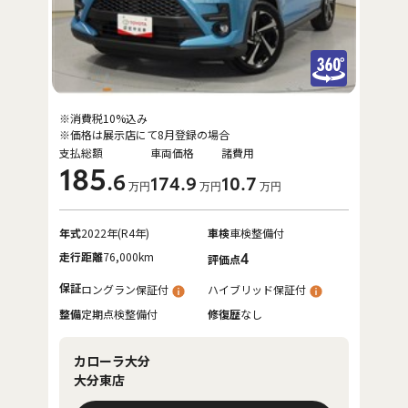
※消費税10%込み
※価格は展示店にて8月登録の場合
支払総額
車両価格
諸費用
185
.6
174
.9
10
.7
万円
万円
万円
年式
2022年(R4年)
車検
車検整備付
走行距離
76,000km
4
評価点
保証
ロングラン保証付
ハイブリッド保証付
整備
定期点検整備付
修復歴
なし
カローラ大分
大分東店