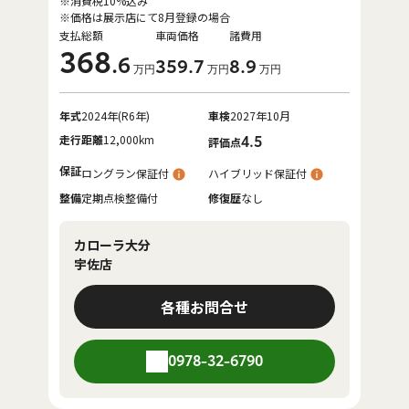
※消費税10%込み
※価格は展示店にて8月登録の場合
支払総額
車両価格
諸費用
368
.6
359
.7
8
.9
万円
万円
万円
年式
2024年(R6年)
車検
2027年10月
走行距離
12,000km
4.5
評価点
保証
ロングラン保証付
ハイブリッド保証付
整備
定期点検整備付
修復歴
なし
カローラ大分
宇佐店
各種お問合せ
0978-32-6790