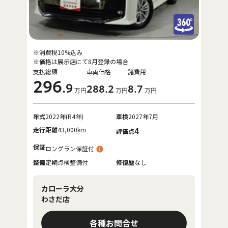
※消費税10%込み
※価格は展示店にて8月登録の場合
支払総額
車両価格
諸費用
296
.9
288
.2
8
.7
万円
万円
万円
年式
2022年(R4年)
車検
2027年7月
走行距離
43,000km
4
評価点
保証
ロングラン保証付
整備
定期点検整備付
修復歴
なし
カローラ大分
わさだ店
各種お問合せ