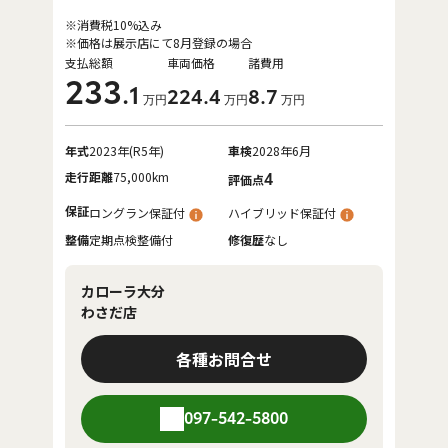
※消費税10%込み
※価格は展示店にて8月登録の場合
支払総額
車両価格
諸費用
233
.1
224
.4
8
.7
万円
万円
万円
年式
2023年(R5年)
車検
2028年6月
走行距離
75,000km
4
評価点
保証
ロングラン保証付
ハイブリッド保証付
整備
定期点検整備付
修復歴
なし
カローラ大分
わさだ店
各種お問合せ
097-542-5800