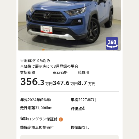
※消費税10%込み
※価格は展示店にて8月登録の場合
支払総額
車両価格
諸費用
356
.3
347
.6
8
.7
万円
万円
万円
年式
2024年(R6年)
車検
2027年7月
走行距離
31,000km
4
評価点
保証
ロングラン保証付
整備
定期点検整備付
修復歴
なし