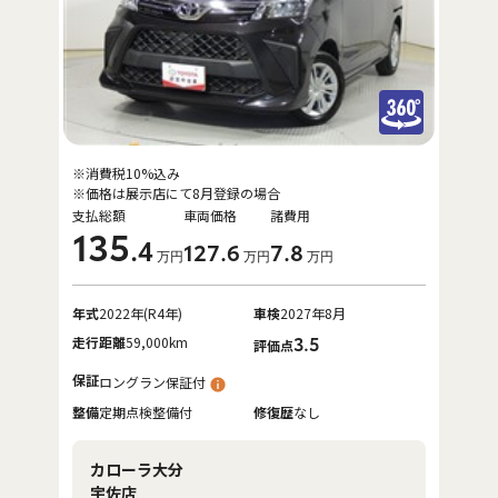
※消費税10%込み
※価格は展示店にて8月登録の場合
支払総額
車両価格
諸費用
135
.4
127
.6
7
.8
万円
万円
万円
年式
2022年(R4年)
車検
2027年8月
走行距離
59,000km
3.5
評価点
保証
ロングラン保証付
整備
定期点検整備付
修復歴
なし
カローラ大分
宇佐店