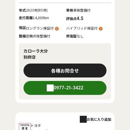
年式
2023年(R5年)
車検
車検整備付
走行距離
14,000km
4.5
評価点
保証
ロングラン保証付
ハイブリッド保証付
整備
定期点検整備付
修復歴
なし
カローラ大分
別府店
各種お問合せ
0977-21-3422
お気に入り追加
トヨタ