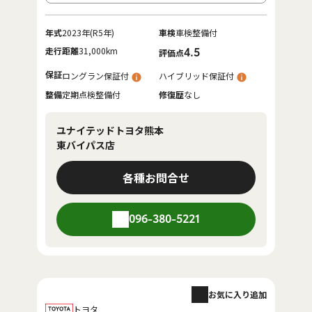
年式
2023年(R5年)
車検
車検整備付
走行距離
31,000km
4.5
評価点
保証
ロングラン保証付
ハイブリッド保証付
整備
定期点検整備付
修復歴
なし
ユナイテッドトヨタ熊本
東バイパス店
各種お問合せ
096-380-5221
お気に入り追加
トヨタ