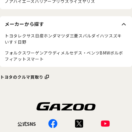
ノア
ハイエース
ハリアー
プリウス
ライズ
ヤリス
メーカーから探す
トヨタ
レクサス
日産
ホンダ
マツダ
三菱
スバル
ダイハツ
スズキ
いすゞ
日野
フォルクスワーゲン
アウディ
メルセデス・ベンツ
BMW
ボルボ
フィアット
スマート
トヨタのクルマ買取り
公式SNS