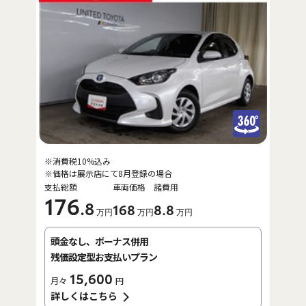
※消費税10%込み
※価格は展示店にて8月登録の場合
支払総額
車両価格
諸費用
176
.8
168
8
.8
万円
万円
万円
頭金なし、ボーナス併用
残価設定型お支払いプラン
15,600
月々
円
詳しくはこちら