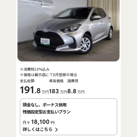
※消費税10%込み
※価格は展示店にて8月登録の場合
支払総額
車両価格
諸費用
191
.8
183
8
.8
万円
万円
万円
頭金なし、ボーナス併用
残価設定型お支払いプラン
18,100
月々
円
詳しくはこちら