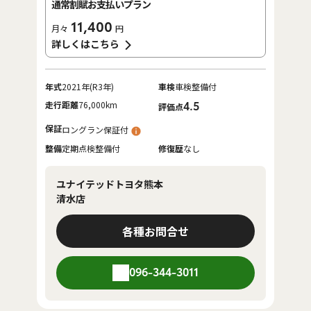
通常割賦お支払いプラン
11,400
月々
円
詳しくはこちら
年式
2021年(R3年)
車検
車検整備付
走行距離
76,000km
4.5
評価点
保証
ロングラン保証付
整備
定期点検整備付
修復歴
なし
ユナイテッドトヨタ熊本
清水店
各種お問合せ
096-344-3011