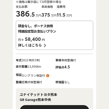
※価格は展示店にて8月登録の場合
支払総額
車両価格
諸費用
386
.5
375
11
.5
万円
万円
万円
頭金なし、ボーナス併用
残価設定型お支払いプラン
58,400
月々
円
詳しくはこちら
年式
2021年(R3年)
車検
車検整備付
走行距離
13,000km
4.5
評価点
保証
ロングラン保証付
整備
定期点検整備付
修復歴
なし
ユナイテッドトヨタ熊本
GR Garage熊本中央