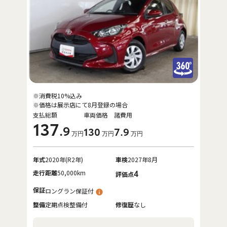
※消費税10%込み
※価格は展示店にて8月登録の場合
支払総額
車両価格
諸費用
137
.9
130
7
.9
万円
万円
万円
年式
2020年(R2年)
車検
2027年8月
走行距離
50,000km
4
評価点
保証
ロングラン保証付
整備
定期点検整備付
修復歴
なし