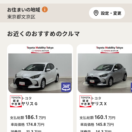
お住まいの地域
設定・変更
東京都文京区
お近くのおすすめのクルマ
トヨタ
トヨタ
ヤリス G
ヤリス X
186.1
160.1
支払総額
万円
支払総額
万円
車両価格
174.8
万円
車両価格
145.8
万円
諸費用
11.3
万円
諸費用
14.3
万円