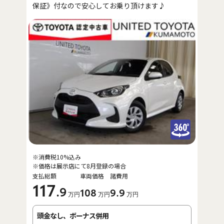
保証》付なので安心してお乗り頂けます♪
※消費税10%込み
※価格は展示店にて8月登録の場合
支払総額
車両価格
諸費用
117
.9
108
9
.9
万円
万円
万円
頭金なし、ボーナス併用