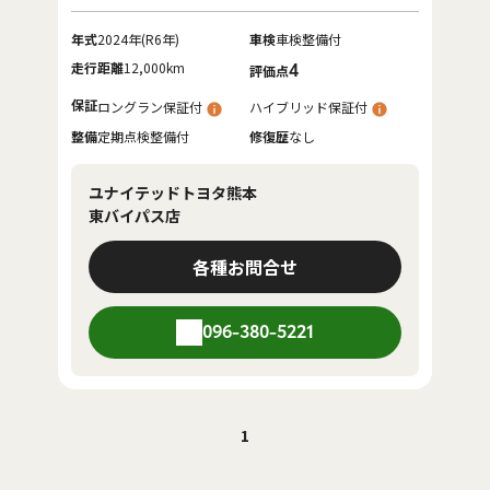
年式
2024年(R6年)
車検
車検整備付
走行距離
12,000km
4
評価点
保証
ロングラン保証付
ハイブリッド保証付
整備
定期点検整備付
修復歴
なし
ユナイテッドトヨタ熊本
東バイパス店
各種お問合せ
096-380-5221
1