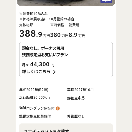
※消費税10%込み
※価格は展示店にて8月登録の場合
支払総額
車両価格
諸費用
388
.9
380
8
.9
万円
万円
万円
頭金なし、ボーナス併用
残価設定型お支払いプラン
44,300
月々
円
詳しくはこちら
年式
2020年(R2年)
車検
2027年10月
走行距離
30,000km
4.5
評価点
保証
ロングラン保証付
整備
定期点検整備付
修復歴
なし
ユナイテッドトヨタ熊本