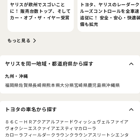
ヤリスが欧州でスゴいこと
トヨタ、ヤリスのレーダーク
に！ 販売台数トップ、そして
ルーズコントロールを全車速
カー・オブ・ザ・イヤー受賞
追従に！ 安全・安心・快適
備も拡充
もっと見る
ヤリスを同一地域・都道府県から探す
九州・沖縄
福岡県
佐賀県
長崎県
熊本県
大分県
宮崎県
鹿児島県
沖縄県
トヨタの車名から探す
８６
Ｃ－ＨＲ
アクア
アルファード
ウィッシュ
ヴェルファイア
ヴォクシー
エスクァイア
エスティマ
カローラ
カローラフィールダー
クラウン
クラウンアスリート
シエンタ