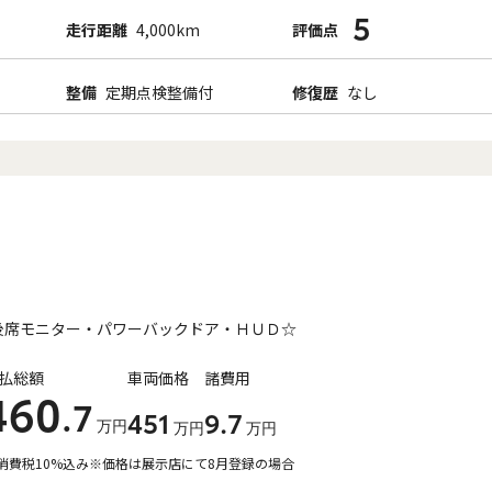
5
走行距離
4,000km
評価点
整備
定期点検整備付
修復歴
なし
後席モニター・パワーバックドア・ＨＵＤ☆
払総額
車両価格
諸費用
460
.7
451
9
.7
万円
万円
万円
消費税10%込み
※価格は展示店にて8月登録の場合