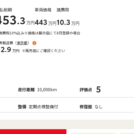
払総額
車両価格
諸費用
453
.3
443
10
.3
万円
万円
万円
消費税10%込み
※価格は展示店にて8月登録の場合
考輸送費（
東京都
）
+2.9
万円
※販売店にご確認ください
5
走行距離
10,000km
評価点
整備
定期点検整備付
修復歴
なし