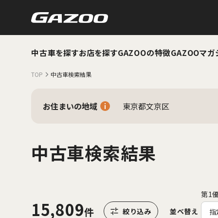
中古車を探す
お店を探す
GAZOOの特徴
GAZOOマガ
TOP
中古車検索結果
お住まいの地域
東京都文京区
中古車検索結果
第1
15,809
並べ替え
指