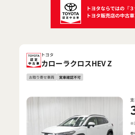
トヨタ
カローラクロスHEV Z
支
※
参