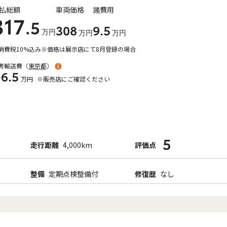
払総額
車両価格
諸費用
317
.5
308
9
.5
万円
万円
万円
消費税10%込み
※価格は展示店にて8月登録の場合
考輸送費（
東京都
）
+6.5
万円
※販売店にご確認ください
5
走行距離
4,000km
評価点
整備
定期点検整備付
修復歴
なし