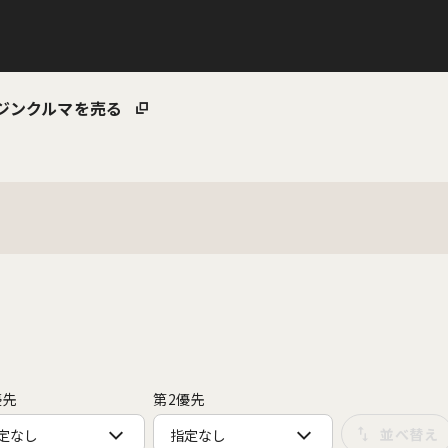
ジン
クルマを売る
優先
第2優先
定なし
指定なし