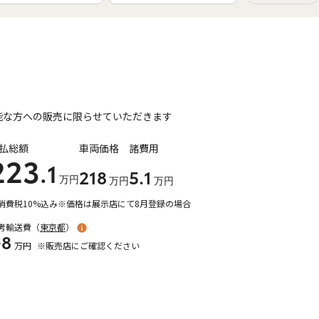
能な方への販売に限らせていただきます
払総額
車両価格
諸費用
223
.1
218
5
.1
万円
万円
万円
消費税10%込み
※価格は展示店にて8月登録の場合
考輸送費（
東京都
）
+8
万円
※販売店にご確認ください