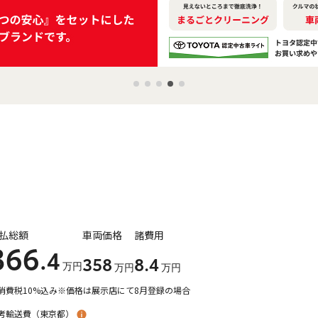
払総額
車両価格
諸費用
366
.4
358
8
.4
万円
万円
万円
消費税10%込み
※価格は展示店にて8月登録の場合
考輸送費（
東京都
）