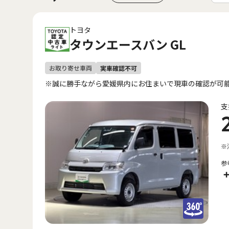
トヨタ
タウンエースバン GL
※誠に勝手ながら愛媛県内にお住まいで現車の確認が可
支
※
参