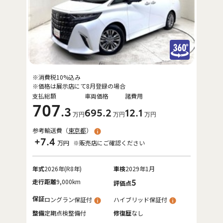
※消費税10%込み
※価格は展示店にて8月登録の場合
支払総額
車両価格
諸費用
707
.3
695
.2
12
.1
万円
万円
万円
参考輸送費（
東京都
）
+7.4
万円
※販売店にご確認ください
年式
2026年(R8年)
車検
2029年1月
走行距離
9,000km
5
評価点
保証
ロングラン保証付
ハイブリッド保証付
整備
定期点検整備付
修復歴
なし