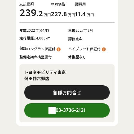
支払総額
車両価格
諸費用
239
.2
227
.8
11
.4
万円
万円
万円
年式
2022年(R4年)
車検
2027年9月
走行距離
14,000km
4
評価点
保証
ロングラン保証付
ハイブリッド保証付
整備
定期点検整備付
修復歴
なし
トヨタモビリティ東京
蒲田仲六郷店
各種お問合せ
03-3736-2121