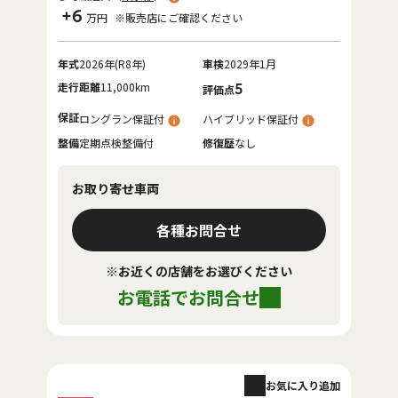
+6
万円
※販売店にご確認ください
年式
2026年(R8年)
車検
2029年1月
走行距離
11,000km
5
評価点
保証
ロングラン保証付
ハイブリッド保証付
整備
定期点検整備付
修復歴
なし
お取り寄せ車両
各種お問合せ
※お近くの店舗をお選びください
お電話でお問合せ
お気に入り追加