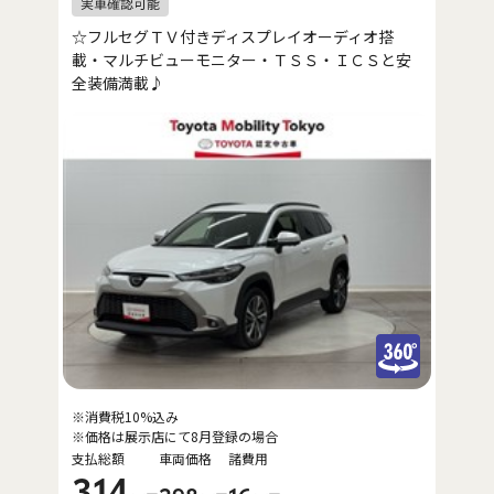
☆フルセグＴＶ付きディスプレイオーディオ搭
載・マルチビューモニター・ＴＳＳ・ＩＣＳと安
全装備満載♪
※消費税10%込み
※価格は展示店にて8月登録の場合
支払総額
車両価格
諸費用
314