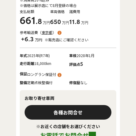
※価格は展示店にて8月登録の場合
支払総額
車両価格
諸費用
661
.8
650
11
.8
万円
万円
万円
参考輸送費（
東京都
）
+6.3
万円
※販売店にご確認ください
年式
2025年(R7年)
車検
2028年1月
走行距離
18,000km
5
評価点
保証
ロングラン保証付
整備
定期点検整備付
修復歴
なし
お取り寄せ車両
各種お問合せ
※お近くの店舗をお選びください
お電話でお問合せ