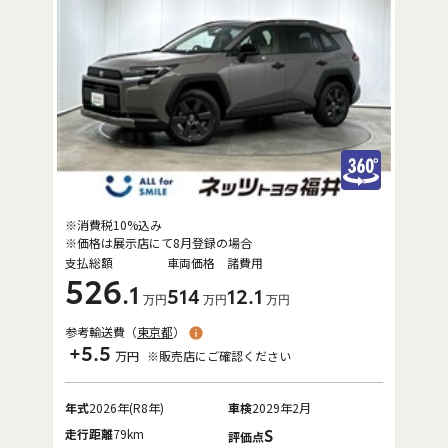
※消費税10%込み
※価格は展示店にて8月登録の場合
支払総額
車両価格
諸費用
526
.1
514
12
.1
万円
万円
万円
参考輸送費（
東京都
）
+5.5
万円
※販売店にご確認ください
年式
2026年(R8年)
車検
2029年2月
走行距離
79km
S
評価点