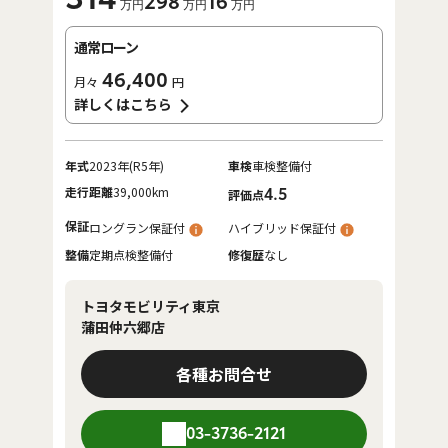
298
16
万円
万円
万円
通常ローン
46,400
月々
円
詳しくはこちら
年式
2023年(R5年)
車検
車検整備付
走行距離
39,000km
4.5
評価点
保証
ロングラン保証付
ハイブリッド保証付
整備
定期点検整備付
修復歴
なし
トヨタモビリティ東京
蒲田仲六郷店
各種お問合せ
03-3736-2121