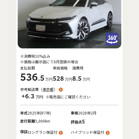
※消費税10%込み
※価格は展示店にて8月登録の場合
支払総額
車両価格
諸費用
536
.5
528
8
.5
万円
万円
万円
参考輸送費（
東京都
）
+6.3
万円
※販売店にご確認ください
年式
2025年(R7年)
車検
2028年2月
走行距離
5,000km
5
評価点
保証
ロングラン保証付
ハイブリッド保証付