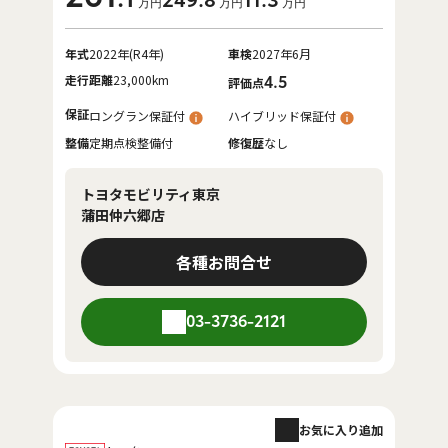
249
.8
11
.3
万円
万円
万円
年式
2022年(R4年)
車検
2027年6月
走行距離
23,000km
4.5
評価点
保証
ロングラン保証付
ハイブリッド保証付
整備
定期点検整備付
修復歴
なし
トヨタモビリティ東京
蒲田仲六郷店
各種お問合せ
03-3736-2121
お気に入り追加