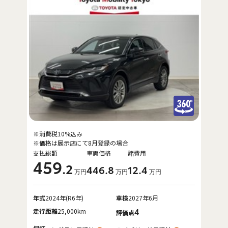
※消費税10%込み
※価格は展示店にて8月登録の場合
支払総額
車両価格
諸費用
459
.2
446
.8
12
.4
万円
万円
万円
年式
2024年(R6年)
車検
2027年6月
走行距離
25,000km
4
評価点