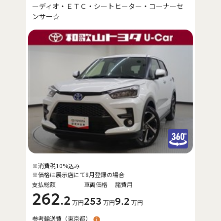
ーディオ・ＥＴＣ・シートヒーター・コーナーセ
ンサー☆
※消費税10%込み
※価格は展示店にて8月登録の場合
支払総額
車両価格
諸費用
262
.2
253
9
.2
万円
万円
万円
参考輸送費（
東京都
）