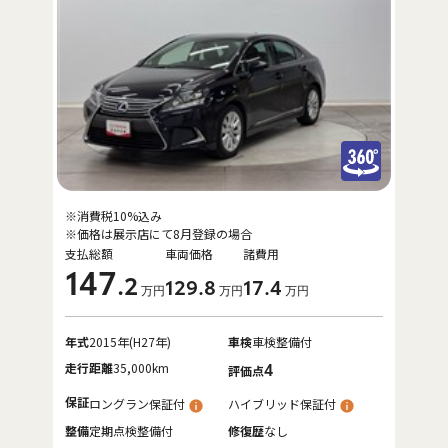
※消費税10%込み
※価格は展示店にて8月登録の場合
支払総額
車両価格
諸費用
147
.2
129
.8
17
.4
万円
万円
万円
年式
2015年(H27年)
車検
車検整備付
走行距離
35,000km
4
評価点
保証
ロングラン保証付
ハイブリッド保証付
整備
定期点検整備付
修復歴
なし