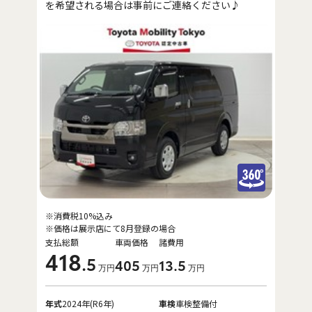
を希望される場合は事前にご連絡ください♪
※消費税10%込み
※価格は展示店にて8月登録の場合
支払総額
車両価格
諸費用
418
.5
405
13
.5
万円
万円
万円
年式
2024年(R6年)
車検
車検整備付