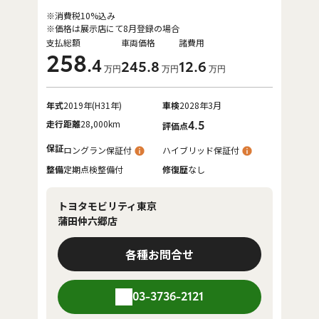
※消費税10%込み
※価格は展示店にて8月登録の場合
支払総額
車両価格
諸費用
258
.4
245
.8
12
.6
万円
万円
万円
年式
2019年(H31年)
車検
2028年3月
走行距離
28,000km
4.5
評価点
保証
ロングラン保証付
ハイブリッド保証付
整備
定期点検整備付
修復歴
なし
トヨタモビリティ東京
蒲田仲六郷店
各種お問合せ
03-3736-2121