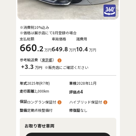
※消費税10%込み
※価格は展示店にて8月登録の場合
支払総額
車両価格
諸費用
660
.2
649
.8
10
.4
万円
万円
万円
参考輸送費（
東京都
）
+3.3
万円
※販売店にご確認ください
年式
2025年(R7年)
車検
2028年11月
走行距離
2,000km
4
評価点
保証
ロングラン保証付
ハイブリッド保証付
整備
定期点検整備付
修復歴
なし
お取り寄せ車両