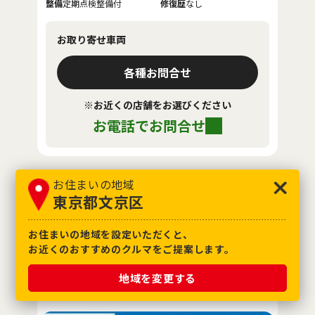
整備
定期点検整備付
修復歴
なし
お取り寄せ車両
各種お問合せ
※お近くの店舗をお選びください
お電話でお問合せ
お住まいの地域
お気に入り追加
東京都文京区
トヨタ
RAV4 HEV G
お住まいの地域を設定いただくと、
お近くのおすすめのクルマをご提案します。
地域を変更する
純正ディスプレイオーディオ・ＥＴＣ・全周囲モ
ニター・レーダークルーズコントロール装備