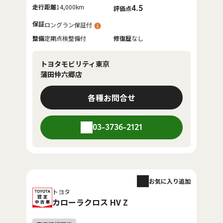
走行距離
14,000km
4.5
評価点
保証
ロングラン保証付
整備
定期点検整備付
修復歴
なし
トヨタモビリティ東京
蒲田仲六郷店
各種お問合せ
03-3736-2121
お気に入り追加
トヨタ
カローラクロス HV Z