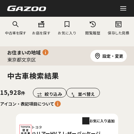
中古車を探す
お店を探す
お気に入り
閲覧履歴
保存した見積
お住まいの地域
設定・変更
東京都文京区
中古車検索結果
15,928
絞り込み
並べ替え
アイコン・表記項目について
お気に入り追加
トヨタ
ハリアーHV Z レザーパッケージ