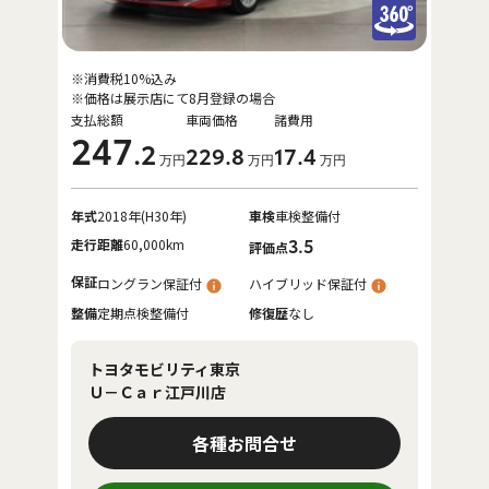
※消費税10%込み
※価格は展示店にて8月登録の場合
支払総額
車両価格
諸費用
247
.2
229
.8
17
.4
万円
万円
万円
年式
2018年(H30年)
車検
車検整備付
走行距離
60,000km
3.5
評価点
保証
ロングラン保証付
ハイブリッド保証付
整備
定期点検整備付
修復歴
なし
トヨタモビリティ東京
Ｕ－Ｃａｒ江戸川店
各種お問合せ