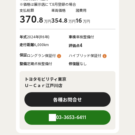
※価格は展示店にて8月登録の場合
支払総額
車両価格
諸費用
370
.8
354
.8
16
万円
万円
万円
年式
2024年(R6年)
車検
車検整備付
走行距離
6,000km
4
評価点
保証
ロングラン保証付
ハイブリッド保証付
整備
定期点検整備付
修復歴
なし
トヨタモビリティ東京
Ｕ－Ｃａｒ江戸川店
各種お問合せ
03-3653-6411