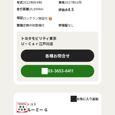
年式
2022年(R4年)
車検
2027年10月
走行距離
20,000km
4.5
評価点
保証
ロングラン保証付
整備
定期点検整備付
修復歴
なし
トヨタモビリティ東京
Ｕ－Ｃａｒ江戸川店
各種お問合せ
03-3653-6411
お気に入り追加
トヨタ
ルーミー G