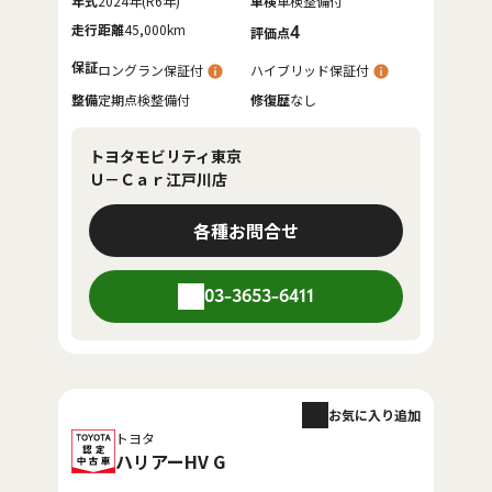
年式
2024年(R6年)
車検
車検整備付
走行距離
45,000km
4
評価点
保証
ロングラン保証付
ハイブリッド保証付
整備
定期点検整備付
修復歴
なし
トヨタモビリティ東京
Ｕ－Ｃａｒ江戸川店
各種お問合せ
03-3653-6411
お気に入り追加
トヨタ
ハリアーHV G