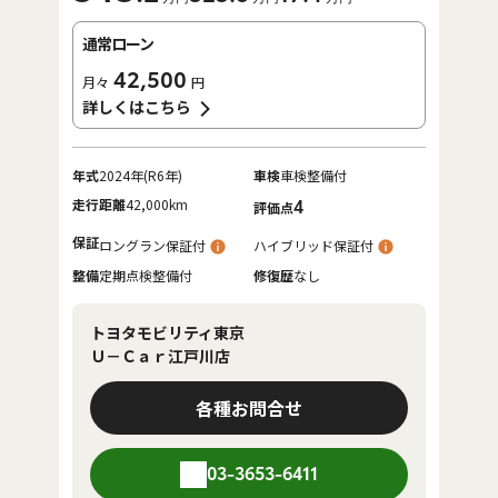
通常ローン
42,500
月々
円
詳しくはこちら
年式
2024年(R6年)
車検
車検整備付
走行距離
42,000km
4
評価点
保証
ロングラン保証付
ハイブリッド保証付
整備
定期点検整備付
修復歴
なし
トヨタモビリティ東京
Ｕ－Ｃａｒ江戸川店
各種お問合せ
03-3653-6411