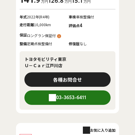
.9
126
.8
15
.1
万円
万円
万円
年式
2022年(R4年)
車検
車検整備付
走行距離
10,000km
4
評価点
保証
ロングラン保証付
整備
定期点検整備付
修復歴
なし
トヨタモビリティ東京
Ｕ－Ｃａｒ江戸川店
各種お問合せ
03-3653-6411
お気に入り追加