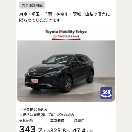
東京・埼玉・千葉・神奈川・茨城・山梨の販売に
限らせていただきます
※消費税10%込み
※価格は展示店にて8月登録の場合
支払総額
車両価格
諸費用
343
.2
325
.8
17
.4
万円
万円
万円