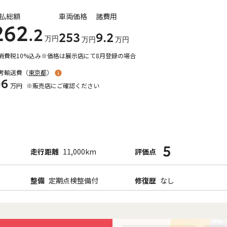
払総額
車両価格
諸費用
262
.2
253
9
.2
万円
万円
万円
消費税10%込み
※価格は展示店にて8月登録の場合
考輸送費（
東京都
）
+6
万円
※販売店にご確認ください
5
走行距離
11,000km
評価点
整備
定期点検整備付
修復歴
なし