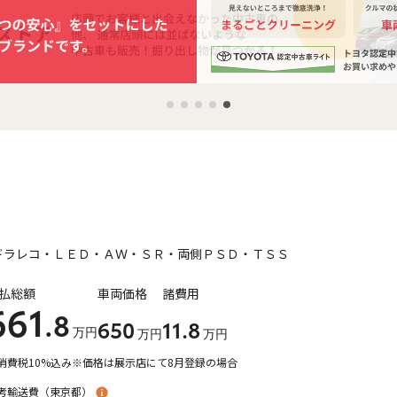
ドラレコ・ＬＥＤ・ＡＷ・ＳＲ・両側ＰＳＤ・ＴＳＳ
払総額
車両価格
諸費用
661
.8
650
11
.8
万円
万円
万円
消費税10%込み
※価格は展示店にて8月登録の場合
考輸送費（
東京都
）