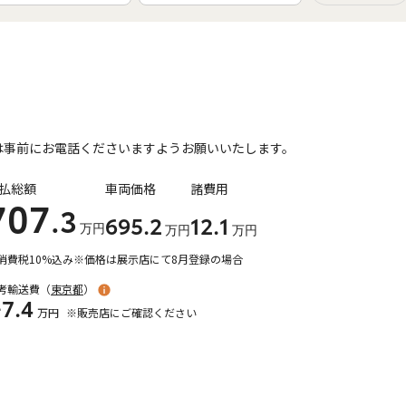
は事前にお電話くださいますようお願いいたします。
払総額
車両価格
諸費用
707
.3
695
.2
12
.1
万円
万円
万円
消費税10%込み
※価格は展示店にて8月登録の場合
考輸送費（
東京都
）
+7.4
万円
※販売店にご確認ください