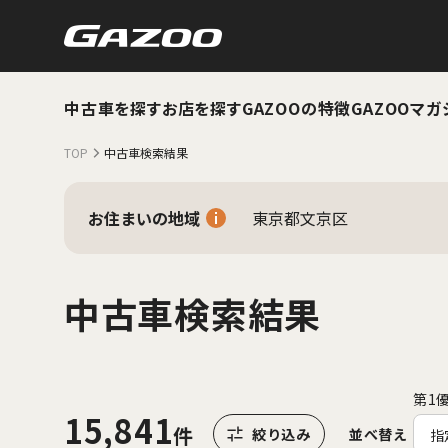
中古車を探す
お店を探す
GAZOOの特徴
GAZOOマガ
TOP
中古車検索結果
お住まいの地域
東京都文京区
中古車検索結果
第1
15,841
並べ替え
指