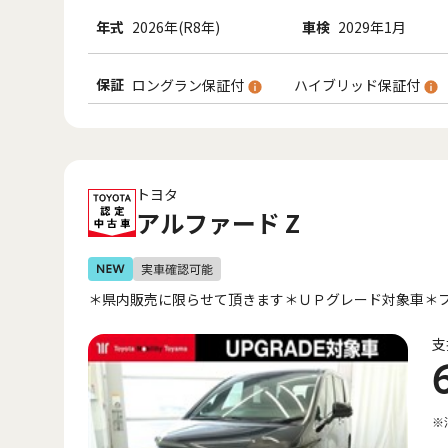
年式
2026年(R8年)
車検
2029年1月
保証
ロングラン保証付
ハイブリッド保証付
トヨタ
アルファード Z
＊県内販売に限らせて頂きます＊ＵＰグレード対象車＊
支
※