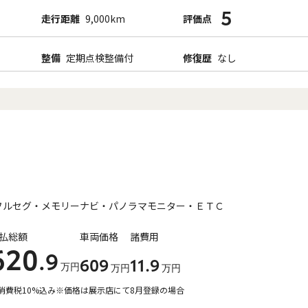
5
走行距離
9,000km
評価点
整備
定期点検整備付
修復歴
なし
フルセグ・メモリーナビ・パノラマモニター・ＥＴＣ
払総額
車両価格
諸費用
620
.9
609
11
.9
万円
万円
万円
消費税10%込み
※価格は展示店にて8月登録の場合