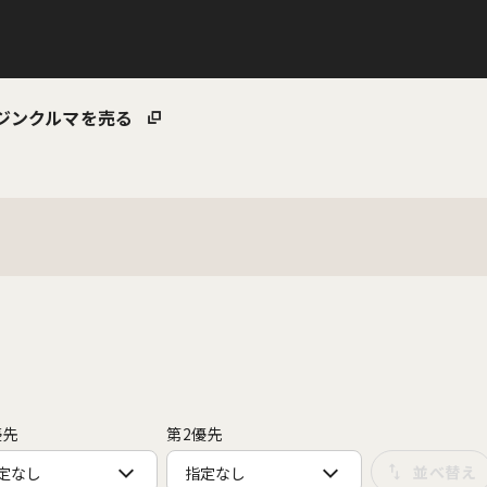
ジン
クルマを売る
優先
第2優先
定なし
指定なし