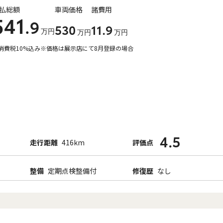
払総額
車両価格
諸費用
541
.9
530
11
.9
万円
万円
万円
消費税10%込み
※価格は展示店にて8月登録の場合
4.5
走行距離
416km
評価点
整備
定期点検整備付
修復歴
なし