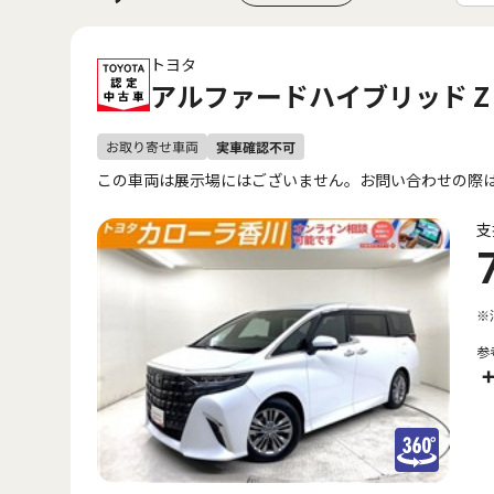
トヨタ
アルファードハイブリッド Z
この車両は展示場にはございません。お問い合わせの際
支
※
参