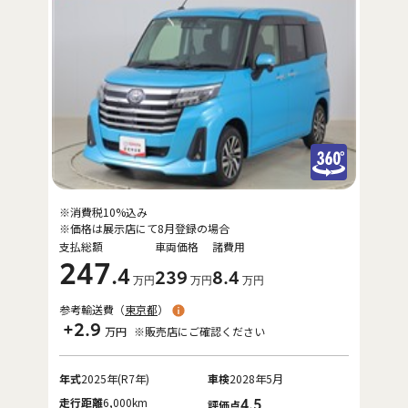
※消費税10%込み
※価格は展示店にて8月登録の場合
支払総額
車両価格
諸費用
247
.4
239
8
.4
万円
万円
万円
参考輸送費（
東京都
）
+2.9
万円
※販売店にご確認ください
年式
2025年(R7年)
車検
2028年5月
走行距離
6,000km
4.5
評価点