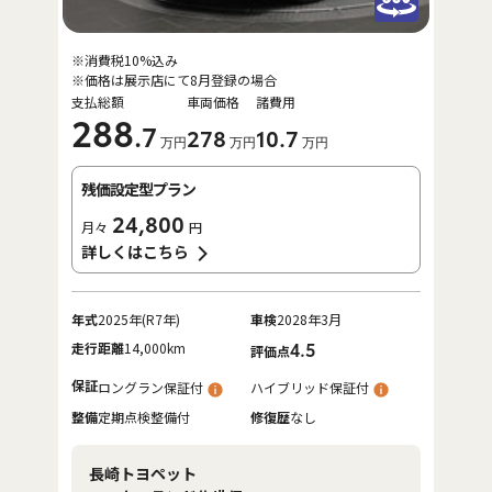
※消費税10%込み
※価格は展示店にて8月登録の場合
支払総額
車両価格
諸費用
288
.7
278
10
.7
万円
万円
万円
残価設定型プラン
24,800
月々
円
詳しくはこちら
年式
2025年(R7年)
車検
2028年3月
走行距離
14,000km
4.5
評価点
保証
ロングラン保証付
ハイブリッド保証付
整備
定期点検整備付
修復歴
なし
長崎トヨペット