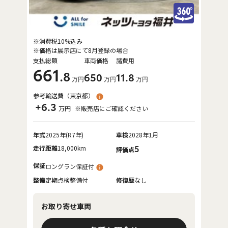
※消費税10%込み
※価格は展示店にて8月登録の場合
支払総額
車両価格
諸費用
661
.8
650
11
.8
万円
万円
万円
参考輸送費（
東京都
）
+6.3
万円
※販売店にご確認ください
年式
2025年(R7年)
車検
2028年1月
走行距離
18,000km
5
評価点
保証
ロングラン保証付
整備
定期点検整備付
修復歴
なし
お取り寄せ車両