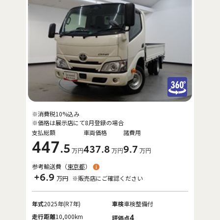
※消費税10%込み
※価格は展示店にて8月登録の場合
支払総額
車両価格
諸費用
447
.5
437
.8
9
.7
万円
万円
万円
参考輸送費（
東京都
）
+6.9
万円
※販売店にご確認ください
年式
2025年(R7年)
車検
車検整備付
走行距離
10,000km
4
評価点