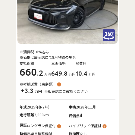
※消費税10%込み
※価格は展示店にて8月登録の場合
支払総額
車両価格
諸費用
660
.2
649
.8
10
.4
万円
万円
万円
参考輸送費（
東京都
）
+3.3
万円
※販売店にご確認ください
年式
2025年(R7年)
車検
2028年11月
走行距離
2,000km
4
評価点
保証
ロングラン保証付
ハイブリッド保証付
整備
定期点検整備付
修復歴
なし