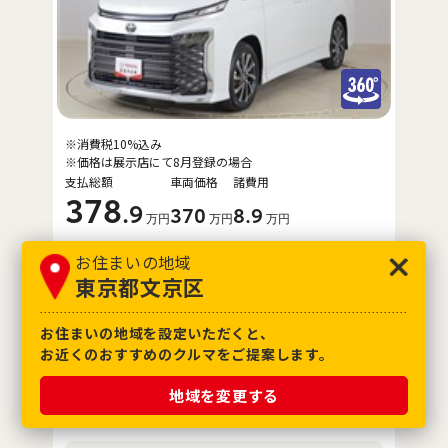
※消費税10%込み
※価格は展示店にて8月登録の場合
支払総額
車両価格
諸費用
378
.9
370
8
.9
万円
万円
万円
参考輸送費（
東京都
）
お住まいの地域
+3.3
万円
※販売店にご確認ください
東京都文京区
年式
2024年(R6年)
車検
2027年5月
お住まいの地域を設定いただくと、
お近くのおすすめのクルマをご提案します。
走行距離
22,000km
4
評価点
保証
ロングラン保証付
地域を変更する
整備
定期点検整備付
修復歴
なし