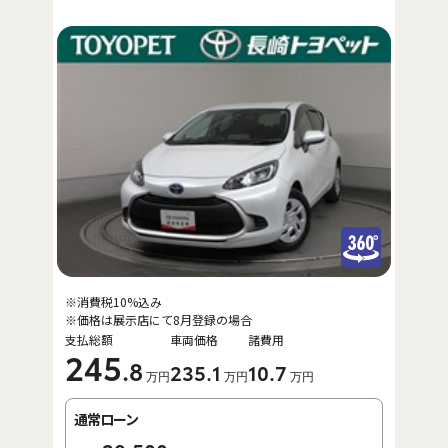
※消費税10%込み
※価格は展示店にて8月登録の場合
支払総額
車両価格
諸費用
245
.8
235
.1
10
.7
万円
万円
万円
通常ローン