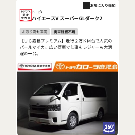
お気に入り追加
トヨタ
ハイエースV スーパーGLダーク2
【ＵＧ霧島プレミアム】走行２万ＫＭ台で人気の
パールマイカ。広い荷室で仕事もレジャーも大活
躍の一台。