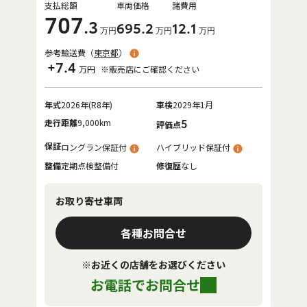
支払総額
車両価格
諸費用
707
.3
695
.2
12
.1
万円
万円
万円
参考輸送費（
東京都
）
+7.4
万円
※販売店にご確認ください
年式
2026年(R8年)
車検
2029年1月
走行距離
9,000km
5
評価点
保証
ロングラン保証付
ハイブリッド保証付
整備
定期点検整備付
修復歴
なし
お取り寄せ車両
各種お問合せ
※お近くの店舗をお選びください
お電話でお問合せ