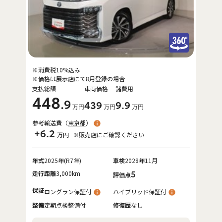
※消費税10%込み
※価格は展示店にて8月登録の場合
支払総額
車両価格
諸費用
448
.9
439
9
.9
万円
万円
万円
参考輸送費（
東京都
）
+6.2
万円
※販売店にご確認ください
年式
2025年(R7年)
車検
2028年11月
走行距離
3,000km
5
評価点
保証
ロングラン保証付
ハイブリッド保証付
整備
定期点検整備付
修復歴
なし