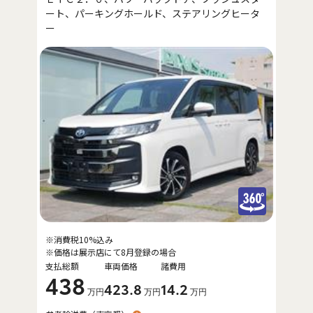
ート、パーキングホールド、ステアリングヒータ
ー
※消費税10%込み
※価格は展示店にて8月登録の場合
支払総額
車両価格
諸費用
438
423
.8
14
.2
万円
万円
万円