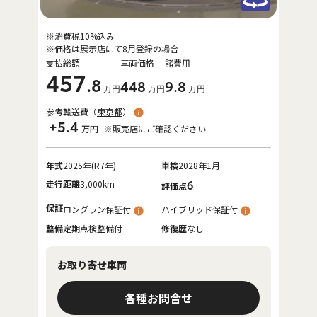
※消費税10%込み
※価格は展示店にて8月登録の場合
支払総額
車両価格
諸費用
457
.8
448
9
.8
万円
万円
万円
参考輸送費（
東京都
）
+5.4
万円
※販売店にご確認ください
年式
2025年(R7年)
車検
2028年1月
走行距離
3,000km
6
評価点
保証
ロングラン保証付
ハイブリッド保証付
整備
定期点検整備付
修復歴
なし
お取り寄せ車両
各種お問合せ