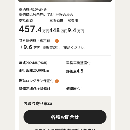
※消費税10%込み
※価格は展示店にて8月登録の場合
支払総額
車両価格
諸費用
457
.4
448
9
.4
万円
万円
万円
参考輸送費（
東京都
）
+9.6
万円
※販売店にご確認ください
年式
2024年(R6年)
車検
車検整備付
走行距離
20,000km
4.5
評価点
保証
ロングラン保証付
整備
定期点検整備付
修復歴
なし
お取り寄せ車両
各種お問合せ