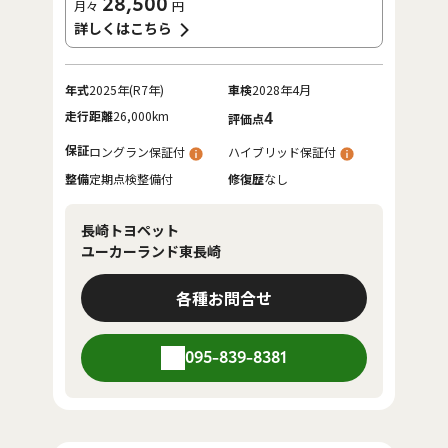
28,500
月々
円
詳しくはこちら
年式
2025年(R7年)
車検
2028年4月
走行距離
26,000km
4
評価点
保証
ロングラン保証付
ハイブリッド保証付
整備
定期点検整備付
修復歴
なし
長崎トヨペット
ユーカーランド東長崎
各種お問合せ
095-839-8381