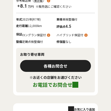
参考輸送費（
東京都
）
+8.1
万円
※販売店にご確認ください
年式
2025年(R7年)
車検
車検整備付
走行距離
12,000km
4.5
評価点
保証
ロングラン保証付
ハイブリッド保証付
整備
定期点検整備付
修復歴
なし
お取り寄せ車両
各種お問合せ
※お近くの店舗をお選びください
お電話でお問合せ
お気に入り追加