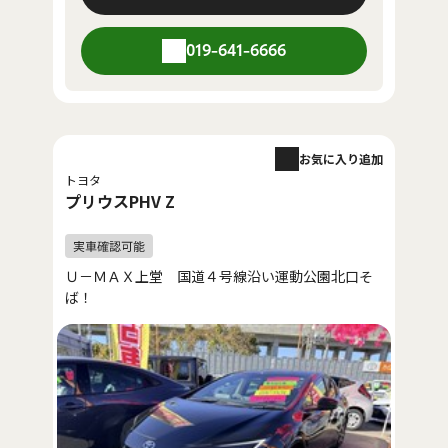
019-641-6666
お気に入り追加
トヨタ
プリウスPHV Z
Ｕ－ＭＡＸ上堂 国道４号線沿い運動公園北口そ
ば！