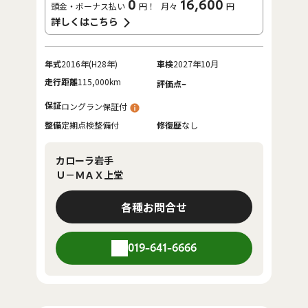
0
16,600
頭金・ボーナス払い
円！
月々
円
詳しくはこちら
年式
2016年(H28年)
車検
2027年10月
走行距離
115,000km
-
評価点
保証
ロングラン保証付
整備
定期点検整備付
修復歴
なし
カローラ岩手
Ｕ－ＭＡＸ上堂
各種お問合せ
019-641-6666