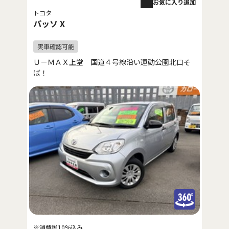
お気に入り追加
トヨタ
パッソ X
Ｕ－ＭＡＸ上堂 国道４号線沿い運動公園北口そ
ば！
※消費税10%込み