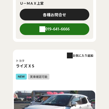
Ｕ－ＭＡＸ上堂
各種お問合せ
019-641-6666
お気に入り追加
トヨタ
ライズ X S