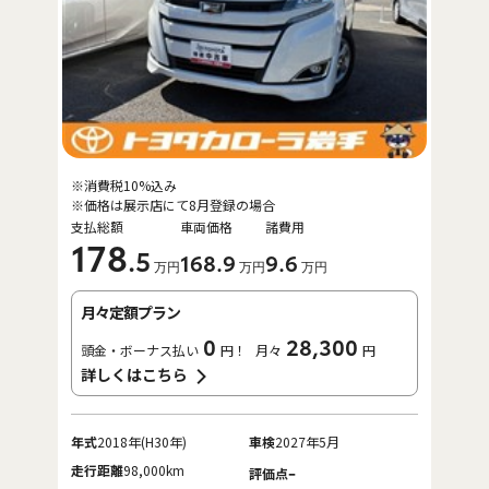
※消費税10%込み
※価格は展示店にて8月登録の場合
支払総額
車両価格
諸費用
178
.5
168
.9
9
.6
万円
万円
万円
月々定額プラン
0
28,300
頭金・ボーナス払い
円！
月々
円
詳しくはこちら
年式
2018年(H30年)
車検
2027年5月
走行距離
98,000km
-
評価点