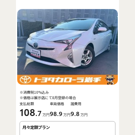
※消費税10%込み
※価格は展示店にて8月登録の場合
支払総額
車両価格
諸費用
108
.7
98
.9
9
.8
万円
万円
万円
月々定額プラン