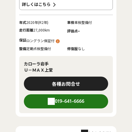
詳しくはこちら
年式
2020年(R2年)
車検
車検整備付
走行距離
27,000km
-
評価点
保証
ロングラン保証付
整備
定期点検整備付
修復歴
なし
カローラ岩手
Ｕ－ＭＡＸ上堂
各種お問合せ
019-641-6666