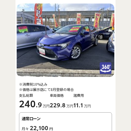
※消費税10%込み
※価格は展示店にて8月登録の場合
支払総額
車両価格
諸費用
240
.9
229
.8
11
.1
万円
万円
万円
通常ローン
22,100
月々
円