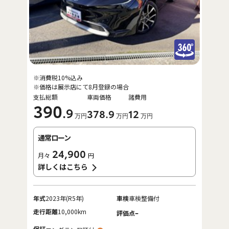
※消費税10%込み
※価格は展示店にて8月登録の場合
支払総額
車両価格
諸費用
390
.9
378
.9
12
万円
万円
万円
通常ローン
24,900
月々
円
詳しくはこちら
年式
2023年(R5年)
車検
車検整備付
走行距離
10,000km
-
評価点
保証