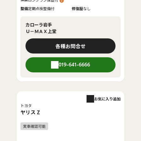
整備
定期点検整備付
修復歴
なし
カローラ岩手
Ｕ－ＭＡＸ上堂
各種お問合せ
019-641-6666
お気に入り追加
トヨタ
ヤリス Z