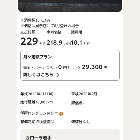
※消費税10%込み
※価格は展示店にて8月登録の場合
支払総額
車両価格
諸費用
229
218
.9
10
.1
万円
万円
万円
月々定額プラン
0
29,300
頭金・ボーナス払い
円！
月々
円
詳しくはこちら
年式
2019年(H31年)
車検
2028年2月
走行距離
43,000km
-
評価点
保証
ロングラン保証付
整備
定期点検整備付
修復歴
なし
カローラ岩手