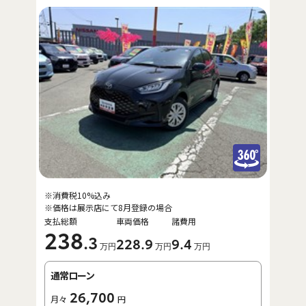
※消費税10%込み
※価格は展示店にて8月登録の場合
支払総額
車両価格
諸費用
238
.3
228
.9
9
.4
万円
万円
万円
通常ローン
26,700
月々
円