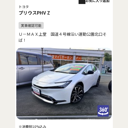
お気に入り追加
トヨタ
プリウスPHV Z
Ｕ－ＭＡＸ上堂 国道４号線沿い運動公園北口そ
ば！
※消費税10%込み