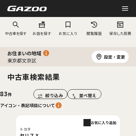
中古車を探す
お店を探す
お気に入り
閲覧履歴
保存した見積
お住まいの地域
設定・変更
東京都文京区
中古車検索結果
83
絞り込み
並べ替え
アイコン・表記項目について
お気に入り追加
トヨタ
ヤリス X