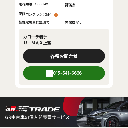
走行距離
17,000km
-
評価点
保証
ロングラン保証付
整備
定期点検整備付
修復歴
なし
カローラ岩手
Ｕ－ＭＡＸ上堂
各種お問合せ
019-641-6666