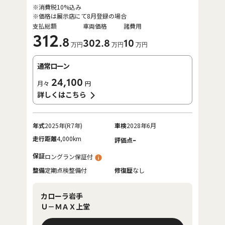
※消費税10%込み
※価格は展示店にて8月登録の場合
支払総額
車両価格
諸費用
312
.8
302
.8
10
万円
万円
万円
通常ローン
24,100
月々
円
詳しくはこちら
年式
2025年(R7年)
車検
2028年6月
走行距離
4,000km
-
評価点
保証
ロングラン保証付
整備
定期点検整備付
修復歴
なし
カローラ岩手
Ｕ－ＭＡＸ上堂