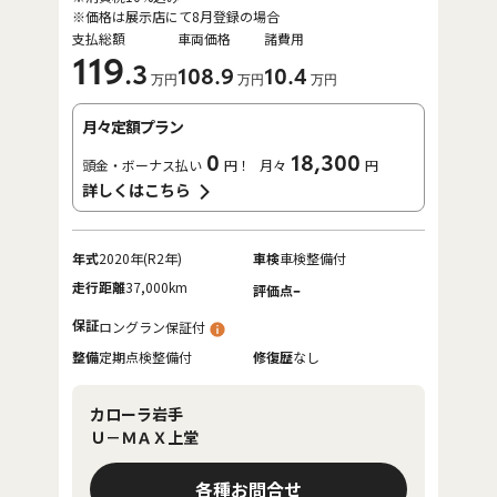
※価格は展示店にて8月登録の場合
支払総額
車両価格
諸費用
119
.3
108
.9
10
.4
万円
万円
万円
月々定額プラン
0
18,300
頭金・ボーナス払い
円！
月々
円
詳しくはこちら
年式
2020年(R2年)
車検
車検整備付
走行距離
37,000km
-
評価点
保証
ロングラン保証付
整備
定期点検整備付
修復歴
なし
カローラ岩手
Ｕ－ＭＡＸ上堂
各種お問合せ