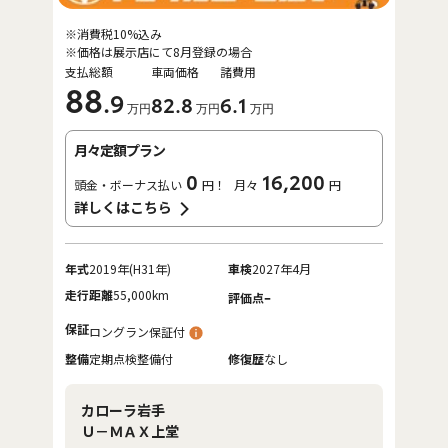
※消費税10%込み
※価格は展示店にて8月登録の場合
支払総額
車両価格
諸費用
88
.9
82
.8
6
.1
万円
万円
万円
月々定額プラン
0
16,200
頭金・ボーナス払い
円！
月々
円
詳しくはこちら
年式
2019年(H31年)
車検
2027年4月
走行距離
55,000km
-
評価点
保証
ロングラン保証付
整備
定期点検整備付
修復歴
なし
カローラ岩手
Ｕ－ＭＡＸ上堂