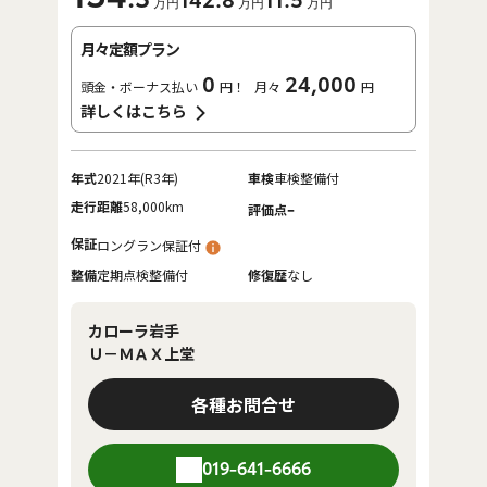
142
.8
11
.5
万円
万円
万円
月々定額プラン
0
24,000
頭金・ボーナス払い
円！
月々
円
詳しくはこちら
年式
2021年(R3年)
車検
車検整備付
走行距離
58,000km
-
評価点
保証
ロングラン保証付
整備
定期点検整備付
修復歴
なし
カローラ岩手
Ｕ－ＭＡＸ上堂
各種お問合せ
019-641-6666