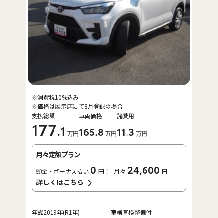
※消費税10%込み
※価格は展示店にて8月登録の場合
支払総額
車両価格
諸費用
177
.1
165
.8
11
.3
万円
万円
万円
月々定額プラン
0
24,600
頭金・ボーナス払い
円！
月々
円
詳しくはこちら
年式
2019年(R1年)
車検
車検整備付