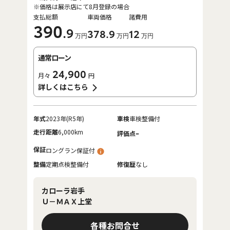
※価格は展示店にて8月登録の場合
支払総額
車両価格
諸費用
390
.9
378
.9
12
万円
万円
万円
通常ローン
24,900
月々
円
詳しくはこちら
年式
2023年(R5年)
車検
車検整備付
走行距離
6,000km
-
評価点
保証
ロングラン保証付
整備
定期点検整備付
修復歴
なし
カローラ岩手
Ｕ－ＭＡＸ上堂
各種お問合せ