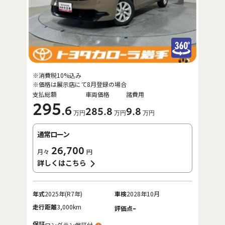
※消費税10%込み
※価格は展示店にて8月登録の場合
支払総額
車両価格
諸費用
295
.6
285
.8
9
.8
万円
万円
万円
通常ローン
26,700
月々
円
詳しくはこちら
年式
2025年(R7年)
車検
2028年10月
走行距離
3,000km
-
評価点
保証
ロングラン保証付