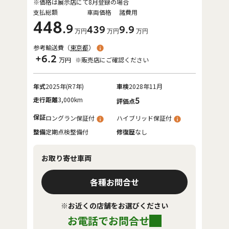
※価格は展示店にて8月登録の場合
支払総額
車両価格
諸費用
448
.9
439
9
.9
万円
万円
万円
参考輸送費（
東京都
）
+6.2
万円
※販売店にご確認ください
年式
2025年(R7年)
車検
2028年11月
走行距離
3,000km
5
評価点
保証
ロングラン保証付
ハイブリッド保証付
整備
定期点検整備付
修復歴
なし
お取り寄せ車両
各種お問合せ
※お近くの店舗をお選びください
お電話でお問合せ