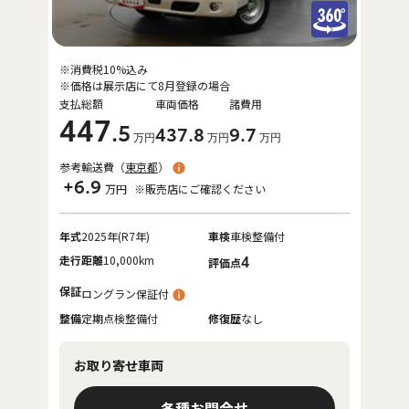
※消費税10%込み
※価格は展示店にて8月登録の場合
支払総額
車両価格
諸費用
447
.5
437
.8
9
.7
万円
万円
万円
参考輸送費（
東京都
）
+6.9
万円
※販売店にご確認ください
年式
2025年(R7年)
車検
車検整備付
走行距離
10,000km
4
評価点
保証
ロングラン保証付
整備
定期点検整備付
修復歴
なし
お取り寄せ車両
各種お問合せ