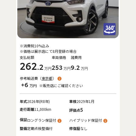
※消費税10%込み
※価格は展示店にて8月登録の場合
支払総額
車両価格
諸費用
262
.2
253
9
.2
万円
万円
万円
参考輸送費（
東京都
）
+6
万円
※販売店にご確認ください
年式
2026年(R8年)
車検
2029年1月
走行距離
11,000km
5
評価点
保証
ロングラン保証付
ハイブリッド保証付
整備
定期点検整備付
修復歴
なし