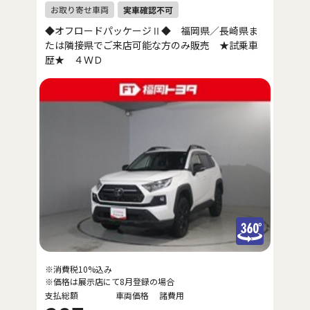
◆オフロードパッケージⅡ◆ 福岡県／長崎県ま
たは隣接県でご来店可能な方のみ販売 ★試乗車
歴★ ４ＷＤ
※消費税10%込み
※価格は展示店にて8月登録の場合
支払総額
車両価格
諸費用