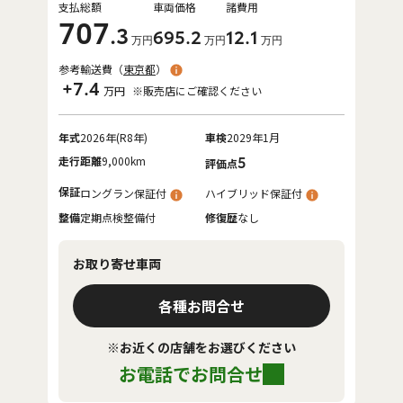
支払総額
車両価格
諸費用
707
.3
695
.2
12
.1
万円
万円
万円
参考輸送費（
東京都
）
+7.4
万円
※販売店にご確認ください
年式
2026年(R8年)
車検
2029年1月
走行距離
9,000km
5
評価点
保証
ロングラン保証付
ハイブリッド保証付
整備
定期点検整備付
修復歴
なし
お取り寄せ車両
各種お問合せ
※お近くの店舗をお選びください
お電話でお問合せ