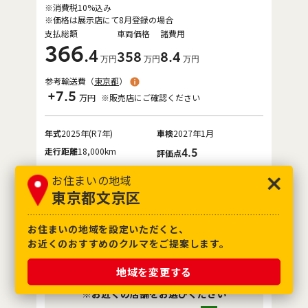
※消費税10%込み
※価格は展示店にて8月登録の場合
支払総額
車両価格
諸費用
366
.4
358
8
.4
万円
万円
万円
参考輸送費（
東京都
）
+7.5
万円
※販売店にご確認ください
年式
2025年(R7年)
車検
2027年1月
走行距離
18,000km
4.5
評価点
保証
ロングラン保証付
ハイブリッド保証付
お住まいの地域
東京都文京区
整備
定期点検整備付
修復歴
なし
お住まいの地域を設定いただくと、
お取り寄せ車両
お近くのおすすめのクルマをご提案します。
各種お問合せ
地域を変更する
※お近くの店舗をお選びください