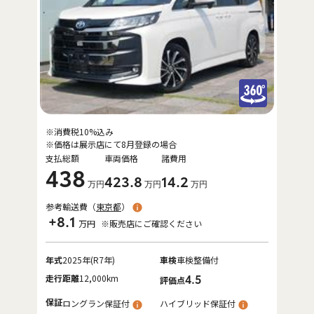
※消費税10%込み
※価格は展示店にて8月登録の場合
支払総額
車両価格
諸費用
438
423
.8
14
.2
万円
万円
万円
参考輸送費（
東京都
）
+8.1
万円
※販売店にご確認ください
年式
2025年(R7年)
車検
車検整備付
走行距離
12,000km
4.5
評価点
保証
ロングラン保証付
ハイブリッド保証付