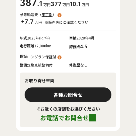
387
.1
377
10
.1
万円
万円
万円
参考輸送費（
東京都
）
+7.7
万円
※販売店にご確認ください
年式
2025年(R7年)
車検
2028年4月
走行距離
12,000km
4.5
評価点
保証
ロングラン保証付
整備
定期点検整備付
修復歴
なし
お取り寄せ車両
各種お問合せ
※お近くの店舗をお選びください
お電話でお問合せ