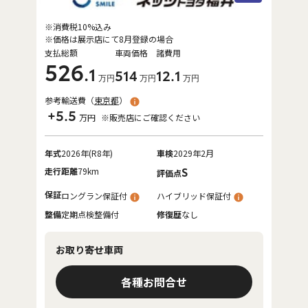
※消費税10%込み
※価格は展示店にて8月登録の場合
支払総額
車両価格
諸費用
526
.1
514
12
.1
万円
万円
万円
参考輸送費（
東京都
）
+5.5
万円
※販売店にご確認ください
年式
2026年(R8年)
車検
2029年2月
走行距離
79km
S
評価点
保証
ロングラン保証付
ハイブリッド保証付
整備
定期点検整備付
修復歴
なし
お取り寄せ車両
各種お問合せ