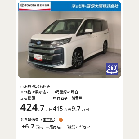
※消費税10%込み
※価格は展示店にて8月登録の場合
支払総額
車両価格
諸費用
424
.7
415
9
.7
万円
万円
万円
参考輸送費（
東京都
）
+6.2
万円
※販売店にご確認ください