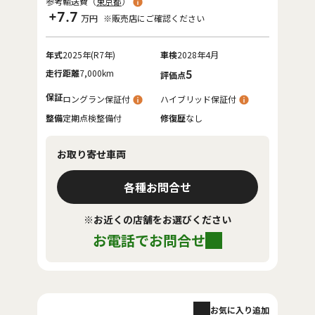
参考輸送費（
東京都
）
+7.7
万円
※販売店にご確認ください
年式
2025年(R7年)
車検
2028年4月
走行距離
7,000km
5
評価点
保証
ロングラン保証付
ハイブリッド保証付
整備
定期点検整備付
修復歴
なし
お取り寄せ車両
各種お問合せ
※お近くの店舗をお選びください
お電話でお問合せ
お気に入り追加