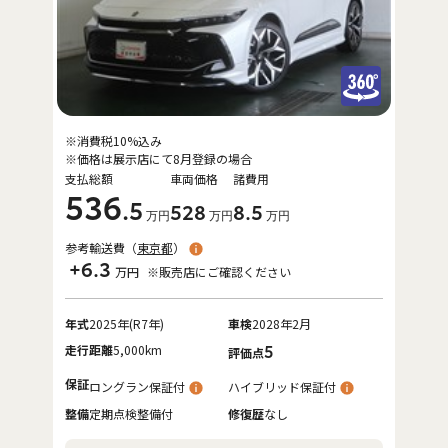
※消費税10%込み
※価格は展示店にて8月登録の場合
支払総額
車両価格
諸費用
536
.5
528
8
.5
万円
万円
万円
参考輸送費（
東京都
）
+6.3
万円
※販売店にご確認ください
年式
2025年(R7年)
車検
2028年2月
走行距離
5,000km
5
評価点
保証
ロングラン保証付
ハイブリッド保証付
整備
定期点検整備付
修復歴
なし