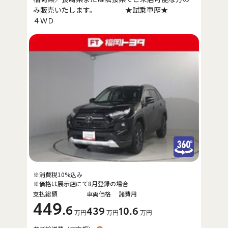
み販売いたします。 ★試乗車歴★
４ＷＤ
※消費税10%込み
※価格は展示店にて8月登録の場合
支払総額
車両価格
諸費用
449
.6
439
10
.6
万円
万円
万円