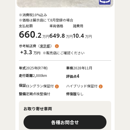
※消費税10%込み
※価格は展示店にて8月登録の場合
支払総額
車両価格
諸費用
660
.2
649
.8
10
.4
万円
万円
万円
参考輸送費（
東京都
）
+3.3
万円
※販売店にご確認ください
年式
2025年(R7年)
車検
2028年11月
走行距離
2,000km
4
評価点
保証
ロングラン保証付
ハイブリッド保証付
整備
定期点検整備付
修復歴
なし
お取り寄せ車両
各種お問合せ