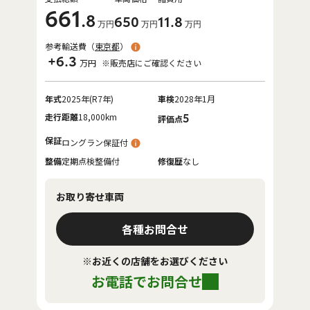
661
.8
650
11
.8
万円
万円
万円
参考輸送費（
東京都
）
+6.3
万円
※販売店にご確認ください
年式
2025年(R7年)
車検
2028年1月
走行距離
18,000km
5
評価点
保証
ロングラン保証付
整備
定期点検整備付
修復歴
なし
お取り寄せ車両
各種お問合せ
※お近くの店舗をお選びください
お電話でお問合せ