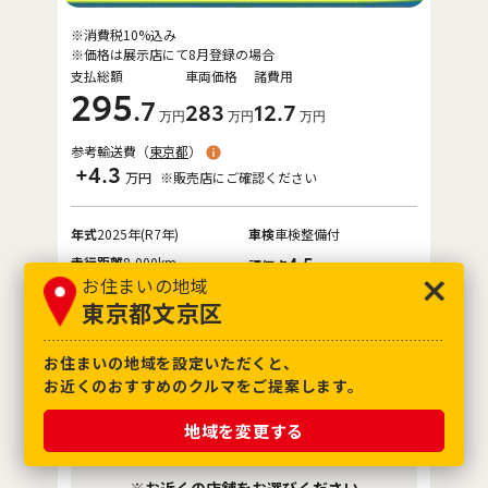
※消費税10%込み
※価格は展示店にて8月登録の場合
支払総額
車両価格
諸費用
295
.7
283
12
.7
万円
万円
万円
参考輸送費（
東京都
）
+4.3
万円
※販売店にご確認ください
年式
2025年(R7年)
車検
車検整備付
走行距離
8,000km
4.5
評価点
お住まいの地域
保証
ロングラン保証付
東京都文京区
整備
定期点検整備付
修復歴
なし
お住まいの地域を設定いただくと、
お近くのおすすめのクルマをご提案します。
お取り寄せ車両
地域を変更する
各種お問合せ