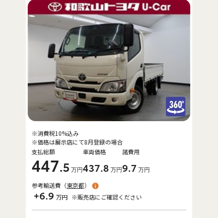
※消費税10%込み
※価格は展示店にて8月登録の場合
支払総額
車両価格
諸費用
447
.5
437
.8
9
.7
万円
万円
万円
参考輸送費（
東京都
）
+6.9
万円
※販売店にご確認ください