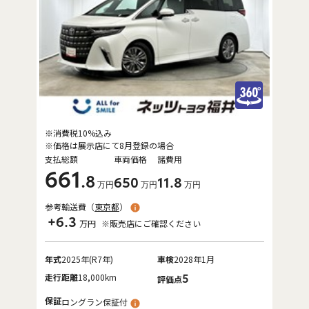
※消費税10%込み
※価格は展示店にて8月登録の場合
支払総額
車両価格
諸費用
661
.8
650
11
.8
万円
万円
万円
参考輸送費（
東京都
）
+6.3
万円
※販売店にご確認ください
年式
2025年(R7年)
車検
2028年1月
走行距離
18,000km
5
評価点
保証
ロングラン保証付