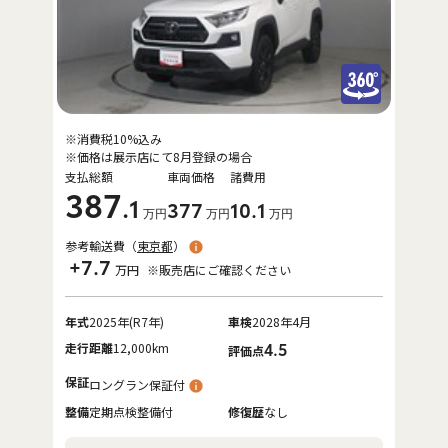
※消費税10%込み
※価格は展示店にて8月登録の場合
支払総額
車両価格
諸費用
387
.1
377
10
.1
万円
万円
万円
参考輸送費（
東京都
）
+7.7
万円
※販売店にご確認ください
年式
2025年(R7年)
車検
2028年4月
走行距離
12,000km
4.5
評価点
保証
ロングラン保証付
整備
定期点検整備付
修復歴
なし