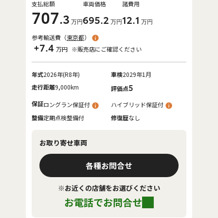
支払総額
車両価格
諸費用
707
.3
695
.2
12
.1
万円
万円
万円
参考輸送費（
東京都
）
+7.4
万円
※販売店にご確認ください
年式
2026年(R8年)
車検
2029年1月
走行距離
9,000km
5
評価点
保証
ロングラン保証付
ハイブリッド保証付
整備
定期点検整備付
修復歴
なし
お取り寄せ車両
各種お問合せ
※お近くの店舗をお選びください
お電話でお問合せ