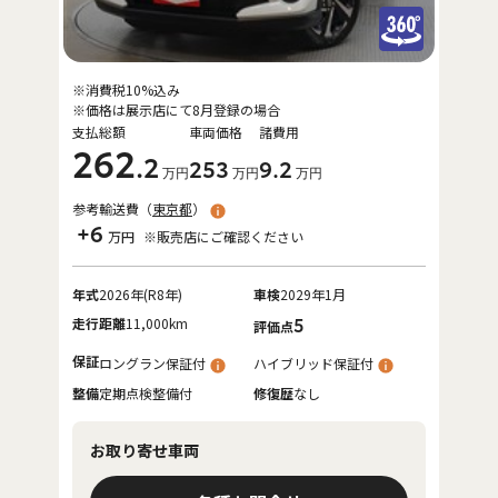
※消費税10%込み
※価格は展示店にて8月登録の場合
支払総額
車両価格
諸費用
262
.2
253
9
.2
万円
万円
万円
参考輸送費（
東京都
）
+6
万円
※販売店にご確認ください
年式
2026年(R8年)
車検
2029年1月
走行距離
11,000km
5
評価点
保証
ロングラン保証付
ハイブリッド保証付
整備
定期点検整備付
修復歴
なし
お取り寄せ車両