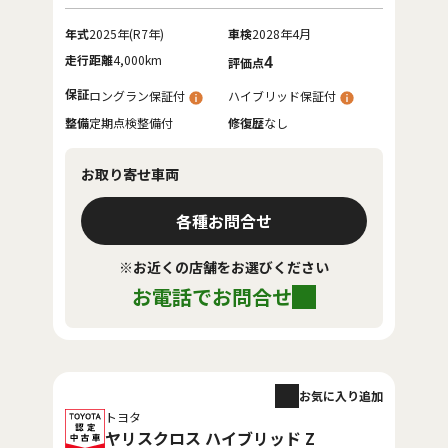
年式
2025年(R7年)
車検
2028年4月
走行距離
4,000km
4
評価点
保証
ロングラン保証付
ハイブリッド保証付
整備
定期点検整備付
修復歴
なし
お取り寄せ車両
各種お問合せ
※お近くの店舗をお選びください
お電話でお問合せ
お気に入り追加
トヨタ
ヤリスクロス ハイブリッド Z