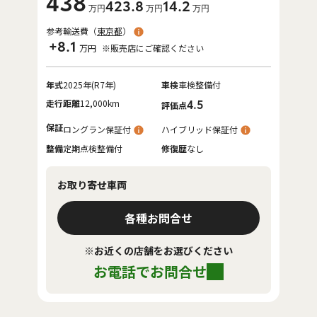
438
423
.8
14
.2
万円
万円
万円
参考輸送費（
東京都
）
+8.1
万円
※販売店にご確認ください
年式
2025年(R7年)
車検
車検整備付
走行距離
12,000km
4.5
評価点
保証
ロングラン保証付
ハイブリッド保証付
整備
定期点検整備付
修復歴
なし
お取り寄せ車両
各種お問合せ
※お近くの店舗をお選びください
お電話でお問合せ