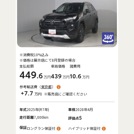
※消費税10%込み
※価格は展示店にて8月登録の場合
支払総額
車両価格
諸費用
449
.6
439
10
.6
万円
万円
万円
参考輸送費（
東京都
）
+7.7
万円
※販売店にご確認ください
年式
2025年(R7年)
車検
2028年4月
走行距離
7,000km
5
評価点
保証
ロングラン保証付
ハイブリッド保証付