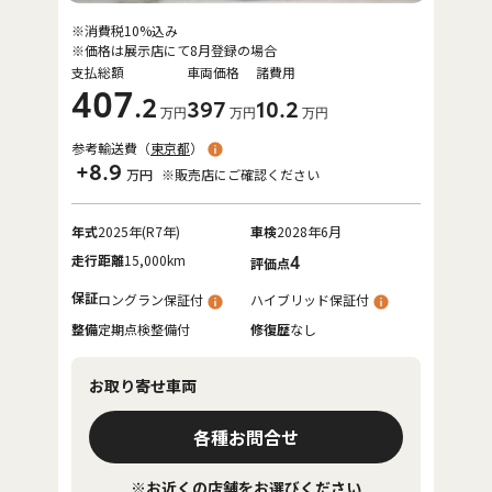
※消費税10%込み
※価格は展示店にて8月登録の場合
支払総額
車両価格
諸費用
407
.2
397
10
.2
万円
万円
万円
参考輸送費（
東京都
）
+8.9
万円
※販売店にご確認ください
年式
2025年(R7年)
車検
2028年6月
走行距離
15,000km
4
評価点
保証
ロングラン保証付
ハイブリッド保証付
整備
定期点検整備付
修復歴
なし
お取り寄せ車両
各種お問合せ
※お近くの店舗をお選びください