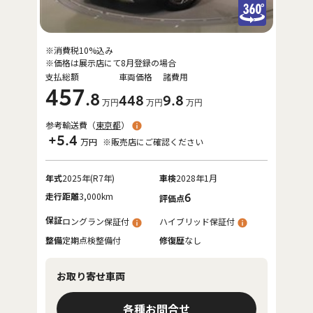
※消費税10%込み
※価格は展示店にて8月登録の場合
支払総額
車両価格
諸費用
457
.8
448
9
.8
万円
万円
万円
参考輸送費（
東京都
）
+5.4
万円
※販売店にご確認ください
年式
2025年(R7年)
車検
2028年1月
走行距離
3,000km
6
評価点
保証
ロングラン保証付
ハイブリッド保証付
整備
定期点検整備付
修復歴
なし
お取り寄せ車両
各種お問合せ