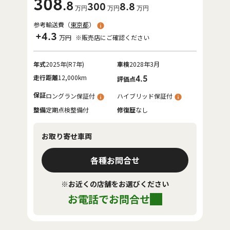
308
.8
300
8
.8
万円
万円
万円
参考輸送費（
東京都
）
+4.3
万円
※販売店にご確認ください
年式
2025年(R7年)
車検
2028年3月
走行距離
12,000km
4.5
評価点
保証
ロングラン保証付
ハイブリッド保証付
整備
定期点検整備付
修復歴
なし
お取り寄せ車両
各種お問合せ
※お近くの店舗をお選びください
お電話でお問合せ