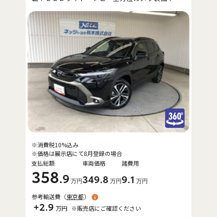
※消費税10%込み
※価格は展示店にて8月登録の場合
支払総額
車両価格
諸費用
358
.9
349
.8
9
.1
万円
万円
万円
参考輸送費（
東京都
）
+2.9
万円
※販売店にご確認ください