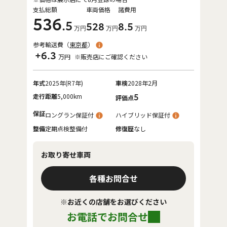
支払総額
車両価格
諸費用
536
.5
528
8
.5
万円
万円
万円
参考輸送費（
東京都
）
+6.3
万円
※販売店にご確認ください
年式
2025年(R7年)
車検
2028年2月
走行距離
5,000km
5
評価点
保証
ロングラン保証付
ハイブリッド保証付
整備
定期点検整備付
修復歴
なし
お取り寄せ車両
各種お問合せ
※お近くの店舗をお選びください
お電話でお問合せ