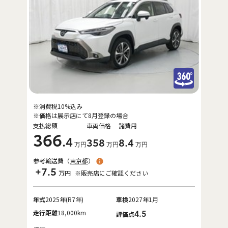
※消費税10%込み
※価格は展示店にて8月登録の場合
支払総額
車両価格
諸費用
366
.4
358
8
.4
万円
万円
万円
参考輸送費（
東京都
）
+7.5
万円
※販売店にご確認ください
年式
2025年(R7年)
車検
2027年1月
走行距離
18,000km
4.5
評価点