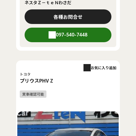
ネスタＺ－ｔｅＮわさだ
各種お問合せ
097-540-7448
お気に入り追加
トヨタ
プリウスPHV Z