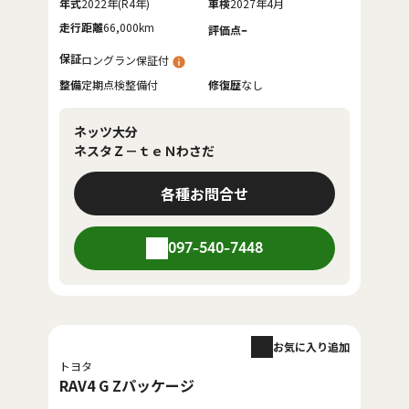
年式
2022年(R4年)
車検
2027年4月
走行距離
66,000km
-
評価点
保証
ロングラン保証付
整備
定期点検整備付
修復歴
なし
ネッツ大分
ネスタＺ－ｔｅＮわさだ
各種お問合せ
097-540-7448
お気に入り追加
トヨタ
RAV4 G Zパッケージ