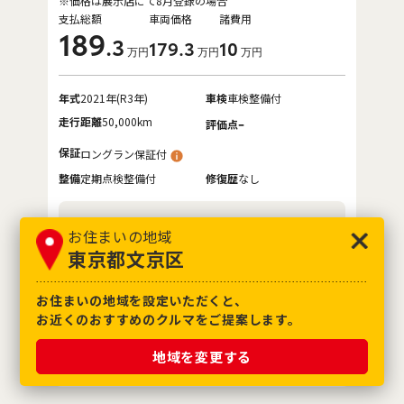
※価格は展示店にて8月登録の場合
支払総額
車両価格
諸費用
189
.3
179
.3
10
万円
万円
万円
年式
2021年(R3年)
車検
車検整備付
走行距離
50,000km
-
評価点
保証
ロングラン保証付
整備
定期点検整備付
修復歴
なし
ネッツ大分
お住まいの地域
ネスタＺ－ｔｅＮわさだ
東京都文京区
各種お問合せ
お住まいの地域を設定いただくと、
お近くのおすすめのクルマをご提案します。
097-540-7448
地域を変更する