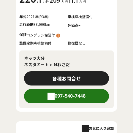
.1
209
11
.1
万円
万円
万円
年式
2021年(R3年)
車検
車検整備付
走行距離
38,000km
-
評価点
保証
ロングラン保証付
整備
定期点検整備付
修復歴
なし
ネッツ大分
ネスタＺ－ｔｅＮわさだ
各種お問合せ
097-540-7448
お気に入り追加