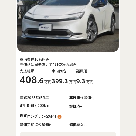
※消費税10%込み
※価格は展示店にて8月登録の場合
支払総額
車両価格
諸費用
408
.6
399
.3
9
.3
万円
万円
万円
年式
2023年(R5年)
車検
車検整備付
走行距離
9,000km
-
評価点
保証
ロングラン保証付
整備
定期点検整備付
修復歴
なし