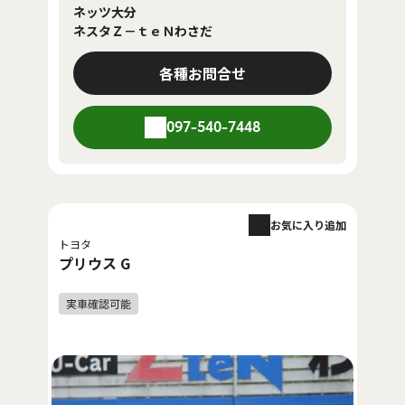
ネッツ大分
ネスタＺ－ｔｅＮわさだ
各種お問合せ
097-540-7448
お気に入り追加
トヨタ
プリウス G