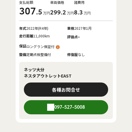
支払総額
車両価格
諸費用
307
.5
299
.2
8
.3
万円
万円
万円
年式
2022年(R4年)
車検
2027年1月
走行距離
11,000km
-
評価点
保証
ロングラン保証付
整備
定期点検整備付
修復歴
なし
ネッツ大分
ネスタアウトレットEAST
各種お問合せ
097-527-5008