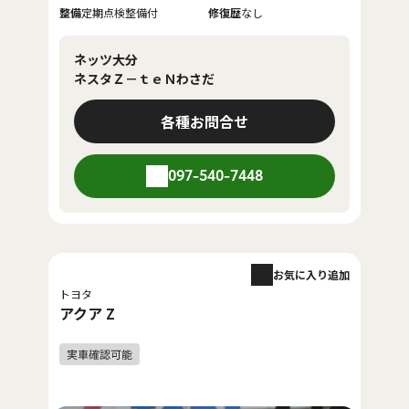
整備
定期点検整備付
修復歴
なし
ネッツ大分
ネスタＺ－ｔｅＮわさだ
各種お問合せ
097-540-7448
お気に入り追加
トヨタ
アクア Z