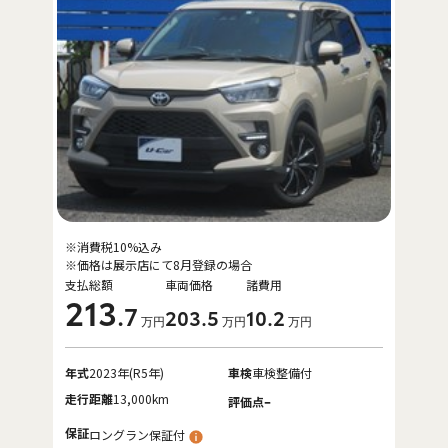
※消費税10%込み
※価格は展示店にて8月登録の場合
支払総額
車両価格
諸費用
213
.7
203
.5
10
.2
万円
万円
万円
年式
2023年(R5年)
車検
車検整備付
走行距離
13,000km
-
評価点
保証
ロングラン保証付