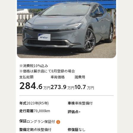
※消費税10%込み
※価格は展示店にて8月登録の場合
支払総額
車両価格
諸費用
284
.6
273
.9
10
.7
万円
万円
万円
年式
2023年(R5年)
車検
車検整備付
走行距離
70,000km
-
評価点
保証
ロングラン保証付
整備
定期点検整備付
修復歴
なし