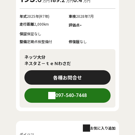
189
.2
6
.4
万円
万円
万円
年式
2025年(R7年)
車検
2028年7月
走行距離
2,000km
-
評価点
保証
保証なし
整備
定期点検整備付
修復歴
なし
ネッツ大分
ネスタＺ－ｔｅＮわさだ
各種お問合せ
097-540-7448
お気に入り追加
ダイハツ