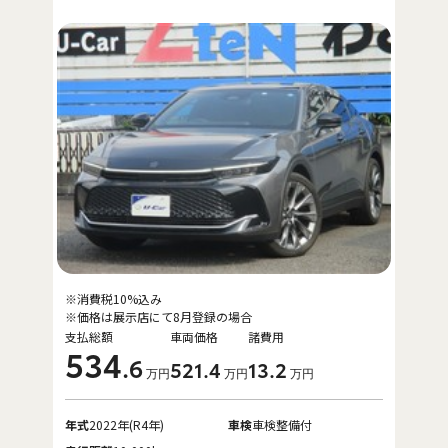
※消費税10%込み
※価格は展示店にて8月登録の場合
支払総額
車両価格
諸費用
534
.6
521
.4
13
.2
万円
万円
万円
年式
2022年(R4年)
車検
車検整備付