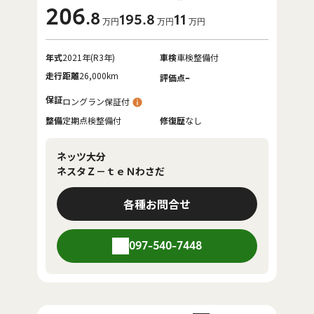
206
.8
195
.8
11
万円
万円
万円
年式
2021年(R3年)
車検
車検整備付
走行距離
26,000km
-
評価点
保証
ロングラン保証付
整備
定期点検整備付
修復歴
なし
ネッツ大分
ネスタＺ－ｔｅＮわさだ
各種お問合せ
097-540-7448