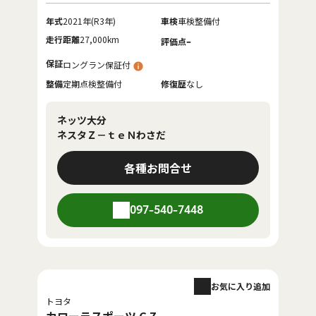
年式
2021年(R3年)
車検
車検整備付
走行距離
27,000km
-
評価点
保証
ロングラン保証付
整備
定期点検整備付
修復歴
なし
ネッツ大分
ネスタＺ－ｔｅＮわさだ
各種お問合せ
097-540-7448
お気に入り追加
トヨタ