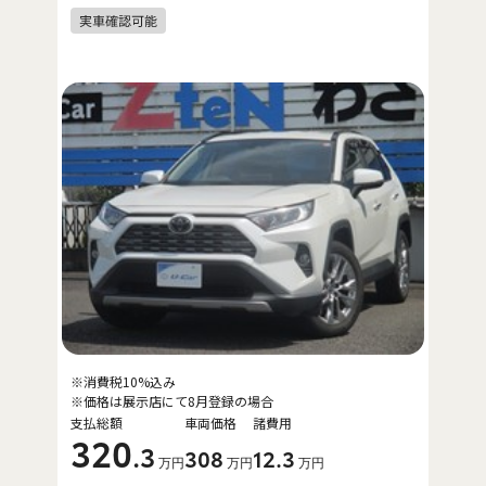
※消費税10%込み
※価格は展示店にて8月登録の場合
支払総額
車両価格
諸費用
320
.3
308
12
.3
万円
万円
万円