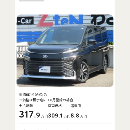
※消費税10%込み
※価格は展示店にて8月登録の場合
支払総額
車両価格
諸費用
317
.9
309
.1
8
.8
万円
万円
万円