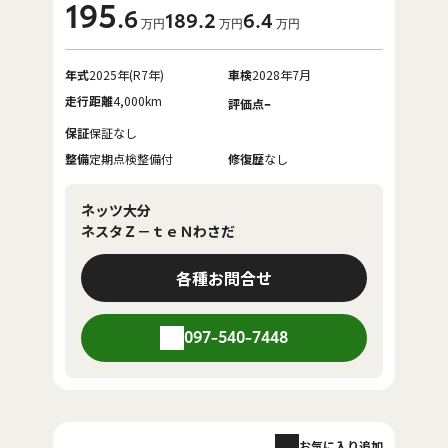
195
.6
189
.2
6
.4
万円
万円
万円
年式
2025年(R7年)
車検
2028年7月
走行距離
4,000km
-
評価点
保証
保証なし
整備
定期点検整備付
修復歴
なし
ネッツ大分
ネスタＺ－ｔｅＮわさだ
各種お問合せ
097-540-7448
お気に入り追加