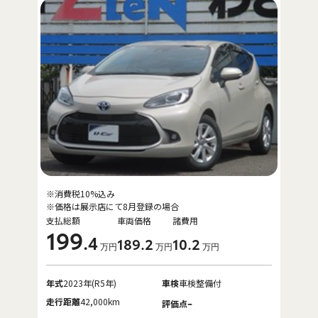
※消費税10%込み
※価格は展示店にて8月登録の場合
支払総額
車両価格
諸費用
199
.4
189
.2
10
.2
万円
万円
万円
年式
2023年(R5年)
車検
車検整備付
走行距離
42,000km
-
評価点