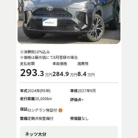
※消費税10%込み
※価格は展示店にて8月登録の場合
支払総額
車両価格
諸費用
293
.3
284
.9
8
.4
万円
万円
万円
年式
2024年(R6年)
車検
2027年9月
走行距離
20,000km
-
評価点
保証
ロングラン保証付
整備
定期点検整備付
修復歴
なし
ネッツ大分