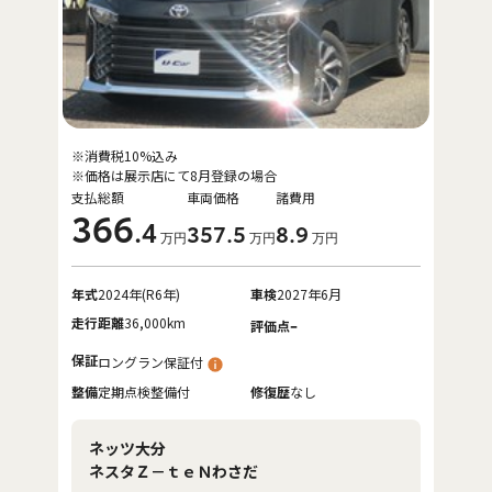
※消費税10%込み
※価格は展示店にて8月登録の場合
支払総額
車両価格
諸費用
366
.4
357
.5
8
.9
万円
万円
万円
年式
2024年(R6年)
車検
2027年6月
走行距離
36,000km
-
評価点
保証
ロングラン保証付
整備
定期点検整備付
修復歴
なし
ネッツ大分
ネスタＺ－ｔｅＮわさだ