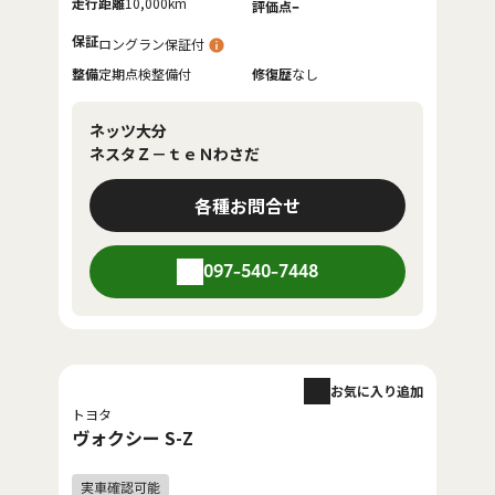
走行距離
10,000km
-
評価点
保証
ロングラン保証付
整備
定期点検整備付
修復歴
なし
ネッツ大分
ネスタＺ－ｔｅＮわさだ
各種お問合せ
097-540-7448
お気に入り追加
トヨタ
ヴォクシー S-Z