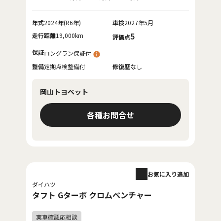
年式
2024年(R6年)
車検
2027年5月
走行距離
19,000km
5
評価点
保証
ロングラン保証付
整備
定期点検整備付
修復歴
なし
岡山トヨペット
各種お問合せ
お気に入り追加
ダイハツ
タフト Gターボ クロムベンチャー