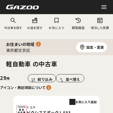
中古車を探す
お店を探す
お気に入り
閲覧履歴
保存した見積
お住まいの地域
設定・変更
東京都文京区
軽自動車 の中古車
29
絞り込み
並べ替え
アイコン・表記項目について
お気に入り追加
トヨタ
ピクシスエポック L SA3