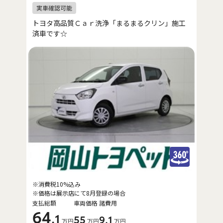
トヨタ高品質Ｃａｒ洗浄「まるまるクリン」施工
済車です☆
※消費税10%込み
※価格は展示店にて8月登録の場合
支払総額
車両価格
諸費用
64
.1
55
9
.1
万円
万円
万円