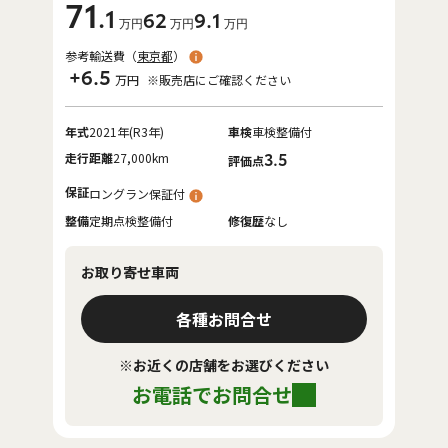
71
.1
62
9
.1
万円
万円
万円
参考輸送費（
東京都
）
+6.5
万円
※販売店にご確認ください
年式
2021年(R3年)
車検
車検整備付
走行距離
27,000km
3.5
評価点
保証
ロングラン保証付
整備
定期点検整備付
修復歴
なし
お取り寄せ車両
各種お問合せ
※お近くの店舗をお選びください
お電話でお問合せ