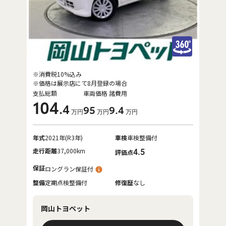
※消費税10%込み
※価格は展示店にて8月登録の場合
支払総額
車両価格
諸費用
104
.4
95
9
.4
万円
万円
万円
年式
2021年(R3年)
車検
車検整備付
走行距離
37,000km
4.5
評価点
保証
ロングラン保証付
整備
定期点検整備付
修復歴
なし
岡山トヨペット