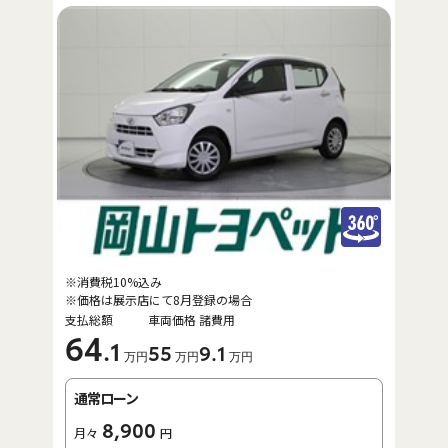
※消費税10%込み
※価格は展示店にて8月登録の場合
支払総額
車両価格
諸費用
64
.1
55
9
.1
万円
万円
万円
通常ローン
8,900
月々
円