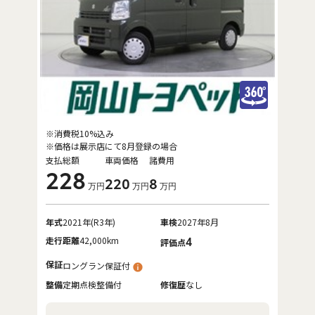
※消費税10%込み
※価格は展示店にて8月登録の場合
支払総額
車両価格
諸費用
228
220
8
万円
万円
万円
年式
2021年(R3年)
車検
2027年8月
走行距離
42,000km
4
評価点
保証
ロングラン保証付
整備
定期点検整備付
修復歴
なし