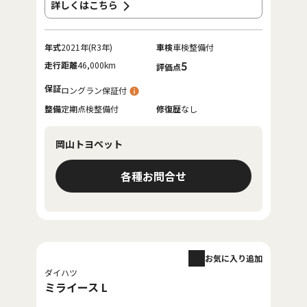
詳しくはこちら
年式
2021年(R3年)
車検
車検整備付
走行距離
46,000km
5
評価点
保証
ロングラン保証付
整備
定期点検整備付
修復歴
なし
岡山トヨペット
各種お問合せ
お気に入り追加
ダイハツ
ミライース L