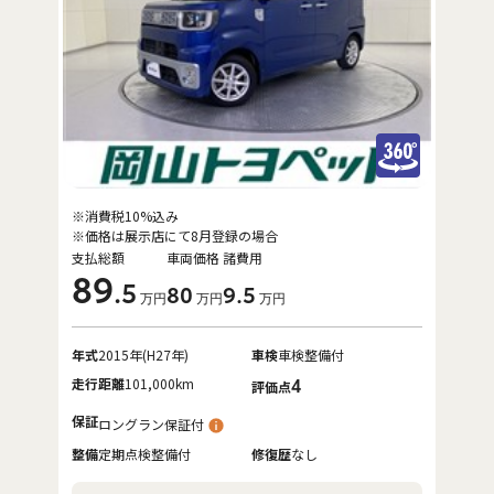
※消費税10%込み
※価格は展示店にて8月登録の場合
支払総額
車両価格
諸費用
89
.5
80
9
.5
万円
万円
万円
年式
2015年(H27年)
車検
車検整備付
走行距離
101,000km
4
評価点
保証
ロングラン保証付
整備
定期点検整備付
修復歴
なし