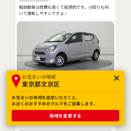
軽自動車は燃費も良くて経済的です。小回りも利
いて運転しやすいですよ！
お住まいの地域
東京都文京区
お住まいの地域を設定いただくと、
※消費税10%込み
お近くのおすすめのクルマをご提案します。
※価格は展示店にて8月登録の場合
支払総額
車両価格
諸費用
地域を変更する
59
.1
50
9
.1
万円
万円
万円