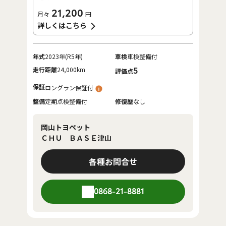
21,200
月々
円
詳しくはこちら
年式
2023年(R5年)
車検
車検整備付
走行距離
24,000km
5
評価点
保証
ロングラン保証付
整備
定期点検整備付
修復歴
なし
岡山トヨペット
ＣＨＵ ＢＡＳＥ津山
各種お問合せ
0868-21-8881