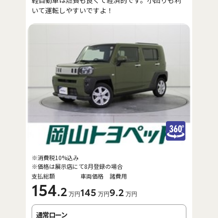
軽自動車は燃費も良くて経済的です。小回りも利
いて運転しやすいですよ！
※消費税10%込み
※価格は展示店にて8月登録の場合
支払総額
車両価格
諸費用
154
.2
145
9
.2
万円
万円
万円
通常ローン