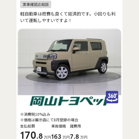
軽自動車は燃費も良くて経済的です。小回りも利
いて運転しやすいですよ！
※消費税10%込み
※価格は展示店にて8月登録の場合
支払総額
車両価格
諸費用
170
.8
163
7
.8
万円
万円
万円