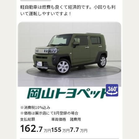
軽自動車は燃費も良くて経済的です。小回りも利
いて運転しやすいですよ！
※消費税10%込み
※価格は展示店にて8月登録の場合
支払総額
車両価格
諸費用
162
.7
155
7
.7
万円
万円
万円