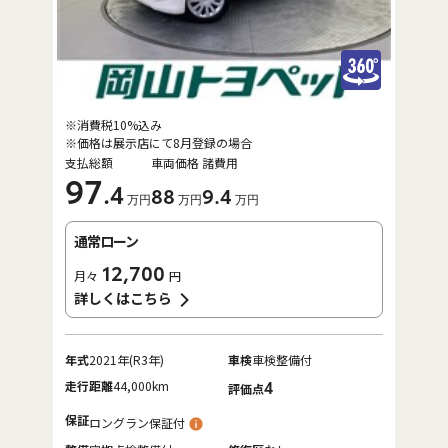
※消費税10%込み
※価格は展示店にて8月登録の場合
支払総額
車両価格
諸費用
97
.4
88
9
.4
万円
万円
万円
通常ローン
12,700
月々
円
詳しくはこちら
年式
2021年(R3年)
車検
車検整備付
走行距離
44,000km
4
評価点
保証
ロングラン保証付