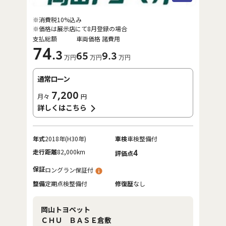
※消費税10%込み
※価格は展示店にて8月登録の場合
支払総額
車両価格
諸費用
74
.3
65
9
.3
万円
万円
万円
通常ローン
7,200
月々
円
詳しくはこちら
年式
2018年(H30年)
車検
車検整備付
走行距離
82,000km
4
評価点
保証
ロングラン保証付
整備
定期点検整備付
修復歴
なし
岡山トヨペット
ＣＨＵ ＢＡＳＥ倉敷