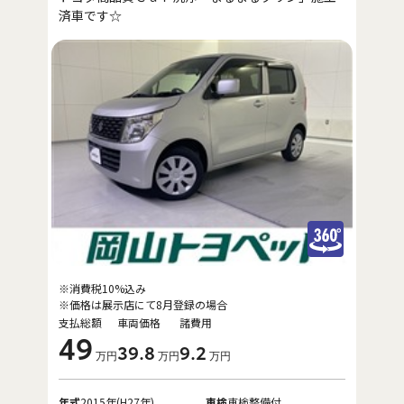
済車です☆
※消費税10%込み
※価格は展示店にて8月登録の場合
支払総額
車両価格
諸費用
49
39
.8
9
.2
万円
万円
万円
年式
2015年(H27年)
車検
車検整備付