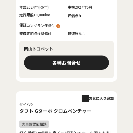
年式
2024年(R6年)
車検
2027年5月
走行距離
18,000km
5
評価点
保証
ロングラン保証付
整備
定期点検整備付
修復歴
なし
岡山トヨペット
各種お問合せ
お気に入り追加
ダイハツ
タフト Gターボ クロムベンチャー