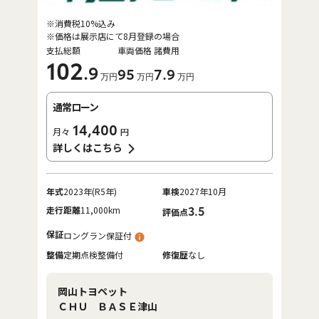
※消費税10%込み
※価格は展示店にて8月登録の場合
支払総額
車両価格
諸費用
102
.9
95
7
.9
万円
万円
万円
通常ローン
14,400
月々
円
詳しくはこちら
年式
2023年(R5年)
車検
2027年10月
走行距離
11,000km
3.5
評価点
保証
ロングラン保証付
整備
定期点検整備付
修復歴
なし
岡山トヨペット
ＣＨＵ ＢＡＳＥ津山