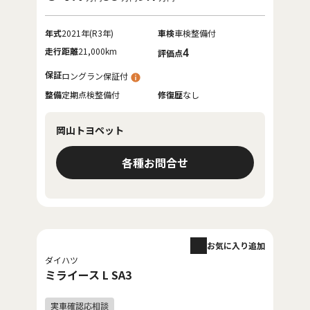
年式
2021年(R3年)
車検
車検整備付
走行距離
21,000km
4
評価点
保証
ロングラン保証付
整備
定期点検整備付
修復歴
なし
岡山トヨペット
各種お問合せ
お気に入り追加
ダイハツ
ミライース L SA3