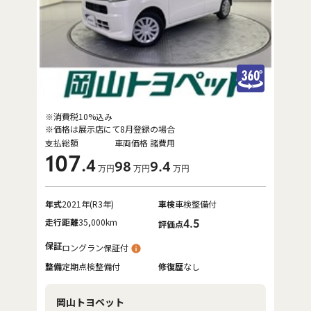
※消費税10%込み
※価格は展示店にて8月登録の場合
支払総額
車両価格
諸費用
107
.4
98
9
.4
万円
万円
万円
年式
2021年(R3年)
車検
車検整備付
走行距離
35,000km
4.5
評価点
保証
ロングラン保証付
整備
定期点検整備付
修復歴
なし
岡山トヨペット