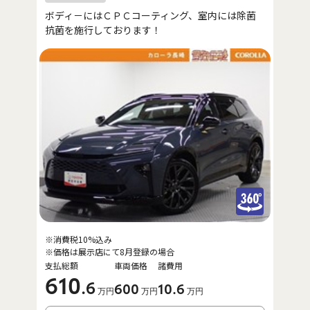
ボディ－にはＣＰＣコーティング、室内には除菌
抗菌を施行しております！
※消費税10%込み
※価格は展示店にて8月登録の場合
支払総額
車両価格
諸費用
610
.6
600
10
.6
万円
万円
万円