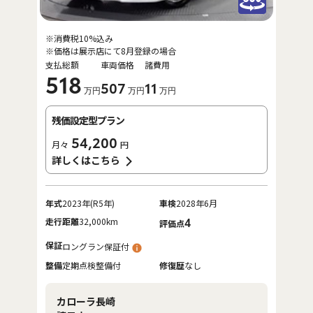
※消費税10%込み
※価格は展示店にて8月登録の場合
支払総額
車両価格
諸費用
518
507
11
万円
万円
万円
残価設定型プラン
54,200
月々
円
詳しくはこちら
年式
2023年(R5年)
車検
2028年6月
走行距離
32,000km
4
評価点
保証
ロングラン保証付
整備
定期点検整備付
修復歴
なし
カローラ長崎