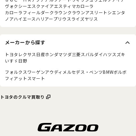
ヴォクシー
エスクァイア
エスティマ
カローラ
カローラフィールダー
クラウン
クラウンアスリート
シエンタ
ノア
ハイエース
ハリアー
プリウス
ライズ
ヤリス
メーカーから探す
トヨタ
レクサス
日産
ホンダ
マツダ
三菱
スバル
ダイハツ
スズキ
いすゞ
日野
フォルクスワーゲン
アウディ
メルセデス・ベンツ
BMW
ボルボ
フィアット
スマート
トヨタのクルマ買取り