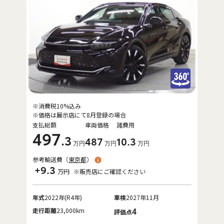
※消費税10%込み
※価格は展示店にて8月登録の場合
支払総額
車両価格
諸費用
497
.3
487
10
.3
万円
万円
万円
参考輸送費（
東京都
）
+9.3
万円
※販売店にご確認ください
年式
2022年(R4年)
車検
2027年11月
走行距離
23,000km
4
評価点