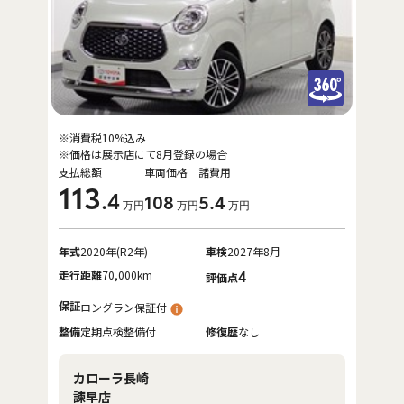
※消費税10%込み
※価格は展示店にて8月登録の場合
支払総額
車両価格
諸費用
113
.4
108
5
.4
万円
万円
万円
年式
2020年(R2年)
車検
2027年8月
走行距離
70,000km
4
評価点
保証
ロングラン保証付
整備
定期点検整備付
修復歴
なし
カローラ長崎
諫早店