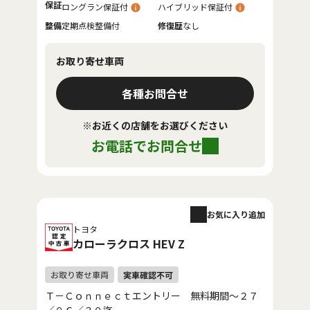
保証
ロングラン保証付
ハイブリッド保証付
整備
定期点検整備付
修復歴
なし
お取り寄せ車両
各種お問合せ
※お近くの店舗をお選びください
お電話でお問合せ
お気に入り追加
トヨタ
カローラクロス HEV Z
Ｔ－Ｃｏｎｎｅｃｔエントリー 無料期間～２７
／０６／３０迄