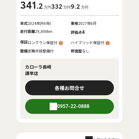
341
.2
332
9
.2
万円
万円
万円
年式
2024年(R6年)
車検
2027年6月
走行距離
29,000km
4
評価点
保証
ロングラン保証付
ハイブリッド保証付
整備
定期点検整備付
修復歴
なし
カローラ長崎
諫早店
各種お問合せ
0957-22-0888