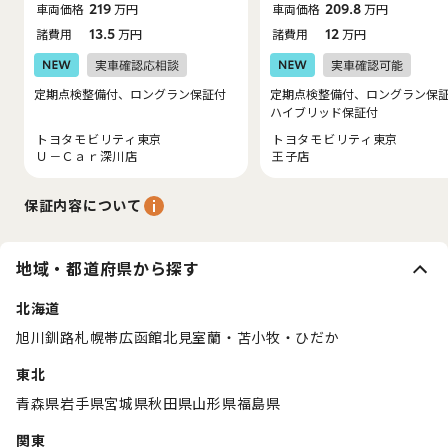
車両価格
219
万円
車両価格
209.8
万円
諸費用
13.5
万円
諸費用
12
万円
定期点検整備付、ロングラン保証付
定期点検整備付、ロングラン保
ハイブリッド保証付
トヨタモビリティ東京
トヨタモビリティ東京
Ｕ－Ｃａｒ深川店
王子店
保証内容について
地域・都道府県から探す
北海道
旭川
釧路
札幌
帯広
函館
北見
室蘭・苫小牧・ひだか
東北
青森県
岩手県
宮城県
秋田県
山形県
福島県
関東