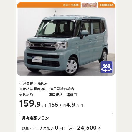
※消費税10%込み
※価格は展示店にて8月登録の場合
支払総額
車両価格
諸費用
159
.9
155
4
.9
万円
万円
万円
月々定額プラン
0
24,500
頭金・ボーナス払い
円！
月々
円