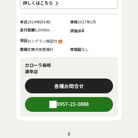
詳しくはこちら
年式
2024年(R6年)
車検
2027年1月
走行距離
6,000km
4
評価点
保証
ロングラン保証付
整備
定期点検整備付
修復歴
なし
カローラ長崎
諫早店
各種お問合せ
0957-22-0888
1