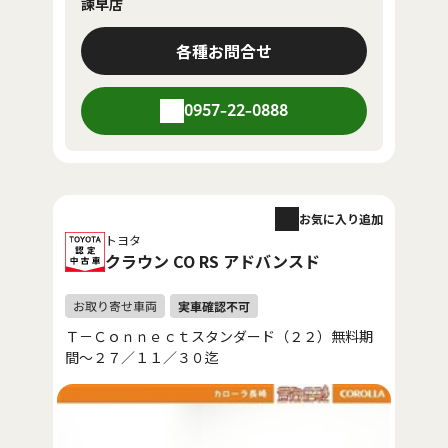
諫早店
各種お問合せ
0957-22-0888
お気に入り追加
トヨタ
クラウン CO RS アドバンスド
Ｔ－Ｃｏｎｎｅｃｔスタンダード（２２）無料期
間～２７／１１／３０迄