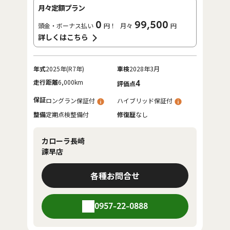
月々定額プラン
0
99,500
頭金・ボーナス払い
円！
月々
円
詳しくはこちら
年式
2025年(R7年)
車検
2028年3月
走行距離
6,000km
4
評価点
保証
ロングラン保証付
ハイブリッド保証付
整備
定期点検整備付
修復歴
なし
カローラ長崎
諫早店
各種お問合せ
0957-22-0888