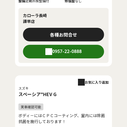
整備
定期点検整備付
修復歴
なし
カローラ長崎
諫早店
各種お問合せ
0957-22-0888
お気に入り追加
スズキ
スペーシア*HEV G
ボディ－にはＣＰＣコーティング、室内には除菌
抗菌を施行しております！