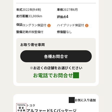
年式
2022年(R4年)
車検
2027年6月
走行距離
33,000km
4
評価点
保証
ロングラン保証付
ハイブリッド保証付
整備
定期点検整備付
修復歴
なし
お取り寄せ車両
各種お問合せ
※お近くの店舗をお選びください
お電話でお問合せ
お気に入り追加
トヨタ
アルファードS Cパッケージ