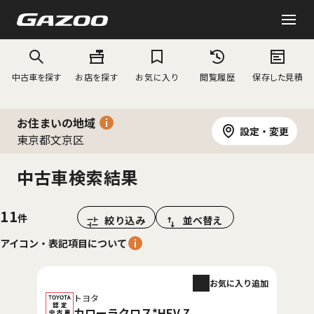
中古車を探す
お店を探す
お気に入り
閲覧履歴
保存した見積
お住まいの地域
設定・変更
東京都文京区
中古車検索結果
11
絞り込み
並べ替え
アイコン・表記項目について
お気に入り追加
トヨタ
カローラクロス*HEV Z