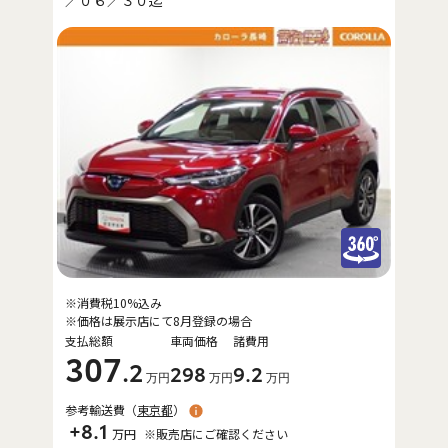
※消費税10%込み
※価格は展示店にて8月登録の場合
支払総額
車両価格
諸費用
307
.2
298
9
.2
万円
万円
万円
参考輸送費（
東京都
）
+8.1
万円
※販売店にご確認ください