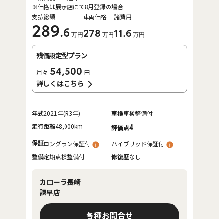
※価格は展示店にて8月登録の場合
支払総額
車両価格
諸費用
289
.6
278
11
.6
万円
万円
万円
残価設定型プラン
54,500
月々
円
詳しくはこちら
年式
2021年(R3年)
車検
車検整備付
走行距離
48,000km
4
評価点
保証
ロングラン保証付
ハイブリッド保証付
整備
定期点検整備付
修復歴
なし
カローラ長崎
諫早店
各種お問合せ