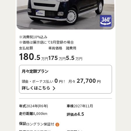
※消費税10%込み
※価格は展示店にて8月登録の場合
支払総額
車両価格
諸費用
180
.5
175
5
.5
万円
万円
万円
月々定額プラン
0
27,700
頭金・ボーナス払い
円！
月々
円
詳しくはこちら
年式
2024年(R6年)
車検
2027年11月
走行距離
8,000km
4.5
評価点
保証
ロングラン保証付