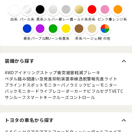
白系
パール系
黒系
シルバー系
グレー系
ゴールド系
赤系
ピンク系
オレンジ系
青系
パープル系
グリーン系
黄系
茶系
ベージュ系
その他
装備から探す
4WD
アイドリングストップ
衝突被害軽減ブレーキ
ペダル踏み間違い急発進抑制装置
車線逸脱警報
先進ライト
ブラインドスポットモニター
パノラミックビューモニター
バックモニター
ドライブレコーダー
カーナビ
フルセグTV
ETC
サンルーフ
スマートキー
クルーズコントロール
トヨタの車名から探す
８６
Ｃ－ＨＲ
アクア
アルファード
ウィッシュ
ヴェルファイア