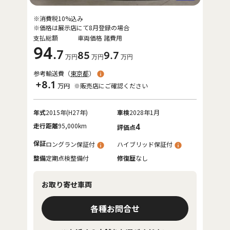
※消費税10%込み
※価格は展示店にて8月登録の場合
支払総額
車両価格
諸費用
94
.7
85
9
.7
万円
万円
万円
参考輸送費（
東京都
）
+8.1
万円
※販売店にご確認ください
年式
2015年(H27年)
車検
2028年1月
走行距離
95,000km
4
評価点
保証
ロングラン保証付
ハイブリッド保証付
整備
定期点検整備付
修復歴
なし
お取り寄せ車両
各種お問合せ