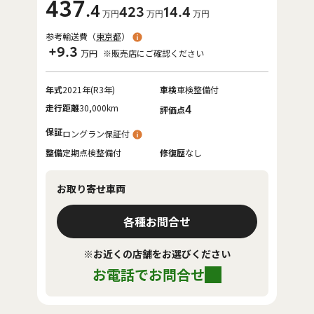
437
.4
423
14
.4
万円
万円
万円
参考輸送費（
東京都
）
+9.3
万円
※販売店にご確認ください
年式
2021年(R3年)
車検
車検整備付
走行距離
30,000km
4
評価点
保証
ロングラン保証付
整備
定期点検整備付
修復歴
なし
お取り寄せ車両
各種お問合せ
※お近くの店舗をお選びください
お電話でお問合せ