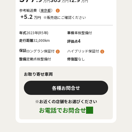
365
12
.9
万円
万円
万円
参考輸送費（
東京都
）
+5.2
万円
※販売店にご確認ください
年式
2023年(R5年)
車検
車検整備付
走行距離
32,000km
4
評価点
保証
ロングラン保証付
ハイブリッド保証付
整備
定期点検整備付
修復歴
なし
お取り寄せ車両
各種お問合せ
※お近くの店舗をお選びください
お電話でお問合せ