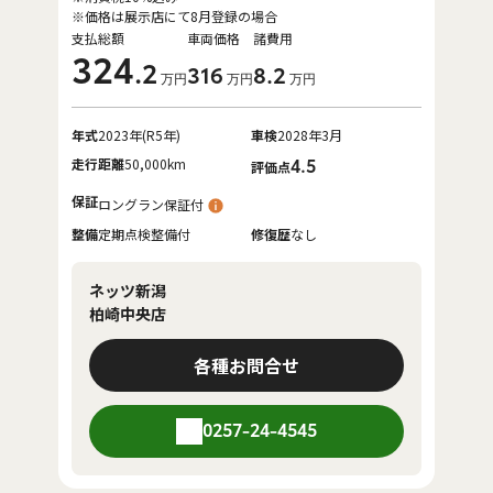
※価格は展示店にて8月登録の場合
支払総額
車両価格
諸費用
324
.2
316
8
.2
万円
万円
万円
年式
2023年(R5年)
車検
2028年3月
走行距離
50,000km
4.5
評価点
保証
ロングラン保証付
整備
定期点検整備付
修復歴
なし
ネッツ新潟
柏崎中央店
各種お問合せ
0257-24-4545