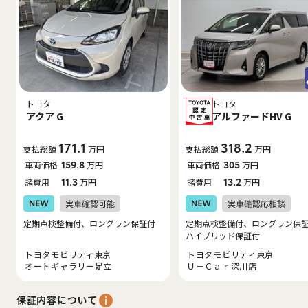
トヨタ
トヨタ
アクア G
アルファードHV G
171.1
318.2
支払総額
万円
支払総額
万円
車両価格
159.8
万円
車両価格
305
万円
諸費用
11.3
万円
諸費用
13.2
万円
定期点検整備付、ロングラン保証付
定期点検整備付、ロングラン保
ハイブリッド保証付
トヨタモビリティ東京
トヨタモビリティ東京
オートギャラリー足立
Ｕ－Ｃａｒ深川店
保証内容について