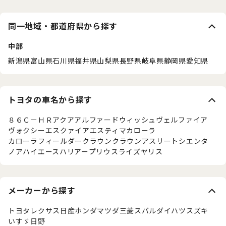
同一地域・都道府県から探す
中部
新潟県
富山県
石川県
福井県
山梨県
長野県
岐阜県
静岡県
愛知県
トヨタの車名から探す
８６
Ｃ－ＨＲ
アクア
アルファード
ウィッシュ
ヴェルファイア
ヴォクシー
エスクァイア
エスティマ
カローラ
カローラフィールダー
クラウン
クラウンアスリート
シエンタ
ノア
ハイエース
ハリアー
プリウス
ライズ
ヤリス
メーカーから探す
トヨタ
レクサス
日産
ホンダ
マツダ
三菱
スバル
ダイハツ
スズキ
いすゞ
日野