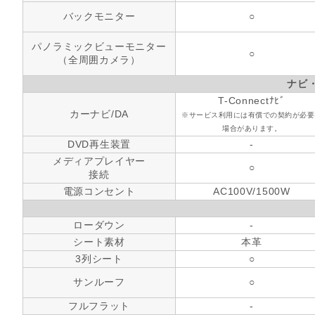
バックモニター
○
パノラミックビューモニター
○
（全周囲カメラ）
ナビ
T-Connectﾅﾋﾞ
カーナビ/DA
※サービス利用には有償での契約が必要
場合があります。
DVD再生装置
-
メディアプレイヤー
○
接続
電源コンセント
AC100V/1500W
ローダウン
-
シート素材
本革
3列シート
○
サンルーフ
○
フルフラット
-