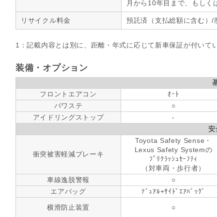
月から10年目まで、もしく
リサイクル料金
預託済（支払総額に含む）/
1：記載内容とは別に、距離・年式に応じて新車保証が付いて
装備・オプション
フロントエアコン
ｵｰﾄ
パワステ
○
アイドリングストップ
-
安
Toyota Safety Sense・
Lexus Safety Systemの
衝突被害軽減ブレーキ
ﾌﾟﾘｸﾗｯｼｭｾｰﾌﾃｨ
（対車両・歩行者）
車線逸脱警報
○
エアバッグ
ﾃﾞｭｱﾙ+ｻｲﾄﾞｴｱﾊﾞｯｸﾞ
横滑防止装置
○