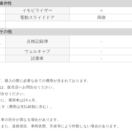
操作性
イモビライザー
○
電動スライドドア
両側
その他
点検記録簿
-
す
ウェルキャブ
-
試乗車
-
ど、購入の際に必要な全ての費用が含まれております。
ては、販売店へお問合せください。
問合せください。
に、乗用車は24ヵ月、
ます（費用は支払総額に含む）。
ト車の区分が異なる場合があります。
。また、道路状況、車両状態、天候等により作動しない場合があります。