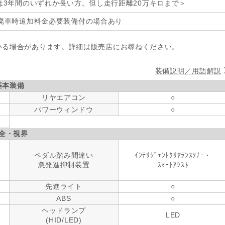
は3年間のいずれか長い方。但し走行距離20万キロまで＞
廃車時追加料金必要装備付の場合あり
いる場合があります。詳細は販売店にお尋ねください。
装備説明／用語解説
基本装備
リヤエアコン
○
パワーウィンドウ
○
全・視界
ペダル踏み間違い
ｲﾝﾃﾘｼﾞｪﾝﾄｸﾘｱﾗﾝｽｿﾅｰ・
急発進抑制装置
ｽﾏｰﾄｱｼｽﾄ
先進ライト
○
ABS
○
ヘッドランプ
LED
(HID/LED)