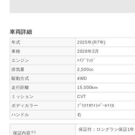
車両詳細
年式
2025年(R7年)
車検
2028年2月
エンジン
ﾊｲﾌﾞﾘｯﾄﾞ
排気量
2,500cc
駆動方式
4WD
走行距離
15,000km
ミッション
CVT
ボディカラー
ﾌﾟﾗﾁﾅﾎﾜｲﾄﾊﾟｰﾙﾏｲｶ
ハンドル
右
保証付：ロングラン保証1
※1
保証内容