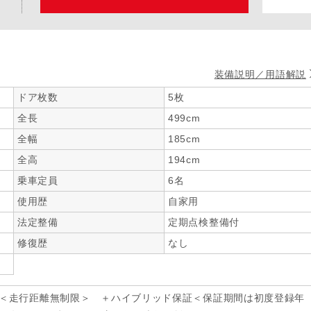
装備説明／用語解説
ドア枚数
5枚
全長
499cm
全幅
185cm
全高
194cm
乗車定員
6名
使用歴
自家用
法定整備
定期点検整備付
修復歴
なし
年＜走行距離無制限＞ ＋ハイブリッド保証＜保証期間は初度登録年