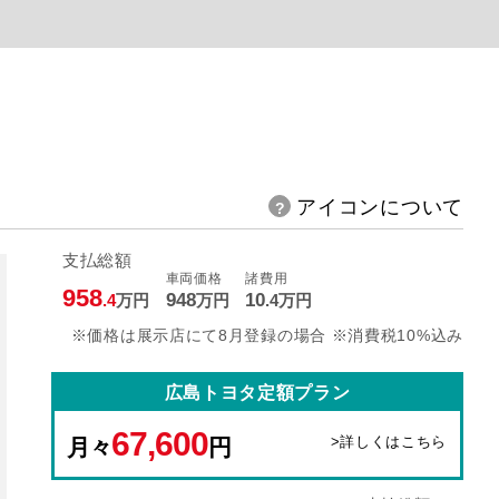
アイコンについて
支払総額
車両価格
諸費用
958
948
10
.4
万円
万円
.4
万円
※価格は展示店にて8月登録の場合 ※消費税10%込み
広島トヨタ定額プラン
67,600
>詳しくはこちら
月々
円