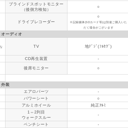
ブラインドスポットモニター
○
（後側方検知）
○
ドライブレコーダー
※記録媒体(SDカード等)は別途ご購入いた
だく場合がございます
・オーディオ
TV
地ﾃﾞｼﾞ(ﾌﾙｾｸﾞ)
な
CD再生装置
-
後席モニター
○
外装
エアロパーツ
-
パワーシート
○
アルミホイール
純正ｱﾙﾐ
1⇔2列目
-
ウォークスルー
ベンチシート
-