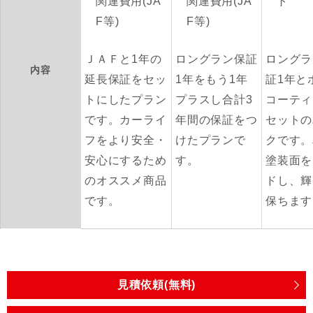
関連費用(JA
関連費用(JA
ト
F等)
F等)
ＪＡＦと1年の
ロングラン保証
ロングラ
内容
延長保証をセッ
1年をもう1年
証1年と
トにしたプラン
プラスし合計3
コーティ
です。カーライ
年間の保証をつ
セットの
フをより安全・
けたプランで
クです。
安心にするため
す。
塗装面を
のオススメ商品
ドし、輝
です。
保ちます
見積依頼(無料)