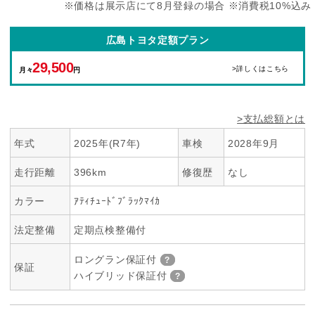
※価格は展示店にて8月登録の場合 ※消費税10%込み
広島トヨタ定額プラン
29,500
>詳しくはこちら
月々
円
>支払総額とは
年式
2025年(R7年)
車検
2028年9月
走行距離
396km
修復歴
なし
カラー
ｱﾃｨﾁｭｰﾄﾞﾌﾞﾗｯｸﾏｲｶ
法定整備
定期点検整備付
ロングラン保証付
保証
ハイブリッド保証付