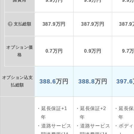
諸費用
9.9万円
9.9万円
9.9
支払総額
387.9万円
387.9万円
387.
オプション価
0.7万円
0.9万円
9.7
格
オプション込支
388.6
万円
388.8
万円
397.6
払総額
延長保証+1
延長保証+2
延長保
年
年
年
道路サービス
道路サービス
ボディ