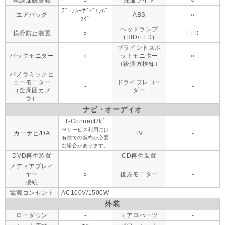
車線逸脱警報
○
先進ライト
○
ﾃﾞｭｱﾙ+ｻｲﾄﾞｴｱﾊﾞ
エアバッグ
ABS
○
ｯｸﾞ
ヘッドランプ
横滑防止装置
○
LED
(HID/LED)
ブラインドスポ
バックモニター
○
ットモニター
○
（後側方検知）
パノラミックビ
ューモニター
ドライブレコー
-
-
（全周囲カメ
ダー
ラ）
ナビ・オーディオ
T-Connectﾅﾋﾞ
※サービス利用には
カーナビ/DA
TV
-
有償での契約が必要
な場合があります。
DVD再生装置
-
CD再生装置
-
メディアプレイ
ヤー
○
後席モニター
-
接続
電源コンセント
AC100V/1500W
外装
ローダウン
-
エアロパーツ
-