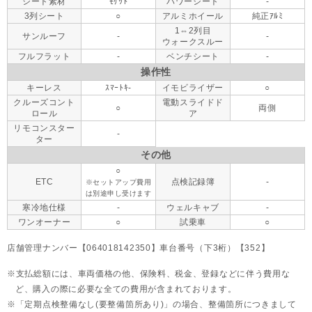
シート素材
ﾓｹｯﾄ
パワーシート
-
3列シート
○
アルミホイール
純正ｱﾙﾐ
1⇔2列目
サンルーフ
-
-
ウォークスルー
フルフラット
-
ベンチシート
-
操作性
キーレス
ｽﾏｰﾄｷ-
イモビライザー
○
クルーズコント
電動スライドド
○
両側
ロール
ア
リモコンスター
-
ター
その他
○
ETC
点検記録簿
-
※セットアップ費用
は別途申し受けます
寒冷地仕様
-
ウェルキャブ
-
ワンオーナー
○
試乗車
○
店舗管理ナンバー【064018142350】車台番号（下3桁）【352】
支払総額には、車両価格の他、保険料、税金、登録などに伴う費用な
ど、購入の際に必要な全ての費用が含まれております。
「定期点検整備なし(要整備箇所あり)」の場合、整備箇所につきまして