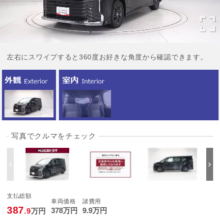
左右にスワイプすると360度お好きな角度から確認できます。
写真でクルマをチェック
支払総額
車両価格
諸費用
387
378
万円
9
.9
万円
.9
万円