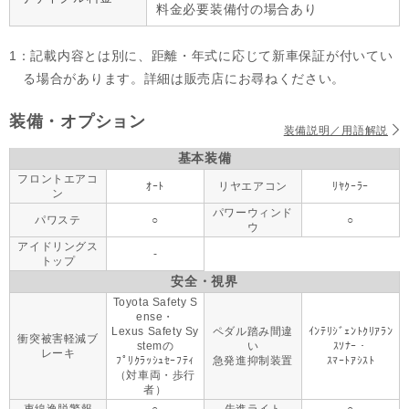
料金必要装備付の場合あり
1：記載内容とは別に、距離・年式に応じて新車保証が付いてい
る場合があります。詳細は販売店にお尋ねください。
装備・オプション
装備説明／用語解説
基本装備
フロントエアコ
ｵｰﾄ
リヤエアコン
ﾘﾔｸｰﾗｰ
ン
パワーウィンド
パワステ
○
○
ウ
アイドリングス
-
トップ
安全・視界
Toyota Safety S
ense・
Lexus Safety Sy
ペダル踏み間違
ｲﾝﾃﾘｼﾞｪﾝﾄｸﾘｱﾗﾝ
衝突被害軽減ブ
stemの
い
ｽｿﾅｰ・
レーキ
ﾌﾟﾘｸﾗｯｼｭｾｰﾌﾃｨ
急発進抑制装置
ｽﾏｰﾄｱｼｽﾄ
（対車両・歩行
者）