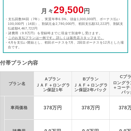
29,500
月々
円
・支払回数84回（7年）、実質年率6.5%、頭金1,000,000円、ボーナス払い
100,000円（14回）、割賦元金2,780,000円、初回支払額32,222円、割賦支
払総額4,467,722円
・諸費用（9.9万円）を登録時までに現金で別途申し受けます。
・
このお支払プランは一例です。詳しくは販売店スタッフまで。
・4月を支払い開始とし、初回ボーナスを7月、2回目ボーナスを12月とした場
合です。
付帯プラン内容
Cプ
Aプラン
Bプラン
ロングラ
プラン名
ＪＡＦ＋ロングラ
ＪＡＦ＋ロングラ
＋コーテ
ン保証1年
ン保証2年パック
パッ
車両価格
378万円
378万円
378