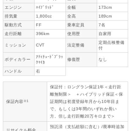
エンジン
ﾊｲﾌﾞﾘｯﾄﾞ
全幅
173cm
排気量
1,800cc
全高
189cm
駆動方式
FF
乗車定員
7名
走行距離
396km
使用歴
自家用
定期点検整備
ミッション
CVT
法定整備
付
ｱﾃｨﾁｭｰﾄﾞﾌﾞﾗｯ
ボディカラー
修復歴
なし
ｸﾏｲｶ
ハンドル
右
保証付：ロングラン保証1年＜走行距
離無制限＞ ＋ハイブリッド保証＜保
※1
保証内容
証期間は初度登録年月から10年目ま
で、もしくは3年間のいずれか長い
方。但し走行距離20万キロまで＞
預託済（支払総額に含む）/廃車時追加
リサイクル料金