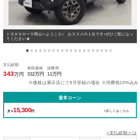
トヨタカローラ岡山へようこそ♪ おススメの１台です♪ぜひご覧になっ
てください★
支払総額
車両価格
諸費用
343
332
万円
11
万円
万円
※価格は展示店にて8月登録の場合 ※消費税10%込み
通常ローン
15,300
>詳しくはこちら
月々
円
>支払総額とは