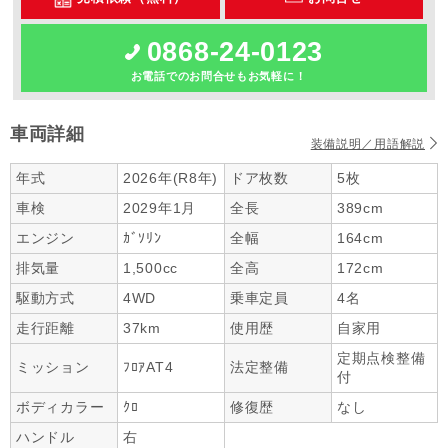
0868-24-0123
お電話でのお問合せもお気軽に！
車両詳細
装備説明／用語解説
年式
2026年(R8年)
ドア枚数
5枚
車検
2029年1月
全長
389cm
エンジン
ｶﾞｿﾘﾝ
全幅
164cm
排気量
1,500cc
全高
172cm
駆動方式
4WD
乗車定員
4名
走行距離
37km
使用歴
自家用
定期点検整備
ミッション
ﾌﾛｱAT4
法定整備
付
ボディカラー
ｸﾛ
修復歴
なし
ハンドル
右