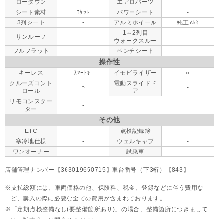
ローダウン
-
エアロパーツ
-
シート素材
ﾓｹｯﾄ
パワーシート
-
3列シート
-
アルミホイール
純正ｱﾙﾐ
1⇔2列目
サンルーフ
-
-
ウォークスルー
フルフラット
-
ベンチシート
-
操作性
キーレス
ｽﾏｰﾄｷ-
イモビライザー
○
クルーズコント
電動スライドド
○
-
ロール
ア
リモコンスター
-
ター
その他
ETC
-
点検記録簿
-
寒冷地仕様
-
ウェルキャブ
-
ワンオーナー
-
試乗車
-
店舗管理ナンバー【363019650715】車台番号（下3桁）【843】
支払総額には、車両価格の他、保険料、税金、登録などに伴う費用な
ど、購入の際に必要な全ての費用が含まれております。
「定期点検整備なし(要整備箇所あり)」の場合、整備箇所につきまして