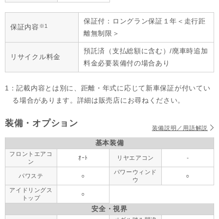
保証付：ロングラン保証１年＜走行距
※1
保証内容
離無制限＞
預託済（支払総額に含む）/廃車時追加
リサイクル料金
料金必要装備付の場合あり
1：記載内容とは別に、距離・年式に応じて新車保証が付いてい
る場合があります。詳細は販売店にお尋ねください。
装備・オプション
装備説明／用語解説
基本装備
フロントエアコ
ｵｰﾄ
リヤエアコン
-
ン
パワーウィンド
パワステ
○
○
ウ
アイドリングス
○
トップ
安全・視界