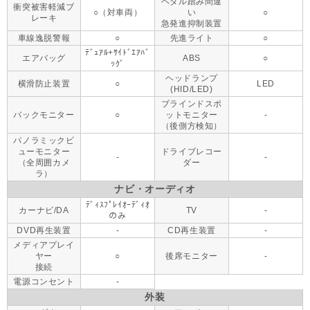
ペダル踏み間違
衝突被害軽減ブ
○（対車両）
い
○
レーキ
急発進抑制装置
車線逸脱警報
○
先進ライト
○
ﾃﾞｭｱﾙ+ｻｲﾄﾞｴｱﾊﾞ
エアバッグ
ABS
○
ｯｸﾞ
ヘッドランプ
横滑防止装置
○
LED
(HID/LED)
ブラインドスポ
バックモニター
○
ットモニター
-
（後側方検知）
パノラミックビ
ューモニター
ドライブレコー
-
-
（全周囲カメ
ダー
ラ）
ナビ・オーディオ
ﾃﾞｨｽﾌﾟﾚｲｵｰﾃﾞｨｵ
カーナビ/DA
TV
-
のみ
DVD再生装置
-
CD再生装置
-
メディアプレイ
ヤー
○
後席モニター
-
接続
電源コンセント
-
外装