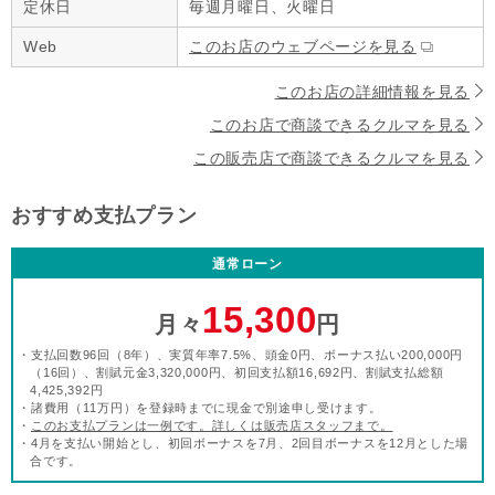
定休日
毎週月曜日、火曜日
Web
このお店のウェブページを見る
このお店の詳細情報を見る
このお店で商談できるクルマを見る
この販売店で商談できるクルマを見る
おすすめ支払プラン
通常ローン
15,300
月々
円
・支払回数96回（8年）、実質年率7.5%、頭金0円、ボーナス払い200,000円
（16回）、割賦元金3,320,000円、初回支払額16,692円、割賦支払総額
4,425,392円
・諸費用（11万円）を登録時までに現金で別途申し受けます。
・
このお支払プランは一例です。詳しくは販売店スタッフまで。
・4月を支払い開始とし、初回ボーナスを7月、2回目ボーナスを12月とした場
合です。