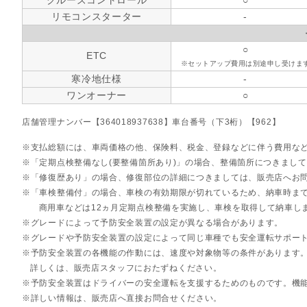
リモコンスターター
-
○
ETC
※セットアップ費用は別途申し受けま
寒冷地仕様
-
ワンオーナー
○
店舗管理ナンバー【364018937638】車台番号（下3桁）【962】
支払総額には、車両価格の他、保険料、税金、登録などに伴う費用な
「定期点検整備なし(要整備箇所あり)」の場合、整備箇所につきまし
「修復歴あり」の場合、修復部位の詳細につきましては、販売店へお
「車検整備付」の場合、車検の有効期限が切れているため、納車時まで
商用車などは12ヵ月定期点検整備を実施し、車検を取得して納車し
グレードによって予防安全装置の設定が異なる場合があります。
グレードや予防安全装置の設定によって同じ車種でも安全運転サポー
予防安全装置の各機能の作動には、速度や対象物等の条件があります
詳しくは、販売店スタッフにおたずねください。
予防安全装置はドライバーの安全運転を支援するためのものです。機
詳しい情報は、販売店へ直接お問合せください。