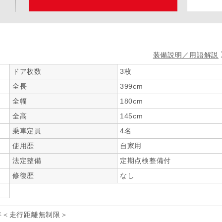
装備説明／用語解説
ドア枚数
3枚
全長
399cm
全幅
180cm
全高
145cm
乗車定員
4名
使用歴
自家用
法定整備
定期点検整備付
修復歴
なし
年＜走行距離無制限＞