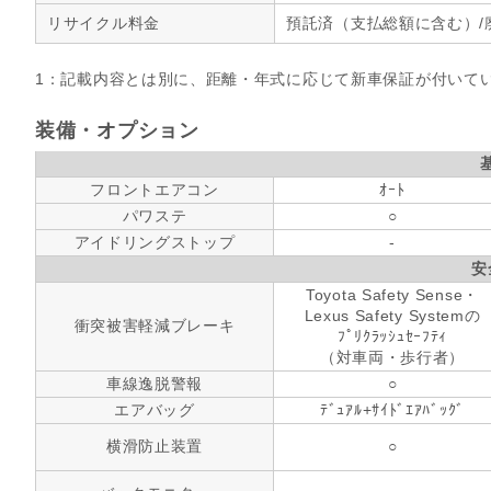
リサイクル料金
預託済（支払総額に含む）/
1：記載内容とは別に、距離・年式に応じて新車保証が付いて
装備・オプション
フロントエアコン
ｵｰﾄ
パワステ
○
アイドリングストップ
-
安
Toyota Safety Sense・
Lexus Safety Systemの
衝突被害軽減ブレーキ
ﾌﾟﾘｸﾗｯｼｭｾｰﾌﾃｨ
（対車両・歩行者）
車線逸脱警報
○
エアバッグ
ﾃﾞｭｱﾙ+ｻｲﾄﾞｴｱﾊﾞｯｸﾞ
横滑防止装置
○