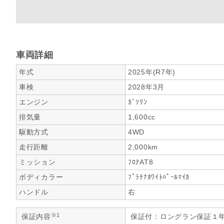
車両詳細
年式
2025年(R7年)
車検
2028年3月
エンジン
ｶﾞｿﾘﾝ
排気量
1,600cc
駆動方式
4WD
走行距離
2,000km
ミッション
ﾌﾛｱAT8
ボディカラー
ﾌﾟﾗﾁﾅﾎﾜｲﾄﾊﾟｰﾙﾏｲｶ
ハンドル
右
※1
保証内容
保証付：ロングラン保証１