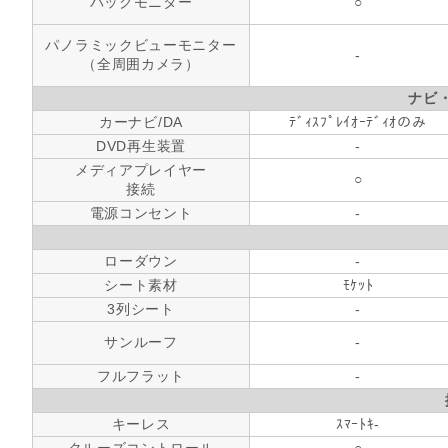
バックモニター
○
パノラミックビューモニター
-
（全周囲カメラ）
ナビ
カーナビ/DA
ﾃﾞｨｽﾌﾟﾚｲｵｰﾃﾞｨｵのみ
DVD再生装置
-
メディアプレイヤー
○
接続
電源コンセント
-
ローダウン
-
シート素材
ﾓｹｯﾄ
3列シート
-
サンルーフ
-
フルフラット
-
キーレス
ｽﾏｰﾄｷ-
クルーズコントロール
○