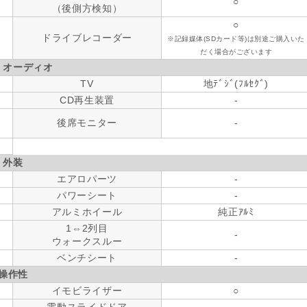
○
（後側方検知）
○
ドライブレコーダー
※記録媒体(SDカード等)は別途ご購入いた
だく場合がございます
・オーディオ
TV
地ﾃﾞｼﾞ(ﾌﾙｾｸﾞ)
CD再生装置
-
後席モニター
-
外装
エアロパーツ
-
パワーシート
-
アルミホイール
純正ｱﾙﾐ
1⇔2列目
-
ウォークスルー
ベンチシート
-
操作性
イモビライザー
○
電動スライドドア
-