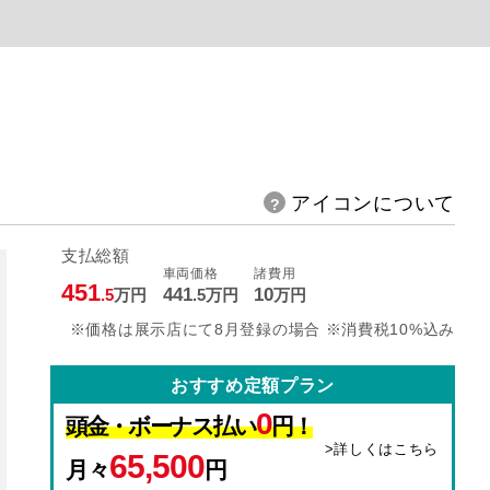
アイコンについて
支払総額
車両価格
諸費用
451
441
10
.5
万円
.5
万円
万円
※価格は展示店にて8月登録の場合 ※消費税10%込み
おすすめ定額プラン
0
頭金・ボーナス払い
円！
>詳しくはこちら
65,500
月々
円