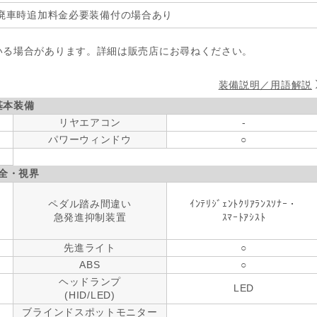
廃車時追加料金必要装備付の場合あり
いる場合があります。詳細は販売店にお尋ねください。
装備説明／用語解説
基本装備
リヤエアコン
-
パワーウィンドウ
○
全・視界
ペダル踏み間違い
ｲﾝﾃﾘｼﾞｪﾝﾄｸﾘｱﾗﾝｽｿﾅｰ・
急発進抑制装置
ｽﾏｰﾄｱｼｽﾄ
先進ライト
○
ABS
○
ヘッドランプ
LED
(HID/LED)
ブラインドスポットモニター